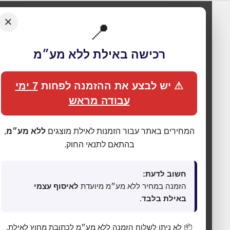
×
📍
רכישה באילת ללא מע״מ
⚠ יש לבצע את ההזמנה לפחות
7 ימי
עבודה מראש
🍪 אנחנו משתמשים בעוגיות כדי לשפר את החוויה
שלך
המחירים באתר עבור הזמנות לאילת מוצגים
ללא מע״מ
,
האתר עושה שימוש בעוגיות (Cookies) לתפעול תקין, אנליטיקה,
בהתאם לתנאי החוק.
התאמת תכנים ופרסום ממוקד. בלחיצה על
„מאשר הכול”
אתה
מסכים לכל הקטגוריות כמפורט ב
מדיניות הפרטיות
. באפשרותך
לשנות העדפות בכל עת דרך
„העדפות פרטיות”
בתחתית האתר.
חשוב לדעת:
הזמנה במחיר ללא מע״מ מיועדת
לאיסוף עצמי
⚙ נהל העדפות פרטיות
באילת בלבד
.
מאשר הכול
שמור העדפות
דחה לא חיוניות
📦 לא ניתן לשלוח הזמנה ללא מע״מ לכתובת מחוץ לאילת.