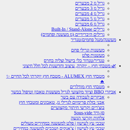
גריל גז 2 מבערים
גריל גז 3 מבערים
גריל גז 4 מבערים
גריל גז 5 מבערים
גריל גז 6 מבערים
גרילים Built-In / Stand-Alone
גרילים היברידיים (גז מעשנה ופחמים)
מעשנה/מנגל פחמים/טנדיר
מעשנות וגרילי פחם
מעשנות פלט
טנדיר/טנדור כלי בישול וצליה בחרס
🌿 מטבחי חוץ – יוקרה, עיצוב וחדשנות לכל חלל חיצוני
מטבחי חוץ ALUMEX - מטבח חוץ יוקרתי לכל החיים ✨
🔥
מטבחי חוץ מודלרים
אביזרי BBQ וציוד מקצועי לגריל מעשנות טאבון וטיפול בבשר
אביזרים לעבודה עם בשר
אבני בזלת פרימיום לגרילי גז, טאבונים ומטבחי חוץ
בוצ'רים וקרשי חיתוך מקצועיים
סו-וויד Sous-vide
צלחות וקרשי הגשה
שבבי עץ לעישון | פלט למעשנה במחירים מעולים
שבבי עץ לעישון | צ'אנקים ושבבים למעשנה במחירים