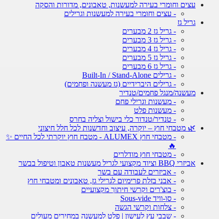
עצים וחומרי בעירה למעשנות, טאבונים, מדורות והסקה
- עצים וחומרי בעירה למעשנות וגרילים
גריל גז
- גריל גז 2 מבערים
- גריל גז 3 מבערים
- גריל גז 4 מבערים
- גריל גז 5 מבערים
- גריל גז 6 מבערים
- גרילים Built-In / Stand-Alone
- גרילים היברידיים (גז מעשנה ופחמים)
מעשנה/מנגל פחמים/טנדיר
- מעשנות וגרילי פחם
- מעשנות פלט
- טנדיר/טנדור כלי בישול וצליה בחרס
🌿 מטבחי חוץ – יוקרה, עיצוב וחדשנות לכל חלל חיצוני
- מטבחי חוץ ALUMEX - מטבח חוץ יוקרתי לכל החיים ✨
🔥
- מטבחי חוץ מודלרים
אביזרי BBQ וציוד מקצועי לגריל מעשנות טאבון וטיפול בבשר
- אביזרים לעבודה עם בשר
- אבני בזלת פרימיום לגרילי גז, טאבונים ומטבחי חוץ
- בוצ'רים וקרשי חיתוך מקצועיים
- סו-וויד Sous-vide
- צלחות וקרשי הגשה
- שבבי עץ לעישון | פלט למעשנה במחירים מעולים