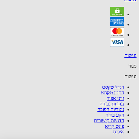
שות
ר
שות
הגדל טקסט
הקטן טקסט
גווני אפור
נגודיות גבוהה
ניגודיות הפוכה
רקע בהיר
הדגשת קישורים
פונט קריא
איפוס