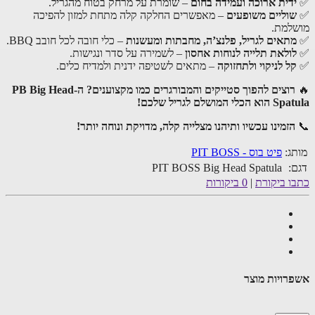
דית ארוכה ועמידה בחום
– שומרת על מרחק בטוח מהגריל.
וליים משופעים
– מאפשרים החלקה קלה מתחת למזון להפיכה
למת.
תאים לגריל, פלנצ’ה, מחבתות ומעשנות
– כלי חובה לכל חובב BBQ.
ולאת תלייה לנוחות אחסון
– לשמירה על סדר ונגישות.
ל לניקוי ולתחזוקה
– מתאים לשטיפה ידנית ולמדיח כלים.
רוצים להפוך סטייקים והמבורגרים כמו מקצוענים? ה-PB Big Head
כלי המושלם לגריל שלכם!
הזמינו עכשיו ותיהנו מצלייה קלה, מדויקת ונוחה יותר!
ג:
פיט בוס - PIT BOSS
:
PIT BOSS Big Head Spatula
ו ביקורת
|
0 ביקורות
רויות מוצר