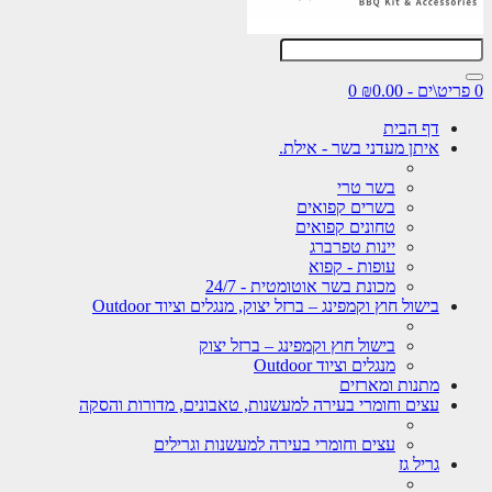
0
דף הבית
איתן מעדני בשר - אילת.
בשר טרי
בשרים קפואים
טחונים קפואים
יינות טפרברג
עופות - קפוא
מכונת בשר אוטומטית - 24/7
בישול חוץ וקמפינג – ברזל יצוק, מנגלים וציוד Outdoor
בישול חוץ וקמפינג – ברזל יצוק
מנגלים וציוד Outdoor
מתנות ומארזים
עצים וחומרי בעירה למעשנות, טאבונים, מדורות והסקה
עצים וחומרי בעירה למעשנות וגרילים
גריל גז