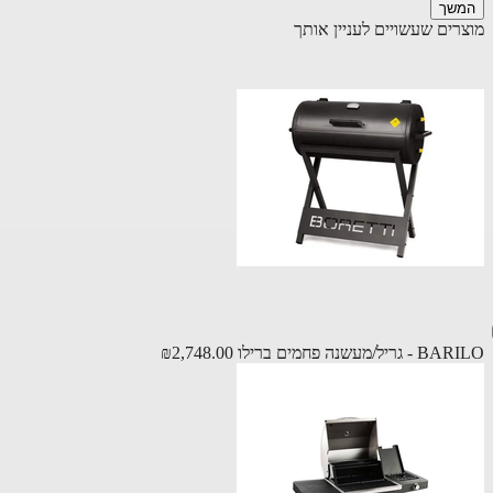
שך
רים שעשויים לעניין אותך
ריל/מעשנה פחמים ברילו
₪2,748.00