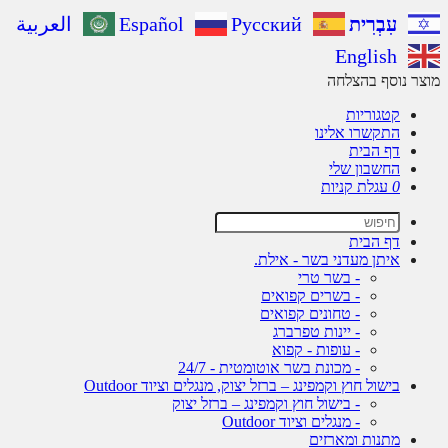
עִבְרִית
Русский
Español
العربية
English
ר נוסף בהצלחה
קטגוריות
התקשרו אלינו
דף הבית
החשבון שלי
0
עגלת קניות
דף הבית
איתן מעדני בשר - אילת.
- בשר טרי
- בשרים קפואים
- טחונים קפואים
- יינות טפרברג
- עופות - קפוא
- מכונת בשר אוטומטית - 24/7
בישול חוץ וקמפינג – ברזל יצוק, מנגלים וציוד Outdoor
- בישול חוץ וקמפינג – ברזל יצוק
- מנגלים וציוד Outdoor
מתנות ומארזים