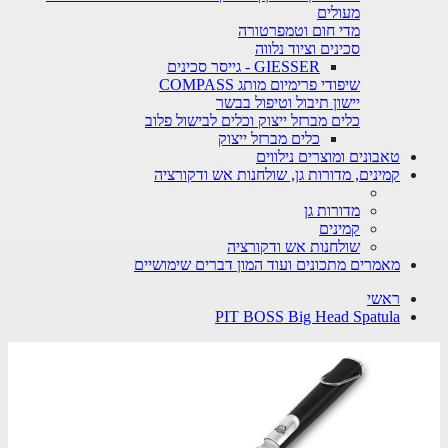
מעולים
מדי חום וטמפרטורה
סכינים וציוד נלווה
GIESSER - גייסר סכינים
שיפודי פרימיום מותג COMPASS
יישון תיבול וטיפול בבשר
כלים מברזל ייצוק וכלים לבישול פלוב
כלים מברזל ייצוק
טאבונים ומוצרים נילווים
קמינים, מדורות גן, שולחנות אש ודקורציה
מדורות גן
קמינים
שולחנות אש ודקורציה
מאמרים מתכונים ועוד המון דברים שימושיים
ראשי
PIT BOSS Big Head Spatula