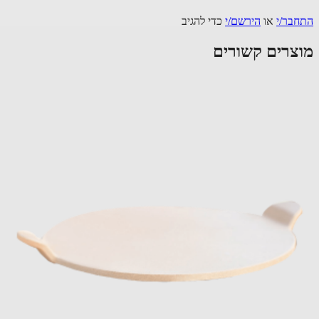
בר/י
או
הירשם/י
כדי להגיב
צרים קשורים