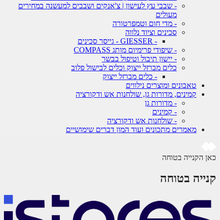
- שבבי עץ לעישון | צ'אנקים ושבבים למעשנה במחירים
מעולים
- מדי חום וטמפרטורה
סכינים וציוד נלווה
- GIESSER - גייסר סכינים
- שיפודי פרימיום מותג COMPASS
- יישון תיבול וטיפול בבשר
כלים מברזל ייצוק וכלים לבישול פלוב
- כלים מברזל ייצוק
טאבונים ומוצרים נילווים
קמינים, מדורות גן, שולחנות אש ודקורציה
- מדורות גן
- קמינים
- שולחנות אש ודקורציה
מאמרים מתכונים ועוד המון דברים שימושיים
 הקנייה בטוחה
ייה בטוחה