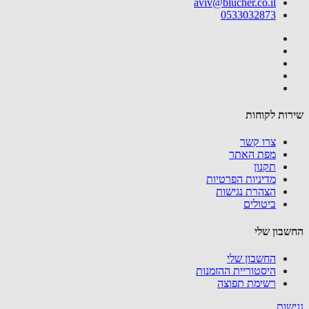
aviv@blucher.co.il
0533032873
ות לקוחות
צרו קשר
מפת האתר
תקנון
מדיניות הפרטיות
הצהרת נגישות
ביטולים
בון שלי
החשבון שלי
היסטוריית ההזמנות
רשימת תפוצה
שות