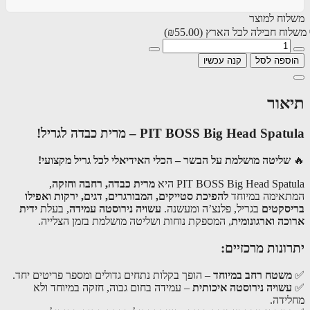
וח למוצר
וח חבילה לכל הארץ
(₪55.00)
ספה לסל
קנה עכשיו
אור
PIT BOSS Big Head Spa – מרית כבדה לגריל!
שליטה מושלמת על הבשר – הכלי האידיאלי לכל גריל מקצועי!
PIT BOSS Big Head Spat היא
מרית כבדה, רחבה וחזקה
,
אימה במיוחד
להפיכת סטייקים, המבורגרים, דגים, ירקות ואפילו
סקטים
בגריל, פלנצ’ה ומעשנה.
עשויה נירוסטה עמידה
, בעלת
ידית
כה וארגונומית
, המספקת נוחות ושליטה מושלמת בזמן הצלייה.
ונות מרכזיים:
שטח רחב במיוחד
– הופך בקלות נתחים גדולים ומספר פריטים יחד.
שויה נירוסטה איכותית
– עמידה בחום גבוה, חזקה במיוחד ולא
ידה.