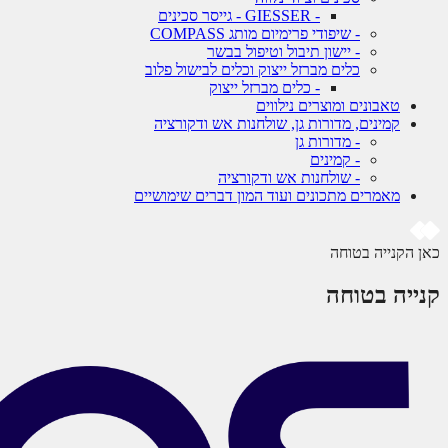
- GIESSER - גייסר סכינים
- שיפודי פרימיום מותג COMPASS
- יישון תיבול וטיפול בבשר
כלים מברזל ייצוק וכלים לבישול פלוב
- כלים מברזל ייצוק
טאבונים ומוצרים נילווים
קמינים, מדורות גן, שולחנות אש ודקורציה
- מדורות גן
- קמינים
- שולחנות אש ודקורציה
מאמרים מתכונים ועוד המון דברים שימושיים
כאן הקנייה בטוחה
קנייה בטוחה