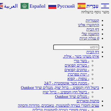
עִבְרִית
Русский
Español
العربية
מוצר נוסף בהצלחה
קטגוריות
התקשרו אלינו
דף הבית
החשבון שלי
0
עגלת קניות
דף הבית
איתן מעדני בשר - אילת.
- בשר טרי
- בשרים קפואים
- טחונים קפואים
- יינות טפרברג
- עופות - קפוא
- מכונת בשר אוטומטית - 24/7
בישול חוץ וקמפינג – ברזל יצוק, מנגלים וציוד Outdoor
- בישול חוץ וקמפינג – ברזל יצוק
- מנגלים וציוד Outdoor
מתנות ומארזים
עצים וחומרי בעירה למעשנות, טאבונים, מדורות והסקה
- עצים וחומרי בעירה למעשנות וגרילים