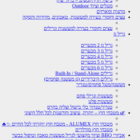
בישול חוץ וקמפינג – ברזל יצוק
מנגלים וציוד Outdoor
מתנות ומארזים
עצים וחומרי בעירה למעשנות, טאבונים, מדורות והסקה
עצים וחומרי בעירה למעשנות וגרילים
גריל גז
גריל גז 2 מבערים
גריל גז 3 מבערים
גריל גז 4 מבערים
גריל גז 5 מבערים
גריל גז 6 מבערים
גרילים Built-In / Stand-Alone
גרילים היברידיים (גז מעשנה ופחמים)
מעשנה/מנגל פחמים/טנדיר
מעשנות וגרילי פחם
מעשנות פלט
טנדיר/טנדור כלי בישול וצליה בחרס
🌿 מטבחי חוץ – יוקרה, עיצוב וחדשנות לכל חלל חיצוני
מטבחי חוץ ALUMEX - מטבח חוץ יוקרתי לכל החיים ✨🔥
מטבחי חוץ מודלרים
אביזרי BBQ וציוד מקצועי לגריל מעשנות טאבון וטיפול בבשר