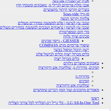
אביזרים לעבודה עם בשר
אבני בזלת פרימיום לגרילי גז, טאבונים ומטבחי חוץ
בוצ'רים וקרשי חיתוך מקצועיים
סו-וויד Sous-vide
צלחות וקרשי הגשה
שבבי עץ לעישון | פלט למעשנה במחירים מעולים
שבבי עץ לעישון | צ'אנקים ושבבים למעשנה במחירים מעולים
מדי חום וטמפרטורה
סכינים וציוד נלווה
GIESSER - גייסר סכינים
שיפודי פרימיום מותג COMPASS
יישון תיבול וטיפול בבשר
כלים מברזל ייצוק וכלים לבישול פלוב
כלים מברזל ייצוק
טאבונים ומוצרים נילווים
קמינים, מדורות גן, שולחנות אש ודקורציה
מדורות גן
קמינים
שולחנות אש ודקורציה
מאמרים מתכונים ועוד המון דברים שימושיים
ראשי
LG All-In-One Tool – כלי גריל רב-תכליתי לכל צורכי הצלייה