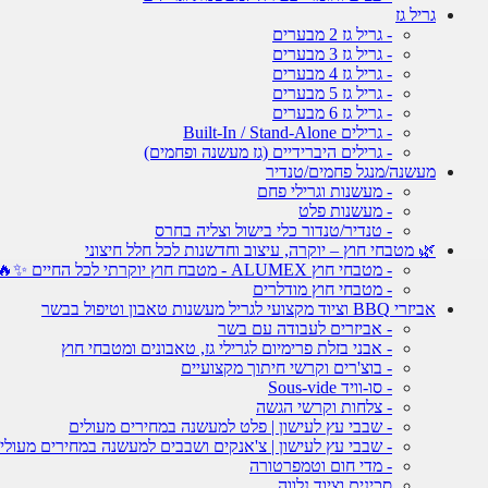
גריל גז
- גריל גז 2 מבערים
- גריל גז 3 מבערים
- גריל גז 4 מבערים
- גריל גז 5 מבערים
- גריל גז 6 מבערים
- גרילים Built-In / Stand-Alone
- גרילים היברידיים (גז מעשנה ופחמים)
מעשנה/מנגל פחמים/טנדיר
- מעשנות וגרילי פחם
- מעשנות פלט
- טנדיר/טנדור כלי בישול וצליה בחרס
🌿 מטבחי חוץ – יוקרה, עיצוב וחדשנות לכל חלל חיצוני
- מטבחי חוץ ALUMEX - מטבח חוץ יוקרתי לכל החיים ✨🔥
- מטבחי חוץ מודלרים
אביזרי BBQ וציוד מקצועי לגריל מעשנות טאבון וטיפול בבשר
- אביזרים לעבודה עם בשר
- אבני בזלת פרימיום לגרילי גז, טאבונים ומטבחי חוץ
- בוצ'רים וקרשי חיתוך מקצועיים
- סו-וויד Sous-vide
- צלחות וקרשי הגשה
- שבבי עץ לעישון | פלט למעשנה במחירים מעולים
- שבבי עץ לעישון | צ'אנקים ושבבים למעשנה במחירים מעולי
- מדי חום וטמפרטורה
סכינים וציוד נלווה