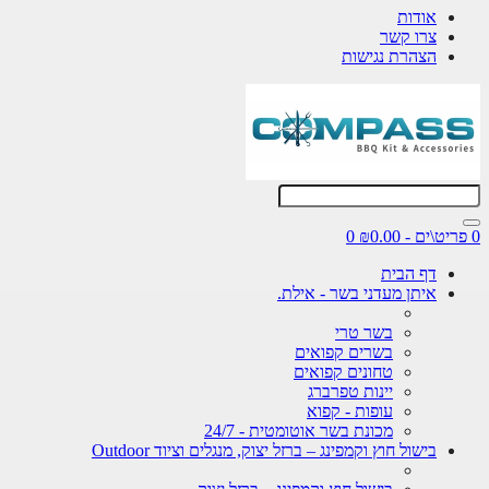
אודות
צרו קשר
הצהרת נגישות
0 פריט\ים - ₪0.00
0
דף הבית
איתן מעדני בשר - אילת.
בשר טרי
בשרים קפואים
טחונים קפואים
יינות טפרברג
עופות - קפוא
מכונת בשר אוטומטית - 24/7
בישול חוץ וקמפינג – ברזל יצוק, מנגלים וציוד Outdoor