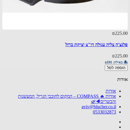
₪225
צ'ה צליה עגולה דו"צ יציקת ברזל
₪225
באילת:
₪191
ספה לסל
ות
אודות
אודות 🔥 COMPASS – המקום לחובבי הגריל, המעשנות
והבשרים🥩🌿
aviv@blucher.co.il
0533032873