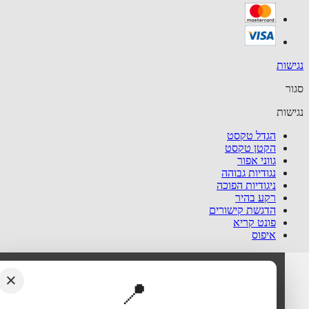
שות
ר
שות
הגדל טקסט
הקטן טקסט
גווני אפור
נגודיות גבוהה
ניגודיות הפוכה
רקע בהיר
הדגשת קישורים
פונט קריא
איפוס
×
📍