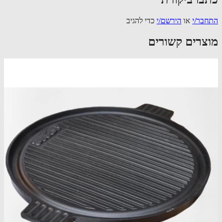
בר/י
או
הירשם/י
כדי להגיב
צרים קשורים