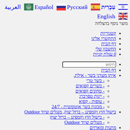
עִבְרִית
Русский
Español
العربية
English
ר נוסף בהצלחה
קטגוריות
התקשרו אלינו
דף הבית
החשבון שלי
0
עגלת קניות
דף הבית
איתן מעדני בשר - אילת.
- בשר טרי
- בשרים קפואים
- טחונים קפואים
- יינות טפרברג
- עופות - קפוא
- מכונת בשר אוטומטית - 24/7
בישול חוץ וקמפינג – ברזל יצוק, מנגלים וציוד Outdoor
- בישול חוץ וקמפינג – ברזל יצוק
- מנגלים וציוד Outdoor
מתנות ומארזים