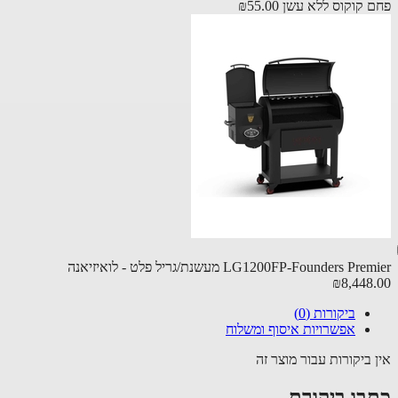
 קוקוס ללא עשן
₪55.00
LG1200FP-Founders P מעשנת/גריל פלט - לואיזיאנה
₪8,448
ביקורות (0)
אפשרויות איסוף ומשלוח
 ביקורות עבור מוצר זה
בו ביקורת