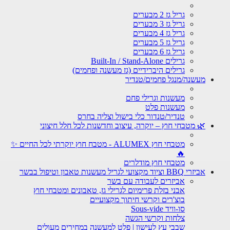
גריל גז 2 מבערים
גריל גז 3 מבערים
גריל גז 4 מבערים
גריל גז 5 מבערים
גריל גז 6 מבערים
גרילים Built-In / Stand-Alone
גרילים היברידיים (גז מעשנה ופחמים)
מעשנה/מנגל פחמים/טנדיר
מעשנות וגרילי פחם
מעשנות פלט
טנדיר/טנדור כלי בישול וצליה בחרס
🌿 מטבחי חוץ – יוקרה, עיצוב וחדשנות לכל חלל חיצוני
מטבחי חוץ ALUMEX - מטבח חוץ יוקרתי לכל החיים ✨
🔥
מטבחי חוץ מודלרים
אביזרי BBQ וציוד מקצועי לגריל מעשנות טאבון וטיפול בבשר
אביזרים לעבודה עם בשר
אבני בזלת פרימיום לגרילי גז, טאבונים ומטבחי חוץ
בוצ'רים וקרשי חיתוך מקצועיים
סו-וויד Sous-vide
צלחות וקרשי הגשה
שבבי עץ לעישון | פלט למעשנה במחירים מעולים