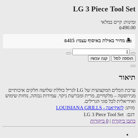
LG 3 Piece Tool S
ות: קיים במלאי
₪490
️ מחיר באילת באיסוף עצמי: ₪415
ספה לסל
קנה עכשיו
אור
ערכת הכלים המקצועית של LG לגריל כוללת שלושה חלקים איכותיים
רוסטה – מלקחיים, מרית ומברשת ניקוי. עמידות גבוהה, נוחות שימוש
יאלית לכל סוגי הגרילים.
ג:
לואיזיאנה - LOUISIANA GRILLS
:
LG 3 Piece Tool Set
ו ביקורת
|
0 ביקורות