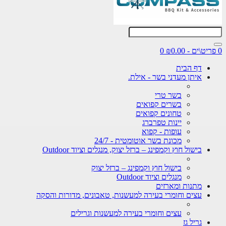
0
דף הבית
איתן מעדני בשר - אילת.
בשר טרי
בשרים קפואים
טחונים קפואים
יינות טפרברג
עופות - קפוא
מכונת בשר אוטומטית - 24/7
בישול חוץ וקמפינג – ברזל יצוק, מנגלים וציוד Outdoor
בישול חוץ וקמפינג – ברזל יצוק
מנגלים וציוד Outdoor
מתנות ומארזים
עצים וחומרי בעירה למעשנות, טאבונים, מדורות והסקה
עצים וחומרי בעירה למעשנות וגרילים
גריל גז