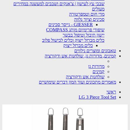
שבבי עץ לעישון | צ'אנקים ושבבים למעשנה במחירים
מעולים
מדי חום וטמפרטורה
סכינים וציוד נלווה
GIESSER - גייסר סכינים
שיפודי פרימיום מותג COMPASS
יישון תיבול וטיפול בבשר
כלים מברזל ייצוק וכלים לבישול פלוב
כלים מברזל ייצוק
טאבונים ומוצרים נילווים
קמינים, מדורות גן, שולחנות אש ודקורציה
מדורות גן
קמינים
שולחנות אש ודקורציה
מאמרים מתכונים ועוד המון דברים שימושיים
ראשי
LG 3 Piece Tool Set