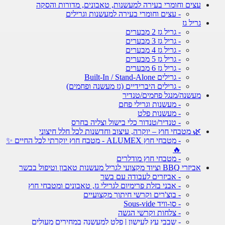
עצים וחומרי בעירה למעשנות, טאבונים, מדורות והסקה
- עצים וחומרי בעירה למעשנות וגרילים
גריל גז
- גריל גז 2 מבערים
- גריל גז 3 מבערים
- גריל גז 4 מבערים
- גריל גז 5 מבערים
- גריל גז 6 מבערים
- גרילים Built-In / Stand-Alone
- גרילים היברידיים (גז מעשנה ופחמים)
מעשנה/מנגל פחמים/טנדיר
- מעשנות וגרילי פחם
- מעשנות פלט
- טנדיר/טנדור כלי בישול וצליה בחרס
🌿 מטבחי חוץ – יוקרה, עיצוב וחדשנות לכל חלל חיצוני
- מטבחי חוץ ALUMEX - מטבח חוץ יוקרתי לכל החיים ✨
🔥
- מטבחי חוץ מודלרים
אביזרי BBQ וציוד מקצועי לגריל מעשנות טאבון וטיפול בבשר
- אביזרים לעבודה עם בשר
- אבני בזלת פרימיום לגרילי גז, טאבונים ומטבחי חוץ
- בוצ'רים וקרשי חיתוך מקצועיים
- סו-וויד Sous-vide
- צלחות וקרשי הגשה
- שבבי עץ לעישון | פלט למעשנה במחירים מעולים