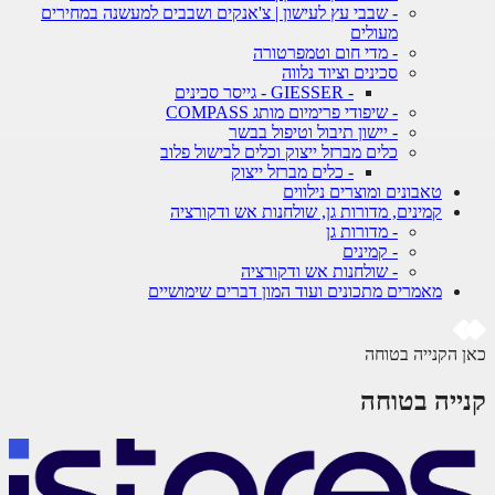
- שבבי עץ לעישון | צ'אנקים ושבבים למעשנה במחירים
מעולים
- מדי חום וטמפרטורה
סכינים וציוד נלווה
- GIESSER - גייסר סכינים
- שיפודי פרימיום מותג COMPASS
- יישון תיבול וטיפול בבשר
כלים מברזל ייצוק וכלים לבישול פלוב
- כלים מברזל ייצוק
טאבונים ומוצרים נילווים
קמינים, מדורות גן, שולחנות אש ודקורציה
- מדורות גן
- קמינים
- שולחנות אש ודקורציה
מאמרים מתכונים ועוד המון דברים שימושיים
 הקנייה בטוחה
ייה בטוחה