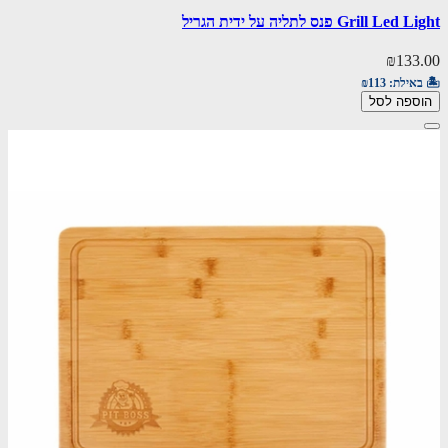
Grill Led Light פנס לתליה על ידית הגריל
₪133.00
🏝️ באילת:
₪113
הוספה לסל