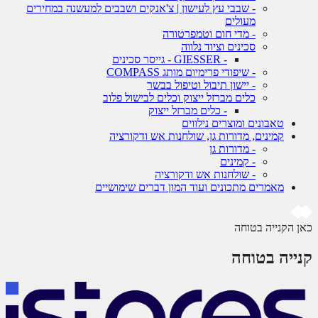
- שבבי עץ לעישון | צ'אנקים ושבבים למעשנה במחירים
מעולים
- מדי חום וטמפרטורה
סכינים וציוד נלווה
- GIESSER - גייסר סכינים
- שיפודי פרימיום מותג COMPASS
- יישון תיבול וטיפול בבשר
כלים מברזל ייצוק וכלים לבישול פלוב
- כלים מברזל ייצוק
טאבונים ומוצרים נילווים
קמינים, מדורות גן, שולחנות אש ודקורציה
- מדורות גן
- קמינים
- שולחנות אש ודקורציה
מאמרים מתכונים ועוד המון דברים שימושיים
כאן הקנייה בטוחה
קנייה בטוחה