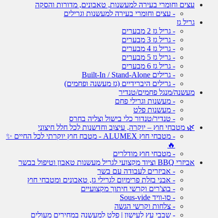
עצים וחומרי בעירה למעשנות, טאבונים, מדורות והסקה
- עצים וחומרי בעירה למעשנות וגרילים
גריל גז
- גריל גז 2 מבערים
- גריל גז 3 מבערים
- גריל גז 4 מבערים
- גריל גז 5 מבערים
- גריל גז 6 מבערים
- גרילים Built-In / Stand-Alone
- גרילים היברידיים (גז מעשנה ופחמים)
מעשנה/מנגל פחמים/טנדיר
- מעשנות וגרילי פחם
- מעשנות פלט
- טנדיר/טנדור כלי בישול וצליה בחרס
🌿 מטבחי חוץ – יוקרה, עיצוב וחדשנות לכל חלל חיצוני
- מטבחי חוץ ALUMEX - מטבח חוץ יוקרתי לכל החיים ✨
🔥
- מטבחי חוץ מודלרים
אביזרי BBQ וציוד מקצועי לגריל מעשנות טאבון וטיפול בבשר
- אביזרים לעבודה עם בשר
- אבני בזלת פרימיום לגרילי גז, טאבונים ומטבחי חוץ
- בוצ'רים וקרשי חיתוך מקצועיים
- סו-וויד Sous-vide
- צלחות וקרשי הגשה
- שבבי עץ לעישון | פלט למעשנה במחירים מעולים