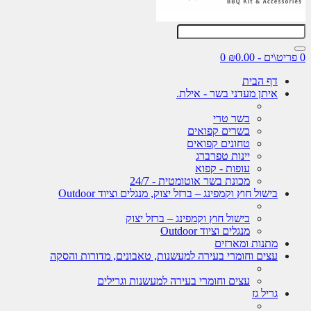
0 פריט\ים - ₪0.00
0
דף הבית
איתן מעדני בשר - אילת.
בשר טרי
בשרים קפואים
טחונים קפואים
יינות טפרברג
עופות - קפוא
מכונת בשר אוטומטית - 24/7
בישול חוץ וקמפינג – ברזל יצוק, מנגלים וציוד Outdoor
בישול חוץ וקמפינג – ברזל יצוק
מנגלים וציוד Outdoor
מתנות ומארזים
עצים וחומרי בעירה למעשנות, טאבונים, מדורות והסקה
עצים וחומרי בעירה למעשנות וגרילים
גריל גז