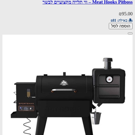
Meat Hooks Pitboss – ווי תלייה מקצועיים לבשר
₪95.00
🏝️ באילת:
₪81
הוספה לסל