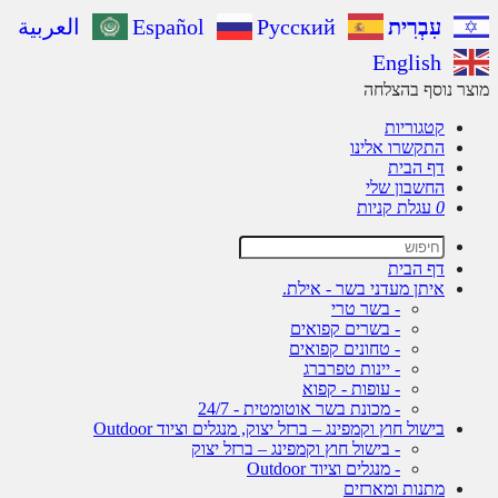
עִבְרִית
Русский
Español
العربية
English
מוצר נוסף בהצלחה
קטגוריות
התקשרו אלינו
דף הבית
החשבון שלי
0
עגלת קניות
דף הבית
איתן מעדני בשר - אילת.
- בשר טרי
- בשרים קפואים
- טחונים קפואים
- יינות טפרברג
- עופות - קפוא
- מכונת בשר אוטומטית - 24/7
בישול חוץ וקמפינג – ברזל יצוק, מנגלים וציוד Outdoor
- בישול חוץ וקמפינג – ברזל יצוק
- מנגלים וציוד Outdoor
מתנות ומארזים