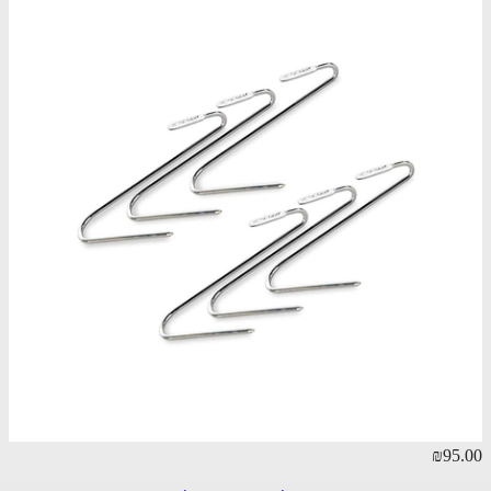
₪95.00