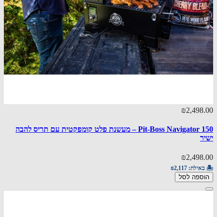
₪2,498.00
Pit-Boss Navigator 150 – מעשנת פלט קומפקטית עם תריס להבה
ישיר
₪2,498.00
🏝️ באילת:
₪2,117
הוספה לסל