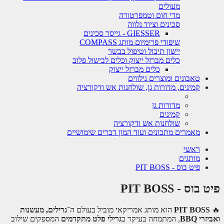
מעולים
מדי חום וטמפרטורה
סכינים וציוד נלווה
GIESSER - גייסר סכינים
שיפודי פרימיום מותג COMPASS
יישון תיבול וטיפול בבשר
כלים מברזל ייצוק וכלים לבישול פלוב
כלים מברזל ייצוק
טאבונים ומוצרים נילווים
קמינים, מדורות גן, שולחנות אש ודקורציה
מדורות גן
קמינים
שולחנות אש ודקורציה
מאמרים מתכונים ועוד המון דברים שימושיים
ראשי
מותגים
פיט בוס - PIT BOSS
פיט בוס - PIT BOSS
🔥
PIT BOSS
הוא מותג אמריקאי מוביל בעולם ה־
גרילים, מעשנות
ואביזרי BBQ
, המתמחה בעיקר ב
גרילי פלט מתקדמים
המספקים שילוב