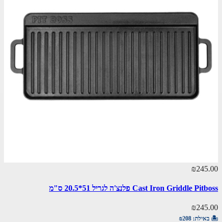
₪245.00
Cast Iron Griddle Pitboss פלנצ'ה לגריל 51*20.5 ס"מ
₪245.00
🏝️ באילת:
₪208