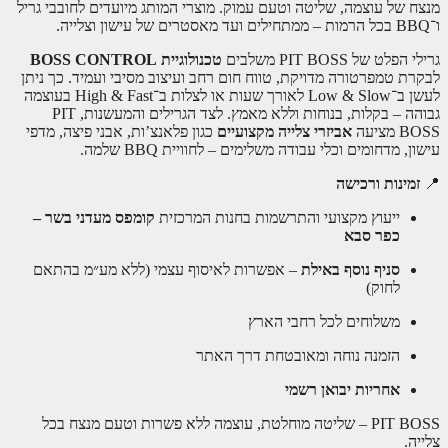
מנצח של עוצמה, שליטה וטעם עמוק. מוצרי המותג מיועדים לחובבי גריל
ו־BBQ בכל הרמות – ממתחילים ועד מאסטרים של עישון וצלייה.
גרילי הפלט של PIT BOSS משלבים
טכנולוגיית BOSS CONTROL
לבקרת טמפרטורה מדויקת, טווח חום רחב ועיצוב מסיבי ועמיד. כך ניתן
לעשן ב־Low & Slow לאורך שעות או לצלות ב־High & Fast בעוצמה
גבוהה – בקלות, בנוחות וללא מאמץ. לצד הגרילים והמעשנות, PIT
BOSS מציעה
אביזרי צלייה מקצועיים
כגון פלאנצ’ות, אבני פיצה, מדפי
עישון, מדחומים וכלי עבודה משלימים – לחוויית BBQ שלמה.
📍
זמינות ורכישה
ייעוץ מקצועי והתרשמות בחנות המרכזית
קומפס מעדני בשר –
כפר סבא
סניף נוסף באילת
– אפשרות לאיסוף עצמי (ללא מע״מ בהתאם
לחוק)
משלוחים לכל רחבי הארץ
הזמנה נוחה ומאובטחת דרך האתר
אחריות יבואן רשמי
PIT BOSS – שליטה מוחלטת, עוצמה ללא פשרות וטעם מנצח בכל
צלייה.