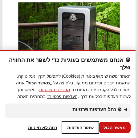
🍪 אנחנו משתמשים בעוגיות כדי לשפר את החוויה
שלך
האתר עושה שימוש בעוגיות (Cookies) לתפעול תקין, אנליטיקה,
התאמת תכנים ופרסום ממוקד. בלחיצה על
„מאשר הכול”
אתה
מסכים לכל הקטגוריות כמפורט ב
מדיניות הפרטיות
. באפשרותך
לשנות העדפות בכל עת דרך
„העדפות פרטיות”
בתחתית האתר.
⚙ נהל העדפות פרטיות
₪2,940.00
מאשר הכול
שמור העדפות
דחה לא חיוניות
PIT-BOSS Silver Star – מעשנה חשמלית ורטיקלית עם אפקט עישון
אמיתי!