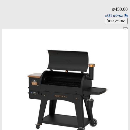
₪450.00
🏝️ באילת:
₪381
הוספה לסל