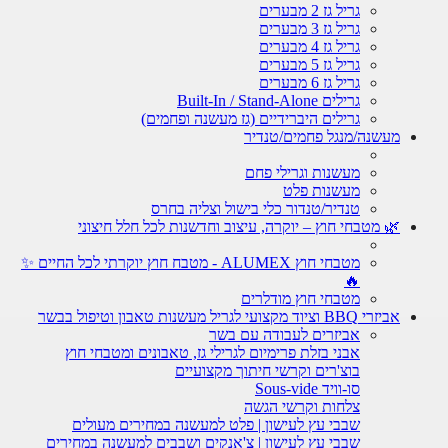
גריל גז 2 מבערים
גריל גז 3 מבערים
גריל גז 4 מבערים
גריל גז 5 מבערים
גריל גז 6 מבערים
גרילים Built-In / Stand-Alone
גרילים היברידיים (גז מעשנה ופחמים)
מעשנה/מנגל פחמים/טנדיר
מעשנות וגרילי פחם
מעשנות פלט
טנדיר/טנדור כלי בישול וצליה בחרס
🌿 מטבחי חוץ – יוקרה, עיצוב וחדשנות לכל חלל חיצוני
מטבחי חוץ ALUMEX - מטבח חוץ יוקרתי לכל החיים ✨
🔥
מטבחי חוץ מודלרים
אביזרי BBQ וציוד מקצועי לגריל מעשנות טאבון וטיפול בבשר
אביזרים לעבודה עם בשר
אבני בזלת פרימיום לגרילי גז, טאבונים ומטבחי חוץ
בוצ'רים וקרשי חיתוך מקצועיים
סו-וויד Sous-vide
צלחות וקרשי הגשה
שבבי עץ לעישון | פלט למעשנה במחירים מעולים
שבבי עץ לעישון | צ'אנקים ושבבים למעשנה במחירים