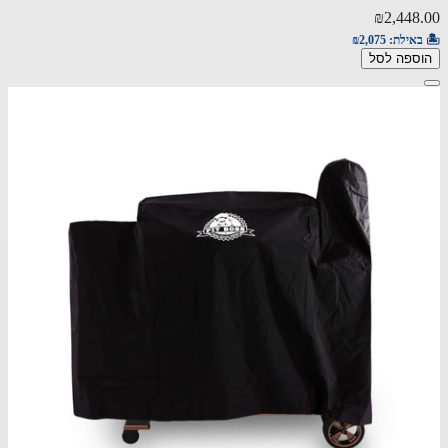
₪2,448.00
🏝️ באילת:
₪2,075
הוספה לסל