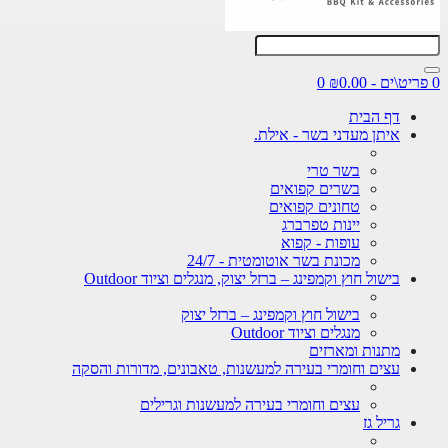
0
דף הבית
איתן מעדני בשר - אילת.
בשר טרי
בשרים קפואים
טחונים קפואים
יינות טפרברג
עופות - קפוא
מכונת בשר אוטומטית - 24/7
בישול חוץ וקמפינג – ברזל יצוק, מנגלים וציוד Outdoor
בישול חוץ וקמפינג – ברזל יצוק
מנגלים וציוד Outdoor
מתנות ומארזים
עצים וחומרי בעירה למעשנות, טאבונים, מדורות והסקה
עצים וחומרי בעירה למעשנות וגרילים
גריל גז