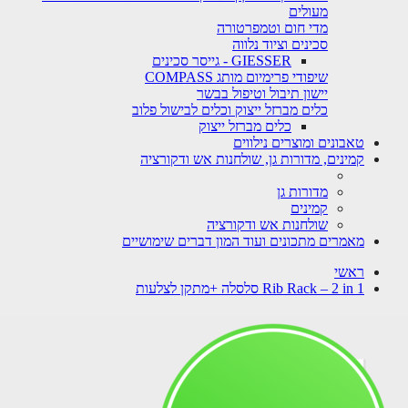
מעולים
מדי חום וטמפרטורה
סכינים וציוד נלווה
GIESSER - גייסר סכינים
שיפודי פרימיום מותג COMPASS
יישון תיבול וטיפול בבשר
כלים מברזל ייצוק וכלים לבישול פלוב
כלים מברזל ייצוק
טאבונים ומוצרים נילווים
קמינים, מדורות גן, שולחנות אש ודקורציה
מדורות גן
קמינים
שולחנות אש ודקורציה
מאמרים מתכונים ועוד המון דברים שימושיים
ראשי
Rib Rack – 2 in 1 סלסלה +מתקן לצלעות