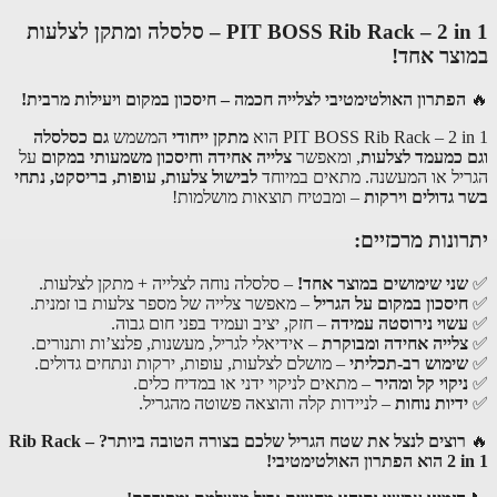
PIT BOSS Rib Rack – 2 in 1 – סלסלה ומתקן לצלעות
צר אחד!
הפתרון האולטימטיבי לצלייה חכמה – חיסכון במקום ויעילות מרבית!
PIT BOSS Rib Rack – 2  הוא
מתקן ייחודי
המשמש
גם כסלסלה
 כמעמד לצלעות
, ומאפשר
צלייה אחידה וחיסכון משמעותי במקום
על
יל או המעשנה. מתאים במיוחד
לבישול צלעות, עופות, בריסקט, נתחי
 גדולים וירקות
– ומבטיח תוצאות מושלמות!
ונות מרכזיים:
ני שימושים במוצר אחד!
– סלסלה נוחה לצלייה + מתקן לצלעות.
יסכון במקום על הגריל
– מאפשר צלייה של מספר צלעות בו זמנית.
שוי נירוסטה עמידה
– חזק, יציב ועמיד בפני חום גבוה.
לייה אחידה ומבוקרת
– אידיאלי לגריל, מעשנות, פלנצ’ות ותנורים.
ימוש רב-תכליתי
– מושלם לצלעות, עופות, ירקות ונתחים גדולים.
יקוי קל ומהיר
– מתאים לניקוי ידני או במדיח כלים.
דיות נוחות
– לניידות קלה והוצאה פשוטה מהגריל.
רוצים לנצל את שטח הגריל שלכם בצורה הטובה ביותר? Rib Rack –
ן האולטימטיבי!