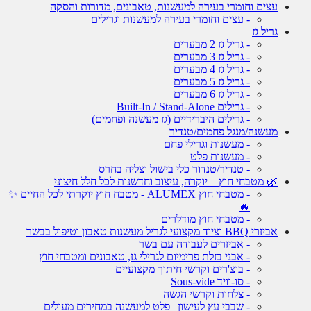
עצים וחומרי בעירה למעשנות, טאבונים, מדורות והסקה
- עצים וחומרי בעירה למעשנות וגרילים
גריל גז
- גריל גז 2 מבערים
- גריל גז 3 מבערים
- גריל גז 4 מבערים
- גריל גז 5 מבערים
- גריל גז 6 מבערים
- גרילים Built-In / Stand-Alone
- גרילים היברידיים (גז מעשנה ופחמים)
מעשנה/מנגל פחמים/טנדיר
- מעשנות וגרילי פחם
- מעשנות פלט
- טנדיר/טנדור כלי בישול וצליה בחרס
🌿 מטבחי חוץ – יוקרה, עיצוב וחדשנות לכל חלל חיצוני
- מטבחי חוץ ALUMEX - מטבח חוץ יוקרתי לכל החיים ✨
🔥
- מטבחי חוץ מודלרים
אביזרי BBQ וציוד מקצועי לגריל מעשנות טאבון וטיפול בבשר
- אביזרים לעבודה עם בשר
- אבני בזלת פרימיום לגרילי גז, טאבונים ומטבחי חוץ
- בוצ'רים וקרשי חיתוך מקצועיים
- סו-וויד Sous-vide
- צלחות וקרשי הגשה
- שבבי עץ לעישון | פלט למעשנה במחירים מעולים