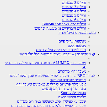
גריל גז 2 מבערים
גריל גז 3 מבערים
גריל גז 4 מבערים
גריל גז 5 מבערים
גריל גז 6 מבערים
גרילים Built-In / Stand-Alone
גרילים היברידיים (גז מעשנה ופחמים)
מעשנה/מנגל פחמים/טנדיר
מעשנות וגרילי פחם
מעשנות פלט
טנדיר/טנדור כלי בישול וצליה בחרס
🌿 מטבחי חוץ – יוקרה, עיצוב וחדשנות לכל חלל חיצוני
מטבחי חוץ ALUMEX - מטבח חוץ יוקרתי לכל החיים ✨
🔥
מטבחי חוץ מודלרים
אביזרי BBQ וציוד מקצועי לגריל מעשנות טאבון וטיפול בבשר
אביזרים לעבודה עם בשר
אבני בזלת פרימיום לגרילי גז, טאבונים ומטבחי חוץ
בוצ'רים וקרשי חיתוך מקצועיים
סו-וויד Sous-vide
צלחות וקרשי הגשה
שבבי עץ לעישון | פלט למעשנה במחירים מעולים
שבבי עץ לעישון | צ'אנקים ושבבים למעשנה במחירים