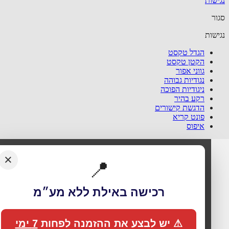
שות
ר
שות
הגדל טקסט
הקטן טקסט
גווני אפור
נגודיות גבוהה
ניגודיות הפוכה
רקע בהיר
הדגשת קישורים
פונט קריא
איפוס
×
📍
רכישה באילת ללא מע״מ
⚠ יש לבצע את ההזמנה לפחות
7 ימי