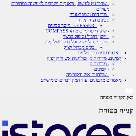
- שבבי עץ לעישון | צ'אנקים ושבבים למעשנה במחירים
מעולים
- מדי חום וטמפרטורה
סכינים וציוד נלווה
- GIESSER - גייסר סכינים
- שיפודי פרימיום מותג COMPASS
- יישון תיבול וטיפול בבשר
כלים מברזל ייצוק וכלים לבישול פלוב
- כלים מברזל ייצוק
טאבונים ומוצרים נילווים
קמינים, מדורות גן, שולחנות אש ודקורציה
- מדורות גן
- קמינים
- שולחנות אש ודקורציה
מאמרים מתכונים ועוד המון דברים שימושיים
 הקנייה בטוחה
ייה בטוחה