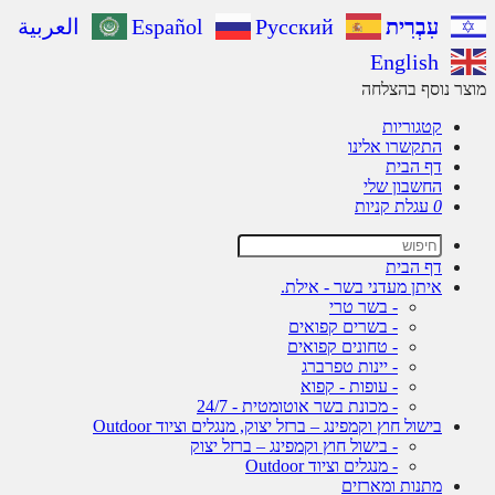
עִבְרִית
Русский
Español
العربية
English
ר נוסף בהצלחה
קטגוריות
התקשרו אלינו
דף הבית
החשבון שלי
0
עגלת קניות
דף הבית
איתן מעדני בשר - אילת.
- בשר טרי
- בשרים קפואים
- טחונים קפואים
- יינות טפרברג
- עופות - קפוא
- מכונת בשר אוטומטית - 24/7
בישול חוץ וקמפינג – ברזל יצוק, מנגלים וציוד Outdoor
- בישול חוץ וקמפינג – ברזל יצוק
- מנגלים וציוד Outdoor
מתנות ומארזים