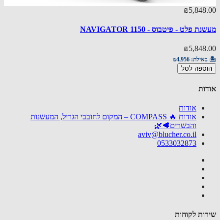
₪5,848
🏝️ באי
הוספ
 פלט - פיטבוס - NAVIGATOR 1150
₪5,848
באילת:
₪4,956
ספה לסל
ות
אודות
אודות 🔥 COMPASS – המקום לחובבי הגריל, המעשנות
והבשרים🥩🌿
aviv@blucher.co.il
0533032873
ות לקוחות