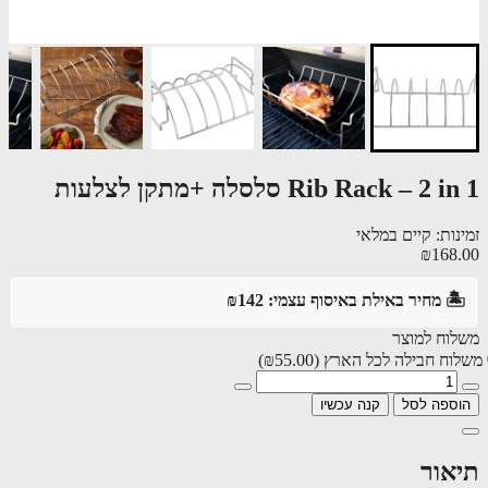
Rib Rack – 2  סלסלה +מתקן לצלעות
ות: קיים במלאי
₪168
️ מחיר באילת באיסוף עצמי: ₪142
וח למוצר
וח חבילה לכל הארץ
(₪55.00)
ספה לסל
קנה עכשיו
אור