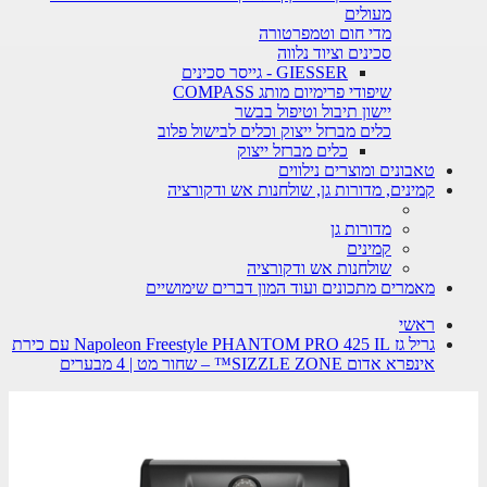
מעולים
מדי חום וטמפרטורה
סכינים וציוד נלווה
GIESSER - גייסר סכינים
שיפודי פרימיום מותג COMPASS
יישון תיבול וטיפול בבשר
כלים מברזל ייצוק וכלים לבישול פלוב
כלים מברזל ייצוק
טאבונים ומוצרים נילווים
קמינים, מדורות גן, שולחנות אש ודקורציה
מדורות גן
קמינים
שולחנות אש ודקורציה
מאמרים מתכונים ועוד המון דברים שימושיים
ראשי
גריל גז Napoleon Freestyle PHANTOM PRO 425 IL עם כירת
אינפרא אדום SIZZLE ZONE™ – שחור מט | 4 מבערים