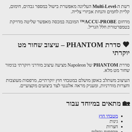
 ה-
Multi-Level
העליונה מאפשרת בישול במספר גבהים, חימום,
ית לחמים והנחת אביזרי צלייה.
ום
ACCU-PROBE™
המובנה במכסה מאפשר שליטה מדויקת
פרטורת חלל הגריל.
🖤 סדרת PHANTOM – עיצוב שחור מט
קרתי
רת
PHANTOM
של Napoleon מציעה עיצוב מודרני ויוקרתי בגימור
ר מט מלא.
צוב משתלב באופן מושלם במטבחי חוץ יוקרתיים, מרפסות מעוצבות
רות מודרניות, ומעניק מראה אלגנטי לצד ביצועים מקצועיים.
 מתאים במיוחד עבור
מטבחי חוץ
גינות
חצרות
מרפסות גדולות