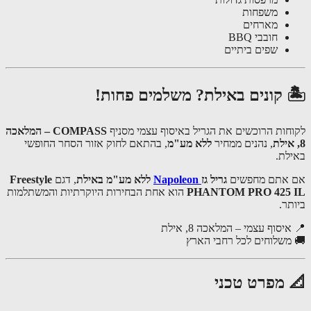
משפחות
מארחים
חובבי BBQ
שפים ביתיים
 קונים באילת? משלמים פחות!
חות הרוכשים את הגריל באיסוף עצמי מסניף
COMPASS – המלאכה
, נהנים ממחיר
ללא מע"מ
, בהתאם לחוק אזור הסחר החופשי
לת.
אתם מחפשים
גריל גז
Napoleon
ללא מע"מ באילת
, דגם
Freestyle
PHANTOM PRO 425 
הוא אחת הבחירות היוקרתיות והמשתלמות
תר.
יסוף עצמי – המלאכה 8, אילת
משלוחים לכל רחבי הארץ
 מפרט טכני