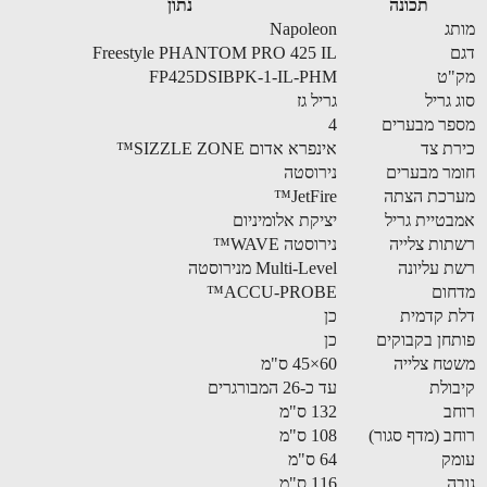
תכונה
נתון
ג
Napoleon
Freestyle PHANTOM PRO 425 IL
"ט
FP425DSIBPK-1-IL-PHM
 גריל
גריל גז
ר מבערים
4
ת צד
אינפרא אדום SIZZLE ZONE™
ר מבערים
נירוסטה
רכת הצתה
JetFire™
טיית גריל
יציקת אלומיניום
ות צלייה
נירוסטה WAVE™
 עליונה
Multi-Level מנירוסטה
חום
ACCU-PROBE™
 קדמית
כן
חן בקבוקים
כן
ח צלייה
60×45 ס"מ
ולת
עד כ-26 המבורגרים
ב
132 ס"מ
ב (מדף סגור)
108 ס"מ
ק
64 ס"מ
ה
116 ס"מ