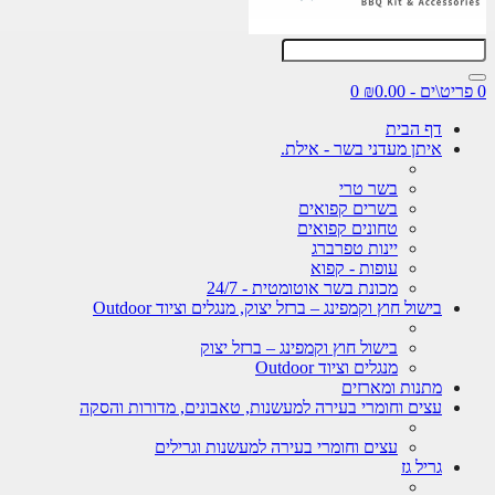
0
דף הבית
איתן מעדני בשר - אילת.
בשר טרי
בשרים קפואים
טחונים קפואים
יינות טפרברג
עופות - קפוא
מכונת בשר אוטומטית - 24/7
בישול חוץ וקמפינג – ברזל יצוק, מנגלים וציוד Outdoor
בישול חוץ וקמפינג – ברזל יצוק
מנגלים וציוד Outdoor
מתנות ומארזים
עצים וחומרי בעירה למעשנות, טאבונים, מדורות והסקה
עצים וחומרי בעירה למעשנות וגרילים
גריל גז