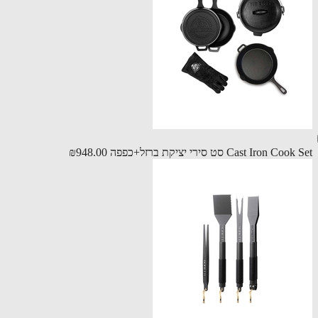
Cast Iron C סט סירי יציקת ברזל+כפפה
₪948.00