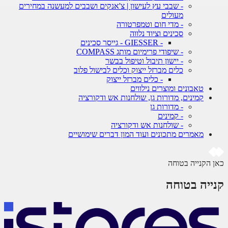
- שבבי עץ לעישון | צ'אנקים ושבבים למעשנה במחירים
מעולים
- מדי חום וטמפרטורה
סכינים וציוד נלווה
- GIESSER - גייסר סכינים
- שיפודי פרימיום מותג COMPASS
- יישון תיבול וטיפול בבשר
כלים מברזל ייצוק וכלים לבישול פלוב
- כלים מברזל ייצוק
טאבונים ומוצרים נילווים
קמינים, מדורות גן, שולחנות אש ודקורציה
- מדורות גן
- קמינים
- שולחנות אש ודקורציה
מאמרים מתכונים ועוד המון דברים שימושיים
 הקנייה בטוחה
ייה בטוחה