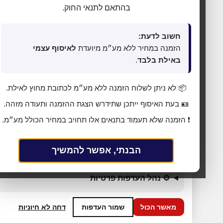
בהתאם לתנאי החוק.
חשוב לדעת:
הזמנה במחיר ללא מע״מ מיועדת
לאיסוף עצמי
באילת בלבד
.
📦 לא ניתן לשלוח הזמנה ללא מע״מ לכתובת מחוץ לאילת.
🍪 אנחנו משתמשים בעוגיות כדי לשפר את החוויה
🪪 בעת האיסוף ייתכן שתידרש הצגת ההזמנה ותעודה מזהה.
שלך
❗ הזמנה שלא תעמוד בתנאים אלו תחויב במחיר הכולל מע״מ.
האתר עושה שימוש בעוגיות (Cookies) לתפעול תקין, אנליטיקה,
התאמת תכנים ופרסום ממוקד. בלחיצה על
„מאשר הכול”
אתה
מסכים לכל הקטגוריות כמפורט ב
מדיניות הפרטיות
. באפשרותך
הבנתי, אפשר להמשיך
לשנות העדפות בכל עת דרך
„העדפות פרטיות”
בתחתית האתר.
⚙ נהל העדפות פרטיות
מאשר הכול
שמור העדפות
דחה לא חיוניות