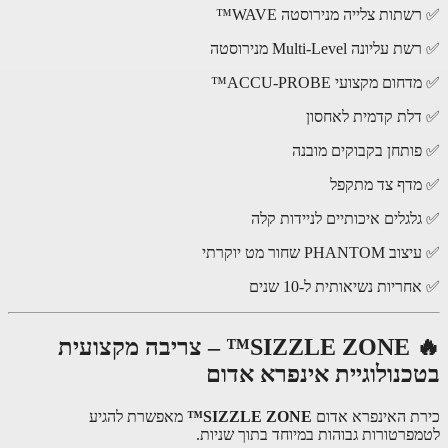
תות צלייה מנירוסטה WAVE™
ליונה Multi-Level מנירוסטה
ום מקצועי ACCU-PROBE™
לת קדמית לאחסון
ותחן בקבוקים מובנה
דף צד מתקפל
לגלים איכותיים לניידות קלה
PHAN שחור מט יוקרתי
ריות נשיאותית ל-10 שנים
🔥 SIZZLE ZONE™ – צריבה מקצועית
כנולוגיית אינפרא אדום
ת האינפרא אדום
SIZZLE ZONE™
מאפשרת להגיע
פרטורות גבוהות במיוחד בתוך שניות.