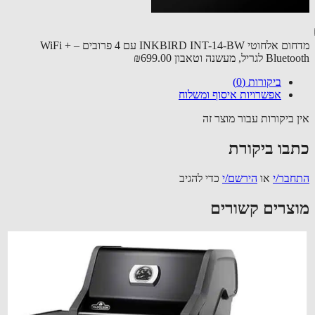
מדחום אלחוטי INKBIRD INT-14-BW עם 4 פרובים – WiFi +
 לגריל, מעשנה וטאבון
₪699.00
ביקורות (0)
אפשרויות איסוף ומשלוח
 ביקורות עבור מוצר זה
בו ביקורת
בר/י
או
הירשם/י
כדי להגיב
צרים קשורים