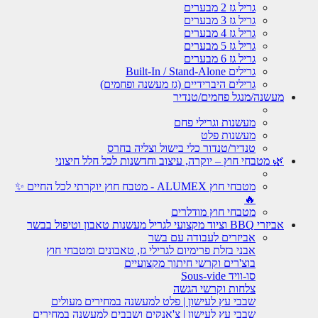
גריל גז 2 מבערים
גריל גז 3 מבערים
גריל גז 4 מבערים
גריל גז 5 מבערים
גריל גז 6 מבערים
גרילים Built-In / Stand-Alone
גרילים היברידיים (גז מעשנה ופחמים)
מעשנה/מנגל פחמים/טנדיר
מעשנות וגרילי פחם
מעשנות פלט
טנדיר/טנדור כלי בישול וצליה בחרס
🌿 מטבחי חוץ – יוקרה, עיצוב וחדשנות לכל חלל חיצוני
מטבחי חוץ ALUMEX - מטבח חוץ יוקרתי לכל החיים ✨
🔥
מטבחי חוץ מודלרים
אביזרי BBQ וציוד מקצועי לגריל מעשנות טאבון וטיפול בבשר
אביזרים לעבודה עם בשר
אבני בזלת פרימיום לגרילי גז, טאבונים ומטבחי חוץ
בוצ'רים וקרשי חיתוך מקצועיים
סו-וויד Sous-vide
צלחות וקרשי הגשה
שבבי עץ לעישון | פלט למעשנה במחירים מעולים
שבבי עץ לעישון | צ'אנקים ושבבים למעשנה במחירים