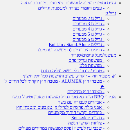
עצים וחומרי בעירה למעשנות, טאבונים, מדורות והסקה
- עצים וחומרי בעירה למעשנות וגרילים
גריל גז
- גריל גז 2 מבערים
- גריל גז 3 מבערים
- גריל גז 4 מבערים
- גריל גז 5 מבערים
- גריל גז 6 מבערים
- גרילים Built-In / Stand-Alone
- גרילים היברידיים (גז מעשנה ופחמים)
מעשנה/מנגל פחמים/טנדיר
- מעשנות וגרילי פחם
- מעשנות פלט
- טנדיר/טנדור כלי בישול וצליה בחרס
🌿 מטבחי חוץ – יוקרה, עיצוב וחדשנות לכל חלל חיצוני
- מטבחי חוץ ALUMEX - מטבח חוץ יוקרתי לכל החיים ✨
🔥
- מטבחי חוץ מודלרים
אביזרי BBQ וציוד מקצועי לגריל מעשנות טאבון וטיפול בבשר
- אביזרים לעבודה עם בשר
- אבני בזלת פרימיום לגרילי גז, טאבונים ומטבחי חוץ
- בוצ'רים וקרשי חיתוך מקצועיים
- סו-וויד Sous-vide
- צלחות וקרשי הגשה
- שבבי עץ לעישון | פלט למעשנה במחירים מעולים