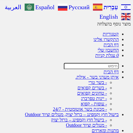
עִבְרִית
Русский
Español
العربية
English
ר נוסף בהצלחה
קטגוריות
התקשרו אלינו
דף הבית
החשבון שלי
0
עגלת קניות
דף הבית
איתן מעדני בשר - אילת.
- בשר טרי
- בשרים קפואים
- טחונים קפואים
- יינות טפרברג
- עופות - קפוא
- מכונת בשר אוטומטית - 24/7
בישול חוץ וקמפינג – ברזל יצוק, מנגלים וציוד Outdoor
- בישול חוץ וקמפינג – ברזל יצוק
- מנגלים וציוד Outdoor
מתנות ומארזים