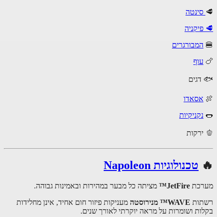
ינטה
פיקניה
המבורגרים
עוף
דגים
אסאדו
נקניקיות
טכנולוגיות Napoleon
רכת
JetFire™
מציתה כל מבער במהירות ובאמינות גבוהה.
ות
WAVE™ מנירוסטה
מעניקות פיזור חום אחיד, אינן מחלידות
ות ושומרות על מראה יוקרתי לאורך שנים.