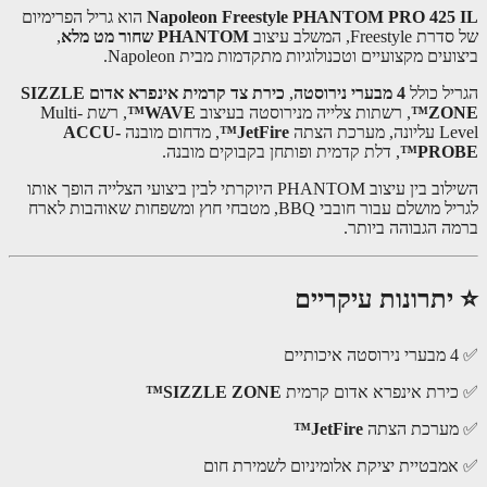
Napoleon Freestyle PHANTOM PRO 425
הוא גריל הפרימיום
Freesty, המשלב עיצוב
PHANTOM שחור מט מלא
,
עים מקצועיים וטכנולוגיות מתקדמות מבית Napoleon.
יל כולל
4 מבערי נירוסטה
,
כירת צד קרמית אינפרא אדום SIZZLE
ZO
, רשתות צלייה מנירוסטה בעיצוב
WAVE™
, רשת Multi-
 מערכת הצתה
JetFire™
, מדחום מובנה
ACCU-
PRO
, דלת קדמית ופותחן בקבוקים מובנה.
השילוב בין עיצוב PHANTOM היוקרתי לבין ביצועי הצלייה הופך אותו
לגריל מושלם עבור חובבי BBQ, מטבחי חוץ ומשפחות שאוהבות לארח
ה הגבוהה ביותר.
יתרונות עיקריים
ירת אינפרא אדום קרמית
SIZZLE ZONE™
ערכת הצתה
JetFire™
מבטיית יציקת אלומיניום לשמירת חום