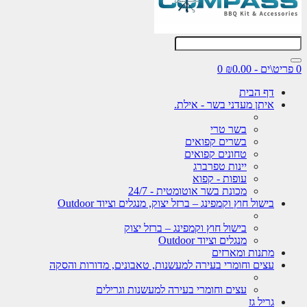
0
דף הבית
איתן מעדני בשר - אילת.
בשר טרי
בשרים קפואים
טחונים קפואים
יינות טפרברג
עופות - קפוא
מכונת בשר אוטומטית - 24/7
בישול חוץ וקמפינג – ברזל יצוק, מנגלים וציוד Outdoor
בישול חוץ וקמפינג – ברזל יצוק
מנגלים וציוד Outdoor
מתנות ומארזים
עצים וחומרי בעירה למעשנות, טאבונים, מדורות והסקה
עצים וחומרי בעירה למעשנות וגרילים
גריל גז