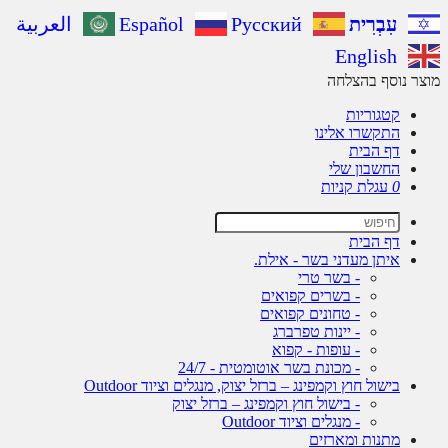
עִבְרִית
Русский
Español
العربية
English
ר נוסף בהצלחה
קטגוריות
התקשרו אלינו
דף הבית
החשבון שלי
0
עגלת קניות
דף הבית
איתן מעדני בשר - אילת.
- בשר טרי
- בשרים קפואים
- טחונים קפואים
- יינות טפרברג
- עופות - קפוא
- מכונת בשר אוטומטית - 24/7
בישול חוץ וקמפינג – ברזל יצוק, מנגלים וציוד Outdoor
- בישול חוץ וקמפינג – ברזל יצוק
- מנגלים וציוד Outdoor
מתנות ומארזים