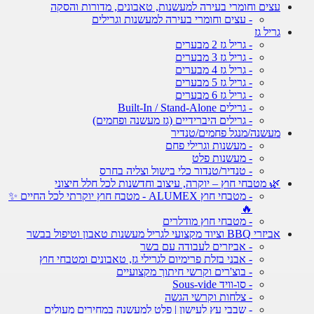
עצים וחומרי בעירה למעשנות, טאבונים, מדורות והסקה
- עצים וחומרי בעירה למעשנות וגרילים
גריל גז
- גריל גז 2 מבערים
- גריל גז 3 מבערים
- גריל גז 4 מבערים
- גריל גז 5 מבערים
- גריל גז 6 מבערים
- גרילים Built-In / Stand-Alone
- גרילים היברידיים (גז מעשנה ופחמים)
מעשנה/מנגל פחמים/טנדיר
- מעשנות וגרילי פחם
- מעשנות פלט
- טנדיר/טנדור כלי בישול וצליה בחרס
🌿 מטבחי חוץ – יוקרה, עיצוב וחדשנות לכל חלל חיצוני
- מטבחי חוץ ALUMEX - מטבח חוץ יוקרתי לכל החיים ✨
🔥
- מטבחי חוץ מודלרים
אביזרי BBQ וציוד מקצועי לגריל מעשנות טאבון וטיפול בבשר
- אביזרים לעבודה עם בשר
- אבני בזלת פרימיום לגרילי גז, טאבונים ומטבחי חוץ
- בוצ'רים וקרשי חיתוך מקצועיים
- סו-וויד Sous-vide
- צלחות וקרשי הגשה
- שבבי עץ לעישון | פלט למעשנה במחירים מעולים