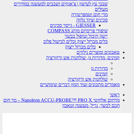
שבבי עץ לעישון | צ'אנקים ושבבים למעשנה במחירים
מעולים
מדי חום וטמפרטורה
סכינים וציוד נלווה
GIESSER - גייסר סכינים
שיפודי פרימיום מותג COMPASS
יישון תיבול וטיפול בבשר
כלים מברזל ייצוק וכלים לבישול פלוב
כלים מברזל ייצוק
טאבונים ומוצרים נילווים
קמינים, מדורות גן, שולחנות אש ודקורציה
מדורות גן
קמינים
שולחנות אש ודקורציה
מאמרים מתכונים ועוד המון דברים שימושיים
ראשי
מדחום אלחוטי Napoleon ACCU-PROBE™ PRO X – מד חום
חכם לבשר, גריל, מעשנה וטאבון