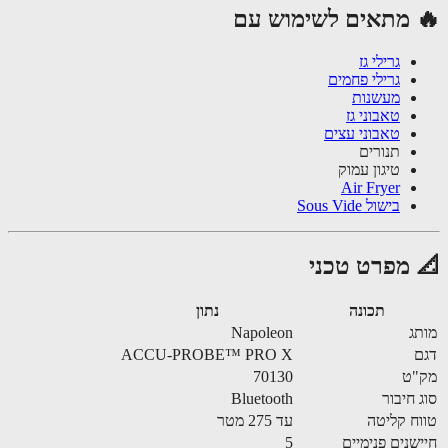
 מתאים לשימוש עם
גרילי גז
גרילי פחמים
מעשנות
טאבוני גז
טאבוני עצים
תנורים
טיגון עמוק
Air Fryer
בישול Sous Vide
 מפרט טכני
תכונה
נתון
ג
Napoleon
ACCU-PROBE™ PRO X
"ט
70130
 חיבור
Bluetooth
ח קליטה
עד 275 מטר
שנים פנימיים
5