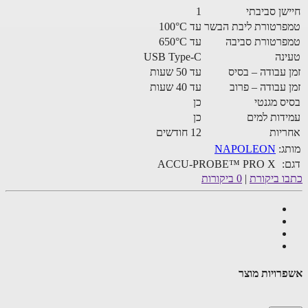
שן סביבתי
1
רטורת ליבת הבשר
עד 100°C
רטורת סביבה
עד 650°C
נה
USB Type-C
 עבודה – בסיס
עד 50 שעות
 עבודה – פרוב
עד 40 שעות
ס מגנטי
כן
דות למים
כן
יות
12 חודשים
ג:
NAPOLEON
:
ACCU-PROBE™ PRO X
ו ביקורת
|
0 ביקורות
רויות מוצר