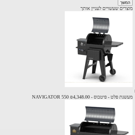
שך
רים שעשויים לעניין אותך
 פלט - פיטבוס - NAVIGATOR 550
₪4,348.00