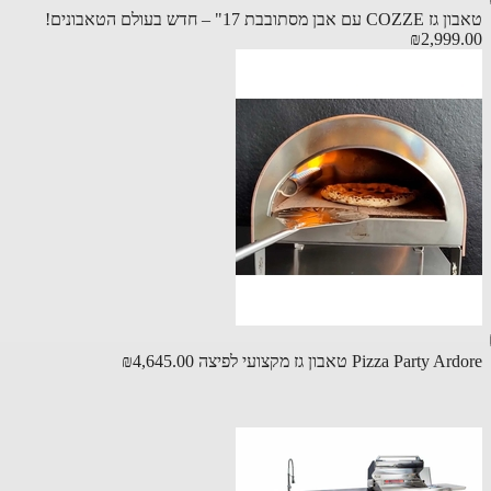
ן מסתובבת 17" – חדש בעולם הטאבונים!
₪2,999
Pizza Party טאבון גז מקצועי לפיצה
₪4,645.00