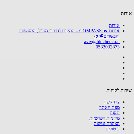
ות
אודות
אודות 🔥 COMPASS – המקום לחובבי הגריל, המעשנות
והבשרים🥩🌿
aviv@blucher.co.il
0533032873
ות לקוחות
צרו קשר
מפת האתר
תקנון
מדיניות הפרטיות
הצהרת נגישות
ביטולים