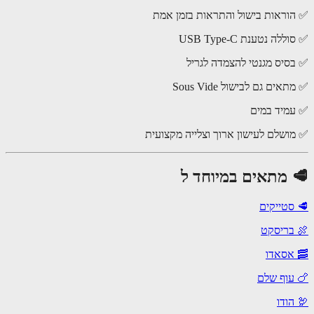
וראות בישול והתראות בזמן אמת
לה נטענת USB Type-C
סיס מגנטי להצמדה לגריל
אים גם לבישול Sous Vide
מיד במים
ושלם לעישון ארוך וצלייה מקצועית
 מתאים במיוחד ל
סטייקים
בריסקט
אסאדו
עוף שלם
הודו