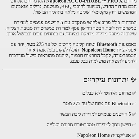
ום
Napoleon ACCU-PROBE™ PRO X
הוא מדחום אלחוטי
חכם מהדור החדש, המיועד לחובבי BBQ, מעשנות, גרילים וטאבונים
פשים דיוק מקסימלי ושליטה מלאה בתהליך הבישול.
חום כולל
פרוב אלחוטי מתקדם
עם
5 חיישנים פנימיים
למדידת
רטורת ליבת הבשר וחיישן נוסף למדידת טמפרטורת סביבת הצלייה.
וב זה מספק מדידה מדויקת במיוחד, גם בנתחים עבים ובבישול ארוך.
צעות
Bluetooth
וטווח קליטה מרשים של עד
275 מטר
, יחד עם
יקציית
Napoleon Home
, תוכלו לעקוב בזמן אמת אחר
פרטורה, לקבל התראות חכמות, ליהנות מהוראות בישול מודרכות
גיע לתוצאות מושלמות בכל פעם.
יתרונות עיקריים
דחום אלחוטי ללא כבלים
יישן נוסף למדידת טמפרטורת סביבת הצלייה
קציית Napoleon Home