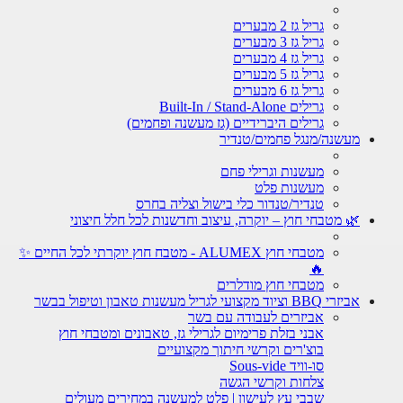
גריל גז 2 מבערים
גריל גז 3 מבערים
גריל גז 4 מבערים
גריל גז 5 מבערים
גריל גז 6 מבערים
גרילים Built-In / Stand-Alone
גרילים היברידיים (גז מעשנה ופחמים)
מעשנה/מנגל פחמים/טנדיר
מעשנות וגרילי פחם
מעשנות פלט
טנדיר/טנדור כלי בישול וצליה בחרס
🌿 מטבחי חוץ – יוקרה, עיצוב וחדשנות לכל חלל חיצוני
מטבחי חוץ ALUMEX - מטבח חוץ יוקרתי לכל החיים ✨
🔥
מטבחי חוץ מודלרים
אביזרי BBQ וציוד מקצועי לגריל מעשנות טאבון וטיפול בבשר
אביזרים לעבודה עם בשר
אבני בזלת פרימיום לגרילי גז, טאבונים ומטבחי חוץ
בוצ'רים וקרשי חיתוך מקצועיים
סו-וויד Sous-vide
צלחות וקרשי הגשה
שבבי עץ לעישון | פלט למעשנה במחירים מעולים