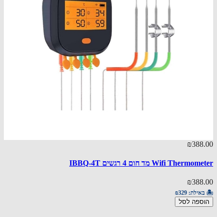
88.00
₪388
Wifi Therm מד חום 4 רגשים IBBQ-4T
רגשים 
₪388
88.00
באילת:
₪329
ספה לסל
🏝️ באי
הוספ