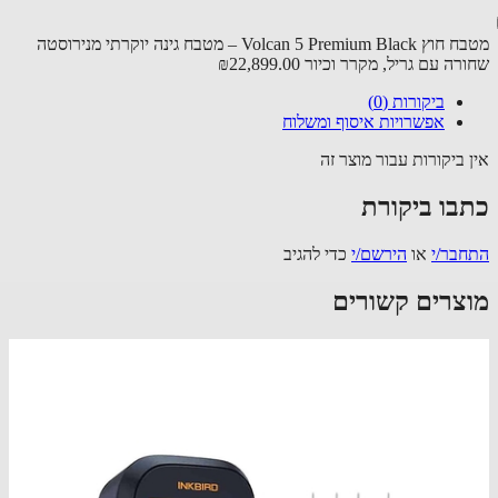
מטבח חוץ Volcan 5 Premium Black – מטבח גינה יוקרתי מנירוסטה
רה עם גריל, מקרר וכיור
₪22,899.00
ביקורות (0)
אפשרויות איסוף ומשלוח
 ביקורות עבור מוצר זה
בו ביקורת
בר/י
או
הירשם/י
כדי להגיב
צרים קשורים