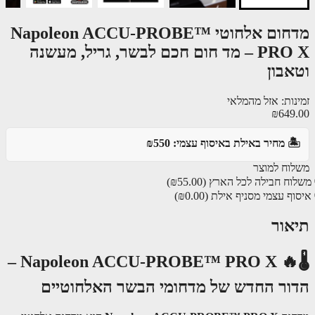
מדחום אלחוטי Napoleon ACCU-PROBE™
PRO X – מד חום חכם לבשר, גריל, מעשנה
אבון
נות: אזל מהמלאי
₪649
️ מחיר באילת באיסוף עצמי: ₪550
וח למוצר
וח חבילה לכל הארץ
(₪55.00)
ף עצמי מסניף אילת
(₪0.00)
אור
🌡🔥 Napoleon ACCU-PROBE™ PRO X –
ור החדש של מדחומי הבשר האלחוטיים