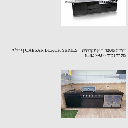
יחידת מטבח חוץ יוקרתית – CAESAR BLACK SERIES | גריל גז,
ר וכיור
₪28,599.00