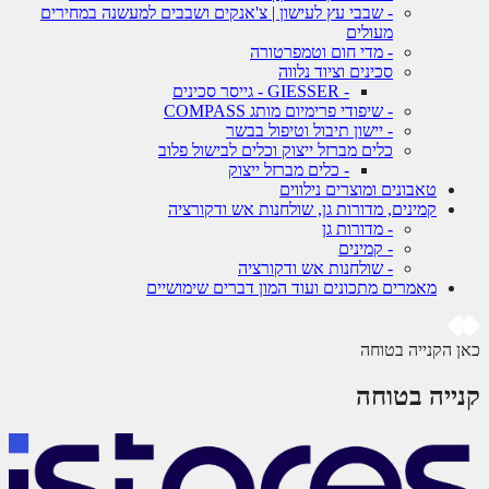
- שבבי עץ לעישון | צ'אנקים ושבבים למעשנה במחירים
מעולים
- מדי חום וטמפרטורה
סכינים וציוד נלווה
- GIESSER - גייסר סכינים
- שיפודי פרימיום מותג COMPASS
- יישון תיבול וטיפול בבשר
כלים מברזל ייצוק וכלים לבישול פלוב
- כלים מברזל ייצוק
טאבונים ומוצרים נילווים
קמינים, מדורות גן, שולחנות אש ודקורציה
- מדורות גן
- קמינים
- שולחנות אש ודקורציה
מאמרים מתכונים ועוד המון דברים שימושיים
 הקנייה בטוחה
ייה בטוחה