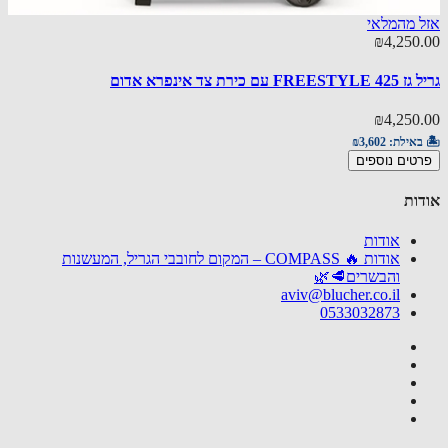
00.00
 מהמלאי
🏝️ באי
₪4,250
הוספ
 עם כירת צד אינפרא אדום
₪4,250
באילת:
₪3,602
טים נוספים
ות
אודות
אודות 🔥 COMPASS – המקום לחובבי הגריל, המעשנות
והבשרים🥩🌿
aviv@blucher.co.il
0533032873