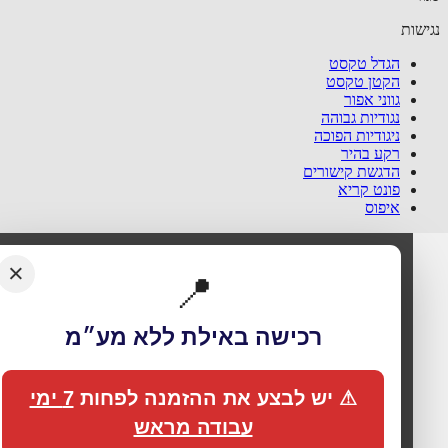
שות
הגדל טקסט
הקטן טקסט
גווני אפור
נגודיות גבוהה
ניגודיות הפוכה
רקע בהיר
הדגשת קישורים
פונט קריא
איפוס
×
📍
רכישה באילת ללא מע״מ
⚠ יש לבצע את ההזמנה לפחות
7 ימי
עבודה מראש