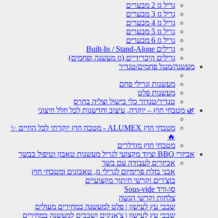
גריל גז 2 מבערים
גריל גז 3 מבערים
גריל גז 4 מבערים
גריל גז 5 מבערים
גריל גז 6 מבערים
גרילים Built-In / Stand-Alone
גרילים היברידיים (גז מעשנה ופחמים)
מעשנה/מנגל פחמים/טנדיר
מעשנות וגרילי פחם
מעשנות פלט
טנדיר/טנדור כלי בישול וצליה בחרס
🌿 מטבחי חוץ – יוקרה, עיצוב וחדשנות לכל חלל חיצוני
מטבחי חוץ ALUMEX - מטבח חוץ יוקרתי לכל החיים ✨
🔥
מטבחי חוץ מודלרים
אביזרי BBQ וציוד מקצועי לגריל מעשנות טאבון וטיפול בבשר
אביזרים לעבודה עם בשר
אבני בזלת פרימיום לגרילי גז, טאבונים ומטבחי חוץ
בוצ'רים וקרשי חיתוך מקצועיים
סו-וויד Sous-vide
צלחות וקרשי הגשה
שבבי עץ לעישון | פלט למעשנה במחירים מעולים
שבבי עץ לעישון | צ'אנקים ושבבים למעשנה במחירים