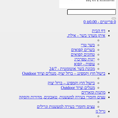
0
דף הבית
איתן מעדני בשר - אילת.
בשר טרי
בשרים קפואים
טחונים קפואים
יינות טפרברג
עופות - קפוא
מכונת בשר אוטומטית - 24/7
בישול חוץ וקמפינג – ברזל יצוק, מנגלים וציוד Outdoor
בישול חוץ וקמפינג – ברזל יצוק
מנגלים וציוד Outdoor
מתנות ומארזים
עצים וחומרי בעירה למעשנות, טאבונים, מדורות והסקה
עצים וחומרי בעירה למעשנות וגרילים
גריל גז