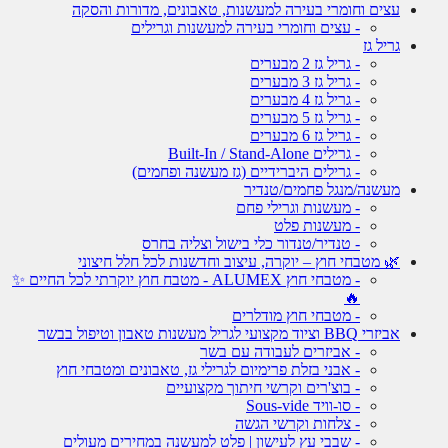
עצים וחומרי בעירה למעשנות, טאבונים, מדורות והסקה
- עצים וחומרי בעירה למעשנות וגרילים
גריל גז
- גריל גז 2 מבערים
- גריל גז 3 מבערים
- גריל גז 4 מבערים
- גריל גז 5 מבערים
- גריל גז 6 מבערים
- גרילים Built-In / Stand-Alone
- גרילים היברידיים (גז מעשנה ופחמים)
מעשנה/מנגל פחמים/טנדיר
- מעשנות וגרילי פחם
- מעשנות פלט
- טנדיר/טנדור כלי בישול וצליה בחרס
🌿 מטבחי חוץ – יוקרה, עיצוב וחדשנות לכל חלל חיצוני
- מטבחי חוץ ALUMEX - מטבח חוץ יוקרתי לכל החיים ✨
🔥
- מטבחי חוץ מודלרים
אביזרי BBQ וציוד מקצועי לגריל מעשנות טאבון וטיפול בבשר
- אביזרים לעבודה עם בשר
- אבני בזלת פרימיום לגרילי גז, טאבונים ומטבחי חוץ
- בוצ'רים וקרשי חיתוך מקצועיים
- סו-וויד Sous-vide
- צלחות וקרשי הגשה
- שבבי עץ לעישון | פלט למעשנה במחירים מעולים