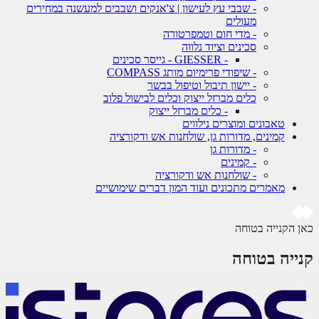
- שבבי עץ לעישון | צ'אנקים ושבבים למעשנה במחירים
מעולים
- מדי חום וטמפרטורה
סכינים וציוד נלווה
- GIESSER - גייסר סכינים
- שיפודי פרימיום מותג COMPASS
- יישון תיבול וטיפול בבשר
כלים מברזל ייצוק וכלים לבישול פלוב
- כלים מברזל ייצוק
טאבונים ומוצרים נילווים
קמינים, מדורות גן, שולחנות אש ודקורציה
- מדורות גן
- קמינים
- שולחנות אש ודקורציה
מאמרים מתכונים ועוד המון דברים שימושיים
 הקנייה בטוחה
ייה בטוחה