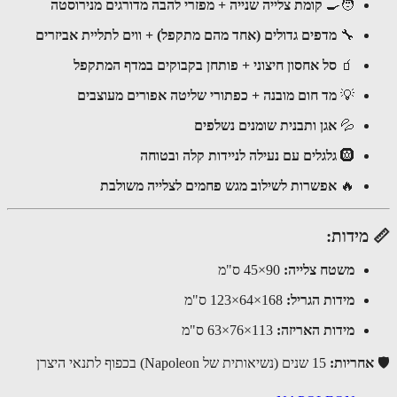
🧑‍🍳
קומת צלייה שנייה + מפזרי להבה מדורגים מנירוסטה
🔧
מדפים גדולים (אחד מהם מתקפל) + ווים לתליית אביזרים
🧃
סל אחסון חיצוני + פותחן בקבוקים במדף המתקפל
💡
מד חום מובנה + כפתורי שליטה אפורים מעוצבים
💦
אגן ותבנית שומנים נשלפים
🛞
גלגלים עם נעילה לניידות קלה ובטוחה
🔥
אפשרות לשילוב מגש פחמים לצלייה משולבת
מידות:
משטח צלייה:
90×45 ס"מ
מידות הגריל:
168×64×123 ס"מ
מידות האריזה:
113×76×63 ס"מ
חריות:
15 שנים (נשיאותית של Napoleon) בכפוף לתנאי היצרן