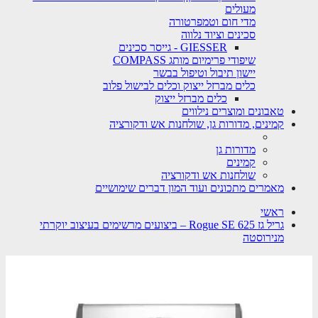
מעולים
מדי חום וטמפרטורה
סכינים וציוד נלווה
GIESSER - גייסר סכינים
שיפודי פרימיום מותג COMPASS
יישון תיבול וטיפול בבשר
כלים מברזל ייצוק וכלים לבישול פלוב
כלים מברזל ייצוק
טאבונים ומוצרים נילווים
קמינים, מדורות גן, שולחנות אש ודקורציה
מדורות גן
קמינים
שולחנות אש ודקורציה
מאמרים מתכונים ועוד המון דברים שימושיים
ראשי
גריל גז Rogue SE 625 – ביצועים מרשימים בעיצוב יוקרתי
מנירוסטה