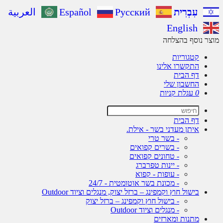
עִבְרִית
Русский
Español
العربية
English
ר נוסף בהצלחה
קטגוריות
התקשרו אלינו
דף הבית
החשבון שלי
0
עגלת קניות
דף הבית
איתן מעדני בשר - אילת.
- בשר טרי
- בשרים קפואים
- טחונים קפואים
- יינות טפרברג
- עופות - קפוא
- מכונת בשר אוטומטית - 24/7
בישול חוץ וקמפינג – ברזל יצוק, מנגלים וציוד Outdoor
- בישול חוץ וקמפינג – ברזל יצוק
- מנגלים וציוד Outdoor
מתנות ומארזים