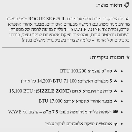
תיאור מוצר:
הגריל המתקדם מבית נפוליאון מדגם ROGUE SE 625 IL מגיע בעיצוב
יב מנירוסטה, עם חמישה מבערים איכותיים, מבער אחורי אינפרא
אדום, וכירת צד SIZZLE ZONE – הצלייה מגיעה לרמה של מסעדה.
ות נירוסטה עבות, אמבטיית יציקת אלומיניום לניקוי עצמי, פותחן
וקים וסל אחסון – כל מה שצריך בשביל גריל מושלם בגינה!
כונות עיקריות:
🔥
סה"כ עוצמה:
103,200 BTU
🔥
5 מבערים ראשיים:
71,100 BTU (14,200 כל אחד)
🔥
כירת צד אינפרא אדום (SIZZLE ZONE):
15,100 BTU
🔥
מבער אחורי אינפרא אדום:
17,000 BTU
🍽
רשתות צלייה מנירוסטה בעובי 7.5 מ"מ
– עיצוב גלי WAVE
🧽
אמבטיית יציקת אלומיניום לניקוי עצמי