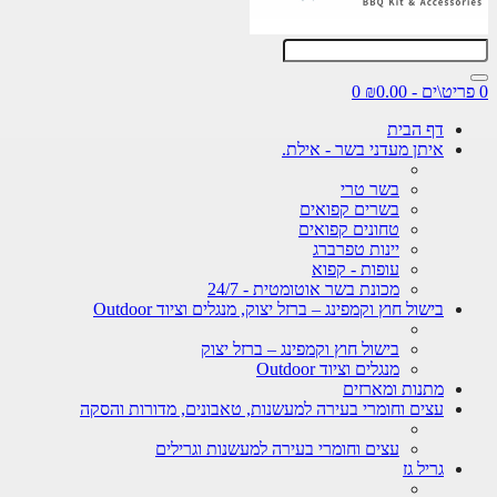
0
דף הבית
איתן מעדני בשר - אילת.
בשר טרי
בשרים קפואים
טחונים קפואים
יינות טפרברג
עופות - קפוא
מכונת בשר אוטומטית - 24/7
בישול חוץ וקמפינג – ברזל יצוק, מנגלים וציוד Outdoor
בישול חוץ וקמפינג – ברזל יצוק
מנגלים וציוד Outdoor
מתנות ומארזים
עצים וחומרי בעירה למעשנות, טאבונים, מדורות והסקה
עצים וחומרי בעירה למעשנות וגרילים
גריל גז