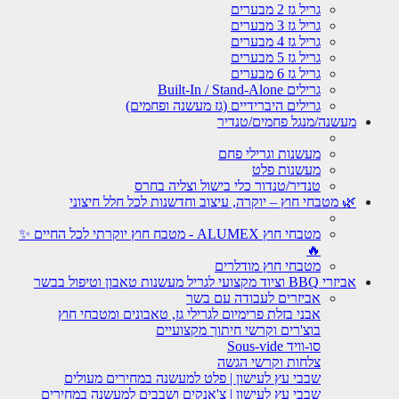
גריל גז 2 מבערים
גריל גז 3 מבערים
גריל גז 4 מבערים
גריל גז 5 מבערים
גריל גז 6 מבערים
גרילים Built-In / Stand-Alone
גרילים היברידיים (גז מעשנה ופחמים)
מעשנה/מנגל פחמים/טנדיר
מעשנות וגרילי פחם
מעשנות פלט
טנדיר/טנדור כלי בישול וצליה בחרס
🌿 מטבחי חוץ – יוקרה, עיצוב וחדשנות לכל חלל חיצוני
מטבחי חוץ ALUMEX - מטבח חוץ יוקרתי לכל החיים ✨
🔥
מטבחי חוץ מודלרים
אביזרי BBQ וציוד מקצועי לגריל מעשנות טאבון וטיפול בבשר
אביזרים לעבודה עם בשר
אבני בזלת פרימיום לגרילי גז, טאבונים ומטבחי חוץ
בוצ'רים וקרשי חיתוך מקצועיים
סו-וויד Sous-vide
צלחות וקרשי הגשה
שבבי עץ לעישון | פלט למעשנה במחירים מעולים
שבבי עץ לעישון | צ'אנקים ושבבים למעשנה במחירים