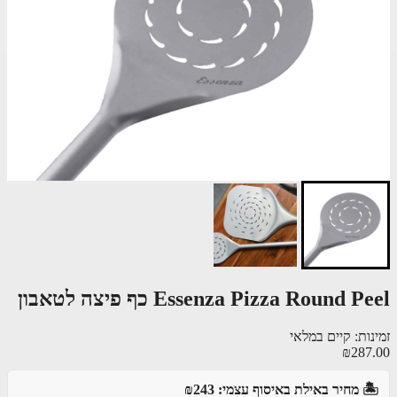
Essenza Pizza Round P כף פיצה לטאבון
ות: קיים במלאי
₪287
️ מחיר באילת באיסוף עצמי: ₪243