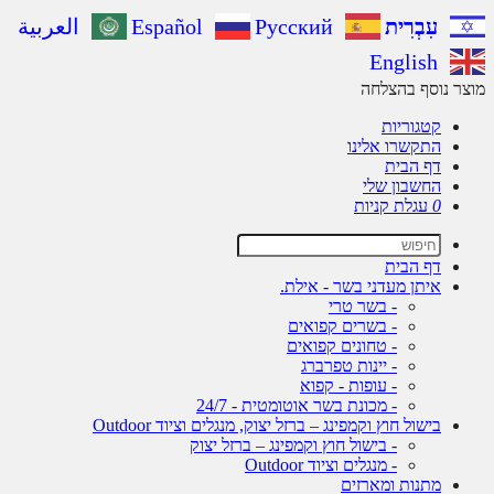
עִבְרִית
Русский
Español
العربية
English
ר נוסף בהצלחה
קטגוריות
התקשרו אלינו
דף הבית
החשבון שלי
0
עגלת קניות
דף הבית
איתן מעדני בשר - אילת.
- בשר טרי
- בשרים קפואים
- טחונים קפואים
- יינות טפרברג
- עופות - קפוא
- מכונת בשר אוטומטית - 24/7
בישול חוץ וקמפינג – ברזל יצוק, מנגלים וציוד Outdoor
- בישול חוץ וקמפינג – ברזל יצוק
- מנגלים וציוד Outdoor
מתנות ומארזים