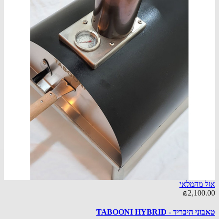
 מהמלאי
29.00
₪2,100
אבן ש
 היבריד - TABOONI HYBRID