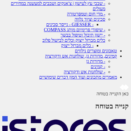
- שבבי עץ לעישון | צ'אנקים ושבבים למעשנה במחירים
מעולים
- מדי חום וטמפרטורה
סכינים וציוד נלווה
- GIESSER - גייסר סכינים
- שיפודי פרימיום מותג COMPASS
- יישון תיבול וטיפול בבשר
כלים מברזל ייצוק וכלים לבישול פלוב
- כלים מברזל ייצוק
טאבונים ומוצרים נילווים
קמינים, מדורות גן, שולחנות אש ודקורציה
- מדורות גן
- קמינים
- שולחנות אש ודקורציה
מאמרים מתכונים ועוד המון דברים שימושיים
 הקנייה בטוחה
ייה בטוחה