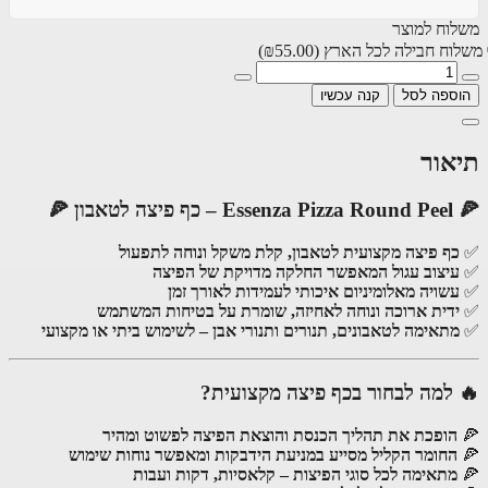
וח למוצר
וח חבילה לכל הארץ
(₪55.00)
ספה לסל
קנה עכשיו
אור
לטאבון 🍕
ף פיצה מקצועית לטאבון, קלת משקל ונוחה לתפעול
יצוב עגול המאפשר החלקה מדויקת של הפיצה
שויה מאלומיניום איכותי לעמידות לאורך זמן
דית ארוכה ונוחה לאחיזה, שומרת על בטיחות המשתמש
תאימה לטאבונים, תנורים ותנורי אבן – לשימוש ביתי או מקצועי
למה לבחור בכף פיצה מקצועית?
הופכת את תהליך הכנסת והוצאת הפיצה לפשוט ומהיר
החומר הקליל מסייע במניעת הידבקות ומאפשר נוחות שימוש
מתאימה לכל סוגי הפיצות – קלאסיות, דקות ועבות