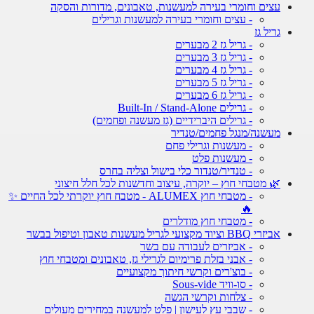
עצים וחומרי בעירה למעשנות, טאבונים, מדורות והסקה
- עצים וחומרי בעירה למעשנות וגרילים
גריל גז
- גריל גז 2 מבערים
- גריל גז 3 מבערים
- גריל גז 4 מבערים
- גריל גז 5 מבערים
- גריל גז 6 מבערים
- גרילים Built-In / Stand-Alone
- גרילים היברידיים (גז מעשנה ופחמים)
מעשנה/מנגל פחמים/טנדיר
- מעשנות וגרילי פחם
- מעשנות פלט
- טנדיר/טנדור כלי בישול וצליה בחרס
🌿 מטבחי חוץ – יוקרה, עיצוב וחדשנות לכל חלל חיצוני
- מטבחי חוץ ALUMEX - מטבח חוץ יוקרתי לכל החיים ✨
🔥
- מטבחי חוץ מודלרים
אביזרי BBQ וציוד מקצועי לגריל מעשנות טאבון וטיפול בבשר
- אביזרים לעבודה עם בשר
- אבני בזלת פרימיום לגרילי גז, טאבונים ומטבחי חוץ
- בוצ'רים וקרשי חיתוך מקצועיים
- סו-וויד Sous-vide
- צלחות וקרשי הגשה
- שבבי עץ לעישון | פלט למעשנה במחירים מעולים