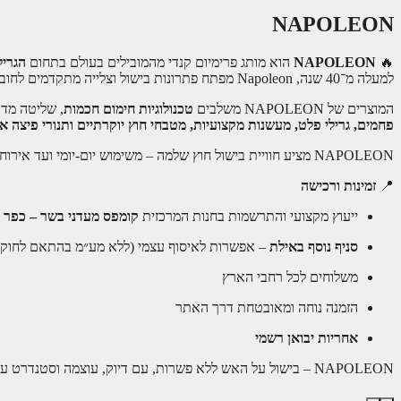
NAPOLEON
🔥
NAPOLEON
הוא מותג פרימיום קנדי מהמובילים בעולם בתחום
הגריל
למעלה מ־40 שנה, Napoleon מפתח פתרונות בישול וצלייה מתקדמים לחובבי גריל, למשפחות ולאנשי מקצוע.
המוצרים של NAPOLEON משלבים
טכנולוגיות חימום חכמות
, שליטה מדו
פחמים, גרילי פלט, מעשנות מקצועיות, מטבחי חוץ יוקרתיים ותנורי פיצה אי
NAPOLEON מציע חוויית בישול חוץ שלמה – משימוש יום-יומי ועד אירוח ברמה הגבוהה ביותר – עם דגש על עמידות לאורך שנים, נוחות תפעול ושירות ואחריות מורחבים.
📍
זמינות ורכישה
ייעוץ מקצועי והתרשמות בחנות המרכזית
קומפס מעדני בשר – כפר 
סניף נוסף באילת
– אפשרות לאיסוף עצמי (ללא מע״מ בהתאם לחוק)
משלוחים לכל רחבי הארץ
הזמנה נוחה ומאובטחת דרך האתר
אחריות יבואן רשמי
NAPOLEON – בישול על האש ללא פשרות, עם דיוק, עוצמה וסטנדרט עולמי.