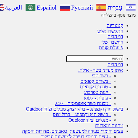
עִבְרִית
Русский
Español
العربية
מוצר נוסף בהצלחה
קטגוריות
התקשרו אלינו
דף הבית
החשבון שלי
0
עגלת קניות
דף הבית
איתן מעדני בשר - אילת.
- בשר טרי
- בשרים קפואים
- טחונים קפואים
- יינות טפרברג
- עופות - קפוא
- מכונת בשר אוטומטית - 24/7
בישול חוץ וקמפינג – ברזל יצוק, מנגלים וציוד Outdoor
- בישול חוץ וקמפינג – ברזל יצוק
- מנגלים וציוד Outdoor
מתנות ומארזים
עצים וחומרי בעירה למעשנות, טאבונים, מדורות והסקה
- עצים וחומרי בעירה למעשנות וגרילים