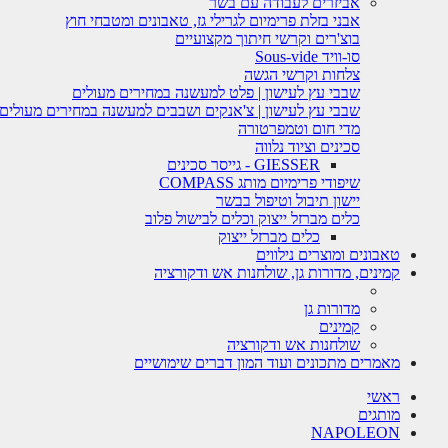
אביזרים לעבודה עם בשר
אבני בזלת פרימיום לגרילי גז, טאבונים ומטבחי חוץ
בוצ'רים וקרשי חיתוך מקצועיים
סו-וויד Sous-vide
צלחות וקרשי הגשה
שבבי עץ לעישון | פלט למעשנה במחירים מעולים
שבבי עץ לעישון | צ'אנקים ושבבים למעשנה במחירים מעולים
מדי חום וטמפרטורה
סכינים וציוד נלווה
GIESSER - גייסר סכינים
שיפודי פרימיום מותג COMPASS
יישון תיבול וטיפול בבשר
כלים מברזל ייצוק וכלים לבישול פלוב
כלים מברזל ייצוק
טאבונים ומוצרים נילווים
קמינים, מדורות גן, שולחנות אש ודקורציה
מדורות גן
קמינים
שולחנות אש ודקורציה
מאמרים מתכונים ועוד המון דברים שימושיים
ראשי
מותגים
NAPOLEON