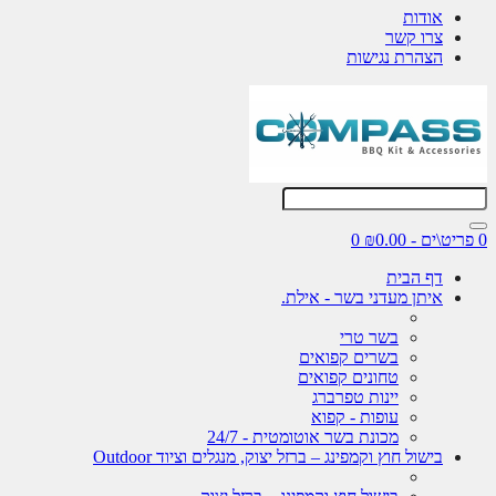
אודות
צרו קשר
הצהרת נגישות
0 פריט\ים - ₪0.00
0
דף הבית
איתן מעדני בשר - אילת.
בשר טרי
בשרים קפואים
טחונים קפואים
יינות טפרברג
עופות - קפוא
מכונת בשר אוטומטית - 24/7
בישול חוץ וקמפינג – ברזל יצוק, מנגלים וציוד Outdoor