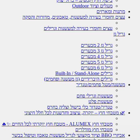
בישול חוץ וקמפינג – ברזל יצוק
מנגלים וציוד Outdoor
מתנות ומארזים
עצים וחומרי בעירה למעשנות, טאבונים, מדורות והסקה
עצים וחומרי בעירה למעשנות וגרילים
גריל גז
גריל גז 2 מבערים
גריל גז 3 מבערים
גריל גז 4 מבערים
גריל גז 5 מבערים
גריל גז 6 מבערים
גרילים Built-In / Stand-Alone
גרילים היברידיים (גז מעשנה ופחמים)
מעשנה/מנגל פחמים/טנדיר
מעשנות וגרילי פחם
מעשנות פלט
טנדיר/טנדור כלי בישול וצליה בחרס
🌿 מטבחי חוץ – יוקרה, עיצוב וחדשנות לכל חלל חיצוני
מטבחי חוץ ALUMEX - מטבח חוץ יוקרתי לכל החיים ✨🔥
מטבחי חוץ מודלרים
אביזרי BBQ וציוד מקצועי לגריל מעשנות טאבון וטיפול בבשר