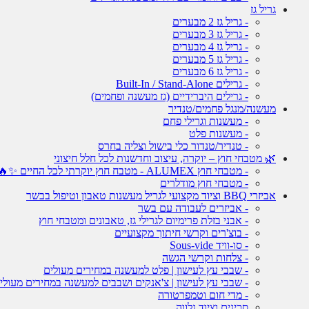
גריל גז
- גריל גז 2 מבערים
- גריל גז 3 מבערים
- גריל גז 4 מבערים
- גריל גז 5 מבערים
- גריל גז 6 מבערים
- גרילים Built-In / Stand-Alone
- גרילים היברידיים (גז מעשנה ופחמים)
מעשנה/מנגל פחמים/טנדיר
- מעשנות וגרילי פחם
- מעשנות פלט
- טנדיר/טנדור כלי בישול וצליה בחרס
🌿 מטבחי חוץ – יוקרה, עיצוב וחדשנות לכל חלל חיצוני
- מטבחי חוץ ALUMEX - מטבח חוץ יוקרתי לכל החיים ✨🔥
- מטבחי חוץ מודלרים
אביזרי BBQ וציוד מקצועי לגריל מעשנות טאבון וטיפול בבשר
- אביזרים לעבודה עם בשר
- אבני בזלת פרימיום לגרילי גז, טאבונים ומטבחי חוץ
- בוצ'רים וקרשי חיתוך מקצועיים
- סו-וויד Sous-vide
- צלחות וקרשי הגשה
- שבבי עץ לעישון | פלט למעשנה במחירים מעולים
- שבבי עץ לעישון | צ'אנקים ושבבים למעשנה במחירים מעולי
- מדי חום וטמפרטורה
סכינים וציוד נלווה