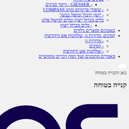
- GIESSER - גייסר סכינים
- שיפודי פרימיום מותג COMPASS
- יישון תיבול וטיפול בבשר
כלים מברזל ייצוק וכלים לבישול פלוב
- כלים מברזל ייצוק
טאבונים ומוצרים נילווים
קמינים, מדורות גן, שולחנות אש ודקורציה
- מדורות גן
- קמינים
- שולחנות אש ודקורציה
מאמרים מתכונים ועוד המון דברים שימושיים
כאן הקנייה בטוחה
קנייה בטוחה