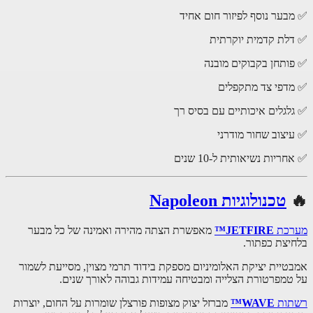
בער נוסף לפיזור חום אחיד
לת קדמית יוקרתית
ותחן בקבוקים מובנה
דפי צד מתקפלים
לגלים איכותיים עם בסיס רך
יצוב שחור מודרני
ריות נשיאותית ל-10 שנים
טכנולוגיות Napoleon
רכת
JETFIRE™
מאפשרת הצתה מהירה ואמינה של כל מבער
יצת כפתור.
טיית יציקת האלומיניום מספקת בידוד תרמי מצוין, מסייעת לשמור
טמפרטורת הצלייה ומבטיחה עמידות גבוהה לאורך שנים.
ות
WAVE™
מברזל יצוק מצופות פורצלן שומרות על החום, יוצרות