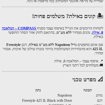
רה על מראה אלגנטי המשתלב בכל מרפסת או גינה.
 קונים באילת? משלמים פחות!
חות הרוכשים את הגריל באיסוף עצמי מסניף
COMPASS – המלאכה
, נהנים ממחיר
ללא מע"מ
, בהתאם לחוק אזור הסחר החופשי
לת.
אתם מחפשים
גריל Napoleon ללא מע"מ באילת
, דגם
Freestyle
425
הוא מהבחירות המשתלמות ביותר בזכות שילוב של איכות, אבזור
יר.
יסוף עצמי – המלאכה 8, אילת
משלוחים לכל רחבי הארץ
 מפרט טכני
תכונה
נתון
ג
Napoleon
Freestyle 425 IL Black with Door