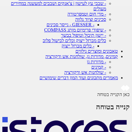
- שבבי עץ לעישון | צ'אנקים ושבבים למעשנה במחירים
מעולים
- מדי חום וטמפרטורה
סכינים וציוד נלווה
- GIESSER - גייסר סכינים
- שיפודי פרימיום מותג COMPASS
- יישון תיבול וטיפול בבשר
כלים מברזל ייצוק וכלים לבישול פלוב
- כלים מברזל ייצוק
טאבונים ומוצרים נילווים
קמינים, מדורות גן, שולחנות אש ודקורציה
- מדורות גן
- קמינים
- שולחנות אש ודקורציה
מאמרים מתכונים ועוד המון דברים שימושיים
 הקנייה בטוחה
ייה בטוחה