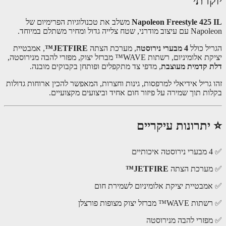
קרתי
Napoleon Freestyle 425
משלב את טכנולוגיות הפרימיום של
ודרני, שטח צלייה גדול ומחיר משתלם במיוחד.
יל כולל
4 מבערי נירוסטה
, מערכת הצתה
JETFIRE™
, אמבטיית
ומיניום, רשתות WAVE™ מברזל יצוק, מפזרי להבה מנירוסטה,
 קדמית מעוצבת
, מדפי צד מתקפלים ופותחן בקבוקים מובנה.
 גריל אידיאלי למרפסות, גינות וחצרות, המאפשר להכין ארוחות גדולות
ות תוך שמירה על פיזור חום אחיד וביצועים מקצועיים.
יתרונות עיקריים
ערכת הצתה
JETFIRE™
מבטיית יציקת אלומיניום לשמירת חום
™ מברזל יצוק מצופות פורצלן
פזרי להבה מנירוסטה