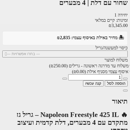
ר עם דלת | 4 מבערים
ה 1
ות: קיים במלאי
₪3,345
️ מחיר באילת באיסוף עצמי: ₪2,835
וי למעשנה/גריל
--- בחרו אפשרויות ---
וח למוצר
ח עד מדרגה ראשונה - גרילים
(₪250.00)
ף עצמי מסניף אילת
(₪0.00)
ספה לסל
קנה עכשיו
אור
🔥 Napoleon Freestyle 425 IL – גריל גז
מתקדם עם 4 מבערים, דלת קדמית ועיצוב