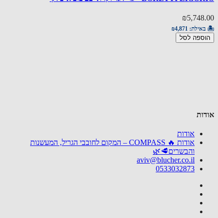
49.00
₪5,748
באילת:
₪4,871
🏝️ באי
ספה לסל
הוספ
ות
אודות
אודות 🔥 COMPASS – המקום לחובבי הגריל, המעשנות
והבשרים🥩🌿
aviv@blucher.co.il
0533032873