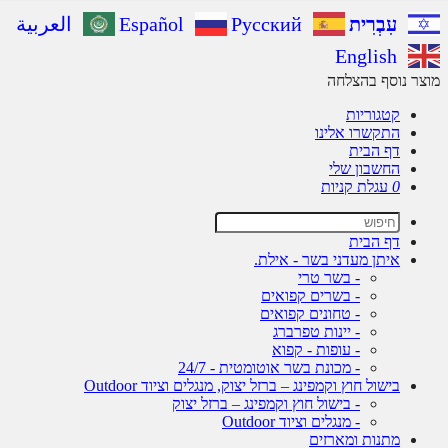
עִבְרִית
Русский
Español
العربية
English
ר נוסף בהצלחה
קטגוריות
התקשרו אלינו
דף הבית
החשבון שלי
0
עגלת קניות
דף הבית
איתן מעדני בשר - אילת.
- בשר טרי
- בשרים קפואים
- טחונים קפואים
- יינות טפרברג
- עופות - קפוא
- מכונת בשר אוטומטית - 24/7
בישול חוץ וקמפינג – ברזל יצוק, מנגלים וציוד Outdoor
- בישול חוץ וקמפינג – ברזל יצוק
- מנגלים וציוד Outdoor
מתנות ומארזים