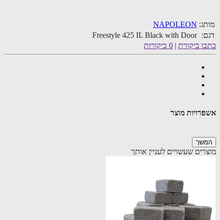
ג:
NAPOLEON
:
Freestyle 425 IL Black with Door
ו ביקורת
|
0 ביקורות
רויות מוצר
שך
רים שעשויים לעניין אותך