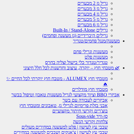
גריל גז 2 מבערים
גריל גז 3 מבערים
גריל גז 4 מבערים
גריל גז 5 מבערים
גריל גז 6 מבערים
גרילים Built-In / Stand-Alone
גרילים היברידיים (גז מעשנה ופחמים)
מעשנה/מנגל פחמים/טנדיר
מעשנות וגרילי פחם
מעשנות פלט
טנדיר/טנדור כלי בישול וצליה בחרס
🌿 מטבחי חוץ – יוקרה, עיצוב וחדשנות לכל חלל חיצוני
מטבחי חוץ ALUMEX - מטבח חוץ יוקרתי לכל החיים ✨
🔥
מטבחי חוץ מודלרים
אביזרי BBQ וציוד מקצועי לגריל מעשנות טאבון וטיפול בבשר
אביזרים לעבודה עם בשר
אבני בזלת פרימיום לגרילי גז, טאבונים ומטבחי חוץ
בוצ'רים וקרשי חיתוך מקצועיים
סו-וויד Sous-vide
צלחות וקרשי הגשה
שבבי עץ לעישון | פלט למעשנה במחירים מעולים
שבבי עץ לעישון | צ'אנקים ושבבים למעשנה במחירים