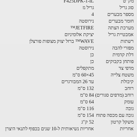
"ט
F425DPK-1-IL
 גריל
גריל גז
ר מבערים
4
ר מבערים
נירוסטה
רכת הצתה
JETFIRE™
טיית גריל
יציקת אלומיניום
תות
WAVE™ ברזל יצוק מצופות פורצלן
רי להבה
נירוסטה
 קדמית
כן
חן בקבוקים
כן
י צד
מתקפלים
ח צלייה
45×60 ס"מ
ולת
עד 26 המבורגרים
ב
132 ס"מ
ב (מדפים סגורים)
84 ס"מ
ק
64 ס"מ
ה
116 ס"מ
ה עם מכסה פתוח
154 ס"מ
ל קרטון
52 ק"ג
יות
אחריות נשיאותית ל-10 שנים בכפוף לתנאי היצרן