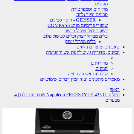
מעולים
מדי חום וטמפרטורה
סכינים וציוד נלווה
GIESSER - גייסר סכינים
שיפודי פרימיום מותג COMPASS
יישון תיבול וטיפול בבשר
כלים מברזל ייצוק וכלים לבישול פלוב
כלים מברזל ייצוק
טאבונים ומוצרים נילווים
קמינים, מדורות גן, שולחנות אש ודקורציה
מדורות גן
קמינים
שולחנות אש ודקורציה
מאמרים מתכונים ועוד המון דברים שימושיים
ראשי
גריל גז Napoleon FREESTYLE 425 IL שחור עם דלת | 4
מבערים