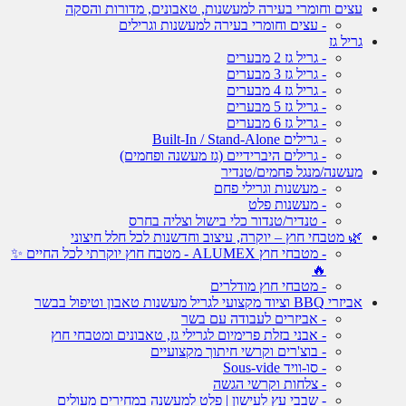
עצים וחומרי בעירה למעשנות, טאבונים, מדורות והסקה
- עצים וחומרי בעירה למעשנות וגרילים
גריל גז
- גריל גז 2 מבערים
- גריל גז 3 מבערים
- גריל גז 4 מבערים
- גריל גז 5 מבערים
- גריל גז 6 מבערים
- גרילים Built-In / Stand-Alone
- גרילים היברידיים (גז מעשנה ופחמים)
מעשנה/מנגל פחמים/טנדיר
- מעשנות וגרילי פחם
- מעשנות פלט
- טנדיר/טנדור כלי בישול וצליה בחרס
🌿 מטבחי חוץ – יוקרה, עיצוב וחדשנות לכל חלל חיצוני
- מטבחי חוץ ALUMEX - מטבח חוץ יוקרתי לכל החיים ✨
🔥
- מטבחי חוץ מודלרים
אביזרי BBQ וציוד מקצועי לגריל מעשנות טאבון וטיפול בבשר
- אביזרים לעבודה עם בשר
- אבני בזלת פרימיום לגרילי גז, טאבונים ומטבחי חוץ
- בוצ'רים וקרשי חיתוך מקצועיים
- סו-וויד Sous-vide
- צלחות וקרשי הגשה
- שבבי עץ לעישון | פלט למעשנה במחירים מעולים