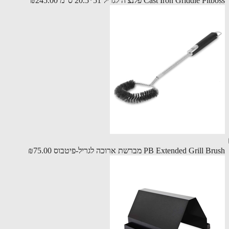
Cast Iron Griddle P פלנצ'ה לגריל 51*20.5 ס"מ
₪245.00
PB Extended Grill מברשת ארוכה לגריל-פיטבוס
₪75.00