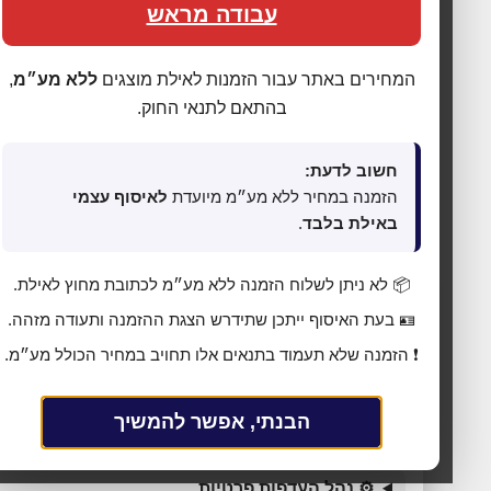
עבודה מראש
המחירים באתר עבור הזמנות לאילת מוצגים
ללא מע״מ
,
בהתאם לתנאי החוק.
חשוב לדעת:
הזמנה במחיר ללא מע״מ מיועדת
לאיסוף עצמי
באילת בלבד
.
📦 לא ניתן לשלוח הזמנה ללא מע״מ לכתובת מחוץ לאילת.
🍪 אנחנו משתמשים בעוגיות כדי לשפר את החוויה
🪪 בעת האיסוף ייתכן שתידרש הצגת ההזמנה ותעודה מזהה.
שלך
❗ הזמנה שלא תעמוד בתנאים אלו תחויב במחיר הכולל מע״מ.
האתר עושה שימוש בעוגיות (Cookies) לתפעול תקין, אנליטיקה,
התאמת תכנים ופרסום ממוקד. בלחיצה על
„מאשר הכול”
אתה
מסכים לכל הקטגוריות כמפורט ב
מדיניות הפרטיות
. באפשרותך
הבנתי, אפשר להמשיך
לשנות העדפות בכל עת דרך
„העדפות פרטיות”
בתחתית האתר.
⚙ נהל העדפות פרטיות