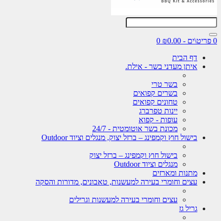
0
דף הבית
איתן מעדני בשר - אילת.
בשר טרי
בשרים קפואים
טחונים קפואים
יינות טפרברג
עופות - קפוא
מכונת בשר אוטומטית - 24/7
בישול חוץ וקמפינג – ברזל יצוק, מנגלים וציוד Outdoor
בישול חוץ וקמפינג – ברזל יצוק
מנגלים וציוד Outdoor
מתנות ומארזים
עצים וחומרי בעירה למעשנות, טאבונים, מדורות והסקה
עצים וחומרי בעירה למעשנות וגרילים
גריל גז