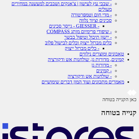
- שבבי עץ לעישון | צ'אנקים ושבבים למעשנה במחירים
מעולים
- מדי חום וטמפרטורה
סכינים וציוד נלווה
- GIESSER - גייסר סכינים
- שיפודי פרימיום מותג COMPASS
- יישון תיבול וטיפול בבשר
כלים מברזל ייצוק וכלים לבישול פלוב
- כלים מברזל ייצוק
טאבונים ומוצרים נילווים
קמינים, מדורות גן, שולחנות אש ודקורציה
- מדורות גן
- קמינים
- שולחנות אש ודקורציה
מאמרים מתכונים ועוד המון דברים שימושיים
 הקנייה בטוחה
ייה בטוחה