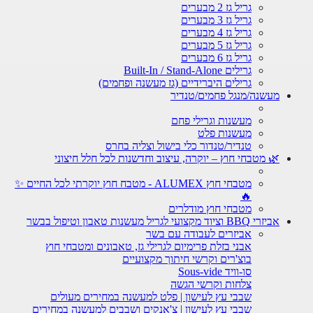
גריל גז 2 מבערים
גריל גז 3 מבערים
גריל גז 4 מבערים
גריל גז 5 מבערים
גריל גז 6 מבערים
גרילים Built-In / Stand-Alone
גרילים היברידיים (גז מעשנה ופחמים)
מעשנה/מנגל פחמים/טנדיר
מעשנות וגרילי פחם
מעשנות פלט
טנדיר/טנדור כלי בישול וצליה בחרס
🌿 מטבחי חוץ – יוקרה, עיצוב וחדשנות לכל חלל חיצוני
מטבחי חוץ ALUMEX - מטבח חוץ יוקרתי לכל החיים ✨
🔥
מטבחי חוץ מודלרים
אביזרי BBQ וציוד מקצועי לגריל מעשנות טאבון וטיפול בבשר
אביזרים לעבודה עם בשר
אבני בזלת פרימיום לגרילי גז, טאבונים ומטבחי חוץ
בוצ'רים וקרשי חיתוך מקצועיים
סו-וויד Sous-vide
צלחות וקרשי הגשה
שבבי עץ לעישון | פלט למעשנה במחירים מעולים
שבבי עץ לעישון | צ'אנקים ושבבים למעשנה במחירים