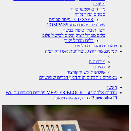
מעולים
מדי חום וטמפרטורה
סכינים וציוד נלווה
GIESSER - גייסר סכינים
שיפודי פרימיום מותג COMPASS
יישון תיבול וטיפול בבשר
כלים מברזל ייצוק וכלים לבישול פלוב
כלים מברזל ייצוק
טאבונים ומוצרים נילווים
קמינים, מדורות גן, שולחנות אש ודקורציה
מדורות גן
קמינים
שולחנות אש ודקורציה
מאמרים מתכונים ועוד המון דברים שימושיים
ראשי
מדחום אלחוטי MEATER BLOCK – 4 פרובים חכמים עם Wi-
Fi ו-Bluetooth לגריל, מעשנה וטאבון