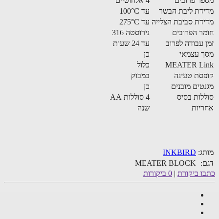
ר פרובים
4 אלחוטיים
דת ליבת הבשר
עד 100°C
דת סביבת הצלייה
עד 275°C
ר הפרובים
נירוסטה 316
 עבודה לפרוב
עד 24 שעות
 עצמאי
כן
MEATER Li
כלול
סת טעינה
במבוק
טים מובנים
כן
לות בסיס
4 סוללות AA
יות
שנה
ג:
INKBIRD
:
MEATER BLOCK
ו ביקורת
|
0 ביקורות