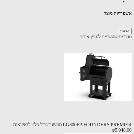
רויות מוצר
שך
רים שעשויים לעניין אותך
LG800FP-FOUNDERS PR מעשנת/גריל פלט לואיזיאנה
₪5,948