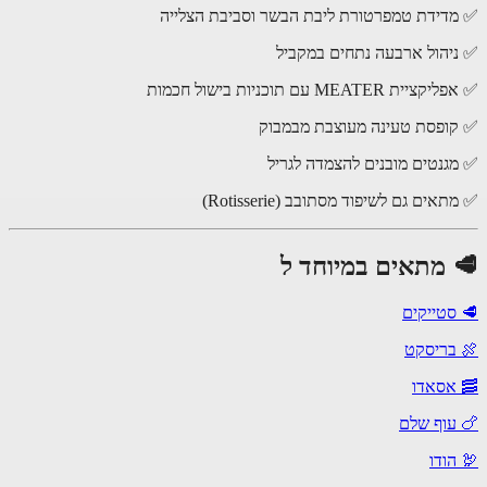
דידת טמפרטורת ליבת הבשר וסביבת הצלייה
יהול ארבעה נתחים במקביל
ת MEATER עם תוכניות בישול חכמות
ופסת טעינה מעוצבת מבמבוק
גנטים מובנים להצמדה לגריל
אים גם לשיפוד מסתובב (Rotisserie)
 מתאים במיוחד ל
סטייקים
בריסקט
אסאדו
עוף שלם
הודו