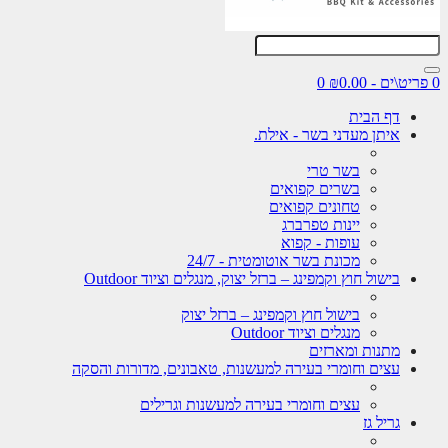
0
דף הבית
איתן מעדני בשר - אילת.
בשר טרי
בשרים קפואים
טחונים קפואים
יינות טפרברג
עופות - קפוא
מכונת בשר אוטומטית - 24/7
בישול חוץ וקמפינג – ברזל יצוק, מנגלים וציוד Outdoor
בישול חוץ וקמפינג – ברזל יצוק
מנגלים וציוד Outdoor
מתנות ומארזים
עצים וחומרי בעירה למעשנות, טאבונים, מדורות והסקה
עצים וחומרי בעירה למעשנות וגרילים
גריל גז