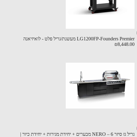
LG1200FP-Founders P מעשנת/גריל פלט - לואיזיאנה
₪8,448
גריל גז סיזר NERO – 6 מבערים + יחידת מגירות + יחידת כיור |