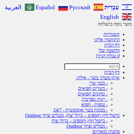
עִבְרִית
Русский
Español
العربية
English
ר נוסף בהצלחה
קטגוריות
התקשרו אלינו
דף הבית
החשבון שלי
0
עגלת קניות
דף הבית
איתן מעדני בשר - אילת.
- בשר טרי
- בשרים קפואים
- טחונים קפואים
- יינות טפרברג
- עופות - קפוא
- מכונת בשר אוטומטית - 24/7
בישול חוץ וקמפינג – ברזל יצוק, מנגלים וציוד Outdoor
- בישול חוץ וקמפינג – ברזל יצוק
- מנגלים וציוד Outdoor
מתנות ומארזים