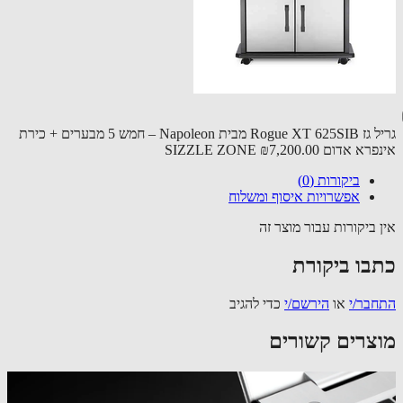
גריל גז Rogue XT 625SIB מבית Napoleon – חמש 5 מבערים + כירת
 אדום SIZZLE ZONE
₪7,200.00
ביקורות (0)
אפשרויות איסוף ומשלוח
 ביקורות עבור מוצר זה
בו ביקורת
בר/י
או
הירשם/י
כדי להגיב
צרים קשורים