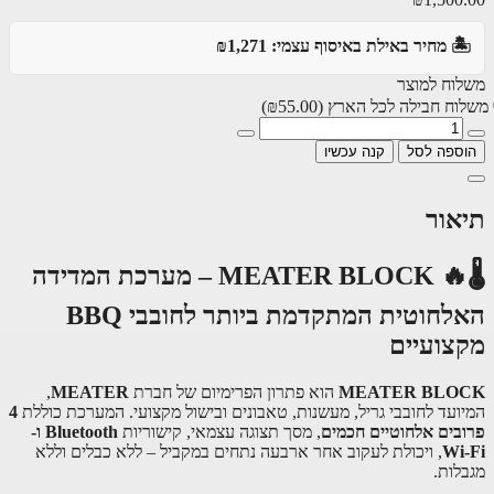
️ מחיר באילת באיסוף עצמי: ₪1,271
וח למוצר
וח חבילה לכל הארץ
(₪55.00)
ספה לסל
קנה עכשיו
אור
🌡🔥 MEATER BLOCK – מערכת המדידה
האלחוטית המתקדמת ביותר לחובבי BBQ
צועיים
MEATER BLO
הוא פתרון הפרימיום של חברת
MEATER
,
ועד לחובבי גריל, מעשנות, טאבונים ובישול מקצועי. המערכת כוללת
4
בים אלחוטיים חכמים
, מסך תצוגה עצמאי, קישוריות
Bluetooth ו-
Wi
, ויכולת לעקוב אחר ארבעה נתחים במקביל – ללא כבלים וללא
לות.