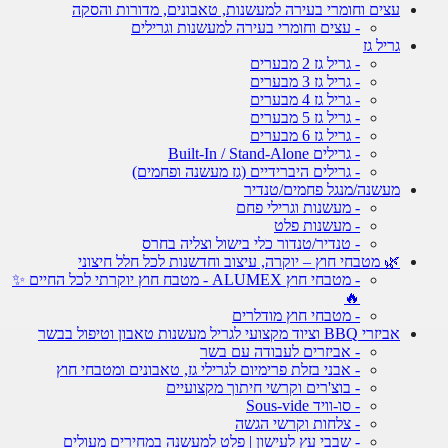
עצים וחומרי בעירה למעשנות, טאבונים, מדורות והסקה
- עצים וחומרי בעירה למעשנות וגרילים
גריל גז
- גריל גז 2 מבערים
- גריל גז 3 מבערים
- גריל גז 4 מבערים
- גריל גז 5 מבערים
- גריל גז 6 מבערים
- גרילים Built-In / Stand-Alone
- גרילים היברידיים (גז מעשנה ופחמים)
מעשנה/מנגל פחמים/טנדיר
- מעשנות וגרילי פחם
- מעשנות פלט
- טנדיר/טנדור כלי בישול וצליה בחרס
🌿 מטבחי חוץ – יוקרה, עיצוב וחדשנות לכל חלל חיצוני
- מטבחי חוץ ALUMEX - מטבח חוץ יוקרתי לכל החיים ✨
🔥
- מטבחי חוץ מודלרים
אביזרי BBQ וציוד מקצועי לגריל מעשנות טאבון וטיפול בבשר
- אביזרים לעבודה עם בשר
- אבני בזלת פרימיום לגרילי גז, טאבונים ומטבחי חוץ
- בוצ'רים וקרשי חיתוך מקצועיים
- סו-וויד Sous-vide
- צלחות וקרשי הגשה
- שבבי עץ לעישון | פלט למעשנה במחירים מעולים