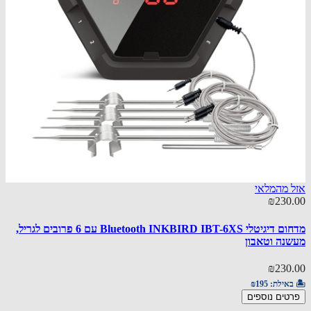
 מהמלאי
30.00
₪230
מדחום דיגיטלי Bluetooth INKBIRD IBT-6XS עם 6 פרובים לגריל,
מעשנה
נה וטאבון
30.00
₪230
🏝️ באי
באילת:
₪195
הוספ
טים נוספים