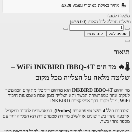
️ מחיר באילת באיסוף עצמי: ₪329
וח למוצר
וח חבילה לכל הארץ
(₪55.00)
ספה לסל
קנה עכשיו
אור
🌡🔥 מד חום WiFi INKBIRD IBBQ-4T –
יטה מלאה על הצלייה מכל מקום
החום
INKBIRD IBBQ-4T
הוא מדחום דיגיטלי מתקדם המאפשר
וב אחר טמפרטורת הבשר ותא הצלייה בזמן אמת באמצעות חיבור
W
, מכל מקום דרך אפליקציית INKBIRD.
חום כולל
4 רגשי טמפרטורה (Probes)
, המאפשרים למדוד במקביל
עה נתחי בשר שונים או לשלב מדידת טמפרטורת תא הצלייה יחד עם
ר נתחי בשר.
צעות האפליקציה ניתן להגדיר טמפרטורות יעד, לקבל התראות בזמן