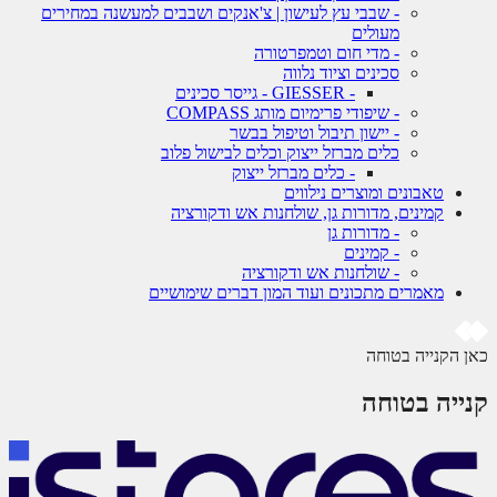
- שבבי עץ לעישון | צ'אנקים ושבבים למעשנה במחירים
מעולים
- מדי חום וטמפרטורה
סכינים וציוד נלווה
- GIESSER - גייסר סכינים
- שיפודי פרימיום מותג COMPASS
- יישון תיבול וטיפול בבשר
כלים מברזל ייצוק וכלים לבישול פלוב
- כלים מברזל ייצוק
טאבונים ומוצרים נילווים
קמינים, מדורות גן, שולחנות אש ודקורציה
- מדורות גן
- קמינים
- שולחנות אש ודקורציה
מאמרים מתכונים ועוד המון דברים שימושיים
 הקנייה בטוחה
ייה בטוחה