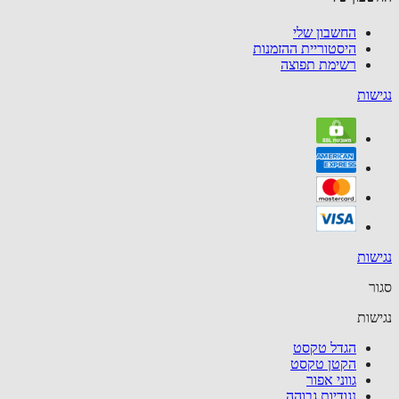
החשבון שלי
היסטוריית ההזמנות
רשימת תפוצה
שות
שות
ר
שות
הגדל טקסט
הקטן טקסט
גווני אפור
נגודיות גבוהה