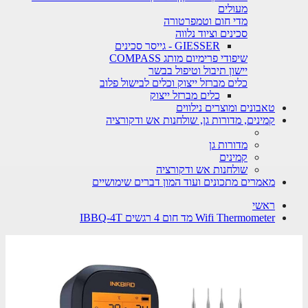
מעולים
מדי חום וטמפרטורה
סכינים וציוד נלווה
GIESSER - גייסר סכינים
שיפודי פרימיום מותג COMPASS
יישון תיבול וטיפול בבשר
כלים מברזל ייצוק וכלים לבישול פלוב
כלים מברזל ייצוק
טאבונים ומוצרים נילווים
קמינים, מדורות גן, שולחנות אש ודקורציה
מדורות גן
קמינים
שולחנות אש ודקורציה
מאמרים מתכונים ועוד המון דברים שימושיים
ראשי
Wifi Thermometer מד חום 4 רגשים IBBQ-4T