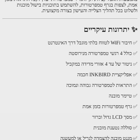
, לצפות בגרף טמפרטורות, להשתמש בתוכניות בישול מוכנות
לוט בכל תהליך הצלייה והעישון בצורה מקצועית.
יתרונות עיקריים
ווח בלתי מוגבל דרך האינטרנט
 טמפרטורה מנירוסטה
 של עד 4 אזורי מדידה במקביל
קציית INKBIRD חכמה
תראות לטמפרטורה גבוהה ונמוכה
יימר מובנה
רף טמפרטורות בזמן אמת
L גדול וברור
וללה נטענת מובנית
גנט מובנה להצמדה לגריל או למעשנה