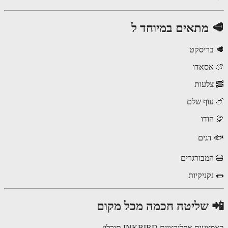
 מתאים במיוחד ל
בריסקט
אסאדו
צלעות
עוף שלם
הודו
דגים
המבורגרים
נקניקיות
 שליטה חכמה מכל מקום
ות אפליקציית INKBIRD תוכלו: