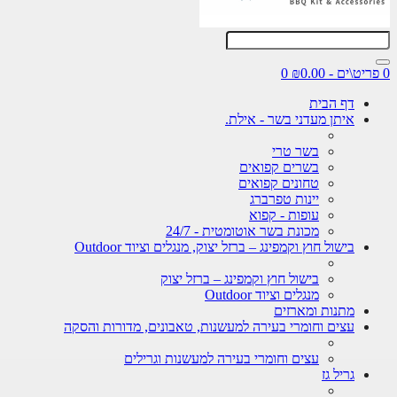
0
דף הבית
איתן מעדני בשר - אילת.
בשר טרי
בשרים קפואים
טחונים קפואים
יינות טפרברג
עופות - קפוא
מכונת בשר אוטומטית - 24/7
בישול חוץ וקמפינג – ברזל יצוק, מנגלים וציוד Outdoor
בישול חוץ וקמפינג – ברזל יצוק
מנגלים וציוד Outdoor
מתנות ומארזים
עצים וחומרי בעירה למעשנות, טאבונים, מדורות והסקה
עצים וחומרי בעירה למעשנות וגרילים
גריל גז