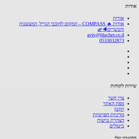
ות
אודות
אודות 🔥 COMPASS – המקום לחובבי הגריל, המעשנות
והבשרים🥩🌿
aviv@blucher.co.il
0533032873
ות לקוחות
צרו קשר
מפת האתר
תקנון
מדיניות הפרטיות
הצהרת נגישות
ביטולים
בון שלי