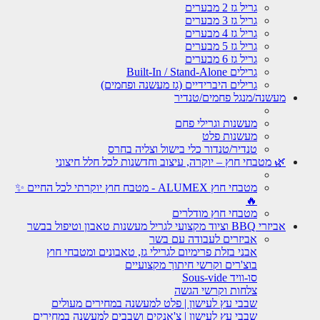
גריל גז 2 מבערים
גריל גז 3 מבערים
גריל גז 4 מבערים
גריל גז 5 מבערים
גריל גז 6 מבערים
גרילים Built-In / Stand-Alone
גרילים היברידיים (גז מעשנה ופחמים)
מעשנה/מנגל פחמים/טנדיר
מעשנות וגרילי פחם
מעשנות פלט
טנדיר/טנדור כלי בישול וצליה בחרס
🌿 מטבחי חוץ – יוקרה, עיצוב וחדשנות לכל חלל חיצוני
מטבחי חוץ ALUMEX - מטבח חוץ יוקרתי לכל החיים ✨
🔥
מטבחי חוץ מודלרים
אביזרי BBQ וציוד מקצועי לגריל מעשנות טאבון וטיפול בבשר
אביזרים לעבודה עם בשר
אבני בזלת פרימיום לגרילי גז, טאבונים ומטבחי חוץ
בוצ'רים וקרשי חיתוך מקצועיים
סו-וויד Sous-vide
צלחות וקרשי הגשה
שבבי עץ לעישון | פלט למעשנה במחירים מעולים
שבבי עץ לעישון | צ'אנקים ושבבים למעשנה במחירים