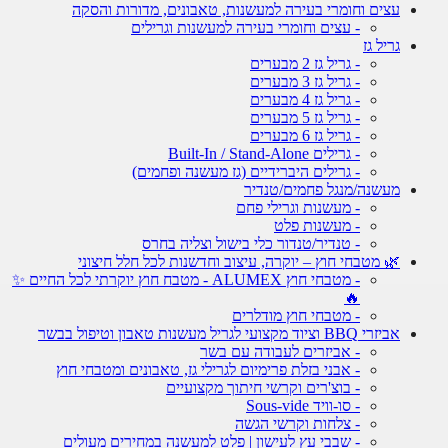
עצים וחומרי בעירה למעשנות, טאבונים, מדורות והסקה
- עצים וחומרי בעירה למעשנות וגרילים
גריל גז
- גריל גז 2 מבערים
- גריל גז 3 מבערים
- גריל גז 4 מבערים
- גריל גז 5 מבערים
- גריל גז 6 מבערים
- גרילים Built-In / Stand-Alone
- גרילים היברידיים (גז מעשנה ופחמים)
מעשנה/מנגל פחמים/טנדיר
- מעשנות וגרילי פחם
- מעשנות פלט
- טנדיר/טנדור כלי בישול וצליה בחרס
🌿 מטבחי חוץ – יוקרה, עיצוב וחדשנות לכל חלל חיצוני
- מטבחי חוץ ALUMEX - מטבח חוץ יוקרתי לכל החיים ✨
🔥
- מטבחי חוץ מודלרים
אביזרי BBQ וציוד מקצועי לגריל מעשנות טאבון וטיפול בבשר
- אביזרים לעבודה עם בשר
- אבני בזלת פרימיום לגרילי גז, טאבונים ומטבחי חוץ
- בוצ'רים וקרשי חיתוך מקצועיים
- סו-וויד Sous-vide
- צלחות וקרשי הגשה
- שבבי עץ לעישון | פלט למעשנה במחירים מעולים