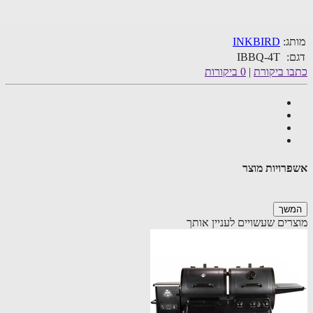
ג:
INKBIRD
:
IBBQ-4T
ו ביקורת
|
0 ביקורות
רויות מוצר
שך
רים שעשויים לעניין אותך