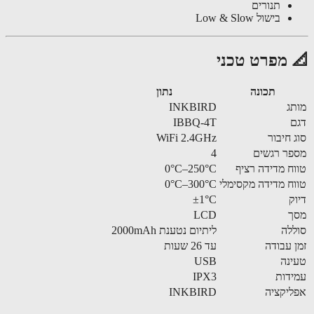
תנורים
בישול Low & Slow
 מפרט טכני
תכונה
נתון
ג
INKBIRD
IBBQ-4T
 חיבור
WiFi 2.4GHz
ר רגשים
4
ח מדידה רציף
0°C–250°C
ח מדידה מקסימלי
0°C–300°C
ק
±1°C
ך
LCD
לה
ליתיום נטענת 2000mAh
 עבודה
עד 26 שעות
נה
USB
דות
IPX3
יקציה
INKBIRD