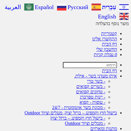
עִבְרִית
Русский
Español
العربية
English
ר נוסף בהצלחה
קטגוריות
התקשרו אלינו
דף הבית
החשבון שלי
0
עגלת קניות
דף הבית
איתן מעדני בשר - אילת.
- בשר טרי
- בשרים קפואים
- טחונים קפואים
- יינות טפרברג
- עופות - קפוא
- מכונת בשר אוטומטית - 24/7
בישול חוץ וקמפינג – ברזל יצוק, מנגלים וציוד Outdoor
- בישול חוץ וקמפינג – ברזל יצוק
- מנגלים וציוד Outdoor
מתנות ומארזים