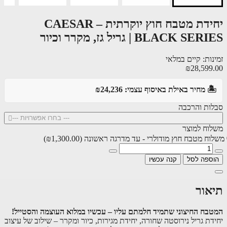
יחידת מטבח חוץ יוקרתית – CAESAR
BLACK SE | גריל גז, מקרר וכיור
ות: קיים במלאי
₪28,599
️ מחיר באילת באיסוף עצמי: ₪24,236
ות והרכבה
--- בחרו אפשרויות ---
וח למוצר
ח מטבח חוץ מודולרי - עד מדרגה ראשונה
(₪1,300.00)
ספה לסל
קנה עכשיו
אור
בח החיצוני שתמיד חלמתם עליו – עכשיו במלוא העוצמה והסטייל!
דת גריל נירוסטה שחורה, יחידת מגירות, כיור ומקרר – שילוב של עיצוב