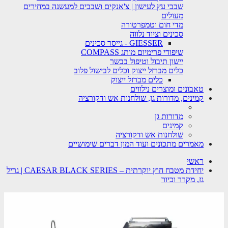
שבבי עץ לעישון | צ'אנקים ושבבים למעשנה במחירים
מעולים
מדי חום וטמפרטורה
סכינים וציוד נלווה
GIESSER - גייסר סכינים
שיפודי פרימיום מותג COMPASS
יישון תיבול וטיפול בבשר
כלים מברזל ייצוק וכלים לבישול פלוב
כלים מברזל ייצוק
טאבונים ומוצרים נילווים
קמינים, מדורות גן, שולחנות אש ודקורציה
מדורות גן
קמינים
שולחנות אש ודקורציה
מאמרים מתכונים ועוד המון דברים שימושיים
ראשי
יחידת מטבח חוץ יוקרתית – CAESAR BLACK SERIES | גריל
גז, מקרר וכיור