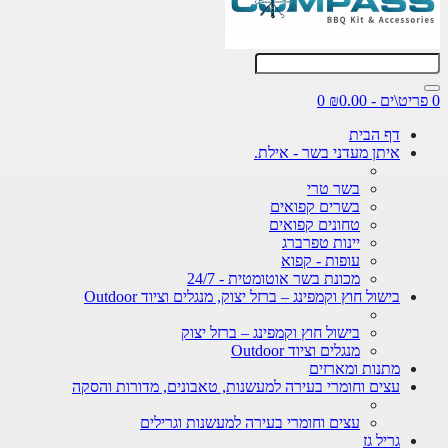
0
דף הבית
איתן מעדני בשר - אילת.
בשר טרי
בשרים קפואים
טחונים קפואים
יינות טפרברג
עופות - קפוא
מכונת בשר אוטומטית - 24/7
בישול חוץ וקמפינג – ברזל יצוק, מנגלים וציוד Outdoor
בישול חוץ וקמפינג – ברזל יצוק
מנגלים וציוד Outdoor
מתנות ומארזים
עצים וחומרי בעירה למעשנות, טאבונים, מדורות והסקה
עצים וחומרי בעירה למעשנות וגרילים
גריל גז