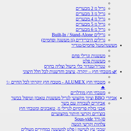
גריל גז 2 מבערים
גריל גז 3 מבערים
גריל גז 4 מבערים
גריל גז 5 מבערים
גריל גז 6 מבערים
גרילים Built-In / Stand-Alone
גרילים היברידיים (גז מעשנה ופחמים)
מעשנה/מנגל פחמים/טנדיר
מעשנות וגרילי פחם
מעשנות פלט
טנדיר/טנדור כלי בישול וצליה בחרס
🌿 מטבחי חוץ – יוקרה, עיצוב וחדשנות לכל חלל חיצוני
מטבחי חוץ ALUMEX - מטבח חוץ יוקרתי לכל החיים ✨
🔥
מטבחי חוץ מודלרים
אביזרי BBQ וציוד מקצועי לגריל מעשנות טאבון וטיפול בבשר
אביזרים לעבודה עם בשר
אבני בזלת פרימיום לגרילי גז, טאבונים ומטבחי חוץ
בוצ'רים וקרשי חיתוך מקצועיים
סו-וויד Sous-vide
צלחות וקרשי הגשה
שבבי עץ לעישון | פלט למעשנה במחירים מעולים