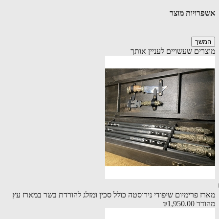
רויות מוצר
שך
רים שעשויים לעניין אותך
ז פרימיום שיפודי נירוסטה כולל סכין ומזלג להורדת בשר במארז עץ
דר
₪1,950.00