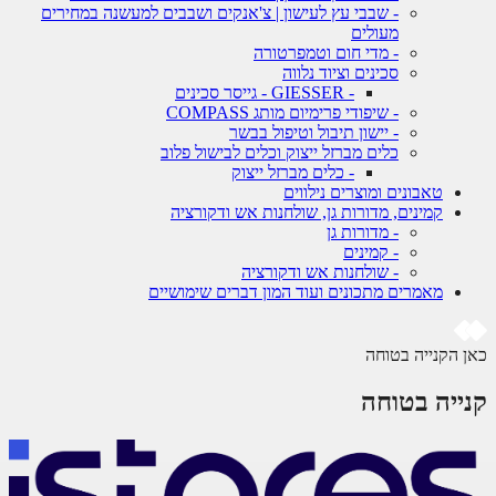
- שבבי עץ לעישון | צ'אנקים ושבבים למעשנה במחירים
מעולים
- מדי חום וטמפרטורה
סכינים וציוד נלווה
- GIESSER - גייסר סכינים
- שיפודי פרימיום מותג COMPASS
- יישון תיבול וטיפול בבשר
כלים מברזל ייצוק וכלים לבישול פלוב
- כלים מברזל ייצוק
טאבונים ומוצרים נילווים
קמינים, מדורות גן, שולחנות אש ודקורציה
- מדורות גן
- קמינים
- שולחנות אש ודקורציה
מאמרים מתכונים ועוד המון דברים שימושיים
 הקנייה בטוחה
ייה בטוחה