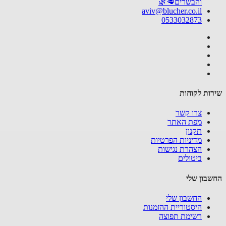
והבשרים🥩🌿
aviv@blucher.co.il
0533032873
ות לקוחות
צרו קשר
מפת האתר
תקנון
מדיניות הפרטיות
הצהרת נגישות
ביטולים
בון שלי
החשבון שלי
היסטוריית ההזמנות
רשימת תפוצה