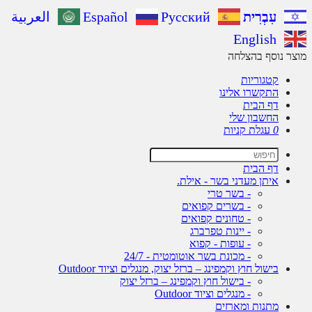
עִבְרִית
Русский
Español
العربية
English
ר נוסף בהצלחה
קטגוריות
התקשרו אלינו
דף הבית
החשבון שלי
0
עגלת קניות
דף הבית
איתן מעדני בשר - אילת.
- בשר טרי
- בשרים קפואים
- טחונים קפואים
- יינות טפרברג
- עופות - קפוא
- מכונת בשר אוטומטית - 24/7
בישול חוץ וקמפינג – ברזל יצוק, מנגלים וציוד Outdoor
- בישול חוץ וקמפינג – ברזל יצוק
- מנגלים וציוד Outdoor
מתנות ומארזים