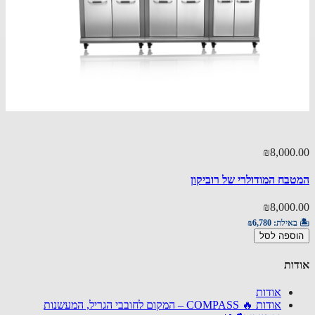
₪8,000
בח המודולרי של רוביקון
₪8,000
באילת:
₪6,780
ספה לסל
ות
אודות
אודות 🔥 COMPASS – המקום לחובבי הגריל, המעשנות