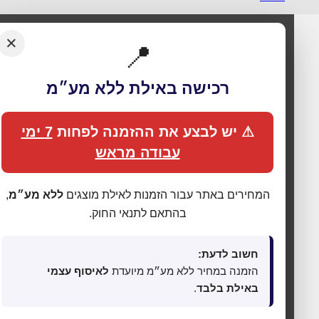
×
📍
רכישה באילת ללא מע״מ
⚠ יש לבצע את ההזמנה לפחות
7 ימי
עבודה מראש
המחירים באתר עבור הזמנות לאילת מוצגים
ללא מע״מ
,
🍪 אנחנו משתמשים בעוגיות כדי לשפר את החוויה
בהתאם לתנאי החוק.
שלך
האתר עושה שימוש בעוגיות (Cookies) לתפעול תקין, אנליטיקה,
התאמת תכנים ופרסום ממוקד. בלחיצה על
„מאשר הכול”
אתה
חשוב לדעת:
מסכים לכל הקטגוריות כמפורט ב
מדיניות הפרטיות
. באפשרותך
הזמנה במחיר ללא מע״מ מיועדת
לאיסוף עצמי
לשנות העדפות בכל עת דרך
„העדפות פרטיות”
בתחתית האתר.
באילת בלבד
.
⚙ נהל העדפות פרטיות