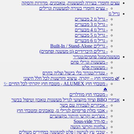
עצים וחומרי בעירה למעשנות, טאבונים, מדורות והסקה
- עצים וחומרי בעירה למעשנות וגרילים
גריל גז
- גריל גז 2 מבערים
- גריל גז 3 מבערים
- גריל גז 4 מבערים
- גריל גז 5 מבערים
- גריל גז 6 מבערים
- גרילים Built-In / Stand-Alone
- גרילים היברידיים (גז מעשנה ופחמים)
מעשנה/מנגל פחמים/טנדיר
- מעשנות וגרילי פחם
- מעשנות פלט
- טנדיר/טנדור כלי בישול וצליה בחרס
🌿 מטבחי חוץ – יוקרה, עיצוב וחדשנות לכל חלל חיצוני
- מטבחי חוץ ALUMEX - מטבח חוץ יוקרתי לכל החיים ✨
🔥
- מטבחי חוץ מודלרים
אביזרי BBQ וציוד מקצועי לגריל מעשנות טאבון וטיפול בבשר
- אביזרים לעבודה עם בשר
- אבני בזלת פרימיום לגרילי גז, טאבונים ומטבחי חוץ
- בוצ'רים וקרשי חיתוך מקצועיים
- סו-וויד Sous-vide
- צלחות וקרשי הגשה
- שבבי עץ לעישון | פלט למעשנה במחירים מעולים