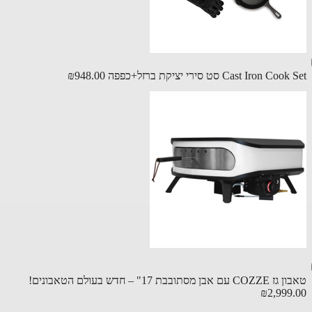
Cast Iron C סט סירי יציקת ברזל+כפפה
₪948.00
ן מסתובבת 17" – חדש בעולם הטאבונים!
₪2,999