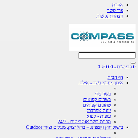
אודות
צרו קשר
הצהרת נגישות
0 פריט\ים - ₪0.00
0
דף הבית
איתן מעדני בשר - אילת.
בשר טרי
בשרים קפואים
טחונים קפואים
יינות טפרברג
עופות - קפוא
מכונת בשר אוטומטית - 24/7
בישול חוץ וקמפינג – ברזל יצוק, מנגלים וציוד Outdoor