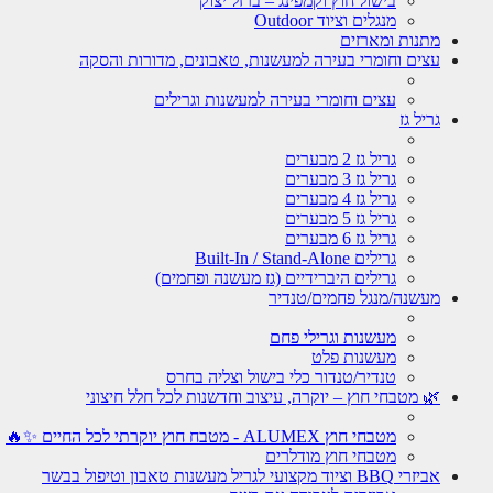
בישול חוץ וקמפינג – ברזל יצוק
מנגלים וציוד Outdoor
מתנות ומארזים
עצים וחומרי בעירה למעשנות, טאבונים, מדורות והסקה
עצים וחומרי בעירה למעשנות וגרילים
גריל גז
גריל גז 2 מבערים
גריל גז 3 מבערים
גריל גז 4 מבערים
גריל גז 5 מבערים
גריל גז 6 מבערים
גרילים Built-In / Stand-Alone
גרילים היברידיים (גז מעשנה ופחמים)
מעשנה/מנגל פחמים/טנדיר
מעשנות וגרילי פחם
מעשנות פלט
טנדיר/טנדור כלי בישול וצליה בחרס
🌿 מטבחי חוץ – יוקרה, עיצוב וחדשנות לכל חלל חיצוני
מטבחי חוץ ALUMEX - מטבח חוץ יוקרתי לכל החיים ✨🔥
מטבחי חוץ מודלרים
אביזרי BBQ וציוד מקצועי לגריל מעשנות טאבון וטיפול בבשר