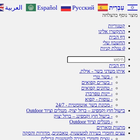
עִבְרִית
Русский
Español
العربية
מוצר נוסף בהצלחה
קטגוריות
התקשרו אלינו
דף הבית
החשבון שלי
0
עגלת קניות
דף הבית
איתן מעדני בשר - אילת.
- בשר טרי
- בשרים קפואים
- טחונים קפואים
- יינות טפרברג
- עופות - קפוא
- מכונת בשר אוטומטית - 24/7
בישול חוץ וקמפינג – ברזל יצוק, מנגלים וציוד Outdoor
- בישול חוץ וקמפינג – ברזל יצוק
- מנגלים וציוד Outdoor
מתנות ומארזים
עצים וחומרי בעירה למעשנות, טאבונים, מדורות והסקה
- עצים וחומרי בעירה למעשנות וגרילים