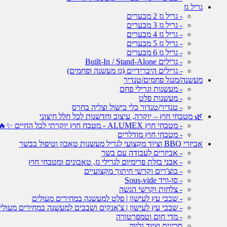
גריל גז
- גריל גז 2 מבערים
- גריל גז 3 מבערים
- גריל גז 4 מבערים
- גריל גז 5 מבערים
- גריל גז 6 מבערים
- גרילים Built-In / Stand-Alone
- גרילים היברידיים (גז מעשנה ופחמים)
מעשנה/מנגל פחמים/טנדיר
- מעשנות וגרילי פחם
- מעשנות פלט
- טנדיר/טנדור כלי בישול וצליה בחרס
🌿 מטבחי חוץ – יוקרה, עיצוב וחדשנות לכל חלל חיצוני
- מטבחי חוץ ALUMEX - מטבח חוץ יוקרתי לכל החיים ✨🔥
- מטבחי חוץ מודלרים
אביזרי BBQ וציוד מקצועי לגריל מעשנות טאבון וטיפול בבשר
- אביזרים לעבודה עם בשר
- אבני בזלת פרימיום לגרילי גז, טאבונים ומטבחי חוץ
- בוצ'רים וקרשי חיתוך מקצועיים
- סו-וויד Sous-vide
- צלחות וקרשי הגשה
- שבבי עץ לעישון | פלט למעשנה במחירים מעולים
- שבבי עץ לעישון | צ'אנקים ושבבים למעשנה במחירים מעולי
- מדי חום וטמפרטורה
סכינים וציוד נלווה