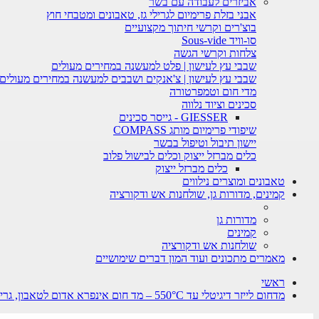
אביזרים לעבודה עם בשר
אבני בזלת פרימיום לגרילי גז, טאבונים ומטבחי חוץ
בוצ'רים וקרשי חיתוך מקצועיים
סו-וויד Sous-vide
צלחות וקרשי הגשה
שבבי עץ לעישון | פלט למעשנה במחירים מעולים
שבבי עץ לעישון | צ'אנקים ושבבים למעשנה במחירים מעולים
מדי חום וטמפרטורה
סכינים וציוד נלווה
GIESSER - גייסר סכינים
שיפודי פרימיום מותג COMPASS
יישון תיבול וטיפול בבשר
כלים מברזל ייצוק וכלים לבישול פלוב
כלים מברזל ייצוק
טאבונים ומוצרים נילווים
קמינים, מדורות גן, שולחנות אש ודקורציה
מדורות גן
קמינים
שולחנות אש ודקורציה
מאמרים מתכונים ועוד המון דברים שימושיים
ראשי
מדחום לייזר דיגיטלי עד 550°C – מד חום אינפרא אדום לטאבון, גריל ופלאנצ'ה