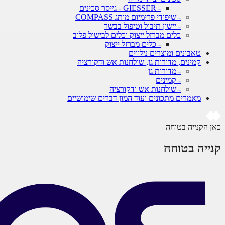
- GIESSER - גייסר סכינים
- שיפודי פרימיום מותג COMPASS
- יישון תיבול וטיפול בבשר
כלים מברזל ייצוק וכלים לבישול פלוב
- כלים מברזל ייצוק
טאבונים ומוצרים נילווים
קמינים, מדורות גן, שולחנות אש ודקורציה
- מדורות גן
- קמינים
- שולחנות אש ודקורציה
מאמרים מתכונים ועוד המון דברים שימושיים
כאן הקנייה בטוחה
קנייה בטוחה