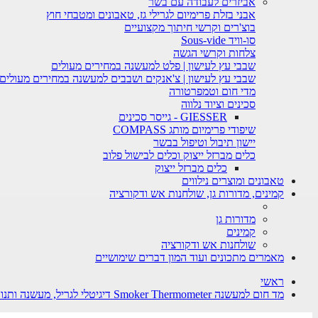
אביזרים לעבודה עם בשר
אבני בזלת פרימיום לגרילי גז, טאבונים ומטבחי חוץ
בוצ'רים וקרשי חיתוך מקצועיים
סו-וויד Sous-vide
צלחות וקרשי הגשה
שבבי עץ לעישון | פלט למעשנה במחירים מעולים
שבבי עץ לעישון | צ'אנקים ושבבים למעשנה במחירים מעולים
מדי חום וטמפרטורה
סכינים וציוד נלווה
GIESSER - גייסר סכינים
שיפודי פרימיום מותג COMPASS
יישון תיבול וטיפול בבשר
כלים מברזל ייצוק וכלים לבישול פלוב
כלים מברזל ייצוק
טאבונים ומוצרים נילווים
קמינים, מדורות גן, שולחנות אש ודקורציה
מדורות גן
קמינים
שולחנות אש ודקורציה
מאמרים מתכונים ועוד המון דברים שימושיים
ראשי
מד חום למעשנה Smoker Thermometer דיגיטלי לגריל, מעשנה ותנור