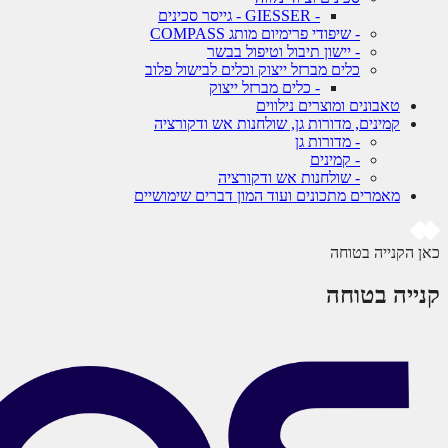
- GIESSER - גייסר סכינים
- שיפודי פרימיום מותג COMPASS
- יישון תיבול וטיפול בבשר
כלים מברזל ייצוק וכלים לבישול פלוב
- כלים מברזל ייצוק
טאבונים ומוצרים נילווים
קמינים, מדורות גן, שולחנות אש ודקורציה
- מדורות גן
- קמינים
- שולחנות אש ודקורציה
מאמרים מתכונים ועוד המון דברים שימושיים
כאן הקנייה בטוחה
קנייה בטוחה