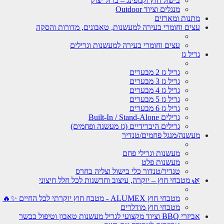
בישול חוץ וקמפינג – ברזל יצוק
מנגלים וציוד Outdoor
מתנות ומארזים
עצים וחומרי בעירה למעשנות, טאבונים, מדורות והסקה
עצים וחומרי בעירה למעשנות וגרילים
גריל גז
גריל גז 2 מבערים
גריל גז 3 מבערים
גריל גז 4 מבערים
גריל גז 5 מבערים
גריל גז 6 מבערים
גרילים Built-In / Stand-Alone
גרילים היברידיים (גז מעשנה ופחמים)
מעשנה/מנגל פחמים/טנדיר
מעשנות וגרילי פחם
מעשנות פלט
טנדיר/טנדור כלי בישול וצליה בחרס
🌿 מטבחי חוץ – יוקרה, עיצוב וחדשנות לכל חלל חיצוני
מטבחי חוץ ALUMEX - מטבח חוץ יוקרתי לכל החיים ✨🔥
מטבחי חוץ מודלרים
אביזרי BBQ וציוד מקצועי לגריל מעשנות טאבון וטיפול בבשר