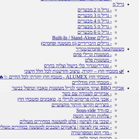
גריל גז
- גריל גז 2 מבערים
- גריל גז 3 מבערים
- גריל גז 4 מבערים
- גריל גז 5 מבערים
- גריל גז 6 מבערים
- גרילים Built-In / Stand-Alone
- גרילים היברידיים (גז מעשנה ופחמים)
מעשנה/מנגל פחמים/טנדיר
- מעשנות וגרילי פחם
- מעשנות פלט
- טנדיר/טנדור כלי בישול וצליה בחרס
🌿 מטבחי חוץ – יוקרה, עיצוב וחדשנות לכל חלל חיצוני
- מטבחי חוץ ALUMEX - מטבח חוץ יוקרתי לכל החיים ✨🔥
- מטבחי חוץ מודלרים
אביזרי BBQ וציוד מקצועי לגריל מעשנות טאבון וטיפול בבשר
- אביזרים לעבודה עם בשר
- אבני בזלת פרימיום לגרילי גז, טאבונים ומטבחי חוץ
- בוצ'רים וקרשי חיתוך מקצועיים
- סו-וויד Sous-vide
- צלחות וקרשי הגשה
- שבבי עץ לעישון | פלט למעשנה במחירים מעולים
- שבבי עץ לעישון | צ'אנקים ושבבים למעשנה במחירים מעולי
- מדי חום וטמפרטורה
סכינים וציוד נלווה