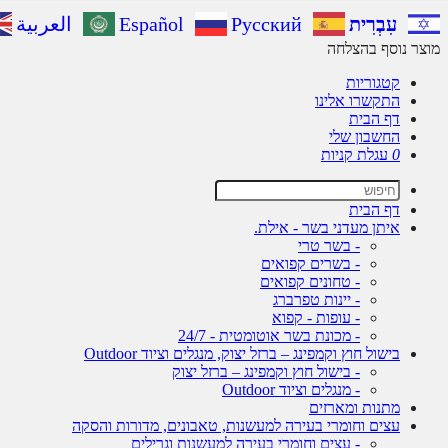
עִבְרִית
Русский
Español
العربية
מוצר נוסף בהצלחה
קטגוריות
התקשרו אלינו
דף הבית
החשבון שלי
0
עגלת קניות
דף הבית
איתן מעדני בשר - אילת.
- בשר טרי
- בשרים קפואים
- טחונים קפואים
- יינות טפרברג
- עופות - קפוא
- מכונת בשר אוטומטית - 24/7
בישול חוץ וקמפינג – ברזל יצוק, מנגלים וציוד Outdoor
- בישול חוץ וקמפינג – ברזל יצוק
- מנגלים וציוד Outdoor
מתנות ומארזים
עצים וחומרי בעירה למעשנות, טאבונים, מדורות והסקה
- עצים וחומרי בעירה למעשנות וגרילים