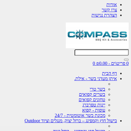
אודות
צרו קשר
הצהרת נגישות
0 פריט\ים - ₪0.00
0
דף הבית
איתן מעדני בשר - אילת.
בשר טרי
בשרים קפואים
טחונים קפואים
יינות טפרברג
עופות - קפוא
מכונת בשר אוטומטית - 24/7
בישול חוץ וקמפינג – ברזל יצוק, מנגלים וציוד Outdoor