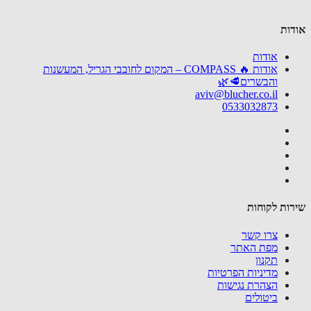
פרטים
ות
אודות
אודות 🔥 COMPASS – המקום לחובבי הגריל, המעשנות
והבשרים🥩🌿
aviv@blucher.co.il
0533032873
ות לקוחות
צרו קשר
מפת האתר
תקנון
מדיניות הפרטיות
הצהרת נגישות
ביטולים