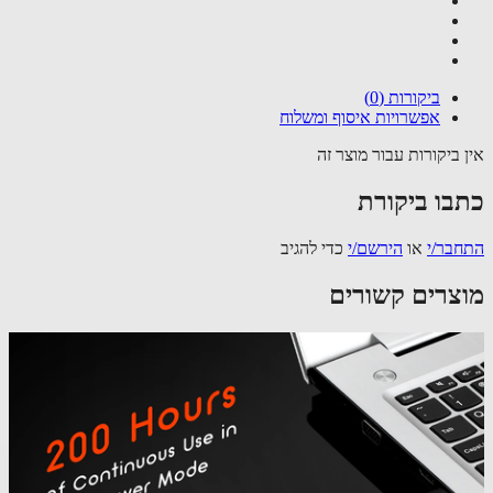
ביקורות (0)
אפשרויות איסוף ומשלוח
 ביקורות עבור מוצר זה
בו ביקורת
בר/י
או
הירשם/י
כדי להגיב
צרים קשורים