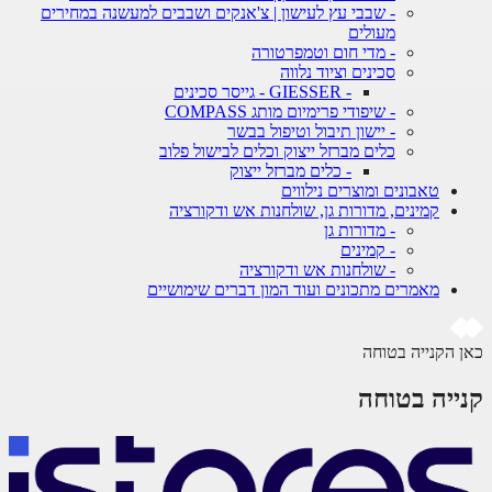
- שבבי עץ לעישון | צ'אנקים ושבבים למעשנה במחירים
מעולים
- מדי חום וטמפרטורה
סכינים וציוד נלווה
- GIESSER - גייסר סכינים
- שיפודי פרימיום מותג COMPASS
- יישון תיבול וטיפול בבשר
כלים מברזל ייצוק וכלים לבישול פלוב
- כלים מברזל ייצוק
טאבונים ומוצרים נילווים
קמינים, מדורות גן, שולחנות אש ודקורציה
- מדורות גן
- קמינים
- שולחנות אש ודקורציה
מאמרים מתכונים ועוד המון דברים שימושיים
 הקנייה בטוחה
ייה בטוחה