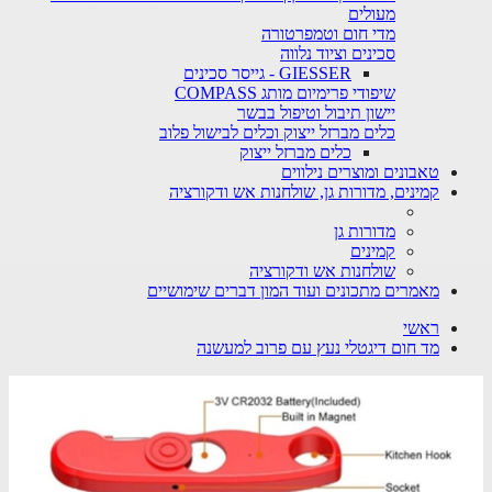
מעולים
מדי חום וטמפרטורה
סכינים וציוד נלווה
GIESSER - גייסר סכינים
שיפודי פרימיום מותג COMPASS
יישון תיבול וטיפול בבשר
כלים מברזל ייצוק וכלים לבישול פלוב
כלים מברזל ייצוק
טאבונים ומוצרים נילווים
קמינים, מדורות גן, שולחנות אש ודקורציה
מדורות גן
קמינים
שולחנות אש ודקורציה
מאמרים מתכונים ועוד המון דברים שימושיים
ראשי
מד חום דיגטלי נעץ עם פרוב למעשנה