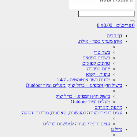
0
דף הבית
איתן מעדני בשר - אילת.
בשר טרי
בשרים קפואים
טחונים קפואים
יינות טפרברג
עופות - קפוא
מכונת בשר אוטומטית - 24/7
בישול חוץ וקמפינג – ברזל יצוק, מנגלים וציוד Outdoor
בישול חוץ וקמפינג – ברזל יצוק
מנגלים וציוד Outdoor
מתנות ומארזים
עצים וחומרי בעירה למעשנות, טאבונים, מדורות והסקה
עצים וחומרי בעירה למעשנות וגרילים
גריל גז