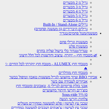
גריל גז 2 מבערים
גריל גז 3 מבערים
גריל גז 4 מבערים
גריל גז 5 מבערים
גריל גז 6 מבערים
גרילים Built-In / Stand-Alone
גרילים היברידיים (גז מעשנה ופחמים)
מעשנה/מנגל פחמים/טנדיר
מעשנות וגרילי פחם
מעשנות פלט
טנדיר/טנדור כלי בישול וצליה בחרס
🌿 מטבחי חוץ – יוקרה, עיצוב וחדשנות לכל חלל חיצוני
מטבחי חוץ ALUMEX - מטבח חוץ יוקרתי לכל החיים ✨
🔥
מטבחי חוץ מודלרים
אביזרי BBQ וציוד מקצועי לגריל מעשנות טאבון וטיפול בבשר
אביזרים לעבודה עם בשר
אבני בזלת פרימיום לגרילי גז, טאבונים ומטבחי חוץ
בוצ'רים וקרשי חיתוך מקצועיים
סו-וויד Sous-vide
צלחות וקרשי הגשה
שבבי עץ לעישון | פלט למעשנה במחירים מעולים
שבבי עץ לעישון | צ'אנקים ושבבים למעשנה במחירים