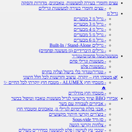
עצים וחומרי בעירה למעשנות, טאבונים, מדורות והסקה
- עצים וחומרי בעירה למעשנות וגרילים
גריל גז
- גריל גז 2 מבערים
- גריל גז 3 מבערים
- גריל גז 4 מבערים
- גריל גז 5 מבערים
- גריל גז 6 מבערים
- גרילים Built-In / Stand-Alone
- גרילים היברידיים (גז מעשנה ופחמים)
מעשנה/מנגל פחמים/טנדיר
- מעשנות וגרילי פחם
- מעשנות פלט
- טנדיר/טנדור כלי בישול וצליה בחרס
🌿 מטבחי חוץ – יוקרה, עיצוב וחדשנות לכל חלל חיצוני
- מטבחי חוץ ALUMEX - מטבח חוץ יוקרתי לכל החיים ✨
🔥
- מטבחי חוץ מודלרים
אביזרי BBQ וציוד מקצועי לגריל מעשנות טאבון וטיפול בבשר
- אביזרים לעבודה עם בשר
- אבני בזלת פרימיום לגרילי גז, טאבונים ומטבחי חוץ
- בוצ'רים וקרשי חיתוך מקצועיים
- סו-וויד Sous-vide
- צלחות וקרשי הגשה
- שבבי עץ לעישון | פלט למעשנה במחירים מעולים