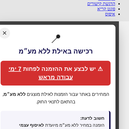
הדגשת קישורים
פונט קריא
איפוס
×
📍
רכישה באילת ללא מע״מ
🍪 אנחנו משתמשים בעוגיות כדי לשפר את החוויה
שלך
⚠ יש לבצע את ההזמנה לפחות
7 ימי
האתר עושה שימוש בעוגיות (Cookies) לתפעול תקין, אנליטיקה,
עבודה מראש
התאמת תכנים ופרסום ממוקד. בלחיצה על
„מאשר הכול”
אתה
מסכים לכל הקטגוריות כמפורט ב
מדיניות הפרטיות
. באפשרותך
לשנות העדפות בכל עת דרך
„העדפות פרטיות”
בתחתית האתר.
המחירים באתר עבור הזמנות לאילת מוצגים
ללא מע״מ
,
בהתאם לתנאי החוק.
⚙ נהל העדפות פרטיות
חשוב לדעת:
מאשר הכול
שמור העדפות
דחה לא חיוניות
הזמנה במחיר ללא מע״מ מיועדת
לאיסוף עצמי