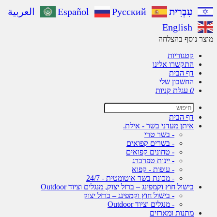
עִבְרִית
Русский
Español
العربية
English
ר נוסף בהצלחה
קטגוריות
התקשרו אלינו
דף הבית
החשבון שלי
0
עגלת קניות
דף הבית
איתן מעדני בשר - אילת.
- בשר טרי
- בשרים קפואים
- טחונים קפואים
- יינות טפרברג
- עופות - קפוא
- מכונת בשר אוטומטית - 24/7
בישול חוץ וקמפינג – ברזל יצוק, מנגלים וציוד Outdoor
- בישול חוץ וקמפינג – ברזל יצוק
- מנגלים וציוד Outdoor
מתנות ומארזים