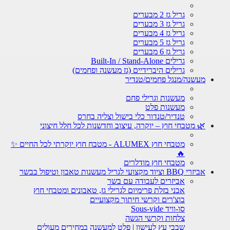
גריל גז 2 מבערים
גריל גז 3 מבערים
גריל גז 4 מבערים
גריל גז 5 מבערים
גריל גז 6 מבערים
גרילים Built-In / Stand-Alone
גרילים היברידיים (גז מעשנה ופחמים)
מעשנה/מנגל פחמים/טנדיר
מעשנות וגרילי פחם
מעשנות פלט
טנדיר/טנדור כלי בישול וצליה בחרס
🌿 מטבחי חוץ – יוקרה, עיצוב וחדשנות לכל חלל חיצוני
מטבחי חוץ ALUMEX - מטבח חוץ יוקרתי לכל החיים ✨
🔥
מטבחי חוץ מודלרים
אביזרי BBQ וציוד מקצועי לגריל מעשנות טאבון וטיפול בבשר
אביזרים לעבודה עם בשר
אבני בזלת פרימיום לגרילי גז, טאבונים ומטבחי חוץ
בוצ'רים וקרשי חיתוך מקצועיים
סו-וויד Sous-vide
צלחות וקרשי הגשה
שבבי עץ לעישון | פלט למעשנה במחירים מעולים