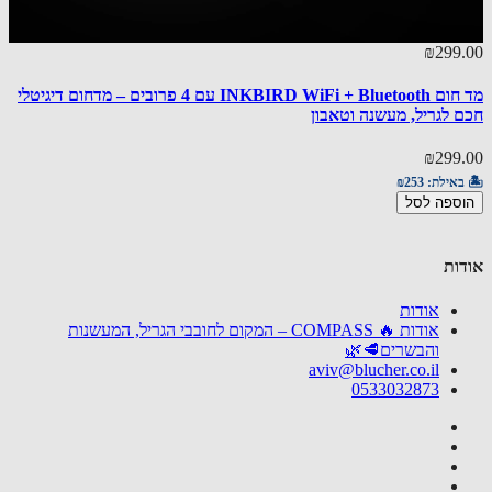
₪299
אזל מ
30.00
מד חום INKBIRD WiFi + Bluetooth עם 4 פרובים – מדחום דיגיטלי
 לגריל, מעשנה וטאבון
מעשנה
₪299
30.00
באילת:
₪253
ספה לסל
🏝️ באי
פרטים
ות
אודות
אודות 🔥 COMPASS – המקום לחובבי הגריל, המעשנות
והבשרים🥩🌿
aviv@blucher.co.il
0533032873