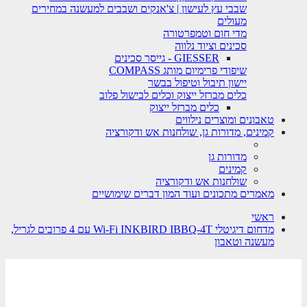
שבבי עץ לעישון | צ'אנקים ושבבים למעשנה במחירים
מעולים
מדי חום וטמפרטורה
סכינים וציוד נלווה
GIESSER - גייסר סכינים
שיפודי פרימיום מותג COMPASS
יישון תיבול וטיפול בבשר
כלים מברזל ייצוק וכלים לבישול פלוב
כלים מברזל ייצוק
טאבונים ומוצרים נילווים
קמינים, מדורות גן, שולחנות אש ודקורציה
מדורות גן
קמינים
שולחנות אש ודקורציה
מאמרים מתכונים ועוד המון דברים שימושיים
ראשי
מדחום דיגיטלי Wi-Fi INKBIRD IBBQ-4T עם 4 פרובים לגריל,
מעשנה וטאבון