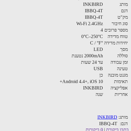
ג
INKBIRD
IBBQ-4T
"ט
IBBQ-4T
 חיבור
Wi-Fi 2.4GHz
ר פרובים
4
ח מדידה
0°C–250°C
דות מדידה
°C / °F
ך
LED
לה
2000mAh נטענת
 עבודה
עד 24 שעות
נה
USB
ט מובנה
כן
מות
Android 4.4+, iOS 10+
יקציה
INKBIRD
יות
שנה
ג:
INKBIRD
:
IBBQ-4T
ו ביקורת
|
0 ביקורות