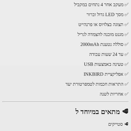
 אחר 4 נתחים במקביל
L גדול וברור
צוגה בצלזיוס או פרנהייט
גנט מובנה להצמדה לגריל
ללה נטענת 2000mAh
עות עבודה
עינה באמצעות USB
יקציית INKBIRD
תראות חכמות לטמפרטורת יעד
חריות לשנה
 מתאים במיוחד ל
סטייקים