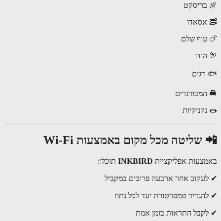
בריסקט
אסאדו
עוף שלם
הודו
דגים
המבורגרים
נקניקיות
שליטה מכל מקום באמצעות Wi-Fi
צעות אפליקציית
INKBIRD
תוכלו:
עקוב אחר ארבעה פרובים במקביל
הגדיר טמפרטורת יעד לכל נתח
קבל התראות בזמן אמת