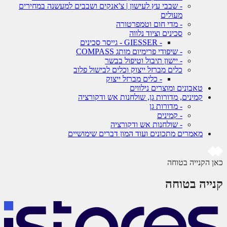
- שבבי עץ לעישון | צ'אנקים ושבבים למעשנה במחירים
מעולים
- מדי חום וטמפרטורה
סכינים וציוד נלווה
- GIESSER - גייסר סכינים
- שיפודי פרימיום מותג COMPASS
- יישון תיבול וטיפול בבשר
כלים מברזל ייצוק וכלים לבישול פלוב
- כלים מברזל ייצוק
טאבונים ומוצרים נילווים
קמינים, מדורות גן, שולחנות אש ודקורציה
- מדורות גן
- קמינים
- שולחנות אש ודקורציה
מאמרים מתכונים ועוד המון דברים שימושיים
 הקנייה בטוחה
ייה בטוחה