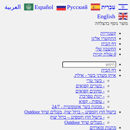
עִבְרִית
Русский
Español
العربية
English
ר נוסף בהצלחה
קטגוריות
התקשרו אלינו
דף הבית
החשבון שלי
0
עגלת קניות
דף הבית
איתן מעדני בשר - אילת.
- בשר טרי
- בשרים קפואים
- טחונים קפואים
- יינות טפרברג
- עופות - קפוא
- מכונת בשר אוטומטית - 24/7
בישול חוץ וקמפינג – ברזל יצוק, מנגלים וציוד Outdoor
- בישול חוץ וקמפינג – ברזל יצוק
- מנגלים וציוד Outdoor
מתנות ומארזים