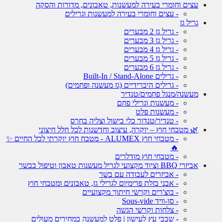
עצים וחומרי בעירה למעשנות, טאבונים, מדורות והסקה
- עצים וחומרי בעירה למעשנות וגרילים
גריל גז
- גריל גז 2 מבערים
- גריל גז 3 מבערים
- גריל גז 4 מבערים
- גריל גז 5 מבערים
- גריל גז 6 מבערים
- גרילים Built-In / Stand-Alone
- גרילים היברידיים (גז מעשנה ופחמים)
מעשנה/מנגל פחמים/טנדיר
- מעשנות וגרילי פחם
- מעשנות פלט
- טנדיר/טנדור כלי בישול וצליה בחרס
🌿 מטבחי חוץ – יוקרה, עיצוב וחדשנות לכל חלל חיצוני
- מטבחי חוץ ALUMEX - מטבח חוץ יוקרתי לכל החיים ✨
🔥
- מטבחי חוץ מודלרים
אביזרי BBQ וציוד מקצועי לגריל מעשנות טאבון וטיפול בבשר
- אביזרים לעבודה עם בשר
- אבני בזלת פרימיום לגרילי גז, טאבונים ומטבחי חוץ
- בוצ'רים וקרשי חיתוך מקצועיים
- סו-וויד Sous-vide
- צלחות וקרשי הגשה
- שבבי עץ לעישון | פלט למעשנה במחירים מעולים