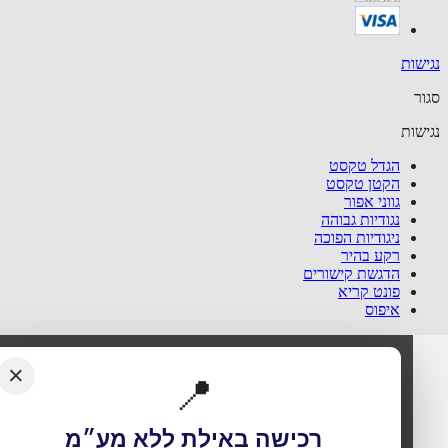
שות
ר
שות
הגדל טקסט
הקטן טקסט
גווני אפור
נגודיות גבוהה
ניגודיות הפוכה
רקע בהיר
הדגשת קישורים
פונט קריא
איפוס
×
📍
רכישה באילת ללא מע״מ