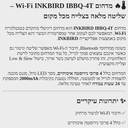
🌡🔥 מדחום Wi-Fi INKBIRD IBBQ-4T –
יטה מלאה בצלייה מכל מקום
ום
INKBIRD IBBQ-4T
הוא מדחום דיגיטלי מתקדם בטכנולוגיית
Wi
, המאפשר לכם לעקוב אחר טמפרטורת הבשר ותא הצלייה מכל
ם באמצעות אפליקציית
INKBIRD
.
בשונה ממדחומי Bluetooth, חיבור ה-Wi-Fi מאפשר שליטה וניטור גם
ר אינכם נמצאים סמוך לגריל, כל עוד המדחום מחובר לרשת
האלחוטית. זהו פתרון מושלם לעישון בשר ארוך, בישול Low & Slow
ייה מקצועית.
חום כולל
4 פרובי נירוסטה איכותיים
, מסך LED גדול, מגנט מובנה
מדה לגריל או למעשנה, וסוללה נטענת בקיבולת
2000mAh
המספקת
24 שעות עבודה
לאחר טעינה מלאה.
יתרונות עיקריים
Wi-F לניטור מרחוק
י נירוסטה איכותיים