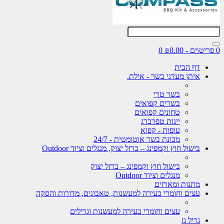
0
דף הבית
איתן מעדני בשר - אילת.
בשר טרי
בשרים קפואים
טחונים קפואים
יינות טפרברג
עופות - קפוא
מכונת בשר אוטומטית - 24/7
בישול חוץ וקמפינג – ברזל יצוק, מנגלים וציוד Outdoor
בישול חוץ וקמפינג – ברזל יצוק
מנגלים וציוד Outdoor
מתנות ומארזים
עצים וחומרי בעירה למעשנות, טאבונים, מדורות והסקה
עצים וחומרי בעירה למעשנות וגרילים
גריל גז