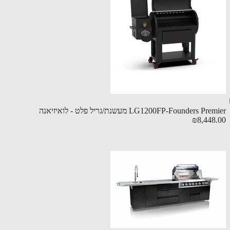
LG1200FP-Founders P מעשנת/גריל פלט - לואיזיאנה
₪8,448