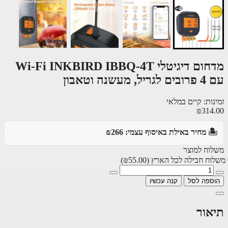
מדחום דיגיטלי Wi-Fi INKBIRD IBBQ-4T
, מעשנה וטאבון
ות: קיים במלאי
₪314
️ מחיר באילת באיסוף עצמי: ₪266
וח למוצר
וח חבילה לכל הארץ
(₪55.00)
ספה לסל
קנה עכשיו
אור