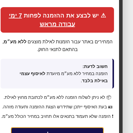
⚠ יש לבצע את ההזמנה לפחות
7 ימי
עבודה מראש
המחירים באתר עבור הזמנות לאילת מוצגים
ללא מע״מ
,
בהתאם לתנאי החוק.
חשוב לדעת:
🍪 אנחנו משתמשים בעוגיות כדי לשפר את החוויה
הזמנה במחיר ללא מע״מ מיועדת
לאיסוף עצמי
שלך
באילת בלבד
.
האתר עושה שימוש בעוגיות (Cookies) לתפעול תקין, אנליטיקה,
התאמת תכנים ופרסום ממוקד. בלחיצה על
„מאשר הכול”
אתה
📦 לא ניתן לשלוח הזמנה ללא מע״מ לכתובת מחוץ לאילת.
מסכים לכל הקטגוריות כמפורט ב
מדיניות הפרטיות
. באפשרותך
🪪 בעת האיסוף ייתכן שתידרש הצגת ההזמנה ותעודה מזהה.
לשנות העדפות בכל עת דרך
„העדפות פרטיות”
בתחתית האתר.
❗ הזמנה שלא תעמוד בתנאים אלו תחויב במחיר הכולל מע״מ.
⚙ נהל העדפות פרטיות