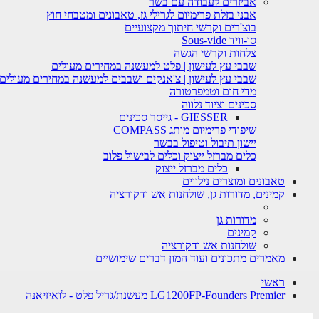
אביזרים לעבודה עם בשר
אבני בזלת פרימיום לגרילי גז, טאבונים ומטבחי חוץ
בוצ'רים וקרשי חיתוך מקצועיים
סו-וויד Sous-vide
צלחות וקרשי הגשה
שבבי עץ לעישון | פלט למעשנה במחירים מעולים
שבבי עץ לעישון | צ'אנקים ושבבים למעשנה במחירים מעולים
מדי חום וטמפרטורה
סכינים וציוד נלווה
GIESSER - גייסר סכינים
שיפודי פרימיום מותג COMPASS
יישון תיבול וטיפול בבשר
כלים מברזל ייצוק וכלים לבישול פלוב
כלים מברזל ייצוק
טאבונים ומוצרים נילווים
קמינים, מדורות גן, שולחנות אש ודקורציה
מדורות גן
קמינים
שולחנות אש ודקורציה
מאמרים מתכונים ועוד המון דברים שימושיים
ראשי
LG1200FP-Founders Premier מעשנת/גריל פלט - לואיזיאנה