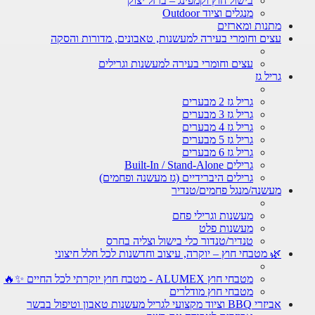
בישול חוץ וקמפינג – ברזל יצוק
מנגלים וציוד Outdoor
מתנות ומארזים
עצים וחומרי בעירה למעשנות, טאבונים, מדורות והסקה
עצים וחומרי בעירה למעשנות וגרילים
גריל גז
גריל גז 2 מבערים
גריל גז 3 מבערים
גריל גז 4 מבערים
גריל גז 5 מבערים
גריל גז 6 מבערים
גרילים Built-In / Stand-Alone
גרילים היברידיים (גז מעשנה ופחמים)
מעשנה/מנגל פחמים/טנדיר
מעשנות וגרילי פחם
מעשנות פלט
טנדיר/טנדור כלי בישול וצליה בחרס
🌿 מטבחי חוץ – יוקרה, עיצוב וחדשנות לכל חלל חיצוני
מטבחי חוץ ALUMEX - מטבח חוץ יוקרתי לכל החיים ✨🔥
מטבחי חוץ מודלרים
אביזרי BBQ וציוד מקצועי לגריל מעשנות טאבון וטיפול בבשר