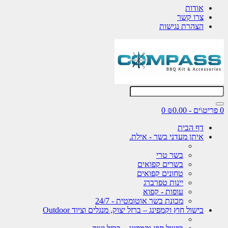
אודות
צרו קשר
הצהרת נגישות
0 פריט\ים - ₪0.00
0
דף הבית
איתן מעדני בשר - אילת.
בשר טרי
בשרים קפואים
טחונים קפואים
יינות טפרברג
עופות - קפוא
מכונת בשר אוטומטית - 24/7
בישול חוץ וקמפינג – ברזל יצוק, מנגלים וציוד Outdoor