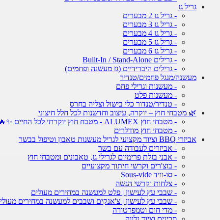
גריל גז
- גריל גז 2 מבערים
- גריל גז 3 מבערים
- גריל גז 4 מבערים
- גריל גז 5 מבערים
- גריל גז 6 מבערים
- גרילים Built-In / Stand-Alone
- גרילים היברידיים (גז מעשנה ופחמים)
מעשנה/מנגל פחמים/טנדיר
- מעשנות וגרילי פחם
- מעשנות פלט
- טנדיר/טנדור כלי בישול וצליה בחרס
🌿 מטבחי חוץ – יוקרה, עיצוב וחדשנות לכל חלל חיצוני
- מטבחי חוץ ALUMEX - מטבח חוץ יוקרתי לכל החיים ✨🔥
- מטבחי חוץ מודלרים
אביזרי BBQ וציוד מקצועי לגריל מעשנות טאבון וטיפול בבשר
- אביזרים לעבודה עם בשר
- אבני בזלת פרימיום לגרילי גז, טאבונים ומטבחי חוץ
- בוצ'רים וקרשי חיתוך מקצועיים
- סו-וויד Sous-vide
- צלחות וקרשי הגשה
- שבבי עץ לעישון | פלט למעשנה במחירים מעולים
- שבבי עץ לעישון | צ'אנקים ושבבים למעשנה במחירים מעולי
- מדי חום וטמפרטורה
סכינים וציוד נלווה