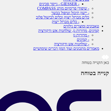
- GIESSER - גייסר סכינים
- שיפודי פרימיום מותג COMPASS
- יישון תיבול וטיפול בבשר
כלים מברזל ייצוק וכלים לבישול פלוב
- כלים מברזל ייצוק
טאבונים ומוצרים נילווים
קמינים, מדורות גן, שולחנות אש ודקורציה
- מדורות גן
- קמינים
- שולחנות אש ודקורציה
מאמרים מתכונים ועוד המון דברים שימושיים
כאן הקנייה בטוחה
קנייה בטוחה