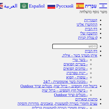
עִבְרִית
Русский
Español
العربية
מוצר נוסף בהצלחה
קטגוריות
התקשרו אלינו
דף הבית
החשבון שלי
0
עגלת קניות
דף הבית
איתן מעדני בשר - אילת.
- בשר טרי
- בשרים קפואים
- טחונים קפואים
- יינות טפרברג
- עופות - קפוא
- מכונת בשר אוטומטית - 24/7
בישול חוץ וקמפינג – ברזל יצוק, מנגלים וציוד Outdoor
- בישול חוץ וקמפינג – ברזל יצוק
- מנגלים וציוד Outdoor
מתנות ומארזים
עצים וחומרי בעירה למעשנות, טאבונים, מדורות והסקה
- עצים וחומרי בעירה למעשנות וגרילים