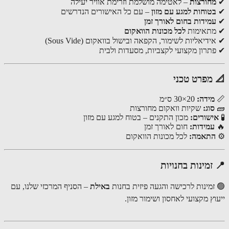
חורצות
– לאטימה מושלמת וזרימת אוויר יעילה
טוחות למגע עם מזון
– עם כל האישורים הנדרשים
מידות בחום לאורך זמן
תאימות
לכל מכונות הוואקום
דיאליות לשימור, הקפאה ובישול בוואקום (Sous Vide)
תרון מקצועי לקצביות, מסעדות ולבית
מפרט טכני
מידה:
20×30 ס״מ
סוג:
שקיות וואקום מחורצות
ישורים:
מכון התקנים – בטוח למגע עם מזון
עמידות:
חום לאורך זמן
תאמה:
לכל מכונות הוואקום
זמינות בחנויות
זמינות לרכישה והגעה פיזית בחנות
באילת
– הסניף המרכזי שלנו, עם
ץ מקצועי לאחסון ושימור מזון.