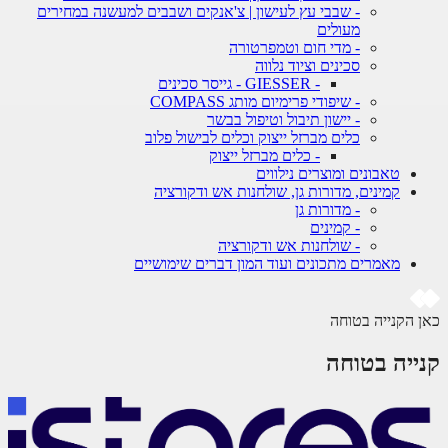
- שבבי עץ לעישון | צ'אנקים ושבבים למעשנה במחירים
מעולים
- מדי חום וטמפרטורה
סכינים וציוד נלווה
- GIESSER - גייסר סכינים
- שיפודי פרימיום מותג COMPASS
- יישון תיבול וטיפול בבשר
כלים מברזל ייצוק וכלים לבישול פלוב
- כלים מברזל ייצוק
טאבונים ומוצרים נילווים
קמינים, מדורות גן, שולחנות אש ודקורציה
- מדורות גן
- קמינים
- שולחנות אש ודקורציה
מאמרים מתכונים ועוד המון דברים שימושיים
 הקנייה בטוחה
ייה בטוחה