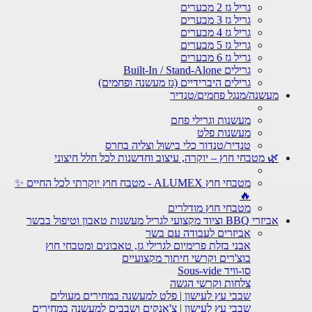
גריל גז 2 מבערים
גריל גז 3 מבערים
גריל גז 4 מבערים
גריל גז 5 מבערים
גריל גז 6 מבערים
גרילים Built-In / Stand-Alone
גרילים היברידיים (גז מעשנה ופחמים)
מעשנה/מנגל פחמים/טנדיר
מעשנות וגרילי פחם
מעשנות פלט
טנדיר/טנדור כלי בישול וצליה בחרס
🌿 מטבחי חוץ – יוקרה, עיצוב וחדשנות לכל חלל חיצוני
מטבחי חוץ ALUMEX - מטבח חוץ יוקרתי לכל החיים ✨
🔥
מטבחי חוץ מודלרים
אביזרי BBQ וציוד מקצועי לגריל מעשנות טאבון וטיפול בבשר
אביזרים לעבודה עם בשר
אבני בזלת פרימיום לגרילי גז, טאבונים ומטבחי חוץ
בוצ'רים וקרשי חיתוך מקצועיים
סו-וויד Sous-vide
צלחות וקרשי הגשה
שבבי עץ לעישון | פלט למעשנה במחירים מעולים
שבבי עץ לעישון | צ'אנקים ושבבים למעשנה במחירים