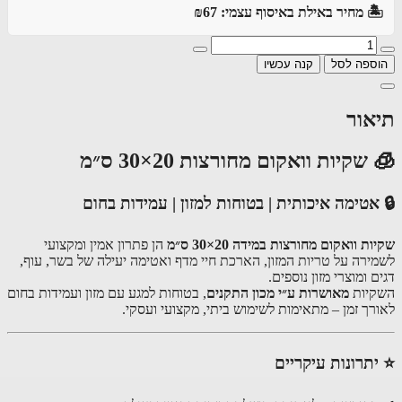
️ מחיר באילת באיסוף עצמי: ₪67
ספה לסל
קנה עכשיו
אור
שקיות וואקום מחורצות 20×30 ס״מ
אטימה איכותית | בטוחות למזון | עמידות בחום
ת וואקום מחורצות במידה 20×30 ס״מ
הן פתרון אמין ומקצועי
ירה על טריות המזון, הארכת חיי מדף ואטימה יעילה של בשר, עוף,
 ומוצרי מזון נוספים.
יות
מאושרות ע״י מכון התקנים
, בטוחות למגע עם מזון ועמידות בחום
רך זמן – מתאימות לשימוש ביתי, מקצועי ועסקי.
תרונות עיקריים