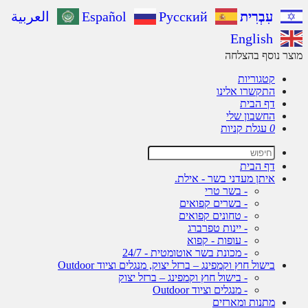
עִבְרִית
Русский
Español
العربية
English
ר נוסף בהצלחה
קטגוריות
התקשרו אלינו
דף הבית
החשבון שלי
0
עגלת קניות
דף הבית
איתן מעדני בשר - אילת.
- בשר טרי
- בשרים קפואים
- טחונים קפואים
- יינות טפרברג
- עופות - קפוא
- מכונת בשר אוטומטית - 24/7
בישול חוץ וקמפינג – ברזל יצוק, מנגלים וציוד Outdoor
- בישול חוץ וקמפינג – ברזל יצוק
- מנגלים וציוד Outdoor
מתנות ומארזים