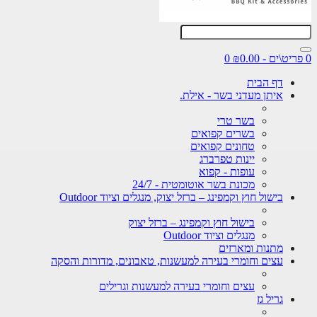
0
דף הבית
איתן מעדני בשר - אילת.
בשר טרי
בשרים קפואים
טחונים קפואים
יינות טפרברג
עופות - קפוא
מכונת בשר אוטומטית - 24/7
בישול חוץ וקמפינג – ברזל יצוק, מנגלים וציוד Outdoor
בישול חוץ וקמפינג – ברזל יצוק
מנגלים וציוד Outdoor
מתנות ומארזים
עצים וחומרי בעירה למעשנות, טאבונים, מדורות והסקה
עצים וחומרי בעירה למעשנות וגרילים
גריל גז