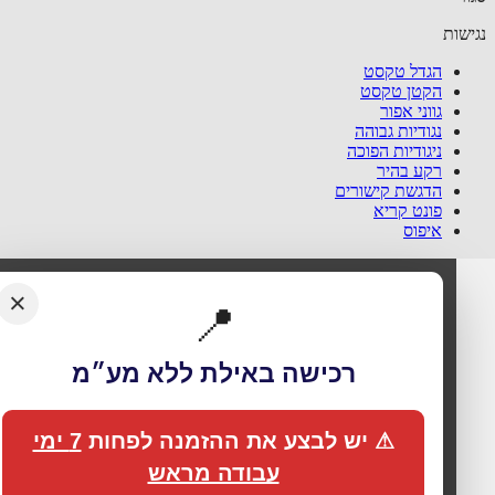
שות
הגדל טקסט
הקטן טקסט
גווני אפור
נגודיות גבוהה
ניגודיות הפוכה
רקע בהיר
הדגשת קישורים
פונט קריא
איפוס
×
📍
רכישה באילת ללא מע״מ
🍪 אנחנו משתמשים בעוגיות כדי לשפר את החוויה
שלך
⚠ יש לבצע את ההזמנה לפחות
7 ימי
האתר עושה שימוש בעוגיות (Cookies) לתפעול תקין, אנליטיקה,
עבודה מראש
התאמת תכנים ופרסום ממוקד. בלחיצה על
„מאשר הכול”
אתה