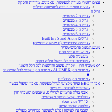
עצים וחומרי בעירה למעשנות, טאבונים, מדורות והסקה
- עצים וחומרי בעירה למעשנות וגרילים
גריל גז
- גריל גז 2 מבערים
- גריל גז 3 מבערים
- גריל גז 4 מבערים
- גריל גז 5 מבערים
- גריל גז 6 מבערים
- גרילים Built-In / Stand-Alone
- גרילים היברידיים (גז מעשנה ופחמים)
מעשנה/מנגל פחמים/טנדיר
- מעשנות וגרילי פחם
- מעשנות פלט
- טנדיר/טנדור כלי בישול וצליה בחרס
🌿 מטבחי חוץ – יוקרה, עיצוב וחדשנות לכל חלל חיצוני
- מטבחי חוץ ALUMEX - מטבח חוץ יוקרתי לכל החיים ✨
🔥
- מטבחי חוץ מודלרים
אביזרי BBQ וציוד מקצועי לגריל מעשנות טאבון וטיפול בבשר
- אביזרים לעבודה עם בשר
- אבני בזלת פרימיום לגרילי גז, טאבונים ומטבחי חוץ
- בוצ'רים וקרשי חיתוך מקצועיים
- סו-וויד Sous-vide
- צלחות וקרשי הגשה
- שבבי עץ לעישון | פלט למעשנה במחירים מעולים