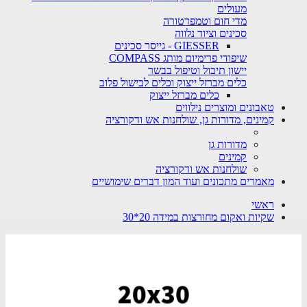
מעולים
מדי חום וטמפרטורה
סכינים וציוד נלווה
GIESSER - גייסר סכינים
שיפודי פרימיום מותג COMPASS
יישון תיבול וטיפול בבשר
כלים מברזל ייצוק וכלים לבישול פלוב
כלים מברזל ייצוק
טאבונים ומוצרים נילווים
קמינים, מדורות גן, שולחנות אש ודקורציה
מדורות גן
קמינים
שולחנות אש ודקורציה
מאמרים מתכונים ועוד המון דברים שימושיים
ראשי
שקיות ואקום מחורצות במידה 20*30