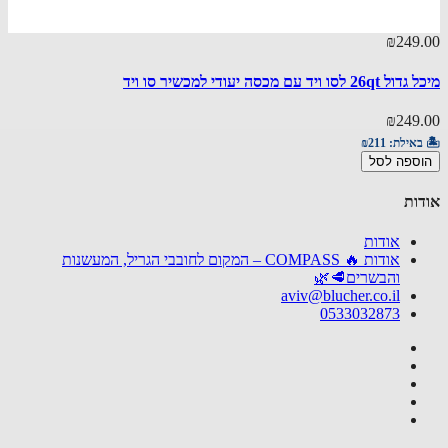
15.00
₪249
סו ויד עם מכסה יעודי למכשיר סו ויד
מעמד ש
15.00
₪249
באילת:
₪211
🏝️ באי
ספה לסל
הוספ
ות
אודות
אודות 🔥 COMPASS – המקום לחובבי הגריל, המעשנות
והבשרים🥩🌿
aviv@blucher.co.il
0533032873