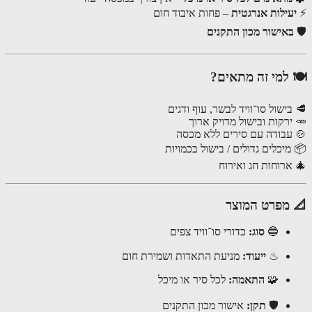
עילות אנרגטית
– פחות איבוד חום
אישור מכון התקנים
למי זה מתאים?
ישול סו־וויד לבשר, עוף ודגים
ירקות ובישול מדויק ארוך
עבודה עם סירים ללא מכסה
מיכלים גדולים / בישול בכמויות
ארוחות חג ואירוח
מפרט המוצר
🔵
סוג:
כדורי סו־וויד צפים
♨
ייעוד:
מניעת התאדות ושמירת חום
🧩
התאמה:
לכל סיר או מיכל
🛡
תקן:
אישור מכון התקנים