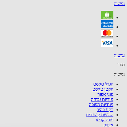
שות
שות
ר
שות
הגדל טקסט
הקטן טקסט
גווני אפור
נגודיות גבוהה
ניגודיות הפוכה
רקע בהיר
הדגשת קישורים
פונט קריא
איפוס