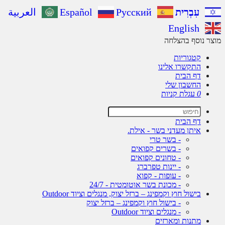
עִבְרִית
Русский
Español
العربية
English
ר נוסף בהצלחה
קטגוריות
התקשרו אלינו
דף הבית
החשבון שלי
0
עגלת קניות
דף הבית
איתן מעדני בשר - אילת.
- בשר טרי
- בשרים קפואים
- טחונים קפואים
- יינות טפרברג
- עופות - קפוא
- מכונת בשר אוטומטית - 24/7
בישול חוץ וקמפינג – ברזל יצוק, מנגלים וציוד Outdoor
- בישול חוץ וקמפינג – ברזל יצוק
- מנגלים וציוד Outdoor
מתנות ומארזים