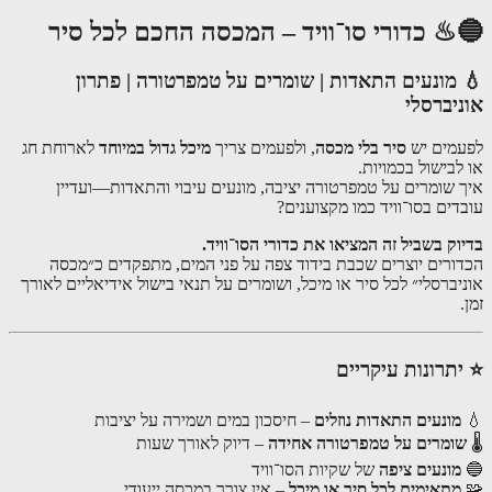
♨ כדורי סו־וויד – המכסה החכם לכל סיר
מונעים התאדות | שומרים על טמפרטורה | פתרון
יברסלי
מים יש
סיר בלי מכסה
, ולפעמים צריך
מיכל גדול במיוחד
לארוחת חג
לבישול בכמויות.
 שומרים על טמפרטורה יציבה, מונעים עיבוי והתאדות—ועדיין
דים בסו־וויד כמו מקצוענים?
וק בשביל זה המציאו את כדורי הסו־וויד.
ורים יוצרים שכבת בידוד צפה על פני המים, מתפקדים כ״מכסה
יברסלי״ לכל סיר או מיכל, ושומרים על תנאי בישול אידיאליים לאורך
תרונות עיקריים
מונעים התאדות נוזלים
– חיסכון במים ושמירה על יציבות
ומרים על טמפרטורה אחידה
– דיוק לאורך שעות
מונעים ציפה
של שקיות הסו־וויד
מתאימים לכל סיר או מיכל
– אין צורך במכסה ייעודי