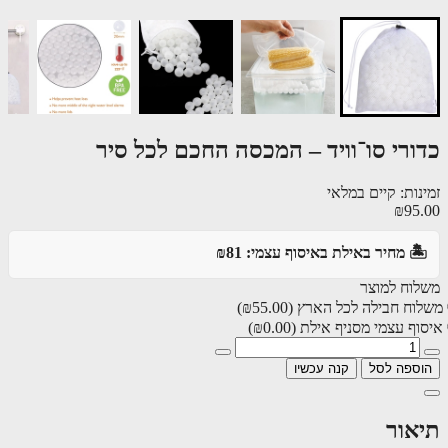
ורי סו־וויד – המכסה החכם לכל סיר
ות: קיים במלאי
₪95
️ מחיר באילת באיסוף עצמי: ₪81
וח למוצר
וח חבילה לכל הארץ
(₪55.00)
ף עצמי מסניף אילת
(₪0.00)
ספה לסל
קנה עכשיו
אור