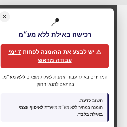
×
📍
רכישה באילת ללא מע״מ
⚠ יש לבצע את ההזמנה לפחות
7 ימי
עבודה מראש
המחירים באתר עבור הזמנות לאילת מוצגים
ללא מע״מ
,
בהתאם לתנאי החוק.
🍪 אנחנו משתמשים בעוגיות כדי לשפר את החוויה
שלך
חשוב לדעת:
האתר עושה שימוש בעוגיות (Cookies) לתפעול תקין, אנליטיקה,
הזמנה במחיר ללא מע״מ מיועדת
לאיסוף עצמי
התאמת תכנים ופרסום ממוקד. בלחיצה על
„מאשר הכול”
אתה
מסכים לכל הקטגוריות כמפורט ב
מדיניות הפרטיות
. באפשרותך
באילת בלבד
.
לשנות העדפות בכל עת דרך
„העדפות פרטיות”
בתחתית האתר.