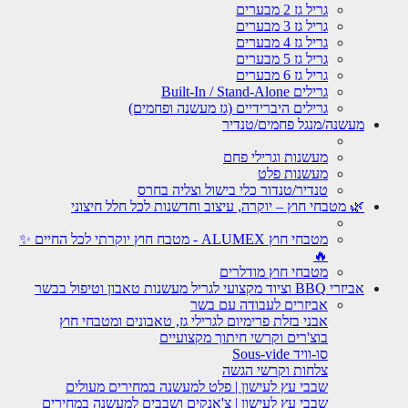
גריל גז 2 מבערים
גריל גז 3 מבערים
גריל גז 4 מבערים
גריל גז 5 מבערים
גריל גז 6 מבערים
גרילים Built-In / Stand-Alone
גרילים היברידיים (גז מעשנה ופחמים)
מעשנה/מנגל פחמים/טנדיר
מעשנות וגרילי פחם
מעשנות פלט
טנדיר/טנדור כלי בישול וצליה בחרס
🌿 מטבחי חוץ – יוקרה, עיצוב וחדשנות לכל חלל חיצוני
מטבחי חוץ ALUMEX - מטבח חוץ יוקרתי לכל החיים ✨
🔥
מטבחי חוץ מודלרים
אביזרי BBQ וציוד מקצועי לגריל מעשנות טאבון וטיפול בבשר
אביזרים לעבודה עם בשר
אבני בזלת פרימיום לגרילי גז, טאבונים ומטבחי חוץ
בוצ'רים וקרשי חיתוך מקצועיים
סו-וויד Sous-vide
צלחות וקרשי הגשה
שבבי עץ לעישון | פלט למעשנה במחירים מעולים
שבבי עץ לעישון | צ'אנקים ושבבים למעשנה במחירים