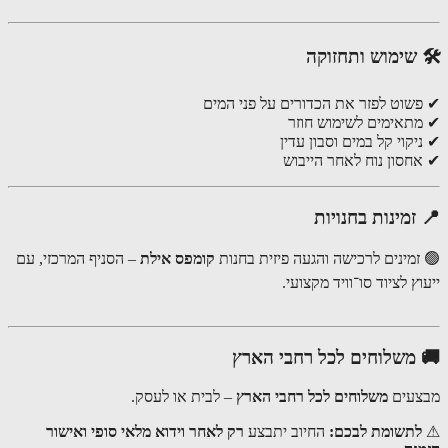
שימוש ותחזוקה
שוט לפזר את הכדורים על פני המים
תאימים לשימוש חוזר
קוי קל במים וסבון עדין
חסון נוח לאחר הייבוש
זמינות בחנויות
זמינים לרכישה והגעה פיזית בחנות
קומפס אילת
– הסניף המרכזי, עם
ץ לציוד סו־וויד מקצועי.
משלוחים לכל רחבי הארץ
עים
משלוחים לכל רחבי הארץ
– לבית או לעסק.
תשומת לבכם:
החיוב יתבצע
רק לאחר וידוא מלאי סופי ואישור