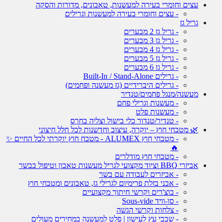
עצים וחומרי בעירה למעשנות, טאבונים, מדורות והסקה
- עצים וחומרי בעירה למעשנות וגרילים
גריל גז
- גריל גז 2 מבערים
- גריל גז 3 מבערים
- גריל גז 4 מבערים
- גריל גז 5 מבערים
- גריל גז 6 מבערים
- גרילים Built-In / Stand-Alone
- גרילים היברידיים (גז מעשנה ופחמים)
מעשנה/מנגל פחמים/טנדיר
- מעשנות וגרילי פחם
- מעשנות פלט
- טנדיר/טנדור כלי בישול וצליה בחרס
🌿 מטבחי חוץ – יוקרה, עיצוב וחדשנות לכל חלל חיצוני
- מטבחי חוץ ALUMEX - מטבח חוץ יוקרתי לכל החיים ✨
🔥
- מטבחי חוץ מודלרים
אביזרי BBQ וציוד מקצועי לגריל מעשנות טאבון וטיפול בבשר
- אביזרים לעבודה עם בשר
- אבני בזלת פרימיום לגרילי גז, טאבונים ומטבחי חוץ
- בוצ'רים וקרשי חיתוך מקצועיים
- סו-וויד Sous-vide
- צלחות וקרשי הגשה
- שבבי עץ לעישון | פלט למעשנה במחירים מעולים