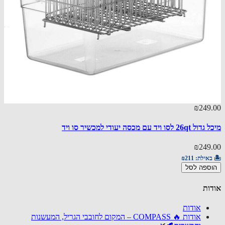
15.00
₪249
סו ויד עם מכסה יעודי למכשיר סו ויד
מעמד ש
15.00
₪249
באילת:
₪211
🏝️ באי
ספה לסל
הוספ
ות
אודות
אודות 🔥 COMPASS – המקום לחובבי הגריל, המעשנות