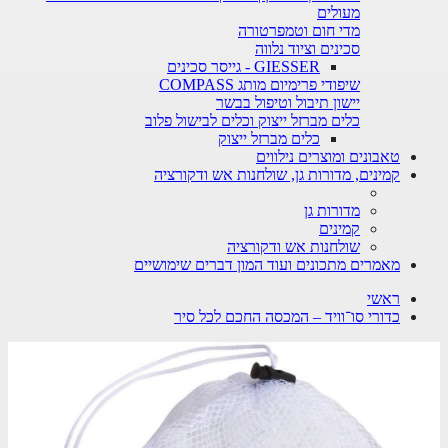
מעולים
מדי חום וטמפרטורה
סכינים וציוד נלווה
GIESSER - גייסר סכינים
שיפודי פרימיום מותג COMPASS
יישון תיבול וטיפול בבשר
כלים מברזל ייצוק וכלים לבישול פלוב
כלים מברזל ייצוק
טאבונים ומוצרים נילווים
קמינים, מדורות גן, שולחנות אש ודקורציה
מדורות גן
קמינים
שולחנות אש ודקורציה
מאמרים מתכונים ועוד המון דברים שימושיים
ראשי
כדורי סו־וויד – המכסה החכם לכל סיר