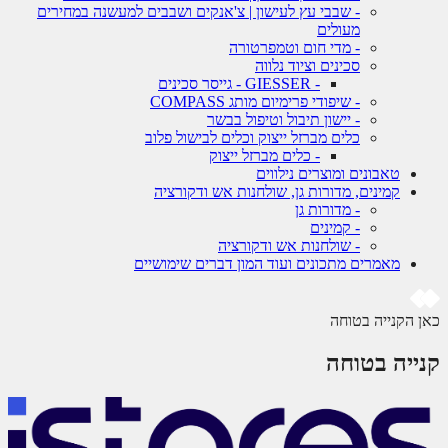
- שבבי עץ לעישון | צ'אנקים ושבבים למעשנה במחירים
מעולים
- מדי חום וטמפרטורה
סכינים וציוד נלווה
- GIESSER - גייסר סכינים
- שיפודי פרימיום מותג COMPASS
- יישון תיבול וטיפול בבשר
כלים מברזל ייצוק וכלים לבישול פלוב
- כלים מברזל ייצוק
טאבונים ומוצרים נילווים
קמינים, מדורות גן, שולחנות אש ודקורציה
- מדורות גן
- קמינים
- שולחנות אש ודקורציה
מאמרים מתכונים ועוד המון דברים שימושיים
 הקנייה בטוחה
ייה בטוחה