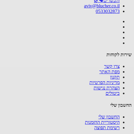
והבשרים🥩🌿
aviv@blucher.co.il
0533032873
ות לקוחות
צרו קשר
מפת האתר
תקנון
מדיניות הפרטיות
הצהרת נגישות
ביטולים
בון שלי
החשבון שלי
היסטוריית ההזמנות
רשימת תפוצה