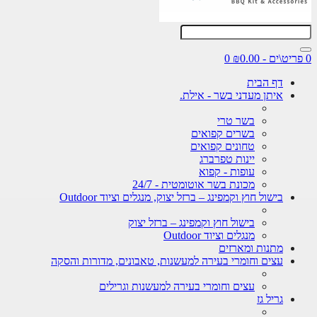
0
דף הבית
איתן מעדני בשר - אילת.
בשר טרי
בשרים קפואים
טחונים קפואים
יינות טפרברג
עופות - קפוא
מכונת בשר אוטומטית - 24/7
בישול חוץ וקמפינג – ברזל יצוק, מנגלים וציוד Outdoor
בישול חוץ וקמפינג – ברזל יצוק
מנגלים וציוד Outdoor
מתנות ומארזים
עצים וחומרי בעירה למעשנות, טאבונים, מדורות והסקה
עצים וחומרי בעירה למעשנות וגרילים
גריל גז