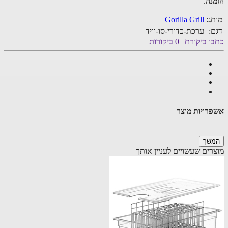
נה
.
ג:
Gorilla Grill
:
ערכת-כדורי-סו-וויד
ו ביקורת
|
0 ביקורות
רויות מוצר
שך
רים שעשויים לעניין אותך