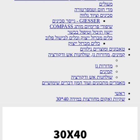
מעולים
מדי חום וטמפרטורה
סכינים וציוד נלווה
GIESSER - גייסר סכינים
שיפודי פרימיום מותג COMPASS
יישון תיבול וטיפול בבשר
כלים מברזל ייצוק וכלים לבישול פלוב
כלים מברזל ייצוק
טאבונים ומוצרים נילווים
קמינים, מדורות גן, שולחנות אש ודקורציה
מדורות גן
קמינים
שולחנות אש ודקורציה
מאמרים מתכונים ועוד המון דברים שימושיים
ראשי
שקיות ואקום מחורצות במידה 40*30