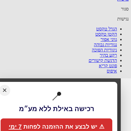
ר
שות
הגדל טקסט
הקטן טקסט
גווני אפור
נגודיות גבוהה
ניגודיות הפוכה
רקע בהיר
הדגשת קישורים
פונט קריא
איפוס
×
📍
רכישה באילת ללא מע״מ
🍪 אנחנו משתמשים בעוגיות כדי לשפר את החוויה
שלך
⚠ יש לבצע את ההזמנה לפחות
7 ימי