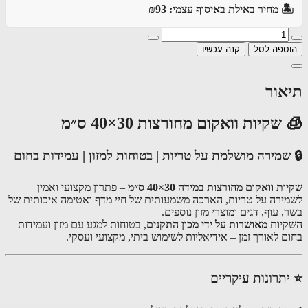
️ מחיר באילת באיסוף עצמי: ₪93
ספה לסל
קנה עכשיו
אור
שקיות וואקום מחורצות 30×40 ס״מ
שמירה מושלמת על טריות | בטוחות למזון | עמידות בחום
ת וואקום מחורצות במידה 30×40 ס״מ
– פתרון מקצועי ואמין
ירה על טריות, הארכה משמעותית של חיי מדף ואטימה איכותית של
 עוף, דגים ומוצרי מזון נוספים.
יות
מאושרות על ידי מכון התקנים
, בטוחות למגע עם מזון ועמידות
ם לאורך זמן – אידיאליות לשימוש ביתי, מקצועי ועסקי.
תרונות עיקריים