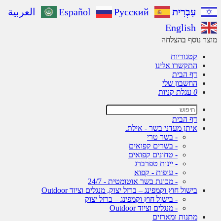
עִבְרִית
Русский
Español
العربية
English
ר נוסף בהצלחה
קטגוריות
התקשרו אלינו
דף הבית
החשבון שלי
0
עגלת קניות
דף הבית
איתן מעדני בשר - אילת.
- בשר טרי
- בשרים קפואים
- טחונים קפואים
- יינות טפרברג
- עופות - קפוא
- מכונת בשר אוטומטית - 24/7
בישול חוץ וקמפינג – ברזל יצוק, מנגלים וציוד Outdoor
- בישול חוץ וקמפינג – ברזל יצוק
- מנגלים וציוד Outdoor
מתנות ומארזים