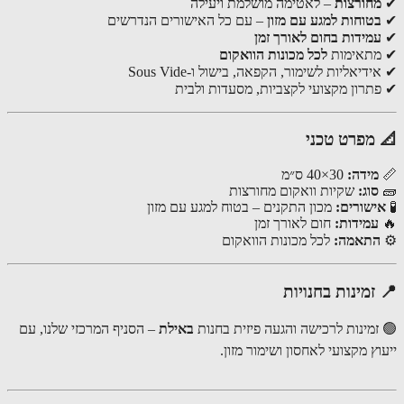
חורצות
– לאטימה מושלמת ויעילה
טוחות למגע עם מזון
– עם כל האישורים הנדרשים
מידות בחום לאורך זמן
תאימות
לכל מכונות הוואקום
דיאליות לשימור, הקפאה, בישול ו-Sous Vide
תרון מקצועי לקצביות, מסעדות ולבית
מפרט טכני
מידה:
30×40 ס״מ
סוג:
שקיות וואקום מחורצות
ישורים:
מכון התקנים – בטוח למגע עם מזון
עמידות:
חום לאורך זמן
תאמה:
לכל מכונות הוואקום
זמינות בחנויות
זמינות לרכישה והגעה פיזית בחנות
באילת
– הסניף המרכזי שלנו, עם
ץ מקצועי לאחסון ושימור מזון.