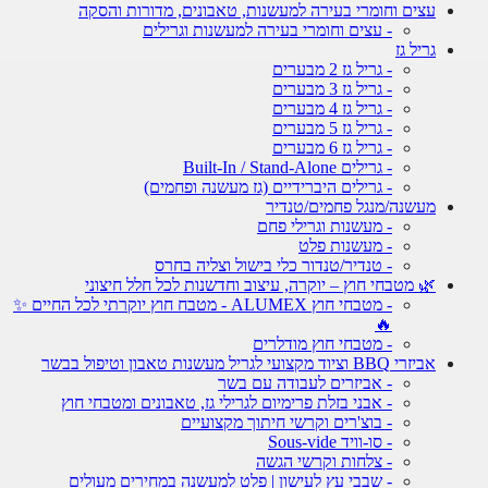
עצים וחומרי בעירה למעשנות, טאבונים, מדורות והסקה
- עצים וחומרי בעירה למעשנות וגרילים
גריל גז
- גריל גז 2 מבערים
- גריל גז 3 מבערים
- גריל גז 4 מבערים
- גריל גז 5 מבערים
- גריל גז 6 מבערים
- גרילים Built-In / Stand-Alone
- גרילים היברידיים (גז מעשנה ופחמים)
מעשנה/מנגל פחמים/טנדיר
- מעשנות וגרילי פחם
- מעשנות פלט
- טנדיר/טנדור כלי בישול וצליה בחרס
🌿 מטבחי חוץ – יוקרה, עיצוב וחדשנות לכל חלל חיצוני
- מטבחי חוץ ALUMEX - מטבח חוץ יוקרתי לכל החיים ✨
🔥
- מטבחי חוץ מודלרים
אביזרי BBQ וציוד מקצועי לגריל מעשנות טאבון וטיפול בבשר
- אביזרים לעבודה עם בשר
- אבני בזלת פרימיום לגרילי גז, טאבונים ומטבחי חוץ
- בוצ'רים וקרשי חיתוך מקצועיים
- סו-וויד Sous-vide
- צלחות וקרשי הגשה
- שבבי עץ לעישון | פלט למעשנה במחירים מעולים