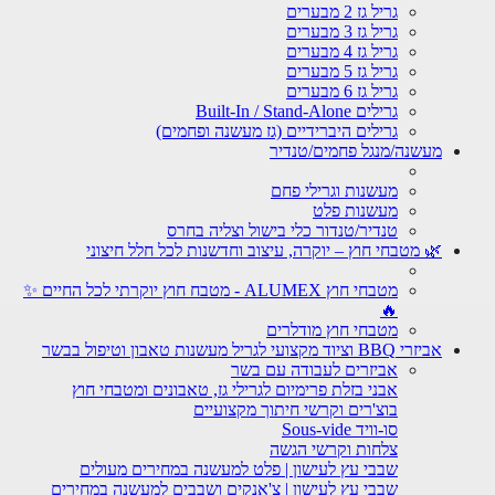
גריל גז 2 מבערים
גריל גז 3 מבערים
גריל גז 4 מבערים
גריל גז 5 מבערים
גריל גז 6 מבערים
גרילים Built-In / Stand-Alone
גרילים היברידיים (גז מעשנה ופחמים)
מעשנה/מנגל פחמים/טנדיר
מעשנות וגרילי פחם
מעשנות פלט
טנדיר/טנדור כלי בישול וצליה בחרס
🌿 מטבחי חוץ – יוקרה, עיצוב וחדשנות לכל חלל חיצוני
מטבחי חוץ ALUMEX - מטבח חוץ יוקרתי לכל החיים ✨
🔥
מטבחי חוץ מודלרים
אביזרי BBQ וציוד מקצועי לגריל מעשנות טאבון וטיפול בבשר
אביזרים לעבודה עם בשר
אבני בזלת פרימיום לגרילי גז, טאבונים ומטבחי חוץ
בוצ'רים וקרשי חיתוך מקצועיים
סו-וויד Sous-vide
צלחות וקרשי הגשה
שבבי עץ לעישון | פלט למעשנה במחירים מעולים
שבבי עץ לעישון | צ'אנקים ושבבים למעשנה במחירים