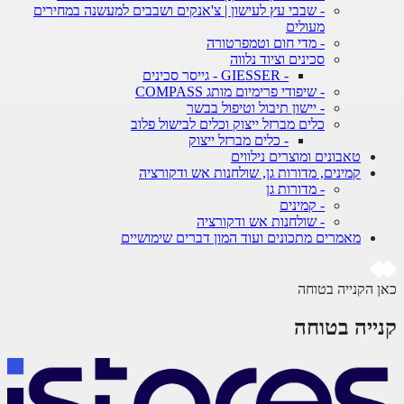
- שבבי עץ לעישון | צ'אנקים ושבבים למעשנה במחירים
מעולים
- מדי חום וטמפרטורה
סכינים וציוד נלווה
- GIESSER - גייסר סכינים
- שיפודי פרימיום מותג COMPASS
- יישון תיבול וטיפול בבשר
כלים מברזל ייצוק וכלים לבישול פלוב
- כלים מברזל ייצוק
טאבונים ומוצרים נילווים
קמינים, מדורות גן, שולחנות אש ודקורציה
- מדורות גן
- קמינים
- שולחנות אש ודקורציה
מאמרים מתכונים ועוד המון דברים שימושיים
 הקנייה בטוחה
ייה בטוחה