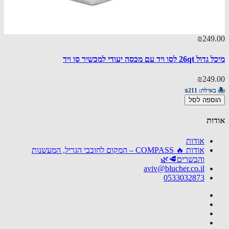
15.00
₪249
סו ויד עם מכסה יעודי למכשיר סו ויד
מעמד ש
15.00
₪249
באילת:
₪211
🏝️ באי
ספה לסל
הוספ
ות
אודות
אודות 🔥 COMPASS – המקום לחובבי הגריל, המעשנות
והבשרים🥩🌿
aviv@blucher.co.il
0533032873