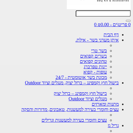
0
דף הבית
איתן מעדני בשר - אילת.
בשר טרי
בשרים קפואים
טחונים קפואים
יינות טפרברג
עופות - קפוא
מכונת בשר אוטומטית - 24/7
בישול חוץ וקמפינג – ברזל יצוק, מנגלים וציוד Outdoor
בישול חוץ וקמפינג – ברזל יצוק
מנגלים וציוד Outdoor
מתנות ומארזים
עצים וחומרי בעירה למעשנות, טאבונים, מדורות והסקה
עצים וחומרי בעירה למעשנות וגרילים
גריל גז