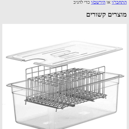
בר/י
או
הירשם/י
כדי להגיב
צרים קשורים