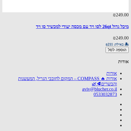
15.00
₪249
סו ויד עם מכסה יעודי למכשיר סו ויד
מעמד ש
15.00
₪249
באילת:
₪211
🏝️ באי
ספה לסל
הוספ
ות
אודות
אודות 🔥 COMPASS – המקום לחובבי הגריל, המעשנות
והבשרים🥩🌿
aviv@blucher.co.il
0533032873