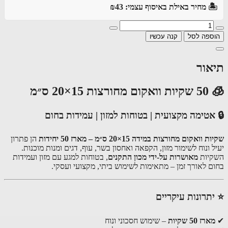
️ מחיר באילת באיסוף עצמי: ₪43
ספה לסל
קנה עכשיו
אור
צות 15×20 ס״מ
אטימה מקצועית | בטוחות למזון | עמידות בחום
וואקום מחורצות במידה 15×20 ס״מ – מארז 50 יחידות
הן פתרון
 ונוח לשימור מזון, הקפאה ואחסון בשר, עוף, דגים ומנות מוכנות.
יות
מאושרות על-ידי מכון התקנים
, בטוחות למגע עם מזון ועמידות
ם לאורך זמן – מתאימות לשימוש ביתי, מקצועי ועסקי.
תרונות עיקריים
ארז 50 שקיות
– שימוש חסכוני ונוח