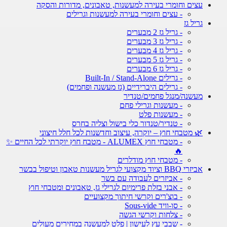
עצים וחומרי בעירה למעשנות, טאבונים, מדורות והסקה
- עצים וחומרי בעירה למעשנות וגרילים
גריל גז
- גריל גז 2 מבערים
- גריל גז 3 מבערים
- גריל גז 4 מבערים
- גריל גז 5 מבערים
- גריל גז 6 מבערים
- גרילים Built-In / Stand-Alone
- גרילים היברידיים (גז מעשנה ופחמים)
מעשנה/מנגל פחמים/טנדיר
- מעשנות וגרילי פחם
- מעשנות פלט
- טנדיר/טנדור כלי בישול וצליה בחרס
🌿 מטבחי חוץ – יוקרה, עיצוב וחדשנות לכל חלל חיצוני
- מטבחי חוץ ALUMEX - מטבח חוץ יוקרתי לכל החיים ✨
🔥
- מטבחי חוץ מודלרים
אביזרי BBQ וציוד מקצועי לגריל מעשנות טאבון וטיפול בבשר
- אביזרים לעבודה עם בשר
- אבני בזלת פרימיום לגרילי גז, טאבונים ומטבחי חוץ
- בוצ'רים וקרשי חיתוך מקצועיים
- סו-וויד Sous-vide
- צלחות וקרשי הגשה
- שבבי עץ לעישון | פלט למעשנה במחירים מעולים