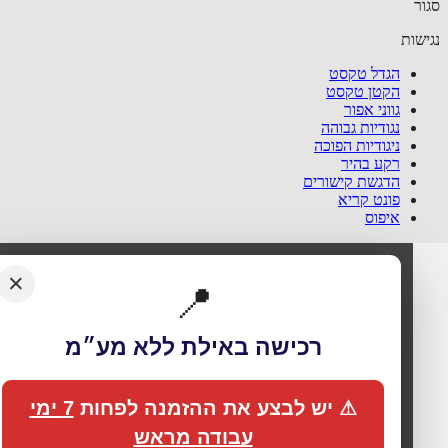
ר
שות
הגדל טקסט
הקטן טקסט
גווני אפור
נגודיות גבוהה
ניגודיות הפוכה
רקע בהיר
הדגשת קישורים
פונט קריא
איפוס
×
📍
רכישה באילת ללא מע״מ
🍪 אנחנו משתמשים בעוגיות כדי לשפר את החוויה
שלך
⚠ יש לבצע את ההזמנה לפחות
7 ימי
האתר עושה שימוש בעוגיות (Cookies) לתפעול תקין, אנליטיקה,
עבודה מראש