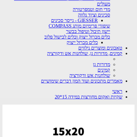
מעולים
מדי חום וטמפרטורה
סכינים וציוד נלווה
GIESSER - גייסר סכינים
שיפודי פרימיום מותג COMPASS
יישון תיבול וטיפול בבשר
כלים מברזל ייצוק וכלים לבישול פלוב
כלים מברזל ייצוק
טאבונים ומוצרים נילווים
קמינים, מדורות גן, שולחנות אש ודקורציה
מדורות גן
קמינים
שולחנות אש ודקורציה
מאמרים מתכונים ועוד המון דברים שימושיים
ראשי
שקיות ואקום מחורצות במידה 15*20