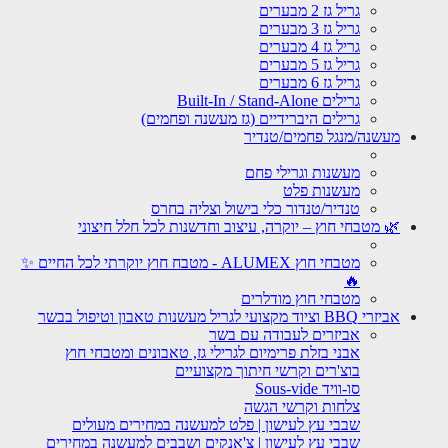
גריל גז 2 מבערים
גריל גז 3 מבערים
גריל גז 4 מבערים
גריל גז 5 מבערים
גריל גז 6 מבערים
גרילים Built-In / Stand-Alone
גרילים היברידיים (גז מעשנה ופחמים)
מעשנה/מנגל פחמים/טנדיר
מעשנות וגרילי פחם
מעשנות פלט
טנדיר/טנדור כלי בישול וצליה בחרס
🌿 מטבחי חוץ – יוקרה, עיצוב וחדשנות לכל חלל חיצוני
מטבחי חוץ ALUMEX - מטבח חוץ יוקרתי לכל החיים ✨
🔥
מטבחי חוץ מודלרים
אביזרי BBQ וציוד מקצועי לגריל מעשנות טאבון וטיפול בבשר
אביזרים לעבודה עם בשר
אבני בזלת פרימיום לגרילי גז, טאבונים ומטבחי חוץ
בוצ'רים וקרשי חיתוך מקצועיים
סו-וויד Sous-vide
צלחות וקרשי הגשה
שבבי עץ לעישון | פלט למעשנה במחירים מעולים
שבבי עץ לעישון | צ'אנקים ושבבים למעשנה במחירים