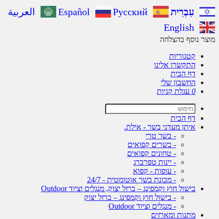
עִבְרִית
Русский
Español
العربية
English
ר נוסף בהצלחה
קטגוריות
התקשרו אלינו
דף הבית
החשבון שלי
0
עגלת קניות
דף הבית
איתן מעדני בשר - אילת.
- בשר טרי
- בשרים קפואים
- טחונים קפואים
- יינות טפרברג
- עופות - קפוא
- מכונת בשר אוטומטית - 24/7
בישול חוץ וקמפינג – ברזל יצוק, מנגלים וציוד Outdoor
- בישול חוץ וקמפינג – ברזל יצוק
- מנגלים וציוד Outdoor
מתנות ומארזים