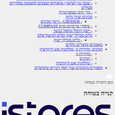
- שבבי עץ לעישון | צ'אנקים ושבבים למעשנה במחירים
מעולים
- מדי חום וטמפרטורה
סכינים וציוד נלווה
- GIESSER - גייסר סכינים
- שיפודי פרימיום מותג COMPASS
- יישון תיבול וטיפול בבשר
כלים מברזל ייצוק וכלים לבישול פלוב
- כלים מברזל ייצוק
טאבונים ומוצרים נילווים
קמינים, מדורות גן, שולחנות אש ודקורציה
- מדורות גן
- קמינים
- שולחנות אש ודקורציה
מאמרים מתכונים ועוד המון דברים שימושיים
 הקנייה בטוחה
ייה בטוחה