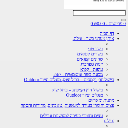
0
דף הבית
איתן מעדני בשר - אילת.
בשר טרי
בשרים קפואים
טחונים קפואים
יינות טפרברג
עופות - קפוא
מכונת בשר אוטומטית - 24/7
בישול חוץ וקמפינג – ברזל יצוק, מנגלים וציוד Outdoor
בישול חוץ וקמפינג – ברזל יצוק
מנגלים וציוד Outdoor
מתנות ומארזים
עצים וחומרי בעירה למעשנות, טאבונים, מדורות והסקה
עצים וחומרי בעירה למעשנות וגרילים
גריל גז