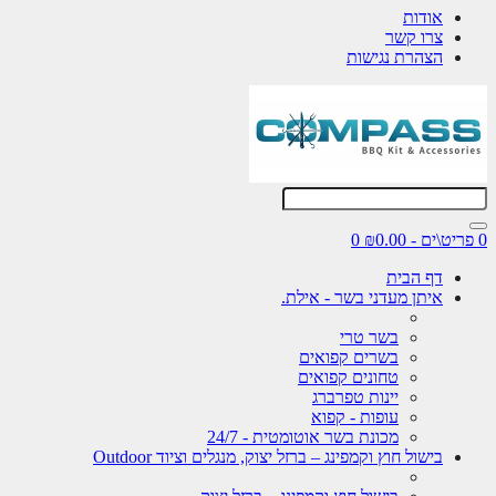
אודות
צרו קשר
הצהרת נגישות
0 פריט\ים - ₪0.00
0
דף הבית
איתן מעדני בשר - אילת.
בשר טרי
בשרים קפואים
טחונים קפואים
יינות טפרברג
עופות - קפוא
מכונת בשר אוטומטית - 24/7
בישול חוץ וקמפינג – ברזל יצוק, מנגלים וציוד Outdoor