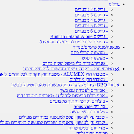
גריל גז
- גריל גז 2 מבערים
- גריל גז 3 מבערים
- גריל גז 4 מבערים
- גריל גז 5 מבערים
- גריל גז 6 מבערים
- גרילים Built-In / Stand-Alone
- גרילים היברידיים (גז מעשנה ופחמים)
מעשנה/מנגל פחמים/טנדיר
- מעשנות וגרילי פחם
- מעשנות פלט
- טנדיר/טנדור כלי בישול וצליה בחרס
🌿 מטבחי חוץ – יוקרה, עיצוב וחדשנות לכל חלל חיצוני
- מטבחי חוץ ALUMEX - מטבח חוץ יוקרתי לכל החיים ✨🔥
- מטבחי חוץ מודלרים
אביזרי BBQ וציוד מקצועי לגריל מעשנות טאבון וטיפול בבשר
- אביזרים לעבודה עם בשר
- אבני בזלת פרימיום לגרילי גז, טאבונים ומטבחי חוץ
- בוצ'רים וקרשי חיתוך מקצועיים
- סו-וויד Sous-vide
- צלחות וקרשי הגשה
- שבבי עץ לעישון | פלט למעשנה במחירים מעולים
- שבבי עץ לעישון | צ'אנקים ושבבים למעשנה במחירים מעולי
- מדי חום וטמפרטורה
סכינים וציוד נלווה