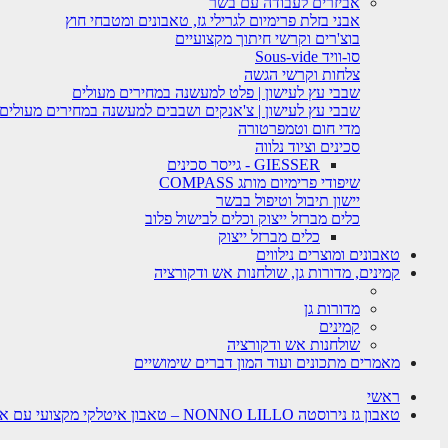
אביזרים לעבודה עם בשר
אבני בזלת פרימיום לגרילי גז, טאבונים ומטבחי חוץ
בוצ'רים וקרשי חיתוך מקצועיים
סו-וויד Sous-vide
צלחות וקרשי הגשה
שבבי עץ לעישון | פלט למעשנה במחירים מעולים
שבבי עץ לעישון | צ'אנקים ושבבים למעשנה במחירים מעולים
מדי חום וטמפרטורה
סכינים וציוד נלווה
GIESSER - גייסר סכינים
שיפודי פרימיום מותג COMPASS
יישון תיבול וטיפול בבשר
כלים מברזל ייצוק וכלים לבישול פלוב
כלים מברזל ייצוק
טאבונים ומוצרים נילווים
קמינים, מדורות גן, שולחנות אש ודקורציה
מדורות גן
קמינים
שולחנות אש ודקורציה
מאמרים מתכונים ועוד המון דברים שימושיים
ראשי
טאבון גז נירוסטה NONNO LILLO – טאבון איטלקי מקצועי עם אבן Lava Stone