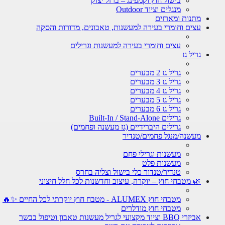
בישול חוץ וקמפינג – ברזל יצוק
מנגלים וציוד Outdoor
מתנות ומארזים
עצים וחומרי בעירה למעשנות, טאבונים, מדורות והסקה
עצים וחומרי בעירה למעשנות וגרילים
גריל גז
גריל גז 2 מבערים
גריל גז 3 מבערים
גריל גז 4 מבערים
גריל גז 5 מבערים
גריל גז 6 מבערים
גרילים Built-In / Stand-Alone
גרילים היברידיים (גז מעשנה ופחמים)
מעשנה/מנגל פחמים/טנדיר
מעשנות וגרילי פחם
מעשנות פלט
טנדיר/טנדור כלי בישול וצליה בחרס
🌿 מטבחי חוץ – יוקרה, עיצוב וחדשנות לכל חלל חיצוני
מטבחי חוץ ALUMEX - מטבח חוץ יוקרתי לכל החיים ✨🔥
מטבחי חוץ מודלרים
אביזרי BBQ וציוד מקצועי לגריל מעשנות טאבון וטיפול בבשר