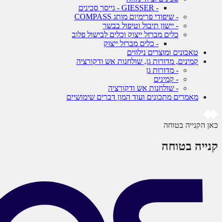
- GIESSER - גייסר סכינים
- שיפודי פרימיום מותג COMPASS
- יישון תיבול וטיפול בבשר
כלים מברזל ייצוק וכלים לבישול פלוב
- כלים מברזל ייצוק
טאבונים ומוצרים נילווים
קמינים, מדורות גן, שולחנות אש ודקורציה
- מדורות גן
- קמינים
- שולחנות אש ודקורציה
מאמרים מתכונים ועוד המון דברים שימושיים
כאן הקנייה בטוחה
קנייה בטוחה