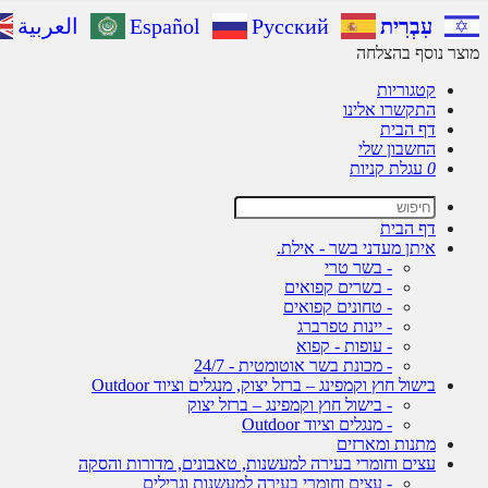
עִבְרִית
Русский
Español
العربية
מוצר נוסף בהצלחה
קטגוריות
התקשרו אלינו
דף הבית
החשבון שלי
0
עגלת קניות
דף הבית
איתן מעדני בשר - אילת.
- בשר טרי
- בשרים קפואים
- טחונים קפואים
- יינות טפרברג
- עופות - קפוא
- מכונת בשר אוטומטית - 24/7
בישול חוץ וקמפינג – ברזל יצוק, מנגלים וציוד Outdoor
- בישול חוץ וקמפינג – ברזל יצוק
- מנגלים וציוד Outdoor
מתנות ומארזים
עצים וחומרי בעירה למעשנות, טאבונים, מדורות והסקה
- עצים וחומרי בעירה למעשנות וגרילים