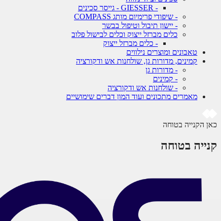
- GIESSER - גייסר סכינים
- שיפודי פרימיום מותג COMPASS
- יישון תיבול וטיפול בבשר
כלים מברזל ייצוק וכלים לבישול פלוב
- כלים מברזל ייצוק
טאבונים ומוצרים נילווים
קמינים, מדורות גן, שולחנות אש ודקורציה
- מדורות גן
- קמינים
- שולחנות אש ודקורציה
מאמרים מתכונים ועוד המון דברים שימושיים
כאן הקנייה בטוחה
קנייה בטוחה