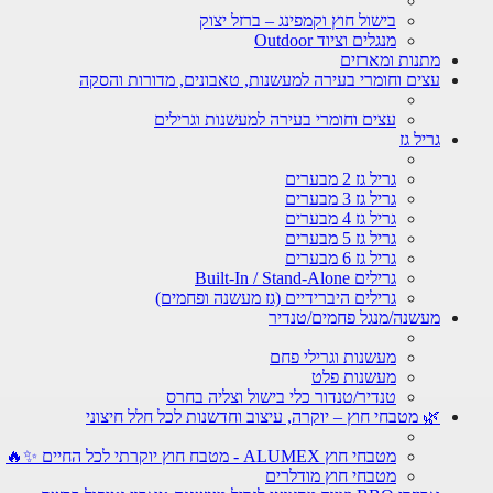
בישול חוץ וקמפינג – ברזל יצוק
מנגלים וציוד Outdoor
מתנות ומארזים
עצים וחומרי בעירה למעשנות, טאבונים, מדורות והסקה
עצים וחומרי בעירה למעשנות וגרילים
גריל גז
גריל גז 2 מבערים
גריל גז 3 מבערים
גריל גז 4 מבערים
גריל גז 5 מבערים
גריל גז 6 מבערים
גרילים Built-In / Stand-Alone
גרילים היברידיים (גז מעשנה ופחמים)
מעשנה/מנגל פחמים/טנדיר
מעשנות וגרילי פחם
מעשנות פלט
טנדיר/טנדור כלי בישול וצליה בחרס
🌿 מטבחי חוץ – יוקרה, עיצוב וחדשנות לכל חלל חיצוני
מטבחי חוץ ALUMEX - מטבח חוץ יוקרתי לכל החיים ✨🔥
מטבחי חוץ מודלרים