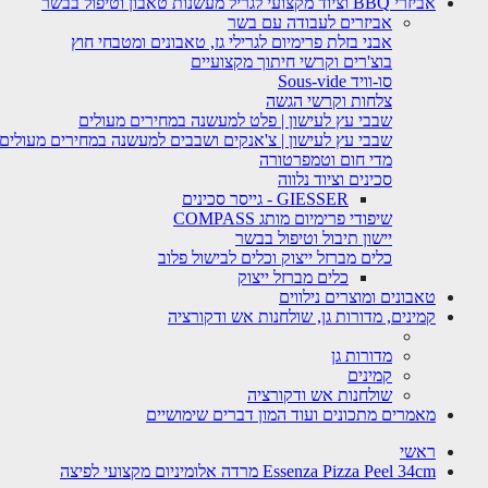
אביזרי BBQ וציוד מקצועי לגריל מעשנות טאבון וטיפול בבשר
אביזרים לעבודה עם בשר
אבני בזלת פרימיום לגרילי גז, טאבונים ומטבחי חוץ
בוצ'רים וקרשי חיתוך מקצועיים
סו-וויד Sous-vide
צלחות וקרשי הגשה
שבבי עץ לעישון | פלט למעשנה במחירים מעולים
שבבי עץ לעישון | צ'אנקים ושבבים למעשנה במחירים מעולים
מדי חום וטמפרטורה
סכינים וציוד נלווה
GIESSER - גייסר סכינים
שיפודי פרימיום מותג COMPASS
יישון תיבול וטיפול בבשר
כלים מברזל ייצוק וכלים לבישול פלוב
כלים מברזל ייצוק
טאבונים ומוצרים נילווים
קמינים, מדורות גן, שולחנות אש ודקורציה
מדורות גן
קמינים
שולחנות אש ודקורציה
מאמרים מתכונים ועוד המון דברים שימושיים
ראשי
Essenza Pizza Peel 34cm מרדה אלומיניום מקצועי לפיצה