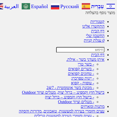
עִבְרִית
Русский
Español
العربية
מוצר נוסף בהצלחה
קטגוריות
התקשרו אלינו
דף הבית
החשבון שלי
0
עגלת קניות
דף הבית
איתן מעדני בשר - אילת.
- בשר טרי
- בשרים קפואים
- טחונים קפואים
- יינות טפרברג
- עופות - קפוא
- מכונת בשר אוטומטית - 24/7
בישול חוץ וקמפינג – ברזל יצוק, מנגלים וציוד Outdoor
- בישול חוץ וקמפינג – ברזל יצוק
- מנגלים וציוד Outdoor
מתנות ומארזים
עצים וחומרי בעירה למעשנות, טאבונים, מדורות והסקה
- עצים וחומרי בעירה למעשנות וגרילים