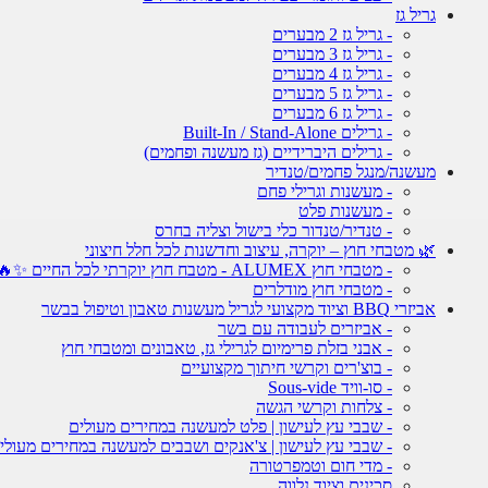
גריל גז
- גריל גז 2 מבערים
- גריל גז 3 מבערים
- גריל גז 4 מבערים
- גריל גז 5 מבערים
- גריל גז 6 מבערים
- גרילים Built-In / Stand-Alone
- גרילים היברידיים (גז מעשנה ופחמים)
מעשנה/מנגל פחמים/טנדיר
- מעשנות וגרילי פחם
- מעשנות פלט
- טנדיר/טנדור כלי בישול וצליה בחרס
🌿 מטבחי חוץ – יוקרה, עיצוב וחדשנות לכל חלל חיצוני
- מטבחי חוץ ALUMEX - מטבח חוץ יוקרתי לכל החיים ✨🔥
- מטבחי חוץ מודלרים
אביזרי BBQ וציוד מקצועי לגריל מעשנות טאבון וטיפול בבשר
- אביזרים לעבודה עם בשר
- אבני בזלת פרימיום לגרילי גז, טאבונים ומטבחי חוץ
- בוצ'רים וקרשי חיתוך מקצועיים
- סו-וויד Sous-vide
- צלחות וקרשי הגשה
- שבבי עץ לעישון | פלט למעשנה במחירים מעולים
- שבבי עץ לעישון | צ'אנקים ושבבים למעשנה במחירים מעולי
- מדי חום וטמפרטורה
סכינים וציוד נלווה