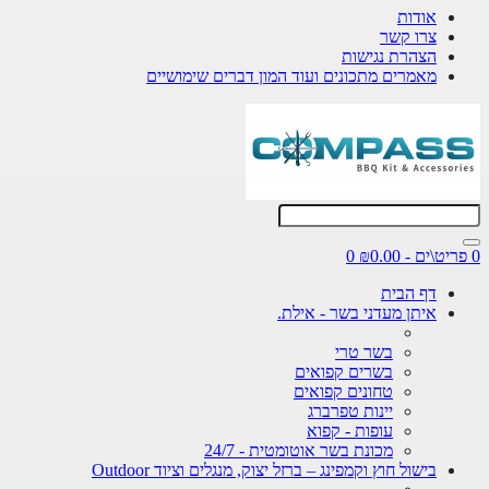
אודות
צרו קשר
הצהרת נגישות
מאמרים מתכונים ועוד המון דברים שימושיים
0 פריט\ים - ₪0.00
0
דף הבית
איתן מעדני בשר - אילת.
בשר טרי
בשרים קפואים
טחונים קפואים
יינות טפרברג
עופות - קפוא
מכונת בשר אוטומטית - 24/7
בישול חוץ וקמפינג – ברזל יצוק, מנגלים וציוד Outdoor