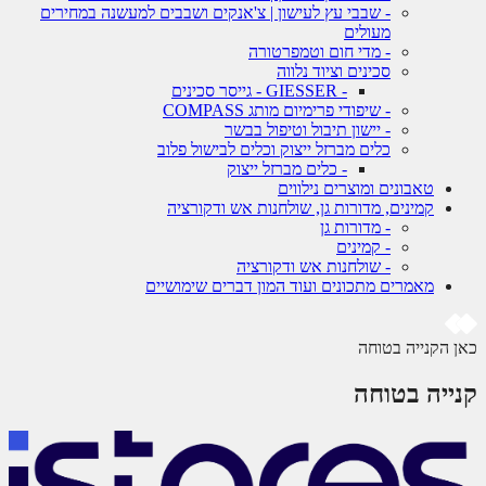
- שבבי עץ לעישון | צ'אנקים ושבבים למעשנה במחירים
מעולים
- מדי חום וטמפרטורה
סכינים וציוד נלווה
- GIESSER - גייסר סכינים
- שיפודי פרימיום מותג COMPASS
- יישון תיבול וטיפול בבשר
כלים מברזל ייצוק וכלים לבישול פלוב
- כלים מברזל ייצוק
טאבונים ומוצרים נילווים
קמינים, מדורות גן, שולחנות אש ודקורציה
- מדורות גן
- קמינים
- שולחנות אש ודקורציה
מאמרים מתכונים ועוד המון דברים שימושיים
 הקנייה בטוחה
ייה בטוחה