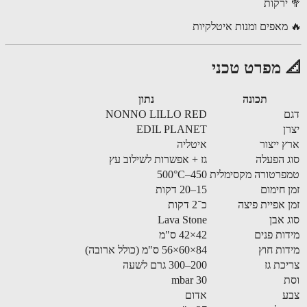
ירקות
מאפים ומנות איטלקיות
 מפרט טכני
תכונה
נתון
NONNO LILLO RED
ן
EDIL PLANET
 ייצור
איטליה
 הפעלה
גז + אפשרות לשילוב עץ
רטורה מקסימלית
450–500°C
 חימום
15–20 דקות
 אפיית פיצה
כ־2 דקות
 אבן
Lava Stone
ות פנים
42×42 ס"מ
ות חוץ
84×60×56 ס"מ (כולל ארובה)
כת גז
200–300 גרם לשעה
30 mbar
ע
אדום