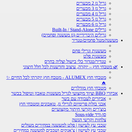
גריל גז 2 מבערים
גריל גז 3 מבערים
גריל גז 4 מבערים
גריל גז 5 מבערים
גריל גז 6 מבערים
גרילים Built-In / Stand-Alone
גרילים היברידיים (גז מעשנה ופחמים)
מעשנה/מנגל פחמים/טנדיר
מעשנות וגרילי פחם
מעשנות פלט
טנדיר/טנדור כלי בישול וצליה בחרס
🌿 מטבחי חוץ – יוקרה, עיצוב וחדשנות לכל חלל חיצוני
מטבחי חוץ ALUMEX - מטבח חוץ יוקרתי לכל החיים ✨
🔥
מטבחי חוץ מודלרים
אביזרי BBQ וציוד מקצועי לגריל מעשנות טאבון וטיפול בבשר
אביזרים לעבודה עם בשר
אבני בזלת פרימיום לגרילי גז, טאבונים ומטבחי חוץ
בוצ'רים וקרשי חיתוך מקצועיים
סו-וויד Sous-vide
צלחות וקרשי הגשה
שבבי עץ לעישון | פלט למעשנה במחירים מעולים
שבבי עץ לעישון | צ'אנקים ושבבים למעשנה במחירים