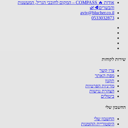
אודות 🔥 COMPASS – המקום לחובבי הגריל, המעשנות
והבשרים🥩🌿
aviv@blucher.co.il
0533032873
ות לקוחות
צרו קשר
מפת האתר
תקנון
מדיניות הפרטיות
הצהרת נגישות
ביטולים
בון שלי
החשבון שלי
היסטוריית ההזמנות