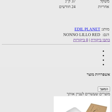
קל
37 ק"ג
יות
24 חודשים
ג:
EDIL PLANET
:
NONNO LILLO RED
ו ביקורת
|
0 ביקורות
רויות מוצר
שך
רים שעשויים לעניין אותך