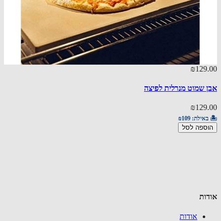
35.00
₪129
 שמוט מנרלית לפיצה
אבן שמ
35.00
₪129
באילת:
₪109
🏝️ באי
ספה לסל
הוספ
ות
אודות