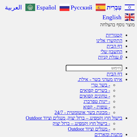
עִבְרִית
Русский
Español
العربية
English
ר נוסף בהצלחה
קטגוריות
התקשרו אלינו
דף הבית
החשבון שלי
0
עגלת קניות
דף הבית
איתן מעדני בשר - אילת.
- בשר טרי
- בשרים קפואים
- טחונים קפואים
- יינות טפרברג
- עופות - קפוא
- מכונת בשר אוטומטית - 24/7
בישול חוץ וקמפינג – ברזל יצוק, מנגלים וציוד Outdoor
- בישול חוץ וקמפינג – ברזל יצוק
- מנגלים וציוד Outdoor
מתנות ומארזים