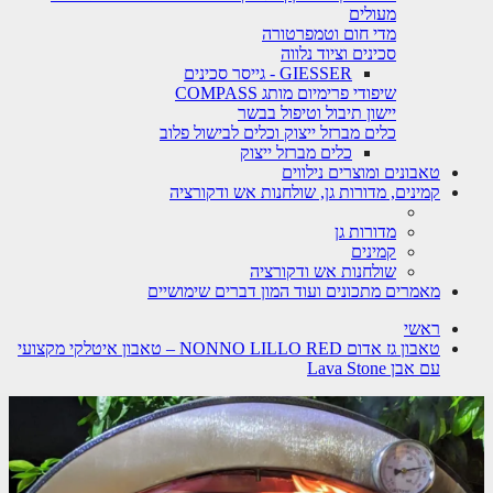
מעולים
מדי חום וטמפרטורה
סכינים וציוד נלווה
GIESSER - גייסר סכינים
שיפודי פרימיום מותג COMPASS
יישון תיבול וטיפול בבשר
כלים מברזל ייצוק וכלים לבישול פלוב
כלים מברזל ייצוק
טאבונים ומוצרים נילווים
קמינים, מדורות גן, שולחנות אש ודקורציה
מדורות גן
קמינים
שולחנות אש ודקורציה
מאמרים מתכונים ועוד המון דברים שימושיים
ראשי
טאבון גז אדום NONNO LILLO RED – טאבון איטלקי מקצועי
עם אבן Lava Stone