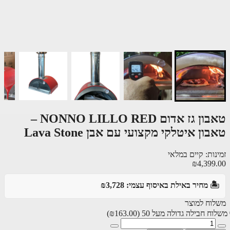
טאבון גז אדום NONNO LILLO RED –
ון איטלקי מקצועי עם אבן Lava Stone
ות: קיים במלאי
₪4,399
️ מחיר באילת באיסוף עצמי: ₪3,728
וח למוצר
ח חבילה גדולה מעל 50
(₪163.00)