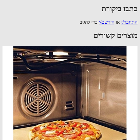
בו ביקורת
בר/י
או
הירשם/י
כדי להגיב
צרים קשורים