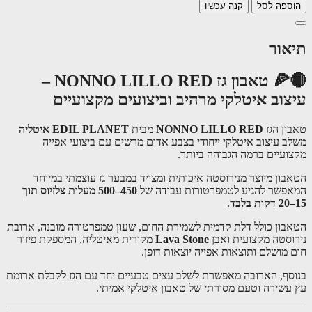
ספה לסל
קנה עכשיו
אור
🔴🍕 טאבון גז NONNO LILLO RED –
צוב איטלקי מרהיב וביצועים מקצועיים
ון הגז
NONNO LILLO RED
מבית
EDIL PLANET איטליה
ב עיצוב איטלקי ייחודי בצבע אדום מרשים עם ביצועי אפייה
ועיים ברמה הגבוהה ביותר.
בון מיוצר מנירוסטה איכותית ומצויד במבער גז עוצמתי במיוחד
פשר להגיע לטמפרטורות עבודה של
450–500 מעלות צלזיוס תוך
.
בון כולל דלת קדמית לשמירת החום, שעון טמפרטורה מובנה, ארובת
וסטה מקצועית ואבן
Lava Stone
מקורית מאיטליה, המספקת פיזור
 מושלם ותוצאות אפייה יוצאות דופן.
סף, הארובה מאפשרת לשלב עצים טבעיים יחד עם הגז לקבלת ארומת
עשירה וטעם מסורתי של טאבון איטלקי אמיתי.