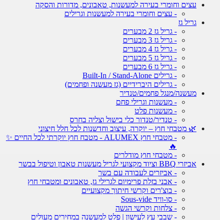
עצים וחומרי בעירה למעשנות, טאבונים, מדורות והסקה
- עצים וחומרי בעירה למעשנות וגרילים
גריל גז
- גריל גז 2 מבערים
- גריל גז 3 מבערים
- גריל גז 4 מבערים
- גריל גז 5 מבערים
- גריל גז 6 מבערים
- גרילים Built-In / Stand-Alone
- גרילים היברידיים (גז מעשנה ופחמים)
מעשנה/מנגל פחמים/טנדיר
- מעשנות וגרילי פחם
- מעשנות פלט
- טנדיר/טנדור כלי בישול וצליה בחרס
🌿 מטבחי חוץ – יוקרה, עיצוב וחדשנות לכל חלל חיצוני
- מטבחי חוץ ALUMEX - מטבח חוץ יוקרתי לכל החיים ✨
🔥
- מטבחי חוץ מודלרים
אביזרי BBQ וציוד מקצועי לגריל מעשנות טאבון וטיפול בבשר
- אביזרים לעבודה עם בשר
- אבני בזלת פרימיום לגרילי גז, טאבונים ומטבחי חוץ
- בוצ'רים וקרשי חיתוך מקצועיים
- סו-וויד Sous-vide
- צלחות וקרשי הגשה
- שבבי עץ לעישון | פלט למעשנה במחירים מעולים