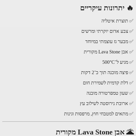
 יתרונות עיקריים
וצרת איטליה
בע אדום יוקרתי ומרשים
בער גז עוצמתי במיוחד
Lava S מקורית
ע ל־500°C
צה מוכנה תוך כ־2 דקות
לת קדמית לשמירת חום
עון טמפרטורה מובנה
רובת נירוסטה לשילוב עץ
תאים למטבחי חוץ, מרפסות וגינות
Lava Stone מקורית