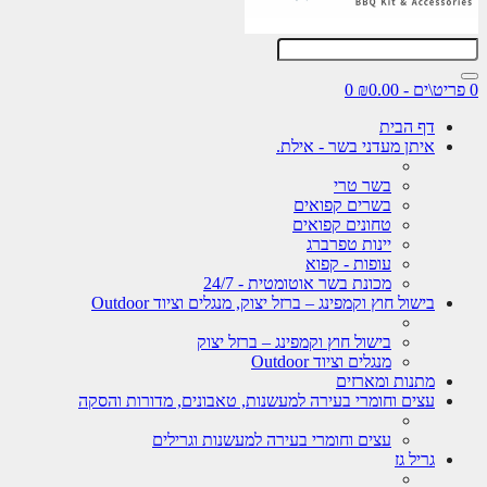
0
דף הבית
איתן מעדני בשר - אילת.
בשר טרי
בשרים קפואים
טחונים קפואים
יינות טפרברג
עופות - קפוא
מכונת בשר אוטומטית - 24/7
בישול חוץ וקמפינג – ברזל יצוק, מנגלים וציוד Outdoor
בישול חוץ וקמפינג – ברזל יצוק
מנגלים וציוד Outdoor
מתנות ומארזים
עצים וחומרי בעירה למעשנות, טאבונים, מדורות והסקה
עצים וחומרי בעירה למעשנות וגרילים
גריל גז