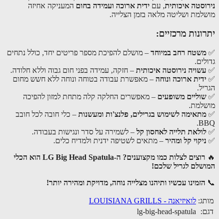
וסטה איכותית
, עם
ידית ארוכה ועמידה בחום
המעניקה אחיזה
למת ושליטה מלאה בזמן הצלייה.
ונות מרכזיים:
שטח רחב במיוחד
– מושלם להפיכת מספר פריטים יחד, כולל נתחים
ים.
שויה נירוסטה איכותית
– חזקה, עמידה בפני חום גבוה וללא חלודה.
דית ארוכה ונוחה
– מאפשרת עבודה בטוחה ונוחה ללא חשש מחום
ל.
וליים משופעים
– מאפשרים החלקה קלה מתחת למזון להפיכה
למת.
תאימה לשימוש בגרילים, פלנצ'ות ומעשנות
– כלי חובה לכל חובב
B
ולאת תלייה לאחסון קל
– לשמירה על סדר ונגישות בעבודה.
יקוי קל ומהיר
– מתאים לשטיפה ידנית ולמדיח כלים.
רוצים לצלות כמו מקצוענים? ה-LG Big Head Spatula הוא הכלי
שלם לגריל שלכם!
הזמינו עכשיו ותיהנו מצלייה נוחה, מדויקת ומהירה יותר!
ג:
לואיזיאנה - LOUISIANA GRILLS
:
lg-big-head-spatula