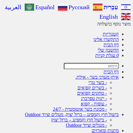
עִבְרִית
Русский
Español
العربية
English
ר נוסף בהצלחה
קטגוריות
התקשרו אלינו
דף הבית
החשבון שלי
0
עגלת קניות
דף הבית
איתן מעדני בשר - אילת.
- בשר טרי
- בשרים קפואים
- טחונים קפואים
- יינות טפרברג
- עופות - קפוא
- מכונת בשר אוטומטית - 24/7
בישול חוץ וקמפינג – ברזל יצוק, מנגלים וציוד Outdoor
- בישול חוץ וקמפינג – ברזל יצוק
- מנגלים וציוד Outdoor
מתנות ומארזים