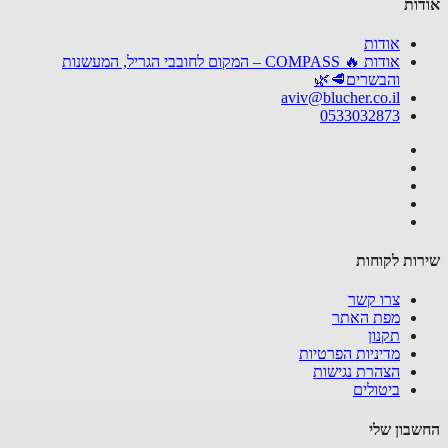
ות
אודות
אודות 🔥 COMPASS – המקום לחובבי הגריל, המעשנות
והבשרים🥩🌿
aviv@blucher.co.il
0533032873
ות לקוחות
צרו קשר
מפת האתר
תקנון
מדיניות הפרטיות
הצהרת נגישות
ביטולים
בון שלי