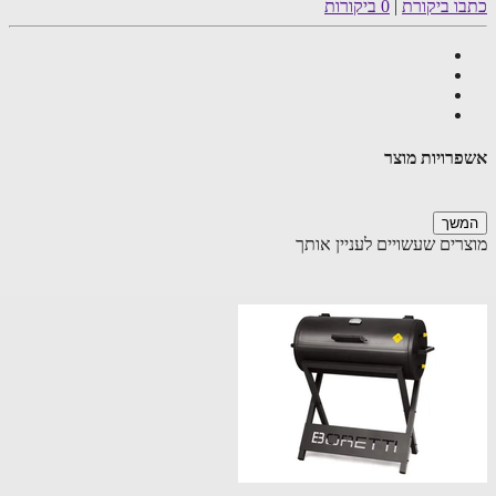
ו ביקורת
|
0 ביקורות
רויות מוצר
שך
רים שעשויים לעניין אותך