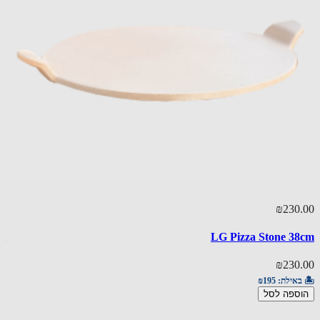
90.00
₪230
l Set
LG Pizza Stone 3
90.00
₪230
באילת:
₪195
🏝️ באי
ספה לסל
הוספ