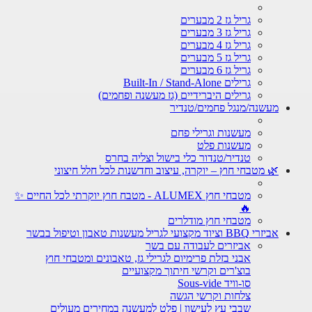
גריל גז 2 מבערים
גריל גז 3 מבערים
גריל גז 4 מבערים
גריל גז 5 מבערים
גריל גז 6 מבערים
גרילים Built-In / Stand-Alone
גרילים היברידיים (גז מעשנה ופחמים)
מעשנה/מנגל פחמים/טנדיר
מעשנות וגרילי פחם
מעשנות פלט
טנדיר/טנדור כלי בישול וצליה בחרס
🌿 מטבחי חוץ – יוקרה, עיצוב וחדשנות לכל חלל חיצוני
מטבחי חוץ ALUMEX - מטבח חוץ יוקרתי לכל החיים ✨
🔥
מטבחי חוץ מודלרים
אביזרי BBQ וציוד מקצועי לגריל מעשנות טאבון וטיפול בבשר
אביזרים לעבודה עם בשר
אבני בזלת פרימיום לגרילי גז, טאבונים ומטבחי חוץ
בוצ'רים וקרשי חיתוך מקצועיים
סו-וויד Sous-vide
צלחות וקרשי הגשה
שבבי עץ לעישון | פלט למעשנה במחירים מעולים