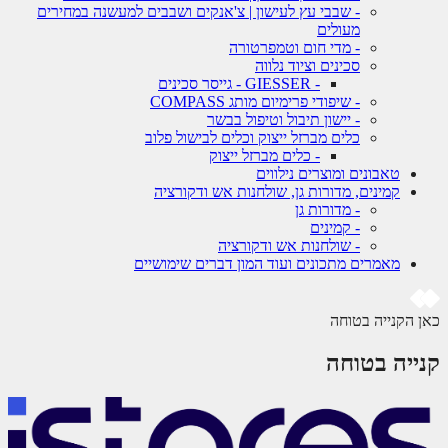
- שבבי עץ לעישון | צ'אנקים ושבבים למעשנה במחירים
מעולים
- מדי חום וטמפרטורה
סכינים וציוד נלווה
- GIESSER - גייסר סכינים
- שיפודי פרימיום מותג COMPASS
- יישון תיבול וטיפול בבשר
כלים מברזל ייצוק וכלים לבישול פלוב
- כלים מברזל ייצוק
טאבונים ומוצרים נילווים
קמינים, מדורות גן, שולחנות אש ודקורציה
- מדורות גן
- קמינים
- שולחנות אש ודקורציה
מאמרים מתכונים ועוד המון דברים שימושיים
 הקנייה בטוחה
ייה בטוחה