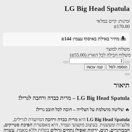
LG Big Head Spatu
ות: קיים במלאי
₪170
️ מחיר באילת באיסוף עצמי: ₪144
וח למוצר
וח חבילה לכל הארץ
(₪55.00)
ספה לסל
קנה עכשיו
אור
LG Big Head Sp – מרית כבדה ורחבה לגריל!
שליטה מושלמת על הצלייה – חובה לכל חובב גריל!
LG Big Head Spat
היא
מרית כבדה ורחבה
המיועדת לגרילים,
צ'ות ומעשנות. בעיצוב מקצועי ועמיד, היא מאפשרת
הפיכת סטייקים,
ורגרים, דגים, ירקות ואפילו נתחים גדולים
בקלות וללא מאמץ.
עשויה