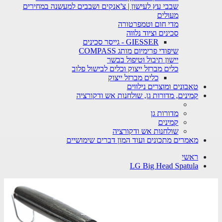
שבבי עץ לעישון | צ'אנקים ושבבים למעשנה במחירים
מעולים
מדי חום וטמפרטורה
סכינים וציוד נלווה
GIESSER - גייסר סכינים
שיפודי פרימיום מותג COMPASS
יישון תיבול וטיפול בבשר
כלים מברזל ייצוק וכלים לבישול פלוב
כלים מברזל ייצוק
טאבונים ומוצרים נילווים
קמינים, מדורות גן, שולחנות אש ודקורציה
מדורות גן
קמינים
שולחנות אש ודקורציה
מאמרים מתכונים ועוד המון דברים שימושיים
ראשי
LG Big Head Spatula