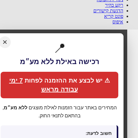
רקע בהיר
הדגשת קישורים
פונט קריא
איפוס
×
📍
רכישה באילת ללא מע״מ
⚠ יש לבצע את ההזמנה לפחות
7 ימי
עבודה מראש
🍪 אנחנו משתמשים בעוגיות כדי לשפר את החוויה
שלך
המחירים באתר עבור הזמנות לאילת מוצגים
ללא מע״מ
,
האתר עושה שימוש בעוגיות (Cookies) לתפעול תקין, אנליטיקה,
בהתאם לתנאי החוק.
התאמת תכנים ופרסום ממוקד. בלחיצה על
„מאשר הכול”
אתה
מסכים לכל הקטגוריות כמפורט ב
מדיניות הפרטיות
. באפשרותך
לשנות העדפות בכל עת דרך
„העדפות פרטיות”
בתחתית האתר.
חשוב לדעת: