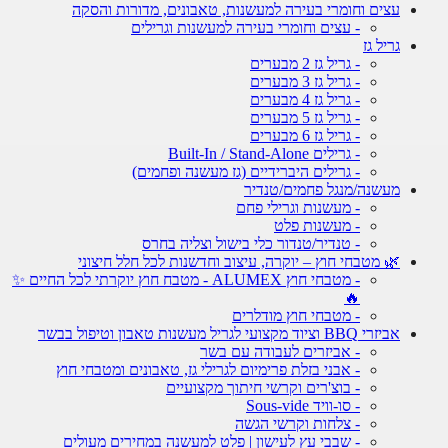
עצים וחומרי בעירה למעשנות, טאבונים, מדורות והסקה
- עצים וחומרי בעירה למעשנות וגרילים
גריל גז
- גריל גז 2 מבערים
- גריל גז 3 מבערים
- גריל גז 4 מבערים
- גריל גז 5 מבערים
- גריל גז 6 מבערים
- גרילים Built-In / Stand-Alone
- גרילים היברידיים (גז מעשנה ופחמים)
מעשנה/מנגל פחמים/טנדיר
- מעשנות וגרילי פחם
- מעשנות פלט
- טנדיר/טנדור כלי בישול וצליה בחרס
🌿 מטבחי חוץ – יוקרה, עיצוב וחדשנות לכל חלל חיצוני
- מטבחי חוץ ALUMEX - מטבח חוץ יוקרתי לכל החיים ✨
🔥
- מטבחי חוץ מודלרים
אביזרי BBQ וציוד מקצועי לגריל מעשנות טאבון וטיפול בבשר
- אביזרים לעבודה עם בשר
- אבני בזלת פרימיום לגרילי גז, טאבונים ומטבחי חוץ
- בוצ'רים וקרשי חיתוך מקצועיים
- סו-וויד Sous-vide
- צלחות וקרשי הגשה
- שבבי עץ לעישון | פלט למעשנה במחירים מעולים