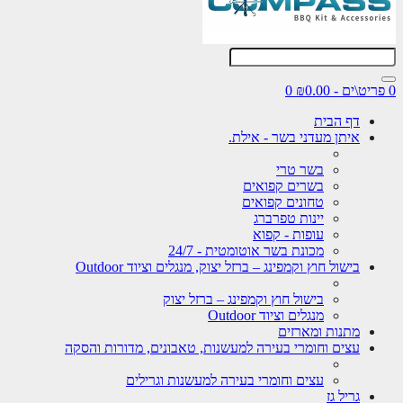
0
דף הבית
איתן מעדני בשר - אילת.
בשר טרי
בשרים קפואים
טחונים קפואים
יינות טפרברג
עופות - קפוא
מכונת בשר אוטומטית - 24/7
בישול חוץ וקמפינג – ברזל יצוק, מנגלים וציוד Outdoor
בישול חוץ וקמפינג – ברזל יצוק
מנגלים וציוד Outdoor
מתנות ומארזים
עצים וחומרי בעירה למעשנות, טאבונים, מדורות והסקה
עצים וחומרי בעירה למעשנות וגרילים
גריל גז