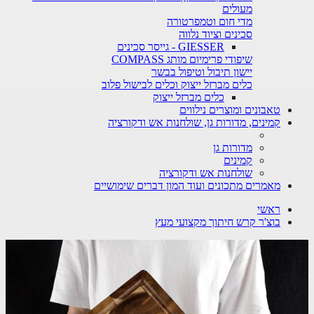
מעולים
מדי חום וטמפרטורה
סכינים וציוד נלווה
GIESSER - גייסר סכינים
שיפודי פרימיום מותג COMPASS
יישון תיבול וטיפול בבשר
כלים מברזל ייצוק וכלים לבישול פלוב
כלים מברזל ייצוק
טאבונים ומוצרים נילווים
קמינים, מדורות גן, שולחנות אש ודקורציה
מדורות גן
קמינים
שולחנות אש ודקורציה
מאמרים מתכונים ועוד המון דברים שימושיים
ראשי
בוצ'ר קרש חיתוך מקצועי מעץ