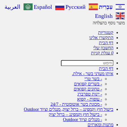
עִבְרִית
Русский
Español
العربية
English
ר נוסף בהצלחה
קטגוריות
התקשרו אלינו
דף הבית
החשבון שלי
0
עגלת קניות
דף הבית
איתן מעדני בשר - אילת.
- בשר טרי
- בשרים קפואים
- טחונים קפואים
- יינות טפרברג
- עופות - קפוא
- מכונת בשר אוטומטית - 24/7
בישול חוץ וקמפינג – ברזל יצוק, מנגלים וציוד Outdoor
- בישול חוץ וקמפינג – ברזל יצוק
- מנגלים וציוד Outdoor
מתנות ומארזים