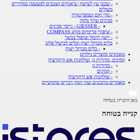
- שבבי עץ לעישון | צ'אנקים ושבבים למעשנה במחירים
מעולים
- מדי חום וטמפרטורה
סכינים וציוד נלווה
- GIESSER - גייסר סכינים
- שיפודי פרימיום מותג COMPASS
- יישון תיבול וטיפול בבשר
כלים מברזל ייצוק וכלים לבישול פלוב
- כלים מברזל ייצוק
טאבונים ומוצרים נילווים
קמינים, מדורות גן, שולחנות אש ודקורציה
- מדורות גן
- קמינים
- שולחנות אש ודקורציה
מאמרים מתכונים ועוד המון דברים שימושיים
 הקנייה בטוחה
ייה בטוחה