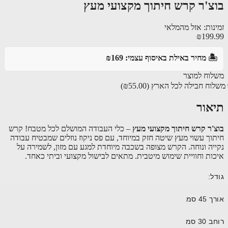
צ'ר קרש חיתוך מקצועי מעץ
נות: אזל מהמלאי
₪199
️ מחיר באילת באיסוף עצמי: ₪169
וח למוצר
וח חבילה לכל הארץ
(₪55.00)
אור
'ר קרש חיתוך מקצועי מעץ
– כלי העבודה המושלם לכל מטבח! קרש
וך עשוי מעץ שיטה חזק במיוחד, עם פס ניקוז נוזלים שמבטיח עבודה
יה ונוחה. הקרש מצופה בשכבה מיוחדת למגע עם מזון, לשמירה על
ות וחוויית שימוש מיטבית. מתאים לבישול מקצועי וביתי כאחד.
:
4 סמ
3 סמ