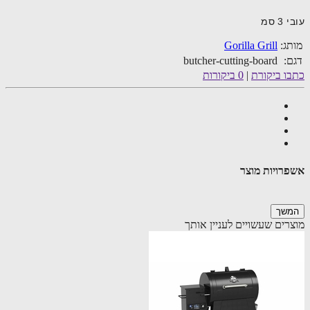
 סמ
ג:
Gorilla Grill
:
butcher-cutting-board
ו ביקורת
|
0 ביקורות
רויות מוצר
שך
רים שעשויים לעניין אותך