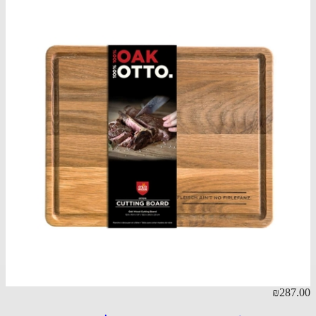
98.00
₪287