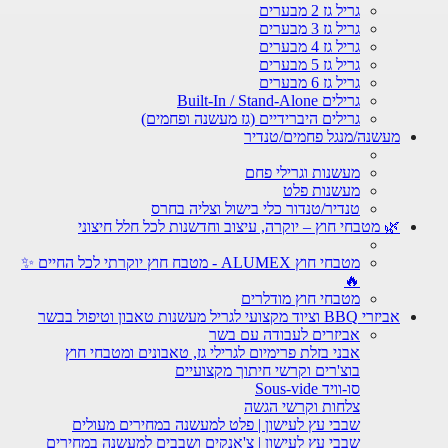
גריל גז 2 מבערים
גריל גז 3 מבערים
גריל גז 4 מבערים
גריל גז 5 מבערים
גריל גז 6 מבערים
גרילים Built-In / Stand-Alone
גרילים היברידיים (גז מעשנה ופחמים)
מעשנה/מנגל פחמים/טנדיר
מעשנות וגרילי פחם
מעשנות פלט
טנדיר/טנדור כלי בישול וצליה בחרס
🌿 מטבחי חוץ – יוקרה, עיצוב וחדשנות לכל חלל חיצוני
מטבחי חוץ ALUMEX - מטבח חוץ יוקרתי לכל החיים ✨
🔥
מטבחי חוץ מודלרים
אביזרי BBQ וציוד מקצועי לגריל מעשנות טאבון וטיפול בבשר
אביזרים לעבודה עם בשר
אבני בזלת פרימיום לגרילי גז, טאבונים ומטבחי חוץ
בוצ'רים וקרשי חיתוך מקצועיים
סו-וויד Sous-vide
צלחות וקרשי הגשה
שבבי עץ לעישון | פלט למעשנה במחירים מעולים
שבבי עץ לעישון | צ'אנקים ושבבים למעשנה במחירים