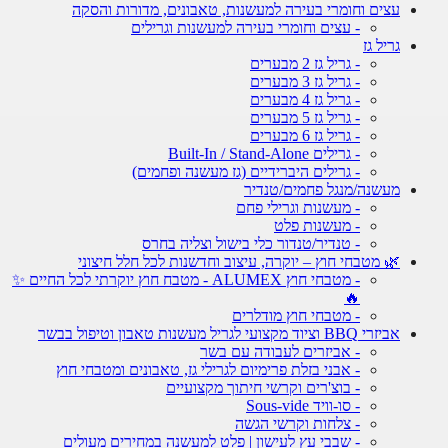
עצים וחומרי בעירה למעשנות, טאבונים, מדורות והסקה
- עצים וחומרי בעירה למעשנות וגרילים
גריל גז
- גריל גז 2 מבערים
- גריל גז 3 מבערים
- גריל גז 4 מבערים
- גריל גז 5 מבערים
- גריל גז 6 מבערים
- גרילים Built-In / Stand-Alone
- גרילים היברידיים (גז מעשנה ופחמים)
מעשנה/מנגל פחמים/טנדיר
- מעשנות וגרילי פחם
- מעשנות פלט
- טנדיר/טנדור כלי בישול וצליה בחרס
🌿 מטבחי חוץ – יוקרה, עיצוב וחדשנות לכל חלל חיצוני
- מטבחי חוץ ALUMEX - מטבח חוץ יוקרתי לכל החיים ✨
🔥
- מטבחי חוץ מודלרים
אביזרי BBQ וציוד מקצועי לגריל מעשנות טאבון וטיפול בבשר
- אביזרים לעבודה עם בשר
- אבני בזלת פרימיום לגרילי גז, טאבונים ומטבחי חוץ
- בוצ'רים וקרשי חיתוך מקצועיים
- סו-וויד Sous-vide
- צלחות וקרשי הגשה
- שבבי עץ לעישון | פלט למעשנה במחירים מעולים