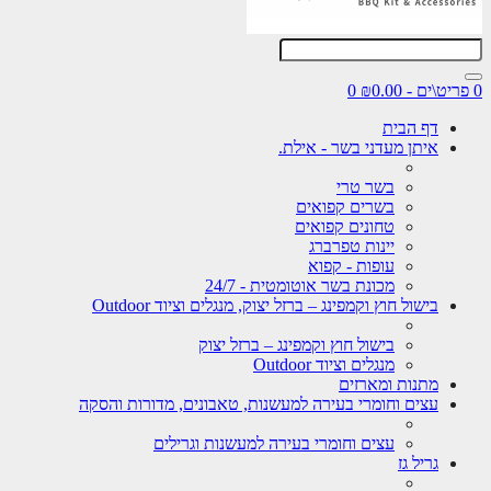
0
דף הבית
איתן מעדני בשר - אילת.
בשר טרי
בשרים קפואים
טחונים קפואים
יינות טפרברג
עופות - קפוא
מכונת בשר אוטומטית - 24/7
בישול חוץ וקמפינג – ברזל יצוק, מנגלים וציוד Outdoor
בישול חוץ וקמפינג – ברזל יצוק
מנגלים וציוד Outdoor
מתנות ומארזים
עצים וחומרי בעירה למעשנות, טאבונים, מדורות והסקה
עצים וחומרי בעירה למעשנות וגרילים
גריל גז