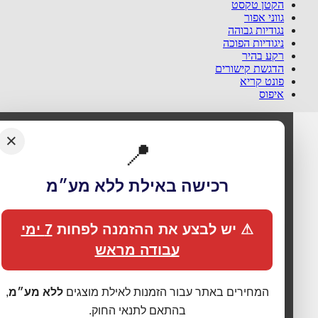
הקטן טקסט
גווני אפור
נגודיות גבוהה
ניגודיות הפוכה
רקע בהיר
הדגשת קישורים
פונט קריא
איפוס
×
📍
רכישה באילת ללא מע״מ
⚠ יש לבצע את ההזמנה לפחות
7 ימי
🍪 אנחנו משתמשים בעוגיות כדי לשפר את החוויה
עבודה מראש
שלך
האתר עושה שימוש בעוגיות (Cookies) לתפעול תקין, אנליטיקה,
המחירים באתר עבור הזמנות לאילת מוצגים
ללא מע״מ
,
התאמת תכנים ופרסום ממוקד. בלחיצה על
„מאשר הכול”
אתה
בהתאם לתנאי החוק.
מסכים לכל הקטגוריות כמפורט ב
מדיניות הפרטיות
. באפשרותך