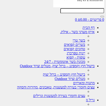
0
דף הבית
איתן מעדני בשר - אילת.
בשר טרי
בשרים קפואים
טחונים קפואים
יינות טפרברג
עופות - קפוא
מכונת בשר אוטומטית - 24/7
בישול חוץ וקמפינג – ברזל יצוק, מנגלים וציוד Outdoor
בישול חוץ וקמפינג – ברזל יצוק
מנגלים וציוד Outdoor
מתנות ומארזים
עצים וחומרי בעירה למעשנות, טאבונים, מדורות והסקה
עצים וחומרי בעירה למעשנות וגרילים
גריל גז