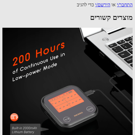
בר/י
או
הירשם/י
כדי להגיב
צרים קשורים