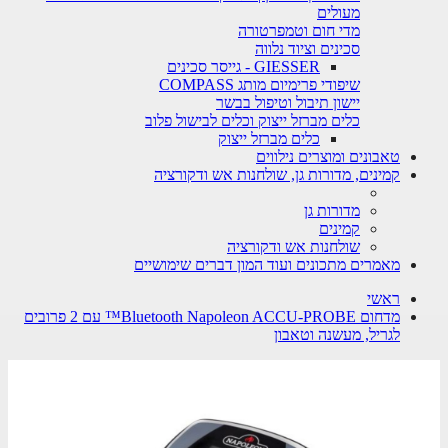
מעולים
מדי חום וטמפרטורה
סכינים וציוד נלווה
GIESSER - גייסר סכינים
שיפודי פרימיום מותג COMPASS
יישון תיבול וטיפול בבשר
כלים מברזל ייצוק וכלים לבישול פלוב
כלים מברזל ייצוק
טאבונים ומוצרים נילווים
קמינים, מדורות גן, שולחנות אש ודקורציה
מדורות גן
קמינים
שולחנות אש ודקורציה
מאמרים מתכונים ועוד המון דברים שימושיים
ראשי
מדחום Bluetooth Napoleon ACCU-PROBE™ עם 2 פרובים
לגריל, מעשנה וטאבון