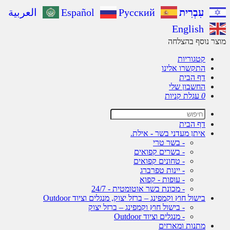
עִבְרִית
Русский
Español
العربية
English
ר נוסף בהצלחה
קטגוריות
התקשרו אלינו
דף הבית
החשבון שלי
0
עגלת קניות
דף הבית
איתן מעדני בשר - אילת.
- בשר טרי
- בשרים קפואים
- טחונים קפואים
- יינות טפרברג
- עופות - קפוא
- מכונת בשר אוטומטית - 24/7
בישול חוץ וקמפינג – ברזל יצוק, מנגלים וציוד Outdoor
- בישול חוץ וקמפינג – ברזל יצוק
- מנגלים וציוד Outdoor
מתנות ומארזים