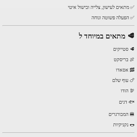
תאים לעישון, צלייה ובישול איטי
פעלה פשוטה ונוחה
 מתאים במיוחד ל
סטייקים
בריסקט
אסאדו
עוף שלם
הודו
דגים
המבורגרים
נקניקיות