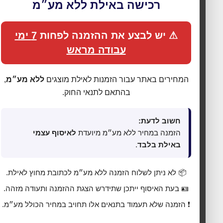
רכישה באילת ללא מע״מ
⚠ יש לבצע את ההזמנה לפחות
7 ימי
עבודה מראש
המחירים באתר עבור הזמנות לאילת מוצגים
ללא מע״מ
,
בהתאם לתנאי החוק.
🍪 אנחנו משתמשים בעוגיות כדי לשפר את החוויה
חשוב לדעת:
שלך
הזמנה במחיר ללא מע״מ מיועדת
לאיסוף עצמי
באילת בלבד
.
האתר עושה שימוש בעוגיות (Cookies) לתפעול תקין, אנליטיקה,
התאמת תכנים ופרסום ממוקד. בלחיצה על
„מאשר הכול”
אתה
מסכים לכל הקטגוריות כמפורט ב
מדיניות הפרטיות
. באפשרותך
📦 לא ניתן לשלוח הזמנה ללא מע״מ לכתובת מחוץ לאילת.
לשנות העדפות בכל עת דרך
„העדפות פרטיות”
בתחתית האתר.
🪪 בעת האיסוף ייתכן שתידרש הצגת ההזמנה ותעודה מזהה.
⚙ נהל העדפות פרטיות
❗ הזמנה שלא תעמוד בתנאים אלו תחויב במחיר הכולל מע״מ.