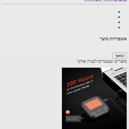
רויות מוצר
שך
רים שעשויים לעניין אותך