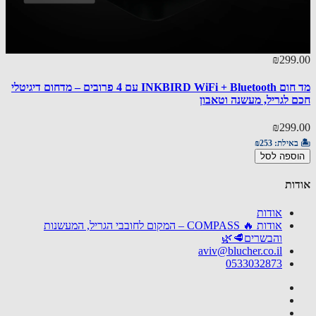
77.00
₪299
מד חום INKBIRD WiFi + Bluetooth עם 4 פרובים – מדחום דיגיטלי
ter Pizza
 לגריל, מעשנה וטאבון
77.00
₪299
🏝️ באי
באילת:
₪253
הוספ
ספה לסל
ות
אודות
אודות 🔥 COMPASS – המקום לחובבי הגריל, המעשנות
והבשרים🥩🌿
aviv@blucher.co.il
0533032873