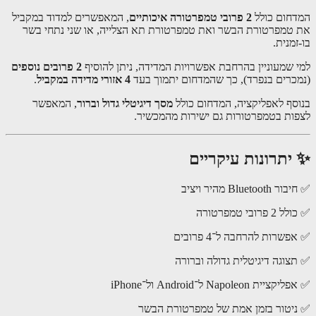
חום כולל
2 פרובי טמפרטורה איכותיים
, המאפשרים למדוד במקביל
טמפרטורת הבשר ואת טמפרטורת תא הצלייה, או שני נתחי בשר
מנית.
 שמעוניין בהרחבת אפשרויות המדידה, ניתן להוסיף
2 פרובים נוספים
כרים בנפרד), כך שהמדחום יתמוך בעד
4 אזורי מדידה במקביל
.
סף לאפליקציה, המדחום כולל
מסך דיגיטלי גדול וברור
, המאפשר
ות בטמפרטורות גם ישירות מהמכשיר.
יתרונות עיקריים
Bluetoo מהיר ויציב
רובי טמפרטורה
שרות להרחבה ל־4 פרובים
צוגה דיגיטלית גדולה וברורה
ית Napoleon ל־Android ול־iPhone
יטור בזמן אמת של טמפרטורת הבשר