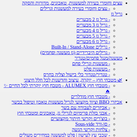
עצים וחומרי בעירה למעשנות, טאבונים, מדורות והסקה
- עצים וחומרי בעירה למעשנות וגרילים
גריל גז
- גריל גז 2 מבערים
- גריל גז 3 מבערים
- גריל גז 4 מבערים
- גריל גז 5 מבערים
- גריל גז 6 מבערים
- גרילים Built-In / Stand-Alone
- גרילים היברידיים (גז מעשנה ופחמים)
מעשנה/מנגל פחמים/טנדיר
- מעשנות וגרילי פחם
- מעשנות פלט
- טנדיר/טנדור כלי בישול וצליה בחרס
🌿 מטבחי חוץ – יוקרה, עיצוב וחדשנות לכל חלל חיצוני
- מטבחי חוץ ALUMEX - מטבח חוץ יוקרתי לכל החיים ✨
🔥
- מטבחי חוץ מודלרים
אביזרי BBQ וציוד מקצועי לגריל מעשנות טאבון וטיפול בבשר
- אביזרים לעבודה עם בשר
- אבני בזלת פרימיום לגרילי גז, טאבונים ומטבחי חוץ
- בוצ'רים וקרשי חיתוך מקצועיים
- סו-וויד Sous-vide
- צלחות וקרשי הגשה
- שבבי עץ לעישון | פלט למעשנה במחירים מעולים