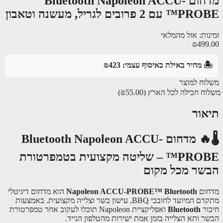
מדחום Bluetooth Napoleon ACCU-
 2 פרובים לגריל, מעשנה וטאבון
נות: אזל מהמלאי
₪499
️ מחיר באילת באיסוף עצמי: ₪423
וח למוצר
וח חבילה לכל הארץ
(₪55.00)
אור
🌡🔥 מדחום Bluetooth Napoleon ACCU-
PROBE™ – שליטה מקצועית בטמפרטורת
שר מכל מקום
ום
Napoleon ACCU-PROBE™ Bluetooth
הוא מדחום דיגיטלי
מתקדם המיועד לחובבי BBQ, עישון בשר וצלייה מקצועית. באמצעות
ור
Bluetooth
ואפליקציית Napoleon תוכלו לעקוב אחר טמפרטורת
ר ותא הצלייה בזמן אמת ישירות מהטלפון הנייד.