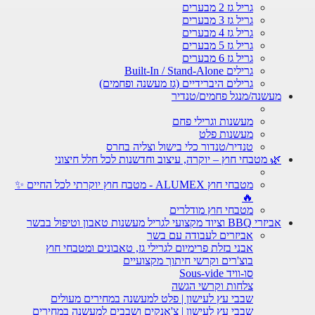
גריל גז 2 מבערים
גריל גז 3 מבערים
גריל גז 4 מבערים
גריל גז 5 מבערים
גריל גז 6 מבערים
גרילים Built-In / Stand-Alone
גרילים היברידיים (גז מעשנה ופחמים)
מעשנה/מנגל פחמים/טנדיר
מעשנות וגרילי פחם
מעשנות פלט
טנדיר/טנדור כלי בישול וצליה בחרס
🌿 מטבחי חוץ – יוקרה, עיצוב וחדשנות לכל חלל חיצוני
מטבחי חוץ ALUMEX - מטבח חוץ יוקרתי לכל החיים ✨
🔥
מטבחי חוץ מודלרים
אביזרי BBQ וציוד מקצועי לגריל מעשנות טאבון וטיפול בבשר
אביזרים לעבודה עם בשר
אבני בזלת פרימיום לגרילי גז, טאבונים ומטבחי חוץ
בוצ'רים וקרשי חיתוך מקצועיים
סו-וויד Sous-vide
צלחות וקרשי הגשה
שבבי עץ לעישון | פלט למעשנה במחירים מעולים
שבבי עץ לעישון | צ'אנקים ושבבים למעשנה במחירים