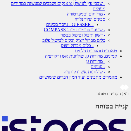
- שבבי עץ לעישון | צ'אנקים ושבבים למעשנה במחירים
מעולים
- מדי חום וטמפרטורה
סכינים וציוד נלווה
- GIESSER - גייסר סכינים
- שיפודי פרימיום מותג COMPASS
- יישון תיבול וטיפול בבשר
כלים מברזל ייצוק וכלים לבישול פלוב
- כלים מברזל ייצוק
טאבונים ומוצרים נילווים
קמינים, מדורות גן, שולחנות אש ודקורציה
- מדורות גן
- קמינים
- שולחנות אש ודקורציה
מאמרים מתכונים ועוד המון דברים שימושיים
 הקנייה בטוחה
ייה בטוחה