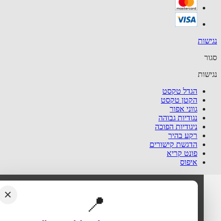
שות
ר
שות
הגדל טקסט
הקטן טקסט
גווני אפור
נגודיות גבוהה
ניגודיות הפוכה
רקע בהיר
הדגשת קישורים
פונט קריא
איפוס
×
📍