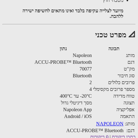
מטבחי חוץ
מיועד לצלייה עקיפה בלבד ואינו מתאים לחשיפה ישירה
ללהבה.
 מפרט טכני
תכונה
נתון
ג
Napoleon
ACCU-PROBE™ Bluetooth
"ט
70077
 חיבור
Bluetooth
בים כלולים
2
ר פרובים מקסימלי
4
ח מדידה
‎-20°C עד 400°C
גה
מסך דיגיטלי גדול
יקציה
Napoleon App
אמה
Android / iOS
ג:
NAPOLEON
:
ACCU-PROBE™ Bluetooth
ו ביקורת
|
0 ביקורות