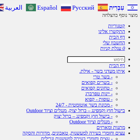
עִבְרִית
Русский
Español
العربية
מוצר נוסף בהצלחה
קטגוריות
התקשרו אלינו
דף הבית
החשבון שלי
0
עגלת קניות
דף הבית
איתן מעדני בשר - אילת.
- בשר טרי
- בשרים קפואים
- טחונים קפואים
- יינות טפרברג
- עופות - קפוא
- מכונת בשר אוטומטית - 24/7
בישול חוץ וקמפינג – ברזל יצוק, מנגלים וציוד Outdoor
- בישול חוץ וקמפינג – ברזל יצוק
- מנגלים וציוד Outdoor
מתנות ומארזים
עצים וחומרי בעירה למעשנות, טאבונים, מדורות והסקה
- עצים וחומרי בעירה למעשנות וגרילים