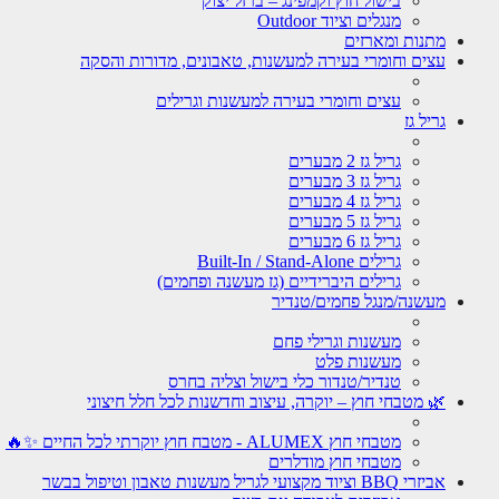
בישול חוץ וקמפינג – ברזל יצוק
מנגלים וציוד Outdoor
מתנות ומארזים
עצים וחומרי בעירה למעשנות, טאבונים, מדורות והסקה
עצים וחומרי בעירה למעשנות וגרילים
גריל גז
גריל גז 2 מבערים
גריל גז 3 מבערים
גריל גז 4 מבערים
גריל גז 5 מבערים
גריל גז 6 מבערים
גרילים Built-In / Stand-Alone
גרילים היברידיים (גז מעשנה ופחמים)
מעשנה/מנגל פחמים/טנדיר
מעשנות וגרילי פחם
מעשנות פלט
טנדיר/טנדור כלי בישול וצליה בחרס
🌿 מטבחי חוץ – יוקרה, עיצוב וחדשנות לכל חלל חיצוני
מטבחי חוץ ALUMEX - מטבח חוץ יוקרתי לכל החיים ✨🔥
מטבחי חוץ מודלרים
אביזרי BBQ וציוד מקצועי לגריל מעשנות טאבון וטיפול בבשר