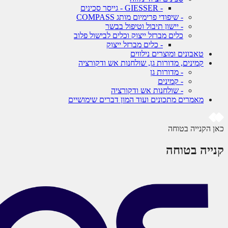
- GIESSER - גייסר סכינים
- שיפודי פרימיום מותג COMPASS
- יישון תיבול וטיפול בבשר
כלים מברזל ייצוק וכלים לבישול פלוב
- כלים מברזל ייצוק
טאבונים ומוצרים נילווים
קמינים, מדורות גן, שולחנות אש ודקורציה
- מדורות גן
- קמינים
- שולחנות אש ודקורציה
מאמרים מתכונים ועוד המון דברים שימושיים
כאן הקנייה בטוחה
קנייה בטוחה