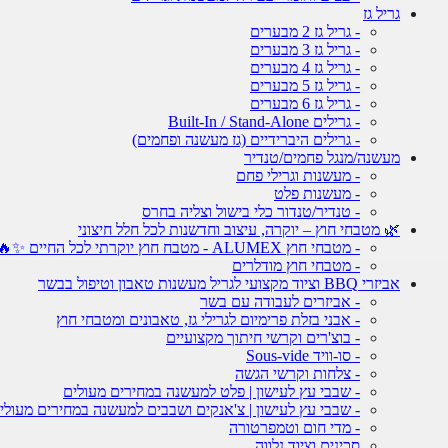
גריל גז
- גריל גז 2 מבערים
- גריל גז 3 מבערים
- גריל גז 4 מבערים
- גריל גז 5 מבערים
- גריל גז 6 מבערים
- גרילים Built-In / Stand-Alone
- גרילים היברידיים (גז מעשנה ופחמים)
מעשנה/מנגל פחמים/טנדיר
- מעשנות וגרילי פחם
- מעשנות פלט
- טנדיר/טנדור כלי בישול וצליה בחרס
🌿 מטבחי חוץ – יוקרה, עיצוב וחדשנות לכל חלל חיצוני
- מטבחי חוץ ALUMEX - מטבח חוץ יוקרתי לכל החיים ✨🔥
- מטבחי חוץ מודלרים
אביזרי BBQ וציוד מקצועי לגריל מעשנות טאבון וטיפול בבשר
- אביזרים לעבודה עם בשר
- אבני בזלת פרימיום לגרילי גז, טאבונים ומטבחי חוץ
- בוצ'רים וקרשי חיתוך מקצועיים
- סו-וויד Sous-vide
- צלחות וקרשי הגשה
- שבבי עץ לעישון | פלט למעשנה במחירים מעולים
- שבבי עץ לעישון | צ'אנקים ושבבים למעשנה במחירים מעולי
- מדי חום וטמפרטורה
סכינים וציוד נלווה