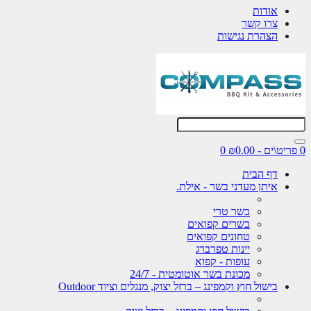
אודות
צרו קשר
הצהרת נגישות
0 פריט\ים - ₪0.00
0
דף הבית
איתן מעדני בשר - אילת.
בשר טרי
בשרים קפואים
טחונים קפואים
יינות טפרברג
עופות - קפוא
מכונת בשר אוטומטית - 24/7
בישול חוץ וקמפינג – ברזל יצוק, מנגלים וציוד Outdoor