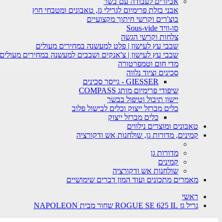
אביזרים לעבודה עם בשר
אבני בזלת פרימיום לגרילי גז, טאבונים ומטבחי חוץ
בוצ'רים וקרשי חיתוך מקצועיים
סו-וויד Sous-vide
צלחות וקרשי הגשה
שבבי עץ לעישון | פלט למעשנה במחירים מעולים
שבבי עץ לעישון | צ'אנקים ושבבים למעשנה במחירים מעולים
מדי חום וטמפרטורה
סכינים וציוד נלווה
GIESSER - גייסר סכינים
שיפודי פרימיום מותג COMPASS
יישון תיבול וטיפול בבשר
כלים מברזל ייצוק וכלים לבישול פלוב
כלים מברזל ייצוק
טאבונים ומוצרים נילווים
קמינים, מדורות גן, שולחנות אש ודקורציה
מדורות גן
קמינים
שולחנות אש ודקורציה
מאמרים מתכונים ועוד המון דברים שימושיים
ראשי
גריל גז ROGUE SE 625 IL שחור מבית NAPOLEON