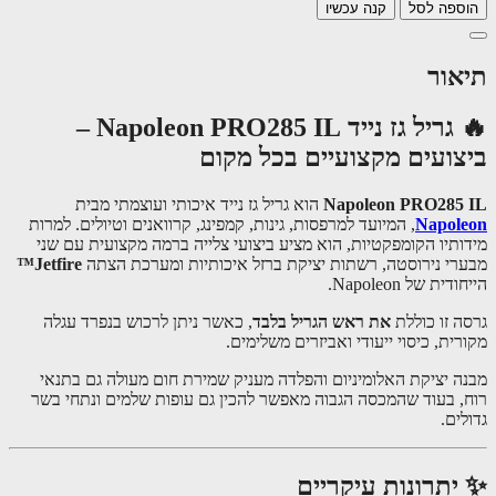
ספה לסל
קנה עכשיו
אור
🔥 גריל גז נייד Napoleon PRO285 IL –
צועים מקצועיים בכל מקום
Napoleon PRO285
הוא גריל גז נייד איכותי ועוצמתי מבית
Napol
, המיועד למרפסות, גינות, קמפינג, קרוואנים וטיולים. למרות
ותיו הקומפקטיות, הוא מציע ביצועי צלייה ברמה מקצועית עם שני
רי נירוסטה, רשתות יציקת ברזל איכותיות ומערכת הצתה
Jetfire™
ית של Napoleon.
ה זו כוללת
את ראש הגריל בלבד
, כאשר ניתן לרכוש בנפרד עגלה
ית, כיסוי ייעודי ואביזרים משלימים.
ה יציקת האלומיניום והפלדה מעניק שמירת חום מעולה גם בתנאי
, בעוד שהמכסה הגבוה מאפשר להכין גם עופות שלמים ונתחי בשר
ים.
יתרונות עיקריים