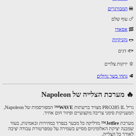
המבורגרים
עוף שלם
אסאדו
נקניקיות
דגים
נתחי בשר גדולים
מערכת הצלייה של Napoleon
ד ברשתות
WAVE™
המפורסמות של Napoleon,
ניקות סימני צריבה מקצועיים ופיזור חום אחיד.
רכת
Jetfire™
מדליקה כל מבער בנפרד במהירות ובאמינות, בעוד
נה יציקת האלומיניום מסייע בשמירה על טמפרטורת עבודה יציבה
רך כל הצלייה.