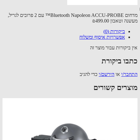
מדחום Bluetooth Napoleon ACCU-PROBE™ עם 2 פרובים לגריל,
נה וטאבון
₪499.00
ביקורות (0)
אפשרויות איסוף ומשלוח
 ביקורות עבור מוצר זה
בו ביקורת
בר/י
או
הירשם/י
כדי להגיב
צרים קשורים