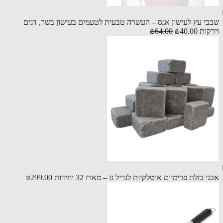
י עץ לעישון אגס – העשרה טבעית לטעמים בעישון בשר, דגים
קות
₪40.00
₪64.00
 בזלת פרימיום איטלקיות לגריל גז – מארז 32 יחידות
₪299.00