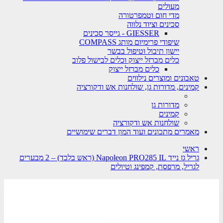
מעולים
מדי חום וטמפרטורה
סכינים וציוד נלווה
GIESSER - גייסר סכינים
שיפודי פרימיום מותג COMPASS
יישון תיבול וטיפול בבשר
כלים מברזל ייצוק וכלים לבישול פלוב
כלים מברזל ייצוק
טאבונים ומוצרים נילווים
קמינים, מדורות גן, שולחנות אש ודקורציה
מדורות גן
קמינים
שולחנות אש ודקורציה
מאמרים מתכונים ועוד המון דברים שימושיים
ראשי
גריל גז נייד Napoleon PRO285 IL (ראש בלבד) – 2 מבערים
לגריל, מרפסת, קמפינג וטיולים