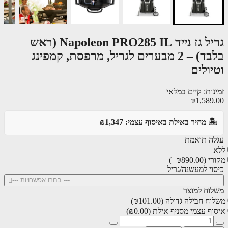
גריל גז נייד Napoleon PRO285 IL (ראש
בלבד) – 2 מבערים לגריל, מרפסת, קמפינג
ולים
ות: קיים במלאי
₪1,589
️ מחיר באילת באיסוף עצמי: ₪1,347
ה תואמת
רי
(₪890.00+)
וי למעשנה/גריל
--- בחרו אפשרויות ---
וח למוצר
ח חבילה גדולה
(₪101.00)
ף עצמי מסניף אילת
(₪0.00)