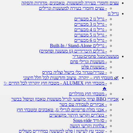
עצים וחומרי בעירה למעשנות, טאבונים, מדורות והסקה
- עצים וחומרי בעירה למעשנות וגרילים
גריל גז
- גריל גז 2 מבערים
- גריל גז 3 מבערים
- גריל גז 4 מבערים
- גריל גז 5 מבערים
- גריל גז 6 מבערים
- גרילים Built-In / Stand-Alone
- גרילים היברידיים (גז מעשנה ופחמים)
מעשנה/מנגל פחמים/טנדיר
- מעשנות וגרילי פחם
- מעשנות פלט
- טנדיר/טנדור כלי בישול וצליה בחרס
🌿 מטבחי חוץ – יוקרה, עיצוב וחדשנות לכל חלל חיצוני
- מטבחי חוץ ALUMEX - מטבח חוץ יוקרתי לכל החיים ✨
🔥
- מטבחי חוץ מודלרים
אביזרי BBQ וציוד מקצועי לגריל מעשנות טאבון וטיפול בבשר
- אביזרים לעבודה עם בשר
- אבני בזלת פרימיום לגרילי גז, טאבונים ומטבחי חוץ
- בוצ'רים וקרשי חיתוך מקצועיים
- סו-וויד Sous-vide
- צלחות וקרשי הגשה
- שבבי עץ לעישון | פלט למעשנה במחירים מעולים