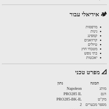
 אידיאלי עבור
מרפסות
גינות
קמפינג
קרוואנים
טיולים
מטבחי חוץ
בתי נופש
יאכטות
 מפרט טכני
תכונה
נתון
ג
Napoleon
PRO285 IL
"ט
PRO285-BK-IL
ר מבערים
2