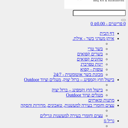
0
דף הבית
איתן מעדני בשר - אילת.
בשר טרי
בשרים קפואים
טחונים קפואים
יינות טפרברג
עופות - קפוא
מכונת בשר אוטומטית - 24/7
בישול חוץ וקמפינג – ברזל יצוק, מנגלים וציוד Outdoor
בישול חוץ וקמפינג – ברזל יצוק
מנגלים וציוד Outdoor
מתנות ומארזים
עצים וחומרי בעירה למעשנות, טאבונים, מדורות והסקה
עצים וחומרי בעירה למעשנות וגרילים
גריל גז