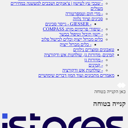
- שבבי עץ לעישון | צ'אנקים ושבבים למעשנה במחירים
מעולים
- מדי חום וטמפרטורה
סכינים וציוד נלווה
- GIESSER - גייסר סכינים
- שיפודי פרימיום מותג COMPASS
- יישון תיבול וטיפול בבשר
כלים מברזל ייצוק וכלים לבישול פלוב
- כלים מברזל ייצוק
טאבונים ומוצרים נילווים
קמינים, מדורות גן, שולחנות אש ודקורציה
- מדורות גן
- קמינים
- שולחנות אש ודקורציה
מאמרים מתכונים ועוד המון דברים שימושיים
 הקנייה בטוחה
ייה בטוחה