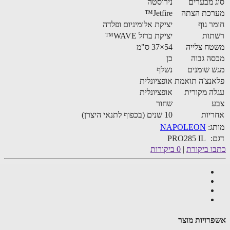
 מבערים
נירוסטה
רכת הצתה
Jetfire™
ר גוף
יציקת אלומיניום ופלדה
תות
יציקת ברזל WAVE™
ח צלייה
54×37 ס"מ
ה גבוה
כן
 שומנים
נשלף
נצ'ה תואמת
אופציונלית
ה מקורית
אופציונלית
ע
שחור
יות
10 שנים (בכפוף לתנאי היצרן)
ג:
NAPOLEON
:
PRO285 IL
ו ביקורת
|
0 ביקורות
רויות מוצר