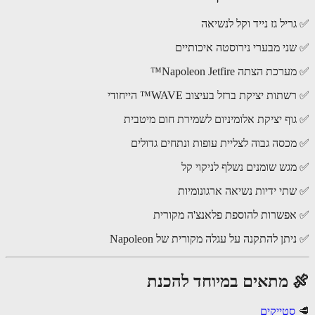
יל גז נייד וקל לנשיאה
ני מבערי נירוסטה איכותיים
ת הצתה Napoleon Jetfire™
ות יציקת ברזל בעיצוב WAVE™ הייחודי
וף יציקת אלומיניום לשמירת חום מיטבית
כסה גבוה לצליית עופות ונתחים גדולים
גש שומנים נשלף לניקוי קל
תי ידיות נשיאה ארגונומיות
פשרות להוספת פלאנצ'ה מקורית
תן להתקנה על עגלה מקורית של Napoleon
 מתאים במיוחד להכנת
סטייקים