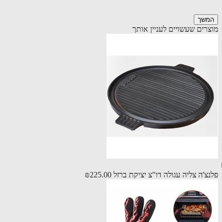
שך
רים שעשויים לעניין אותך
צ'ה צליה עגולה דו"צ יציקת ברזל
₪225.00