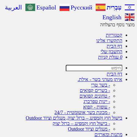
עִבְרִית
Русский
Español
العربية
English
ר נוסף בהצלחה
קטגוריות
התקשרו אלינו
דף הבית
החשבון שלי
0
עגלת קניות
דף הבית
איתן מעדני בשר - אילת.
- בשר טרי
- בשרים קפואים
- טחונים קפואים
- יינות טפרברג
- עופות - קפוא
- מכונת בשר אוטומטית - 24/7
בישול חוץ וקמפינג – ברזל יצוק, מנגלים וציוד Outdoor
- בישול חוץ וקמפינג – ברזל יצוק
- מנגלים וציוד Outdoor
מתנות ומארזים