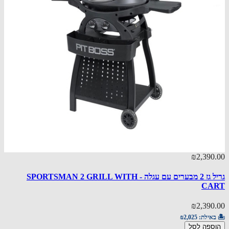
₪2,390
אזל מ
90.00
גריל גז 2 מבערים עם עגלה - SPORTSMAN 2 GRILL WITH
CA
Videro G2-S 
90.00
₪2,390
באילת:
₪2,025
🏝️ באי
ספה לסל
פרטים