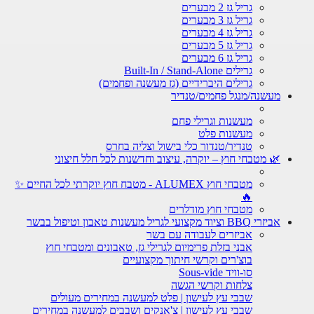
גריל גז 2 מבערים
גריל גז 3 מבערים
גריל גז 4 מבערים
גריל גז 5 מבערים
גריל גז 6 מבערים
גרילים Built-In / Stand-Alone
גרילים היברידיים (גז מעשנה ופחמים)
מעשנה/מנגל פחמים/טנדיר
מעשנות וגרילי פחם
מעשנות פלט
טנדיר/טנדור כלי בישול וצליה בחרס
🌿 מטבחי חוץ – יוקרה, עיצוב וחדשנות לכל חלל חיצוני
מטבחי חוץ ALUMEX - מטבח חוץ יוקרתי לכל החיים ✨
🔥
מטבחי חוץ מודלרים
אביזרי BBQ וציוד מקצועי לגריל מעשנות טאבון וטיפול בבשר
אביזרים לעבודה עם בשר
אבני בזלת פרימיום לגרילי גז, טאבונים ומטבחי חוץ
בוצ'רים וקרשי חיתוך מקצועיים
סו-וויד Sous-vide
צלחות וקרשי הגשה
שבבי עץ לעישון | פלט למעשנה במחירים מעולים
שבבי עץ לעישון | צ'אנקים ושבבים למעשנה במחירים