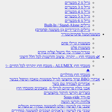
גריל גז 2 מבערים
גריל גז 3 מבערים
גריל גז 4 מבערים
גריל גז 5 מבערים
גריל גז 6 מבערים
גרילים Built-In / Stand-Alone
גרילים היברידיים (גז מעשנה ופחמים)
מעשנה/מנגל פחמים/טנדיר
מעשנות וגרילי פחם
מעשנות פלט
טנדיר/טנדור כלי בישול וצליה בחרס
🌿 מטבחי חוץ – יוקרה, עיצוב וחדשנות לכל חלל חיצוני
מטבחי חוץ ALUMEX - מטבח חוץ יוקרתי לכל החיים ✨
🔥
מטבחי חוץ מודלרים
אביזרי BBQ וציוד מקצועי לגריל מעשנות טאבון וטיפול בבשר
אביזרים לעבודה עם בשר
אבני בזלת פרימיום לגרילי גז, טאבונים ומטבחי חוץ
בוצ'רים וקרשי חיתוך מקצועיים
סו-וויד Sous-vide
צלחות וקרשי הגשה
שבבי עץ לעישון | פלט למעשנה במחירים מעולים
שבבי עץ לעישון | צ'אנקים ושבבים למעשנה במחירים