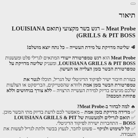
אור
Meat Probe – רגש בשר מקצועי (תואם LOUISIANA
GRILLS & PIT BOS
שליטה מדויקת על מידת העשייה – כל נתח יוצא מושלם!
Meat Pr
הוא
רגש טמפרטורה ייעודי
המתאים לגרילי פלט ומעשנות
LOUISIANA GRILLS & PIT B
, ומעניק
שליטה מדויקת על
רטורת הבשר בזמן הצלייה או העישון
.
רת חיבור ישיר לפיקוד הדיגיטלי של הגריל, תוכלו
לנטר את
רטורת הבשר בזמן אמת
ולוודא שהסטייקים, הבריסקט או הצלעות
ם מגיעים בדיוק למידת העשייה הרצויה –
ללא צורך בניחושים וללא
חת המכסה!
למה לבחור ב-Meat Probe?
דידה מדויקת בזמן אמת
– מאפשר לכם לדעת בדיוק מתי הבשר מוכן.
תואם לגרילים ולמעשנות של LOUISIANA GRILLS & PIT
BO
– התחברות ישירה לפיקוד הדיגיטלי.
ל לשימוש ולניקוי
– פשוט לחבר, לנעוץ בבשר ולתת לגריל לעשות את
ודה.