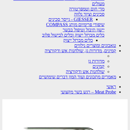
מעולים
מדי חום וטמפרטורה
סכינים וציוד נלווה
GIESSER - גייסר סכינים
שיפודי פרימיום מותג COMPASS
יישון תיבול וטיפול בבשר
כלים מברזל ייצוק וכלים לבישול פלוב
כלים מברזל ייצוק
טאבונים ומוצרים נילווים
קמינים, מדורות גן, שולחנות אש ודקורציה
מדורות גן
קמינים
שולחנות אש ודקורציה
מאמרים מתכונים ועוד המון דברים שימושיים
ראשי
Meat Probe – רגש בשר מקצועי