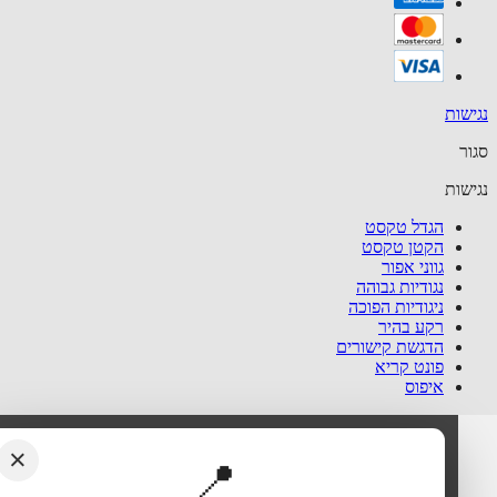
שות
ר
שות
הגדל טקסט
הקטן טקסט
גווני אפור
נגודיות גבוהה
ניגודיות הפוכה
רקע בהיר
הדגשת קישורים
פונט קריא
איפוס
×
📍