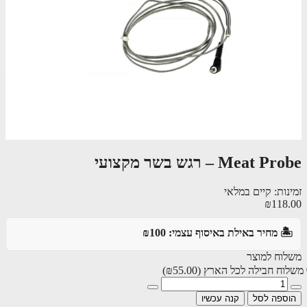
Meat  – רגש בשר מקצועי
ות: קיים במלאי
₪118
️ מחיר באילת באיסוף עצמי: ₪100
וח למוצר
וח חבילה לכל הארץ
(₪55.00)
ספה לסל
קנה עכשיו