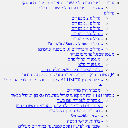
עצים וחומרי בעירה למעשנות, טאבונים, מדורות והסקה
- עצים וחומרי בעירה למעשנות וגרילים
גריל גז
- גריל גז 2 מבערים
- גריל גז 3 מבערים
- גריל גז 4 מבערים
- גריל גז 5 מבערים
- גריל גז 6 מבערים
- גרילים Built-In / Stand-Alone
- גרילים היברידיים (גז מעשנה ופחמים)
מעשנה/מנגל פחמים/טנדיר
- מעשנות וגרילי פחם
- מעשנות פלט
- טנדיר/טנדור כלי בישול וצליה בחרס
🌿 מטבחי חוץ – יוקרה, עיצוב וחדשנות לכל חלל חיצוני
- מטבחי חוץ ALUMEX - מטבח חוץ יוקרתי לכל החיים ✨
🔥
- מטבחי חוץ מודלרים
אביזרי BBQ וציוד מקצועי לגריל מעשנות טאבון וטיפול בבשר
- אביזרים לעבודה עם בשר
- אבני בזלת פרימיום לגרילי גז, טאבונים ומטבחי חוץ
- בוצ'רים וקרשי חיתוך מקצועיים
- סו-וויד Sous-vide
- צלחות וקרשי הגשה
- שבבי עץ לעישון | פלט למעשנה במחירים מעולים