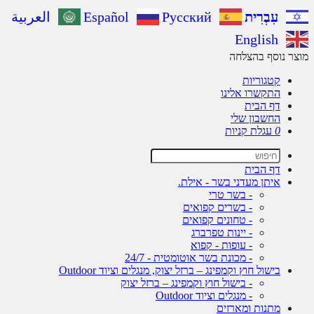
עִבְרִית
Русский
Español
العربية
English
ר נוסף בהצלחה
קטגוריות
התקשרו אלינו
דף הבית
החשבון שלי
0
עגלת קניות
דף הבית
איתן מעדני בשר - אילת.
- בשר טרי
- בשרים קפואים
- טחונים קפואים
- יינות טפרברג
- עופות - קפוא
- מכונת בשר אוטומטית - 24/7
בישול חוץ וקמפינג – ברזל יצוק, מנגלים וציוד Outdoor
- בישול חוץ וקמפינג – ברזל יצוק
- מנגלים וציוד Outdoor
מתנות ומארזים