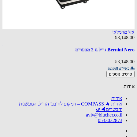
 מהמלאי
45.00
₪3,148
All-In-One Tool
Berni גריל גז 2 מבערים
45.00
₪3,148
🏝️ באי
באילת:
₪2,668
הוספ
טים נוספים
ות
אודות
אודות 🔥 COMPASS – המקום לחובבי הגריל, המעשנות
והבשרים🥩🌿
aviv@blucher.co.il
0533032873