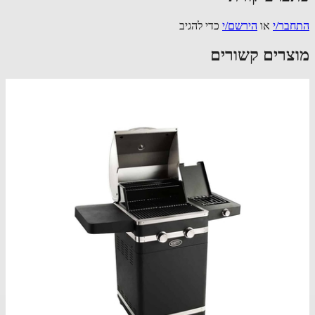
בר/י
או
הירשם/י
כדי להגיב
צרים קשורים