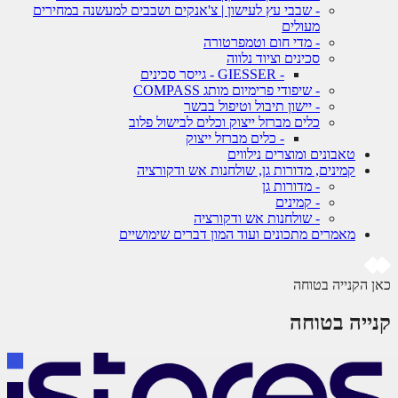
- שבבי עץ לעישון | צ'אנקים ושבבים למעשנה במחירים
מעולים
- מדי חום וטמפרטורה
סכינים וציוד נלווה
- GIESSER - גייסר סכינים
- שיפודי פרימיום מותג COMPASS
- יישון תיבול וטיפול בבשר
כלים מברזל ייצוק וכלים לבישול פלוב
- כלים מברזל ייצוק
טאבונים ומוצרים נילווים
קמינים, מדורות גן, שולחנות אש ודקורציה
- מדורות גן
- קמינים
- שולחנות אש ודקורציה
מאמרים מתכונים ועוד המון דברים שימושיים
 הקנייה בטוחה
ייה בטוחה