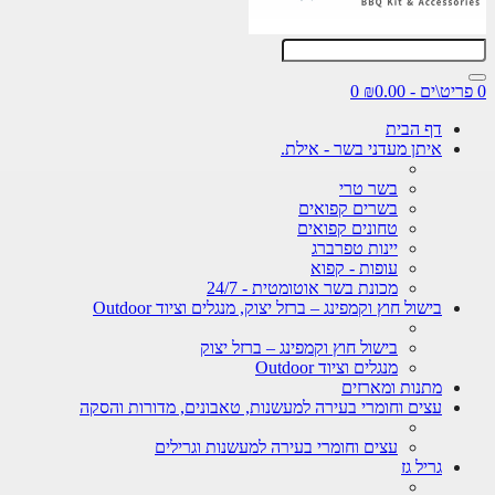
0
דף הבית
איתן מעדני בשר - אילת.
בשר טרי
בשרים קפואים
טחונים קפואים
יינות טפרברג
עופות - קפוא
מכונת בשר אוטומטית - 24/7
בישול חוץ וקמפינג – ברזל יצוק, מנגלים וציוד Outdoor
בישול חוץ וקמפינג – ברזל יצוק
מנגלים וציוד Outdoor
מתנות ומארזים
עצים וחומרי בעירה למעשנות, טאבונים, מדורות והסקה
עצים וחומרי בעירה למעשנות וגרילים
גריל גז