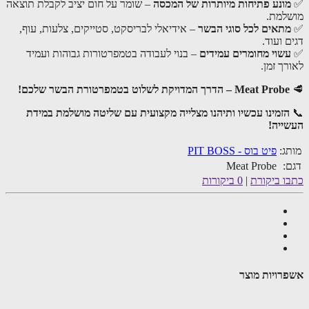
ונע פתיחות מיותרות של המכסה
– שומר על חום יציב לקבלת תוצאה
למת.
תאים לכל סוגי הבשר
– אידיאלי לבריסקט, סטייקים, צלעות, עוף,
 ועוד.
שוי מחומרים עמידים
– בנוי לעבודה בטמפרטורות גבוהות ועמיד
ך זמן.
Meat Probe – הדרך המדויקת לשלוט בטמפרטורת הבשר שלכם!
הזמינו עכשיו ותיהנו מצלייה מקצועית עם שליטה מושלמת במידת
ייה!
ג:
פיט בוס - PIT BOSS
:
Meat Probe
ו ביקורת
|
0 ביקורות
רויות מוצר