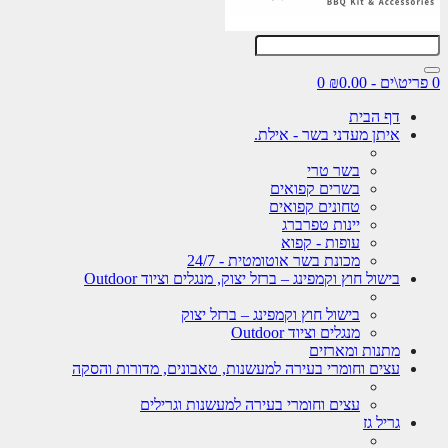
0
דף הבית
איתן מעדני בשר - אילת.
בשר טרי
בשרים קפואים
טחונים קפואים
יינות טפרברג
עופות - קפוא
מכונת בשר אוטומטית - 24/7
בישול חוץ וקמפינג – ברזל יצוק, מנגלים וציוד Outdoor
בישול חוץ וקמפינג – ברזל יצוק
מנגלים וציוד Outdoor
מתנות ומארזים
עצים וחומרי בעירה למעשנות, טאבונים, מדורות והסקה
עצים וחומרי בעירה למעשנות וגרילים
גריל גז