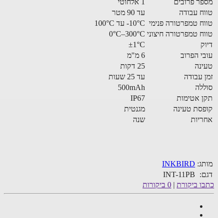
ר פרובים
1 אלחוטי
ח עבודה
עד 90 מטר
ח טמפרטורה פנימי
‎-10°C עד 100°C
ח טמפרטורה חיצוני
0°C–300°C
ק
±1°C
י הפרוב
6 מ"מ
נה
25 דקות
 עבודה
עד 25 שעות
לה
500mAh
 אטימות
IP67
סת טעינה
מגנטית
יות
שנה
ג:
INKBIRD
:
INT-11PB
ו ביקורת
|
0 ביקורות