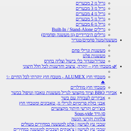
גריל גז 2 מבערים
גריל גז 3 מבערים
גריל גז 4 מבערים
גריל גז 5 מבערים
גריל גז 6 מבערים
גרילים Built-In / Stand-Alone
גרילים היברידיים (גז מעשנה ופחמים)
מעשנה/מנגל פחמים/טנדיר
מעשנות וגרילי פחם
מעשנות פלט
טנדיר/טנדור כלי בישול וצליה בחרס
🌿 מטבחי חוץ – יוקרה, עיצוב וחדשנות לכל חלל חיצוני
מטבחי חוץ ALUMEX - מטבח חוץ יוקרתי לכל החיים ✨
🔥
מטבחי חוץ מודלרים
אביזרי BBQ וציוד מקצועי לגריל מעשנות טאבון וטיפול בבשר
אביזרים לעבודה עם בשר
אבני בזלת פרימיום לגרילי גז, טאבונים ומטבחי חוץ
בוצ'רים וקרשי חיתוך מקצועיים
סו-וויד Sous-vide
צלחות וקרשי הגשה
שבבי עץ לעישון | פלט למעשנה במחירים מעולים
שבבי עץ לעישון | צ'אנקים ושבבים למעשנה במחירים