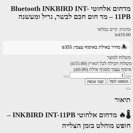
מדחום אלחוטי Bluetooth INKBIRD INT-
 חכם לבשר, גריל ומעשנה
ות: קיים במלאי
₪419
️ מחיר באילת באיסוף עצמי: ₪355
וח למוצר
וח חבילה לכל הארץ
(₪55.00)
ף עצמי מסניף אילת
(₪0.00)
ספה לסל
קנה עכשיו
אור
🌡🔥 מדחום אלחוטי INKBIRD INT-11PB –
פש מוחלט בזמן הצלייה