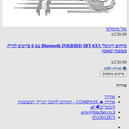
 מהמלאי
30.00
₪230
מדחום דיגיטלי Bluetooth INKBIRD IBT-6XS עם 6 פרובים לגריל,
מעשנה
נה וטאבון
30.00
₪230
🏝️ באי
באילת:
₪195
הוספ
טים נוספים
ות
אודות
אודות 🔥 COMPASS – המקום לחובבי הגריל, המעשנות
והבשרים🥩🌿
aviv@blucher.co.il
0533032873