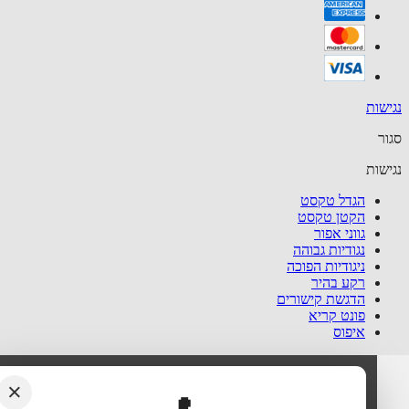
שות
ר
שות
הגדל טקסט
הקטן טקסט
גווני אפור
נגודיות גבוהה
ניגודיות הפוכה
רקע בהיר
הדגשת קישורים
פונט קריא
איפוס
×