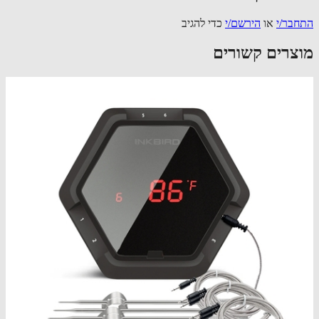
בר/י
או
הירשם/י
כדי להגיב
צרים קשורים