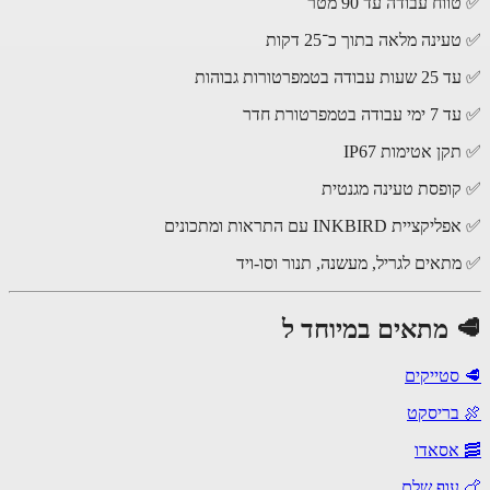
וח עבודה עד 90 מטר
ינה מלאה בתוך כ־25 דקות
 בטמפרטורות גבוהות
ה בטמפרטורת חדר
ן אטימות IP67
ופסת טעינה מגנטית
ית INKBIRD עם התראות ומתכונים
תאים לגריל, מעשנה, תנור וסו-ויד
 מתאים במיוחד ל
סטייקים
בריסקט
אסאדו
עוף שלם