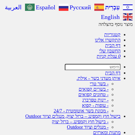
עִבְרִית
Русский
Español
العربية
English
ר נוסף בהצלחה
קטגוריות
התקשרו אלינו
דף הבית
החשבון שלי
0
עגלת קניות
דף הבית
איתן מעדני בשר - אילת.
- בשר טרי
- בשרים קפואים
- טחונים קפואים
- יינות טפרברג
- עופות - קפוא
- מכונת בשר אוטומטית - 24/7
בישול חוץ וקמפינג – ברזל יצוק, מנגלים וציוד Outdoor
- בישול חוץ וקמפינג – ברזל יצוק
- מנגלים וציוד Outdoor
מתנות ומארזים