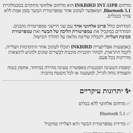
ום
INKBIRD INT-11PB
הוא מדחום אלחוטי מתקדם בטכנולוגיית
Bluetooth 
, המאפשר לעקוב אחר טמפרטורת הבשר בזמן אמת ללא
ך בכבלים.
חום כולל
פרוב אלחוטי אחד
עם שני חיישני טמפרטורה מובנים,
דדים במקביל את
טמפרטורת הליבה של הבשר
ואת
טמפרטורת
בת הצלייה
, לקבלת שליטה מלאה על תהליך הבישול.
צעות אפליקציית
INKBIRD
תוכלו לעקוב אחר התקדמות הצלייה,
ל התראות, לבחור תוכניות מוכנות לבשרים שונים ולהגיע לתוצאות
יקות בכל פעם.
סת הטעינה המגנטית מאפשרת טעינה מהירה במיוחד, אחסון בטוח
מדה נוחה לגריל, למעשנה או לכל משטח מתכתי.
יתרונות עיקריים
דחום אלחוטי ללא כבלים
דידת טמפרטורת הבשר ותא הצלייה במקביל