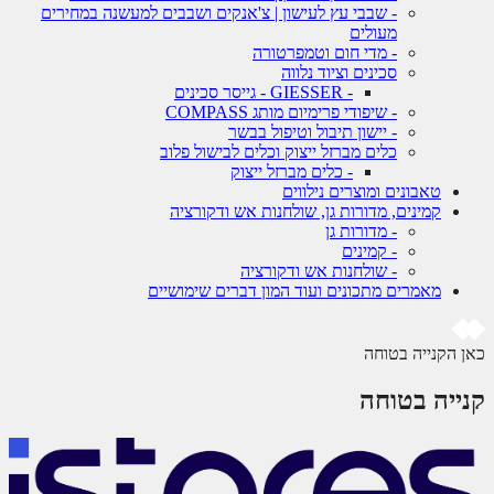
- שבבי עץ לעישון | צ'אנקים ושבבים למעשנה במחירים
מעולים
- מדי חום וטמפרטורה
סכינים וציוד נלווה
- GIESSER - גייסר סכינים
- שיפודי פרימיום מותג COMPASS
- יישון תיבול וטיפול בבשר
כלים מברזל ייצוק וכלים לבישול פלוב
- כלים מברזל ייצוק
טאבונים ומוצרים נילווים
קמינים, מדורות גן, שולחנות אש ודקורציה
- מדורות גן
- קמינים
- שולחנות אש ודקורציה
מאמרים מתכונים ועוד המון דברים שימושיים
 הקנייה בטוחה
ייה בטוחה