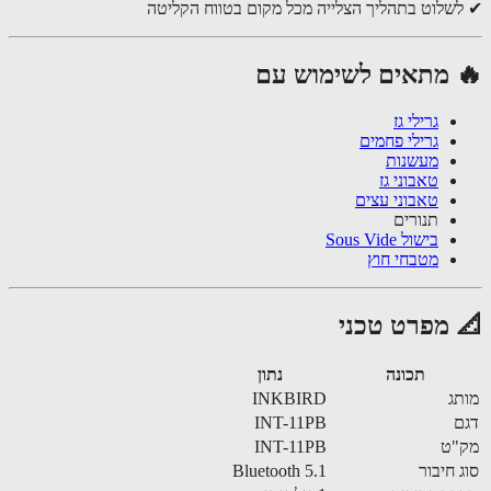
שלוט בתהליך הצלייה מכל מקום בטווח הקליטה
 מתאים לשימוש עם
גרילי גז
גרילי פחמים
מעשנות
טאבוני גז
טאבוני עצים
תנורים
בישול Sous Vide
מטבחי חוץ
 מפרט טכני
תכונה
נתון
ג
INKBIRD
INT-11PB
"ט
INT-11PB
 חיבור
Bluetooth 5.1