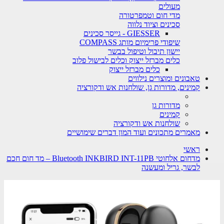
מעולים
מדי חום וטמפרטורה
סכינים וציוד נלווה
GIESSER - גייסר סכינים
שיפודי פרימיום מותג COMPASS
יישון תיבול וטיפול בבשר
כלים מברזל ייצוק וכלים לבישול פלוב
כלים מברזל ייצוק
טאבונים ומוצרים נילווים
קמינים, מדורות גן, שולחנות אש ודקורציה
מדורות גן
קמינים
שולחנות אש ודקורציה
מאמרים מתכונים ועוד המון דברים שימושיים
ראשי
מדחום אלחוטי Bluetooth INKBIRD INT-11PB – מד חום חכם
לבשר, גריל ומעשנה