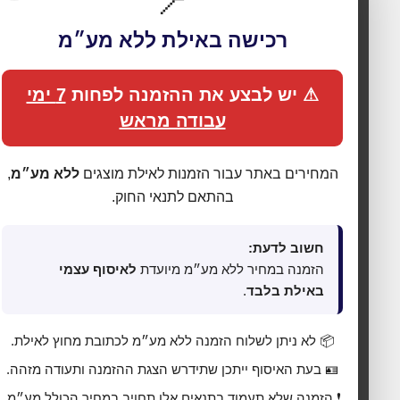
📍
רכישה באילת ללא מע״מ
⚠ יש לבצע את ההזמנה לפחות
7 ימי
עבודה מראש
המחירים באתר עבור הזמנות לאילת מוצגים
ללא מע״מ
,
בהתאם לתנאי החוק.
🍪 אנחנו משתמשים בעוגיות כדי לשפר את החוויה
חשוב לדעת:
שלך
הזמנה במחיר ללא מע״מ מיועדת
לאיסוף עצמי
באילת בלבד
.
האתר עושה שימוש בעוגיות (Cookies) לתפעול תקין, אנליטיקה,
התאמת תכנים ופרסום ממוקד. בלחיצה על
„מאשר הכול”
אתה
מסכים לכל הקטגוריות כמפורט ב
מדיניות הפרטיות
. באפשרותך
📦 לא ניתן לשלוח הזמנה ללא מע״מ לכתובת מחוץ לאילת.
לשנות העדפות בכל עת דרך
„העדפות פרטיות”
בתחתית האתר.
🪪 בעת האיסוף ייתכן שתידרש הצגת ההזמנה ותעודה מזהה.
⚙ נהל העדפות פרטיות
❗ הזמנה שלא תעמוד בתנאים אלו תחויב במחיר הכולל מע״מ.