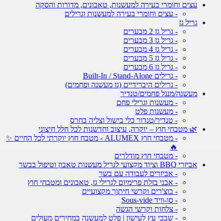
עצים וחומרי בעירה למעשנות, טאבונים, מדורות והסקה
- עצים וחומרי בעירה למעשנות וגרילים
גריל גז
- גריל גז 2 מבערים
- גריל גז 3 מבערים
- גריל גז 4 מבערים
- גריל גז 5 מבערים
- גריל גז 6 מבערים
- גרילים Built-In / Stand-Alone
- גרילים היברידיים (גז מעשנה ופחמים)
מעשנה/מנגל פחמים/טנדיר
- מעשנות וגרילי פחם
- מעשנות פלט
- טנדיר/טנדור כלי בישול וצליה בחרס
🌿 מטבחי חוץ – יוקרה, עיצוב וחדשנות לכל חלל חיצוני
- מטבחי חוץ ALUMEX - מטבח חוץ יוקרתי לכל החיים ✨
🔥
- מטבחי חוץ מודלרים
אביזרי BBQ וציוד מקצועי לגריל מעשנות טאבון וטיפול בבשר
- אביזרים לעבודה עם בשר
- אבני בזלת פרימיום לגרילי גז, טאבונים ומטבחי חוץ
- בוצ'רים וקרשי חיתוך מקצועיים
- סו-וויד Sous-vide
- צלחות וקרשי הגשה
- שבבי עץ לעישון | פלט למעשנה במחירים מעולים