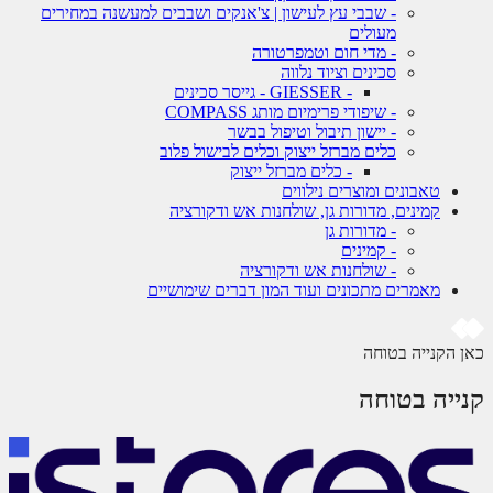
- שבבי עץ לעישון | צ'אנקים ושבבים למעשנה במחירים
מעולים
- מדי חום וטמפרטורה
סכינים וציוד נלווה
- GIESSER - גייסר סכינים
- שיפודי פרימיום מותג COMPASS
- יישון תיבול וטיפול בבשר
כלים מברזל ייצוק וכלים לבישול פלוב
- כלים מברזל ייצוק
טאבונים ומוצרים נילווים
קמינים, מדורות גן, שולחנות אש ודקורציה
- מדורות גן
- קמינים
- שולחנות אש ודקורציה
מאמרים מתכונים ועוד המון דברים שימושיים
כאן הקנייה בטוחה
קנייה בטוחה