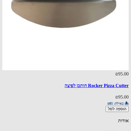
₪95.00
Rocker Pizza Cutter חותכן לפיצה
₪95.00
🏝️ באילת:
₪81
הוספה לסל
אודות