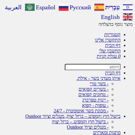
עִבְרִית
Русский
Español
العربية
English
מוצר נוסף בהצלחה
קטגוריות
התקשרו אלינו
דף הבית
החשבון שלי
0
עגלת קניות
דף הבית
איתן מעדני בשר - אילת.
- בשר טרי
- בשרים קפואים
- טחונים קפואים
- יינות טפרברג
- עופות - קפוא
- מכונת בשר אוטומטית - 24/7
בישול חוץ וקמפינג – ברזל יצוק, מנגלים וציוד Outdoor
- בישול חוץ וקמפינג – ברזל יצוק
- מנגלים וציוד Outdoor
מתנות ומארזים