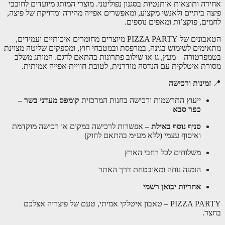
אחידה ותוצאות אותנטיות בסגנון נפוליטני. מוצרי המותג מיועדים לחובבי
פיצה ביתיים ולאנשי מקצוע, ומאפשרים אפייה מהירה ומדויקת של פיצה,
לחמים, פוקצ’ות ומאפים נוספים.
הטאבונים של PIZZA PARTY מיוצרים מחומרים איכותיים ועמידים,
מתאימים לשימוש בגינה, במרפסת ובמטבחי חוץ, ומספקים שליטה מצוינת
בטמפרטורה – מעץ, גז או שילוב פתרונות בהתאם לדגם. המותג משלב
מסורת איטלקית עם הנדסה מודרנית, לטובת חוויית אפייה אמיתית.
📍
זמינות ורכישה
ייעוץ התרשמות ורכישה בחנות המרכזית
קומפס מעדני בשר –
כפר סבא
סניף נוסף באילת
– אפשרות לרכישה במקום או רכישה מוקדמת
ואיסוף עצמי (ללא מע״מ בהתאם לחוק)
משלוחים לכל רחבי הארץ
הזמנה נוחה ומאובטחת דרך האתר
אחריות יבואן רשמי
PIZZA PARTY – טאבון איטלקי אמיתי, טעם של פיצריה אצלכם
בחצר.