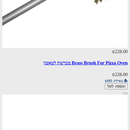
₪228.00
Brass Brush For Pizza Oven מברשת לטאבון
₪228.00
🏝️ באילת:
₪193
הוספה לסל