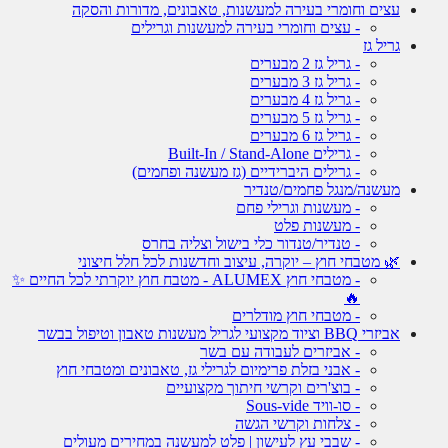
עצים וחומרי בעירה למעשנות, טאבונים, מדורות והסקה
- עצים וחומרי בעירה למעשנות וגרילים
גריל גז
- גריל גז 2 מבערים
- גריל גז 3 מבערים
- גריל גז 4 מבערים
- גריל גז 5 מבערים
- גריל גז 6 מבערים
- גרילים Built-In / Stand-Alone
- גרילים היברידיים (גז מעשנה ופחמים)
מעשנה/מנגל פחמים/טנדיר
- מעשנות וגרילי פחם
- מעשנות פלט
- טנדיר/טנדור כלי בישול וצליה בחרס
🌿 מטבחי חוץ – יוקרה, עיצוב וחדשנות לכל חלל חיצוני
- מטבחי חוץ ALUMEX - מטבח חוץ יוקרתי לכל החיים ✨
🔥
- מטבחי חוץ מודלרים
אביזרי BBQ וציוד מקצועי לגריל מעשנות טאבון וטיפול בבשר
- אביזרים לעבודה עם בשר
- אבני בזלת פרימיום לגרילי גז, טאבונים ומטבחי חוץ
- בוצ'רים וקרשי חיתוך מקצועיים
- סו-וויד Sous-vide
- צלחות וקרשי הגשה
- שבבי עץ לעישון | פלט למעשנה במחירים מעולים