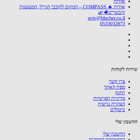
אודות
אודות 🔥 COMPASS – המקום לחובבי הגריל, המעשנות
והבשרים🥩🌿
aviv@blucher.co.il
0533032873
שירות לקוחות
צרו קשר
מפת האתר
תקנון
מדיניות הפרטיות
הצהרת נגישות
ביטולים
החשבון שלי
החשבון שלי
היסטוריית ההזמנות