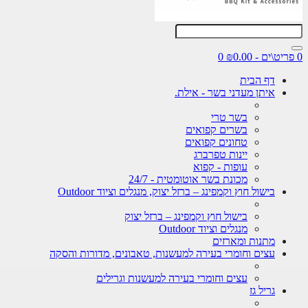
0 פריט\ים - ₪0.00
0
דף הבית
איתן מעדני בשר - אילת.
בשר טרי
בשרים קפואים
טחונים קפואים
יינות טפרברג
עופות - קפוא
מכונת בשר אוטומטית - 24/7
בישול חוץ וקמפינג – ברזל יצוק, מנגלים וציוד Outdoor
בישול חוץ וקמפינג – ברזל יצוק
מנגלים וציוד Outdoor
מתנות ומארזים
עצים וחומרי בעירה למעשנות, טאבונים, מדורות והסקה
עצים וחומרי בעירה למעשנות וגרילים
גריל גז