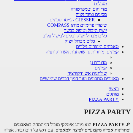
מעולים
מדי חום וטמפרטורה
סכינים וציוד נלווה
GIESSER - גייסר סכינים
שיפודי פרימיום מותג COMPASS
יישון תיבול וטיפול בבשר
כלים מברזל ייצוק וכלים לבישול פלוב
כלים מברזל ייצוק
טאבונים ומוצרים נילווים
קמינים, מדורות גן, שולחנות אש ודקורציה
מדורות גן
קמינים
שולחנות אש ודקורציה
מאמרים מתכונים ועוד המון דברים שימושיים
ראשי
מותגים
PIZZA PARTY
PIZZA PARTY
🍕
PIZZA PARTY
הוא מותג איטלקי מוביל המתמחה ב
טאבונים
ופתרונות אפייה מקצועיים לפיצה ולמאפים
, עם דגש על חום גבוה, אפייה