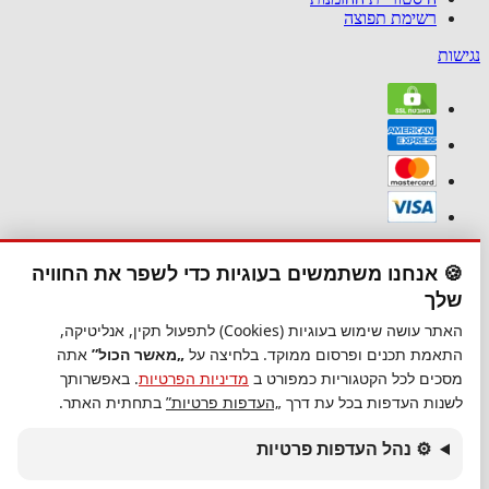
רשימת תפוצה
נגישות
נגישות
🍪 אנחנו משתמשים בעוגיות כדי לשפר את החוויה
סגור
שלך
נגישות
האתר עושה שימוש בעוגיות (Cookies) לתפעול תקין, אנליטיקה,
התאמת תכנים ופרסום ממוקד. בלחיצה על
„מאשר הכול”
אתה
הגדל טקסט
מסכים לכל הקטגוריות כמפורט ב
מדיניות הפרטיות
. באפשרותך
הקטן טקסט
לשנות העדפות בכל עת דרך
„העדפות פרטיות”
בתחתית האתר.
גווני אפור
נגודיות גבוהה
ניגודיות הפוכה
⚙ נהל העדפות פרטיות
רקע בהיר
הדגשת קישורים