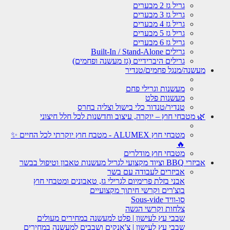
גריל גז 2 מבערים
גריל גז 3 מבערים
גריל גז 4 מבערים
גריל גז 5 מבערים
גריל גז 6 מבערים
גרילים Built-In / Stand-Alone
גרילים היברידיים (גז מעשנה ופחמים)
מעשנה/מנגל פחמים/טנדיר
מעשנות וגרילי פחם
מעשנות פלט
טנדיר/טנדור כלי בישול וצליה בחרס
🌿 מטבחי חוץ – יוקרה, עיצוב וחדשנות לכל חלל חיצוני
מטבחי חוץ ALUMEX - מטבח חוץ יוקרתי לכל החיים ✨
🔥
מטבחי חוץ מודלרים
אביזרי BBQ וציוד מקצועי לגריל מעשנות טאבון וטיפול בבשר
אביזרים לעבודה עם בשר
אבני בזלת פרימיום לגרילי גז, טאבונים ומטבחי חוץ
בוצ'רים וקרשי חיתוך מקצועיים
סו-וויד Sous-vide
צלחות וקרשי הגשה
שבבי עץ לעישון | פלט למעשנה במחירים מעולים
שבבי עץ לעישון | צ'אנקים ושבבים למעשנה במחירים