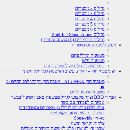
גריל גז 2 מבערים
גריל גז 3 מבערים
גריל גז 4 מבערים
גריל גז 5 מבערים
גריל גז 6 מבערים
גרילים Built-In / Stand-Alone
גרילים היברידיים (גז מעשנה ופחמים)
מעשנה/מנגל פחמים/טנדיר
מעשנות וגרילי פחם
מעשנות פלט
טנדיר/טנדור כלי בישול וצליה בחרס
🌿 מטבחי חוץ – יוקרה, עיצוב וחדשנות לכל חלל חיצוני
מטבחי חוץ ALUMEX - מטבח חוץ יוקרתי לכל החיים ✨
🔥
מטבחי חוץ מודלרים
אביזרי BBQ וציוד מקצועי לגריל מעשנות טאבון וטיפול בבשר
אביזרים לעבודה עם בשר
אבני בזלת פרימיום לגרילי גז, טאבונים ומטבחי חוץ
בוצ'רים וקרשי חיתוך מקצועיים
סו-וויד Sous-vide
צלחות וקרשי הגשה
שבבי עץ לעישון | פלט למעשנה במחירים מעולים