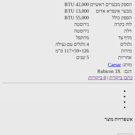
ק מבערים ראשיים
42,000 BTU
ר אינפרא אדום
13,000 BTU
ק כולל
55,000 BTU
 בקרה
נירוסטה
ת
נירוסטה
 צד
מתקפל
לים
4 גלגלים עם נעילה
ות
126×59×117 ס"מ
יות
5 שנים
ג:
Caesar
:
Rubicon 3X
ו ביקורת
|
0 ביקורות
רויות מוצר