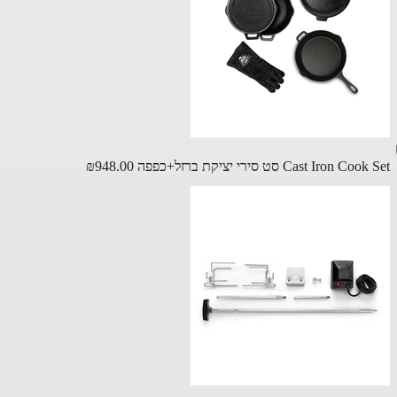
Cast Iron C סט סירי יציקת ברזל+כפפה
₪948.00