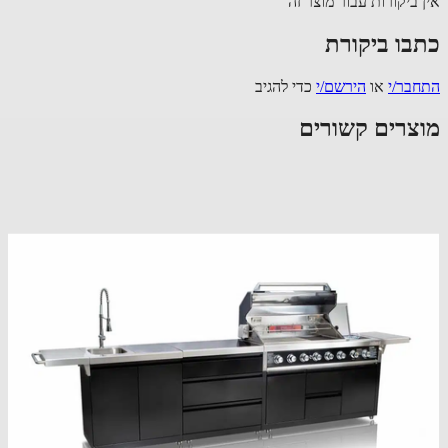
 ביקורות עבור מוצר זה
בו ביקורת
בר/י
או
הירשם/י
כדי להגיב
צרים קשורים