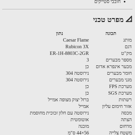
חובבי סטייקים
 מפרט טכני
תכונה
נתון
ג
Caesar Flame
Rubicon 3X
"ט
ER-1H-8803C-2GR
ר מבערים
3
ר אינפרא אדום
כן
ר מבערים
נירוסטה 304
י מבערים
נירוסטה 304
כת FPS
כן
כת SGS
כן
תות
ברזל יצוק מצופה אמייל
ר חימום עליון
אמייל
סה
נירוסטה עם חלון זכוכית מחוסמת
תה
אוטומטית
חום
מובנה
ח צלייה
56×44 ס"מ