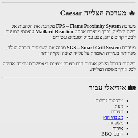
מערכת הצלייה Caesar
רכת
FPS – Flame Proximity System
מקרבת את הלהבות אל
 הצלייה, ובכך מייצרת אפקט
Maillard Reaction
עוצמתי המעניק
ר קרום צרוב, צבע עמוק וטעמים עשירים.
רכת
SGS – Smart Grill System
מפנה את השומנים בצורה יעילה,
יתה בעירות ושומרת על צלייה יציבה ונקייה יותר.
ות הברזל היצוק אוגרות חום בצורה מצוינת ומאפשרות צריבה אחידה
 אורך משטח הצלייה.
 אידיאלי עבור
מרפסות גדולות
גינות
חצרות
מטבחי חוץ
משפחות
אירוח
חובבי BBQ