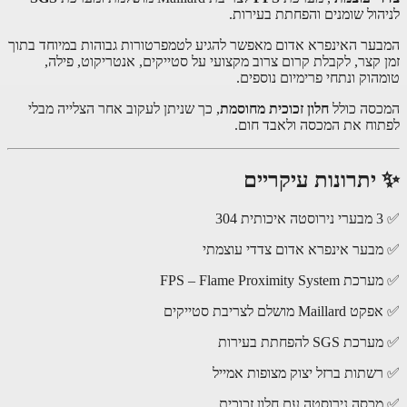
הול שומנים והפחתת בעירות.
ער האינפרא אדום מאפשר להגיע לטמפרטורות גבוהות במיוחד בתוך
 קצר, לקבלת קרום צרוב מקצועי על סטייקים, אנטריקוט, פילה,
הוק ונתחי פרימיום נוספים.
סה כולל
חלון זכוכית מחוסמת
, כך שניתן לעקוב אחר הצלייה מבלי
וח את המכסה ולאבד חום.
יתרונות עיקריים
בער אינפרא אדום צדדי עוצמתי
FPS – Flame Proximity Sys
Mai מושלם לצריבת סטייקים
SGS להפחתת בעירות
שתות ברזל יצוק מצופות אמייל
כסה נירוסטה עם חלון זכוכית