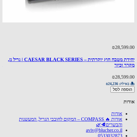
99.00
₪28,599
יחידת מטבח חוץ יוקרתית – CAESAR BLACK SERIES | גריל גז,
ר וכיור
LACK
99.00
₪28,599
באילת:
₪24,236
🏝️ באי
ספה לסל
הוספ
ות
אודות
אודות 🔥 COMPASS – המקום לחובבי הגריל, המעשנות
והבשרים🥩🌿
aviv@blucher.co.il
0533032873