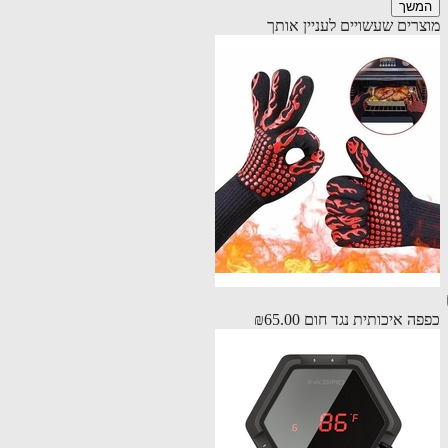
שך
רים שעשויים לעניין אותך
ה איכותית נגד חום
₪65.00