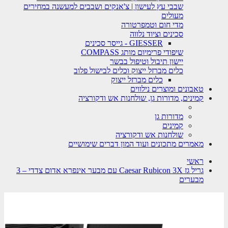
שבבי עץ לעישון | צ'אנקים ושבבים למעשנה במחירים
מעולים
מדי חום וטמפרטורה
סכינים וציוד נלווה
GIESSER - גייסר סכינים
שיפודי פרימיום מותג COMPASS
יישון תיבול וטיפול בבשר
כלים מברזל ייצוק וכלים לבישול פלוב
כלים מברזל ייצוק
טאבונים ומוצרים נילווים
קמינים, מדורות גן, שולחנות אש ודקורציה
מדורות גן
קמינים
שולחנות אש ודקורציה
מאמרים מתכונים ועוד המון דברים שימושיים
ראשי
גריל גז Caesar Rubicon 3X עם מבער אינפרא אדום צדדי – 3
מבערים