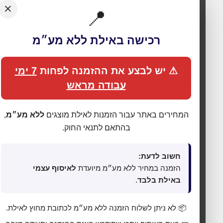
×
📍
רכישה באילת ללא מע״מ
⚠ יש לבצע את ההזמנה לפחות
7 ימי
עבודה מראש
המחירים באתר עבור הזמנות לאילת מוצגים
ללא מע״מ
,
בהתאם לתנאי החוק.
חשוב לדעת:
הזמנה במחיר ללא מע״מ מיועדת
לאיסוף עצמי
באילת בלבד
.
🍪 אנחנו משתמשים בעוגיות כדי לשפר את החוויה
שלך
📦 לא ניתן לשלוח הזמנה ללא מע״מ לכתובת מחוץ לאילת.
האתר עושה שימוש בעוגיות (Cookies) לתפעול תקין, אנליטיקה,
התאמת תכנים ופרסום ממוקד. בלחיצה על
„מאשר הכול”
אתה