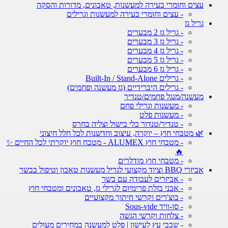
עצים וחומרי בעירה למעשנות, טאבונים, מדורות והסקה
- עצים וחומרי בעירה למעשנות וגרילים
גריל גז
- גריל גז 2 מבערים
- גריל גז 3 מבערים
- גריל גז 4 מבערים
- גריל גז 5 מבערים
- גריל גז 6 מבערים
- גרילים Built-In / Stand-Alone
- גרילים היברידיים (גז מעשנה ופחמים)
מעשנה/מנגל פחמים/טנדיר
- מעשנות וגרילי פחם
- מעשנות פלט
- טנדיר/טנדור כלי בישול וצליה בחרס
🌿 מטבחי חוץ – יוקרה, עיצוב וחדשנות לכל חלל חיצוני
- מטבחי חוץ ALUMEX - מטבח חוץ יוקרתי לכל החיים ✨
🔥
- מטבחי חוץ מודלרים
אביזרי BBQ וציוד מקצועי לגריל מעשנות טאבון וטיפול בבשר
- אביזרים לעבודה עם בשר
- אבני בזלת פרימיום לגרילי גז, טאבונים ומטבחי חוץ
- בוצ'רים וקרשי חיתוך מקצועיים
- סו-וויד Sous-vide
- צלחות וקרשי הגשה
- שבבי עץ לעישון | פלט למעשנה במחירים מעולים