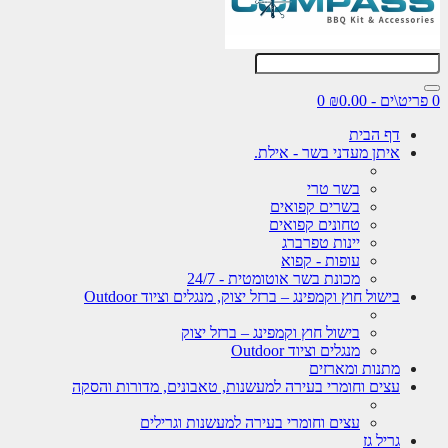
0
דף הבית
איתן מעדני בשר - אילת.
בשר טרי
בשרים קפואים
טחונים קפואים
יינות טפרברג
עופות - קפוא
מכונת בשר אוטומטית - 24/7
בישול חוץ וקמפינג – ברזל יצוק, מנגלים וציוד Outdoor
בישול חוץ וקמפינג – ברזל יצוק
מנגלים וציוד Outdoor
מתנות ומארזים
עצים וחומרי בעירה למעשנות, טאבונים, מדורות והסקה
עצים וחומרי בעירה למעשנות וגרילים
גריל גז