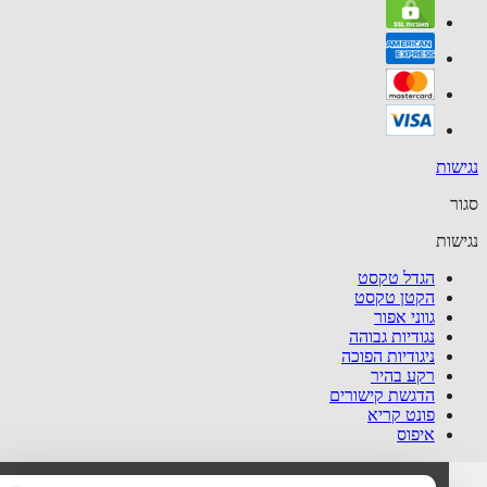
שות
ר
שות
הגדל טקסט
הקטן טקסט
גווני אפור
נגודיות גבוהה
ניגודיות הפוכה
רקע בהיר
הדגשת קישורים
פונט קריא
איפוס