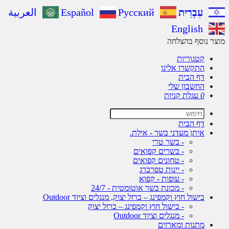
עִבְרִית
Русский
Español
العربية
English
ר נוסף בהצלחה
קטגוריות
התקשרו אלינו
דף הבית
החשבון שלי
0
עגלת קניות
דף הבית
איתן מעדני בשר - אילת.
- בשר טרי
- בשרים קפואים
- טחונים קפואים
- יינות טפרברג
- עופות - קפוא
- מכונת בשר אוטומטית - 24/7
בישול חוץ וקמפינג – ברזל יצוק, מנגלים וציוד Outdoor
- בישול חוץ וקמפינג – ברזל יצוק
- מנגלים וציוד Outdoor
מתנות ומארזים