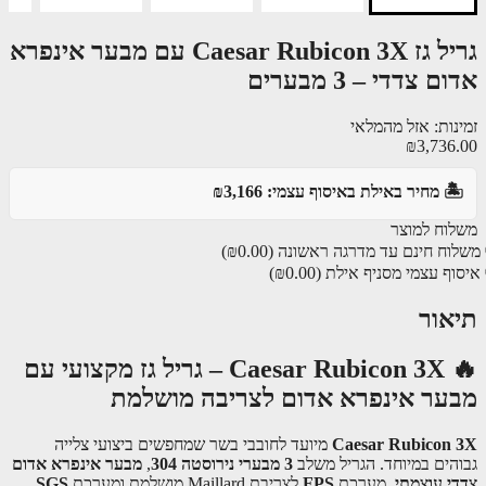
גריל גז Caesar Rubicon 3X עם מבער אינפרא
 צדדי – 3 מבערים
נות: אזל מהמלאי
₪3,736
️ מחיר באילת באיסוף עצמי: ₪3,166
וח למוצר
וח חינם עד מדרגה ראשונה
(₪0.00)
ף עצמי מסניף אילת
(₪0.00)
אור
🔥 Caesar Rubicon 3X – גריל גז מקצועי עם
ער אינפרא אדום לצריבה מושלמת
Caesar Rubicon
מיועד לחובבי בשר שמחפשים ביצועי צלייה
הים במיוחד. הגריל משלב
3 מבערי נירוסטה 304
,
מבער אינפרא אדום
י עוצמתי
, מערכת
FPS
לצריבת Maillard מושלמת ומערכת
SGS