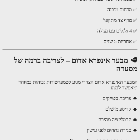
דחום מובנה
דף צד מתקפל
יות 5 שנים
 מבער אינפרא אדום – לצריבה ברמה של
עדה
ער האינפרא אדום הצדדי מגיע לטמפרטורות גבוהות במיוחד
פשר לבצע:
צריבת סטייקים
קריספ מושלם
קרמליזציה מהירה
סגירת נתחים לפני עישון