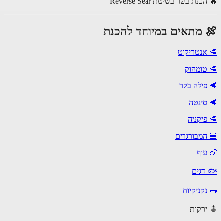
נת בשר בשיטת Reverse Sear
 מתאים במיוחד להכנת
אנטריקוט
טומהוק
פילה בקר
סינטה
פיקניה
המבורגרים
עוף
דגים
נקניקיות