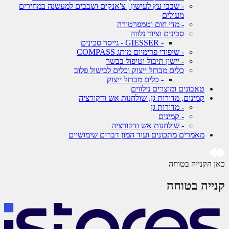
- שבבי עץ לעישון | צ'אנקים ושבבים למעשנה במחירים
מעולים
- מדי חום וטמפרטורה
סכינים וציוד נלווה
- GIESSER - גייסר סכינים
- שיפודי פרימיום מותג COMPASS
- יישון תיבול וטיפול בבשר
כלים מברזל ייצוק וכלים לבישול פלוב
- כלים מברזל ייצוק
טאבונים ומוצרים נילווים
קמינים, מדורות גן, שולחנות אש ודקורציה
- מדורות גן
- קמינים
- שולחנות אש ודקורציה
מאמרים מתכונים ועוד המון דברים שימושיים
 הקנייה בטוחה
ייה בטוחה