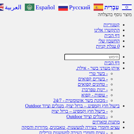
עִבְרִית
Русский
Español
العربية
מוצר נוסף בהצלחה
קטגוריות
התקשרו אלינו
דף הבית
החשבון שלי
0
עגלת קניות
דף הבית
איתן מעדני בשר - אילת.
- בשר טרי
- בשרים קפואים
- טחונים קפואים
- יינות טפרברג
- עופות - קפוא
- מכונת בשר אוטומטית - 24/7
בישול חוץ וקמפינג – ברזל יצוק, מנגלים וציוד Outdoor
- בישול חוץ וקמפינג – ברזל יצוק
- מנגלים וציוד Outdoor
מתנות ומארזים
עצים וחומרי בעירה למעשנות, טאבונים, מדורות והסקה
- עצים וחומרי בעירה למעשנות וגרילים