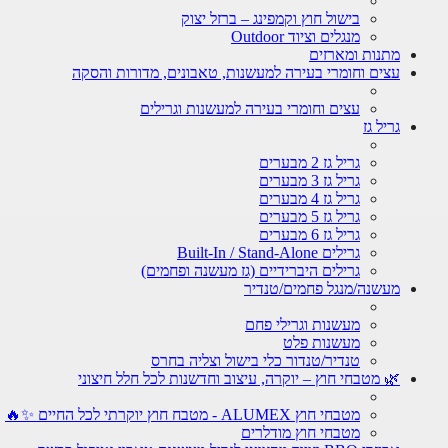
בישול חוץ וקמפינג – ברזל יצוק
מנגלים וציוד Outdoor
מתנות ומארזים
עצים וחומרי בעירה למעשנות, טאבונים, מדורות והסקה
עצים וחומרי בעירה למעשנות וגרילים
גריל גז
גריל גז 2 מבערים
גריל גז 3 מבערים
גריל גז 4 מבערים
גריל גז 5 מבערים
גריל גז 6 מבערים
גרילים Built-In / Stand-Alone
גרילים היברידיים (גז מעשנה ופחמים)
מעשנה/מנגל פחמים/טנדיר
מעשנות וגרילי פחם
מעשנות פלט
טנדיר/טנדור כלי בישול וצליה בחרס
🌿 מטבחי חוץ – יוקרה, עיצוב וחדשנות לכל חלל חיצוני
מטבחי חוץ ALUMEX - מטבח חוץ יוקרתי לכל החיים ✨🔥
מטבחי חוץ מודלרים