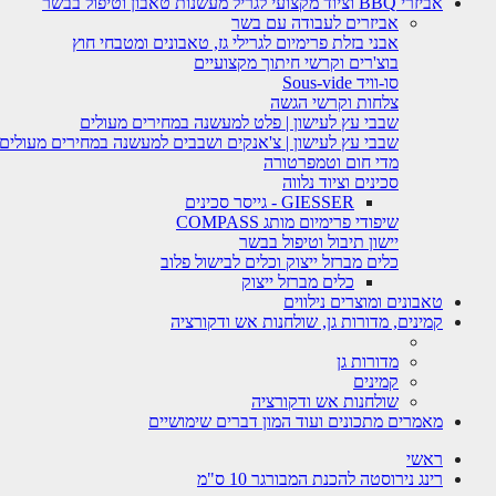
אביזרי BBQ וציוד מקצועי לגריל מעשנות טאבון וטיפול בבשר
אביזרים לעבודה עם בשר
אבני בזלת פרימיום לגרילי גז, טאבונים ומטבחי חוץ
בוצ'רים וקרשי חיתוך מקצועיים
סו-וויד Sous-vide
צלחות וקרשי הגשה
שבבי עץ לעישון | פלט למעשנה במחירים מעולים
שבבי עץ לעישון | צ'אנקים ושבבים למעשנה במחירים מעולים
מדי חום וטמפרטורה
סכינים וציוד נלווה
GIESSER - גייסר סכינים
שיפודי פרימיום מותג COMPASS
יישון תיבול וטיפול בבשר
כלים מברזל ייצוק וכלים לבישול פלוב
כלים מברזל ייצוק
טאבונים ומוצרים נילווים
קמינים, מדורות גן, שולחנות אש ודקורציה
מדורות גן
קמינים
שולחנות אש ודקורציה
מאמרים מתכונים ועוד המון דברים שימושיים
ראשי
רינג נירוסטה להכנת המבורגר 10 ס"מ