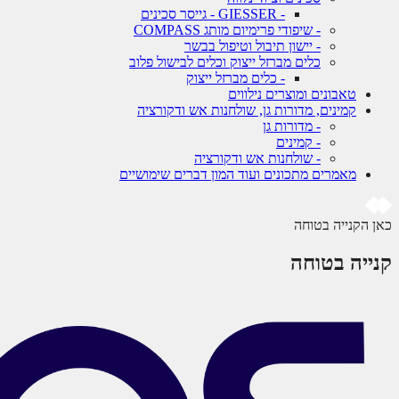
- GIESSER - גייסר סכינים
- שיפודי פרימיום מותג COMPASS
- יישון תיבול וטיפול בבשר
כלים מברזל ייצוק וכלים לבישול פלוב
- כלים מברזל ייצוק
טאבונים ומוצרים נילווים
קמינים, מדורות גן, שולחנות אש ודקורציה
- מדורות גן
- קמינים
- שולחנות אש ודקורציה
מאמרים מתכונים ועוד המון דברים שימושיים
כאן הקנייה בטוחה
קנייה בטוחה