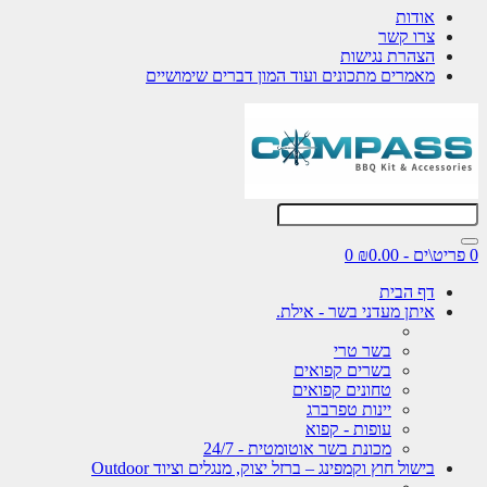
אודות
צרו קשר
הצהרת נגישות
מאמרים מתכונים ועוד המון דברים שימושיים
0 פריט\ים - ₪0.00
0
דף הבית
איתן מעדני בשר - אילת.
בשר טרי
בשרים קפואים
טחונים קפואים
יינות טפרברג
עופות - קפוא
מכונת בשר אוטומטית - 24/7
בישול חוץ וקמפינג – ברזל יצוק, מנגלים וציוד Outdoor