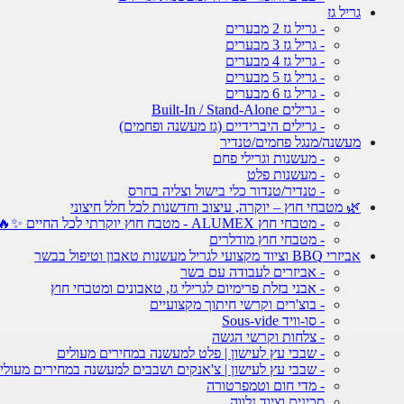
גריל גז
- גריל גז 2 מבערים
- גריל גז 3 מבערים
- גריל גז 4 מבערים
- גריל גז 5 מבערים
- גריל גז 6 מבערים
- גרילים Built-In / Stand-Alone
- גרילים היברידיים (גז מעשנה ופחמים)
מעשנה/מנגל פחמים/טנדיר
- מעשנות וגרילי פחם
- מעשנות פלט
- טנדיר/טנדור כלי בישול וצליה בחרס
🌿 מטבחי חוץ – יוקרה, עיצוב וחדשנות לכל חלל חיצוני
- מטבחי חוץ ALUMEX - מטבח חוץ יוקרתי לכל החיים ✨🔥
- מטבחי חוץ מודלרים
אביזרי BBQ וציוד מקצועי לגריל מעשנות טאבון וטיפול בבשר
- אביזרים לעבודה עם בשר
- אבני בזלת פרימיום לגרילי גז, טאבונים ומטבחי חוץ
- בוצ'רים וקרשי חיתוך מקצועיים
- סו-וויד Sous-vide
- צלחות וקרשי הגשה
- שבבי עץ לעישון | פלט למעשנה במחירים מעולים
- שבבי עץ לעישון | צ'אנקים ושבבים למעשנה במחירים מעולי
- מדי חום וטמפרטורה
סכינים וציוד נלווה