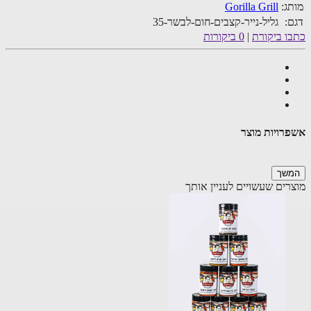
ג:
Gorilla Grill
:
גליל-נייר-קצבים-חום-לבשר-35
ו ביקורת
|
0 ביקורות
רויות מוצר
שך
רים שעשויים לעניין אותך