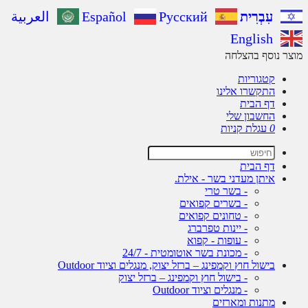
עִבְרִית
Русский
Español
العربية
English
ר נוסף בהצלחה
קטגוריות
התקשרו אלינו
דף הבית
החשבון שלי
0
עגלת קניות
דף הבית
איתן מעדני בשר - אילת.
- בשר טרי
- בשרים קפואים
- טחונים קפואים
- יינות טפרברג
- עופות - קפוא
- מכונת בשר אוטומטית - 24/7
בישול חוץ וקמפינג – ברזל יצוק, מנגלים וציוד Outdoor
- בישול חוץ וקמפינג – ברזל יצוק
- מנגלים וציוד Outdoor
מתנות ומארזים