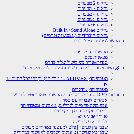
גריל גז 2 מבערים
גריל גז 3 מבערים
גריל גז 4 מבערים
גריל גז 5 מבערים
גריל גז 6 מבערים
גרילים Built-In / Stand-Alone
גרילים היברידיים (גז מעשנה ופחמים)
מעשנה/מנגל פחמים/טנדיר
מעשנות וגרילי פחם
מעשנות פלט
טנדיר/טנדור כלי בישול וצליה בחרס
🌿 מטבחי חוץ – יוקרה, עיצוב וחדשנות לכל חלל חיצוני
מטבחי חוץ ALUMEX - מטבח חוץ יוקרתי לכל החיים ✨
🔥
מטבחי חוץ מודלרים
אביזרי BBQ וציוד מקצועי לגריל מעשנות טאבון וטיפול בבשר
אביזרים לעבודה עם בשר
אבני בזלת פרימיום לגרילי גז, טאבונים ומטבחי חוץ
בוצ'רים וקרשי חיתוך מקצועיים
סו-וויד Sous-vide
צלחות וקרשי הגשה
שבבי עץ לעישון | פלט למעשנה במחירים מעולים
שבבי עץ לעישון | צ'אנקים ושבבים למעשנה במחירים