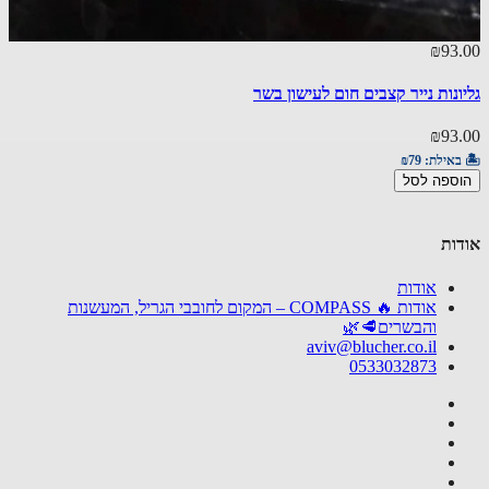
₪93
אזל מ
10.00
נות נייר קצבים חום לעישון בשר
גליל ני
₪93
10.00
באילת:
₪79
ספה לסל
🏝️ באי
פרטים
ות
אודות
אודות 🔥 COMPASS – המקום לחובבי הגריל, המעשנות
והבשרים🥩🌿
aviv@blucher.co.il
0533032873