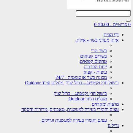
0
דף הבית
איתן מעדני בשר - אילת.
בשר טרי
בשרים קפואים
טחונים קפואים
יינות טפרברג
עופות - קפוא
מכונת בשר אוטומטית - 24/7
בישול חוץ וקמפינג – ברזל יצוק, מנגלים וציוד Outdoor
בישול חוץ וקמפינג – ברזל יצוק
מנגלים וציוד Outdoor
מתנות ומארזים
עצים וחומרי בעירה למעשנות, טאבונים, מדורות והסקה
עצים וחומרי בעירה למעשנות וגרילים
גריל גז