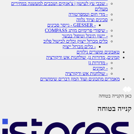
- שבבי עץ לעישון | צ'אנקים ושבבים למעשנה במחירים
מעולים
- מדי חום וטמפרטורה
סכינים וציוד נלווה
- GIESSER - גייסר סכינים
- שיפודי פרימיום מותג COMPASS
- יישון תיבול וטיפול בבשר
כלים מברזל ייצוק וכלים לבישול פלוב
- כלים מברזל ייצוק
טאבונים ומוצרים נילווים
קמינים, מדורות גן, שולחנות אש ודקורציה
- מדורות גן
- קמינים
- שולחנות אש ודקורציה
מאמרים מתכונים ועוד המון דברים שימושיים
 הקנייה בטוחה
ייה בטוחה