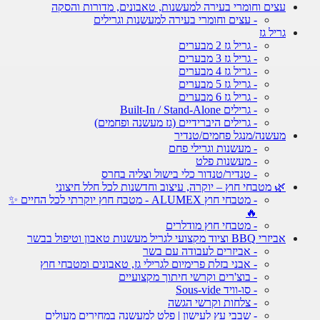
עצים וחומרי בעירה למעשנות, טאבונים, מדורות והסקה
- עצים וחומרי בעירה למעשנות וגרילים
גריל גז
- גריל גז 2 מבערים
- גריל גז 3 מבערים
- גריל גז 4 מבערים
- גריל גז 5 מבערים
- גריל גז 6 מבערים
- גרילים Built-In / Stand-Alone
- גרילים היברידיים (גז מעשנה ופחמים)
מעשנה/מנגל פחמים/טנדיר
- מעשנות וגרילי פחם
- מעשנות פלט
- טנדיר/טנדור כלי בישול וצליה בחרס
🌿 מטבחי חוץ – יוקרה, עיצוב וחדשנות לכל חלל חיצוני
- מטבחי חוץ ALUMEX - מטבח חוץ יוקרתי לכל החיים ✨
🔥
- מטבחי חוץ מודלרים
אביזרי BBQ וציוד מקצועי לגריל מעשנות טאבון וטיפול בבשר
- אביזרים לעבודה עם בשר
- אבני בזלת פרימיום לגרילי גז, טאבונים ומטבחי חוץ
- בוצ'רים וקרשי חיתוך מקצועיים
- סו-וויד Sous-vide
- צלחות וקרשי הגשה
- שבבי עץ לעישון | פלט למעשנה במחירים מעולים