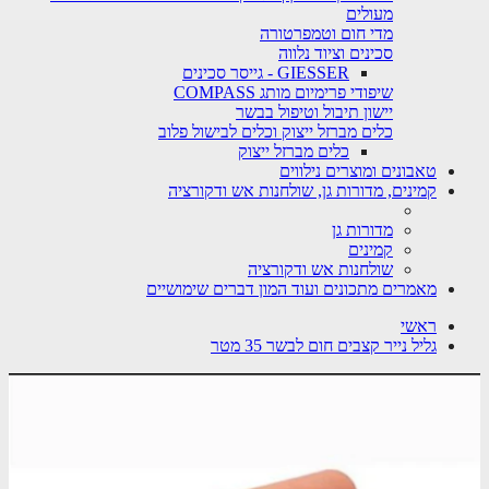
מעולים
מדי חום וטמפרטורה
סכינים וציוד נלווה
GIESSER - גייסר סכינים
שיפודי פרימיום מותג COMPASS
יישון תיבול וטיפול בבשר
כלים מברזל ייצוק וכלים לבישול פלוב
כלים מברזל ייצוק
טאבונים ומוצרים נילווים
קמינים, מדורות גן, שולחנות אש ודקורציה
מדורות גן
קמינים
שולחנות אש ודקורציה
מאמרים מתכונים ועוד המון דברים שימושיים
ראשי
גליל נייר קצבים חום לבשר 35 מטר