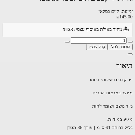
ות: קיים במלאי
₪145
️ מחיר באילת באיסוף עצמי: ₪123
ספה לסל
קנה עכשיו
אור
 קצבים איכותי ביותר
צר בארצות הברית
ר נושם ושומר לחות
ע במידות:
ברוחב 61 ס"מ |
אורך 35 מטר|