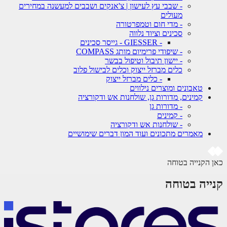
- שבבי עץ לעישון | צ'אנקים ושבבים למעשנה במחירים
מעולים
- מדי חום וטמפרטורה
סכינים וציוד נלווה
- GIESSER - גייסר סכינים
- שיפודי פרימיום מותג COMPASS
- יישון תיבול וטיפול בבשר
כלים מברזל ייצוק וכלים לבישול פלוב
- כלים מברזל ייצוק
טאבונים ומוצרים נילווים
קמינים, מדורות גן, שולחנות אש ודקורציה
- מדורות גן
- קמינים
- שולחנות אש ודקורציה
מאמרים מתכונים ועוד המון דברים שימושיים
כאן הקנייה בטוחה
קנייה בטוחה