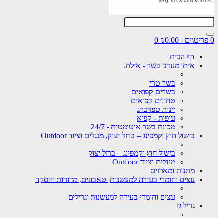
0 פריט\ים - ₪0.00
0
דף הבית
איתן מעדני בשר - אילת.
בשר טרי
בשרים קפואים
טחונים קפואים
יינות טפרברג
עופות - קפוא
מכונת בשר אוטומטית - 24/7
בישול חוץ וקמפינג – ברזל יצוק, מנגלים וציוד Outdoor
בישול חוץ וקמפינג – ברזל יצוק
מנגלים וציוד Outdoor
מתנות ומארזים
עצים וחומרי בעירה למעשנות, טאבונים, מדורות והסקה
עצים וחומרי בעירה למעשנות וגרילים
גריל גז