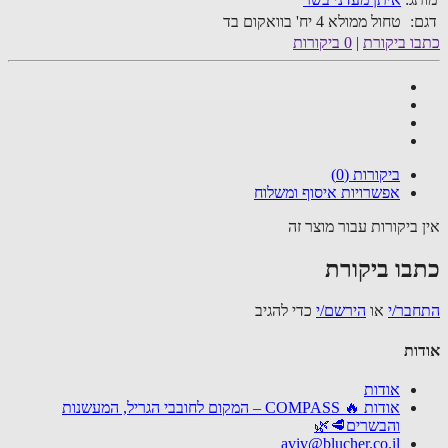
דגם:
טחול ממולא 4 יח' בוואקום בד
כתבו ביקורת
|
0 ביקורות
ביקורות (0)
אפשרויות איסוף ומשלוח
אין ביקורות עבור מוצר זה
כתבו ביקורת
התחבר/י
או
הירשם/י
כדי להגיב
אודות
אודות
אודות 🔥 COMPASS – המקום לחובבי הגריל, המעשנות
והבשרים🥩🌿
aviv@blucher.co.il