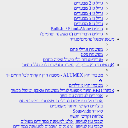
גריל גז 2 מבערים
גריל גז 3 מבערים
גריל גז 4 מבערים
גריל גז 5 מבערים
גריל גז 6 מבערים
גרילים Built-In / Stand-Alone
גרילים היברידיים (גז מעשנה ופחמים)
מעשנה/מנגל פחמים/טנדיר
מעשנות וגרילי פחם
מעשנות פלט
טנדיר/טנדור כלי בישול וצליה בחרס
🌿 מטבחי חוץ – יוקרה, עיצוב וחדשנות לכל חלל חיצוני
מטבחי חוץ ALUMEX - מטבח חוץ יוקרתי לכל החיים ✨
🔥
מטבחי חוץ מודלרים
אביזרי BBQ וציוד מקצועי לגריל מעשנות טאבון וטיפול בבשר
אביזרים לעבודה עם בשר
אבני בזלת פרימיום לגרילי גז, טאבונים ומטבחי חוץ
בוצ'רים וקרשי חיתוך מקצועיים
סו-וויד Sous-vide
צלחות וקרשי הגשה
שבבי עץ לעישון | פלט למעשנה במחירים מעולים
שבבי עץ לעישון | צ'אנקים ושבבים למעשנה במחירים