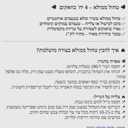
🥩 טחול ממולא – 4 יח' בוואקום 🥩
✅
טחול ממולא עשיר ומלא בטעמים אותנטיים
✅
מוכן לבישול או צלייה – טעמים עמוקים ונימוחים
✅
נארז בוואקום לשמירה על טריות מקסימלית
✅
נמכר כיחידת מארז – מחיר לק"ג
🔥 איך להכין טחול ממולא בצורה מושלמת?
🥩
אפייה בתנור:
📌 חממו תנור ל-180 מעלות צלזיוס.
📌 הניחו את הטחול בתבנית, הוסיפו מעליו מעט שמן זית, מלח גס ופלפל
שחור.
📌 מכסים בנייר כסף ואופים במשך כשעה.
📌 ניתן להסיר את הכיסוי בסוף האפייה כדי לקבל קריספיות חיצונית.
🔥
צלייה על הגריל:
📌 חממו גריל לחום בינוני-גבוה.
📌 הברישו את הטחול במעט שמן זית עם שום כתוש ופפריקה מעושנת.
📌 צלו כ-10-15 דקות מכל צד עד קבלת צבע שחום וזהוב.
📌 מגישים עם טחינה וירקות קלויים.
מותג:
איתן מעדני בשר