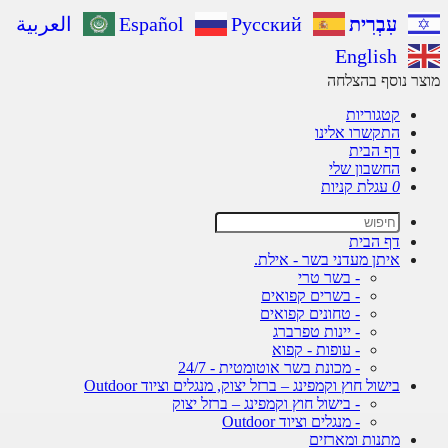
עִבְרִית
Русский
Español
العربية
English
מוצר נוסף בהצלחה
קטגוריות
התקשרו אלינו
דף הבית
החשבון שלי
0
עגלת קניות
דף הבית
איתן מעדני בשר - אילת.
- בשר טרי
- בשרים קפואים
- טחונים קפואים
- יינות טפרברג
- עופות - קפוא
- מכונת בשר אוטומטית - 24/7
בישול חוץ וקמפינג – ברזל יצוק, מנגלים וציוד Outdoor
- בישול חוץ וקמפינג – ברזל יצוק
- מנגלים וציוד Outdoor
מתנות ומארזים