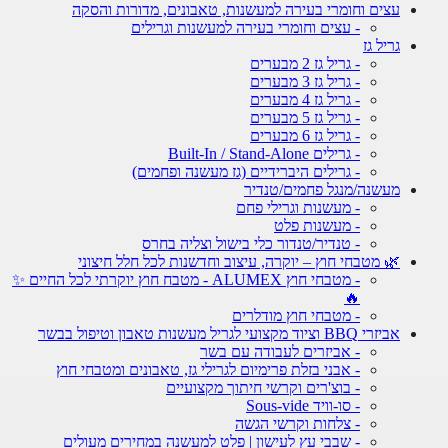
עצים וחומרי בעירה למעשנות, טאבונים, מדורות והסקה
- עצים וחומרי בעירה למעשנות וגרילים
גריל גז
- גריל גז 2 מבערים
- גריל גז 3 מבערים
- גריל גז 4 מבערים
- גריל גז 5 מבערים
- גריל גז 6 מבערים
- גרילים Built-In / Stand-Alone
- גרילים היברידיים (גז מעשנה ופחמים)
מעשנה/מנגל פחמים/טנדיר
- מעשנות וגרילי פחם
- מעשנות פלט
- טנדיר/טנדור כלי בישול וצליה בחרס
🌿 מטבחי חוץ – יוקרה, עיצוב וחדשנות לכל חלל חיצוני
- מטבחי חוץ ALUMEX - מטבח חוץ יוקרתי לכל החיים ✨
🔥
- מטבחי חוץ מודלרים
אביזרי BBQ וציוד מקצועי לגריל מעשנות טאבון וטיפול בבשר
- אביזרים לעבודה עם בשר
- אבני בזלת פרימיום לגרילי גז, טאבונים ומטבחי חוץ
- בוצ'רים וקרשי חיתוך מקצועיים
- סו-וויד Sous-vide
- צלחות וקרשי הגשה
- שבבי עץ לעישון | פלט למעשנה במחירים מעולים