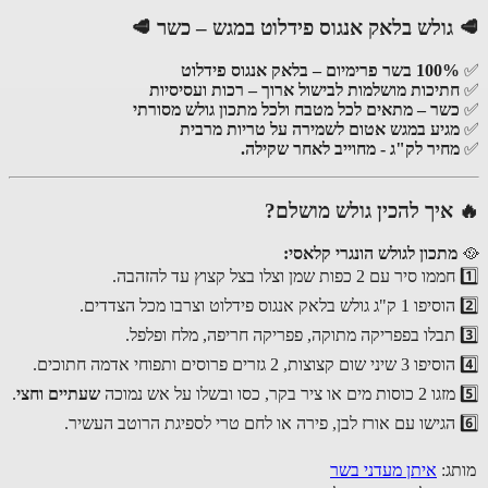
🥩 גולש בלאק אנגוס פידלוט במגש – כשר 🥩
✅
100% בשר פרימיום – בלאק אנגוס פידלוט
✅
חתיכות מושלמות לבישול ארוך – רכות ועסיסיות
✅
כשר – מתאים לכל מטבח ולכל מתכון גולש מסורתי
✅
מגיע במגש אטום לשמירה על טריות מרבית
✅
מחיר לק"ג - מחוייב לאחר שקילה.
🔥 איך להכין גולש מושלם?
🥘
מתכון לגולש הונגרי קלאסי:
1️⃣ חממו סיר עם 2 כפות שמן וצלו בצל קצוץ עד להזהבה.
2️⃣ הוסיפו 1 ק"ג גולש בלאק אנגוס פידלוט וצרבו מכל הצדדים.
3️⃣ תבלו בפפריקה מתוקה, פפריקה חריפה, מלח ופלפל.
4️⃣ הוסיפו 3 שיני שום קצוצות, 2 גזרים פרוסים ותפוחי אדמה חתוכים.
5️⃣ מזגו 2 כוסות מים או ציר בקר, כסו ובשלו על אש נמוכה
שעתיים וחצי
.
6️⃣ הגישו עם אורז לבן, פירה או לחם טרי לספיגת הרוטב העשיר.
מותג:
איתן מעדני בשר