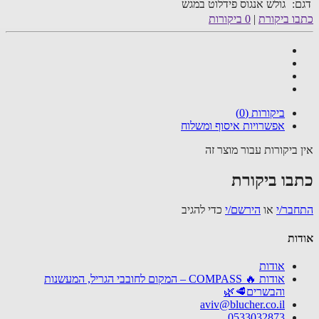
דגם:
גולש אנגוס פידלוט במגש
כתבו ביקורת
|
0 ביקורות
ביקורות (0)
אפשרויות איסוף ומשלוח
אין ביקורות עבור מוצר זה
כתבו ביקורת
התחבר/י
או
הירשם/י
כדי להגיב
אודות
אודות
אודות 🔥 COMPASS – המקום לחובבי הגריל, המעשנות
והבשרים🥩🌿
aviv@blucher.co.il
0533032873