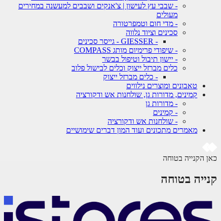
- שבבי עץ לעישון | צ'אנקים ושבבים למעשנה במחירים
מעולים
- מדי חום וטמפרטורה
סכינים וציוד נלווה
- GIESSER - גייסר סכינים
- שיפודי פרימיום מותג COMPASS
- יישון תיבול וטיפול בבשר
כלים מברזל ייצוק וכלים לבישול פלוב
- כלים מברזל ייצוק
טאבונים ומוצרים נילווים
קמינים, מדורות גן, שולחנות אש ודקורציה
- מדורות גן
- קמינים
- שולחנות אש ודקורציה
מאמרים מתכונים ועוד המון דברים שימושיים
כאן הקנייה בטוחה
קנייה בטוחה