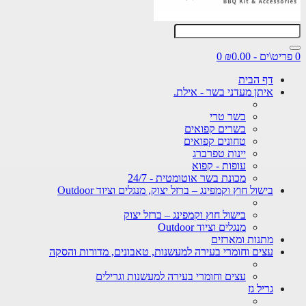
0 פריט\ים - ₪0.00
0
דף הבית
איתן מעדני בשר - אילת.
בשר טרי
בשרים קפואים
טחונים קפואים
יינות טפרברג
עופות - קפוא
מכונת בשר אוטומטית - 24/7
בישול חוץ וקמפינג – ברזל יצוק, מנגלים וציוד Outdoor
בישול חוץ וקמפינג – ברזל יצוק
מנגלים וציוד Outdoor
מתנות ומארזים
עצים וחומרי בעירה למעשנות, טאבונים, מדורות והסקה
עצים וחומרי בעירה למעשנות וגרילים
גריל גז