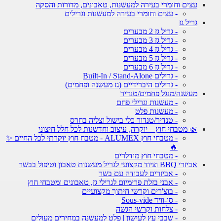
עצים וחומרי בעירה למעשנות, טאבונים, מדורות והסקה
- עצים וחומרי בעירה למעשנות וגרילים
גריל גז
- גריל גז 2 מבערים
- גריל גז 3 מבערים
- גריל גז 4 מבערים
- גריל גז 5 מבערים
- גריל גז 6 מבערים
- גרילים Built-In / Stand-Alone
- גרילים היברידיים (גז מעשנה ופחמים)
מעשנה/מנגל פחמים/טנדיר
- מעשנות וגרילי פחם
- מעשנות פלט
- טנדיר/טנדור כלי בישול וצליה בחרס
🌿 מטבחי חוץ – יוקרה, עיצוב וחדשנות לכל חלל חיצוני
- מטבחי חוץ ALUMEX - מטבח חוץ יוקרתי לכל החיים ✨
🔥
- מטבחי חוץ מודלרים
אביזרי BBQ וציוד מקצועי לגריל מעשנות טאבון וטיפול בבשר
- אביזרים לעבודה עם בשר
- אבני בזלת פרימיום לגרילי גז, טאבונים ומטבחי חוץ
- בוצ'רים וקרשי חיתוך מקצועיים
- סו-וויד Sous-vide
- צלחות וקרשי הגשה
- שבבי עץ לעישון | פלט למעשנה במחירים מעולים