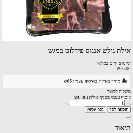
אילת גולש אנגוס פידלוט במגש
זמינות: קיים במלאי
₪76.90
🏝️ מחיר באילת באיסוף עצמי: ₪65
משלוח למוצר
איסוף עצמי מסניף אילת
(₪0.00)
הוספה לסל
קנה עכשיו
תיאור