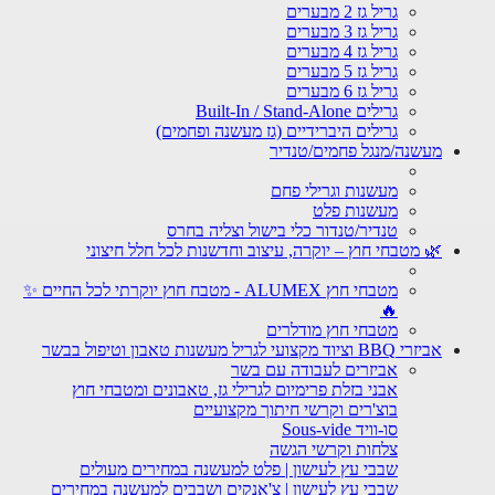
גריל גז 2 מבערים
גריל גז 3 מבערים
גריל גז 4 מבערים
גריל גז 5 מבערים
גריל גז 6 מבערים
גרילים Built-In / Stand-Alone
גרילים היברידיים (גז מעשנה ופחמים)
מעשנה/מנגל פחמים/טנדיר
מעשנות וגרילי פחם
מעשנות פלט
טנדיר/טנדור כלי בישול וצליה בחרס
🌿 מטבחי חוץ – יוקרה, עיצוב וחדשנות לכל חלל חיצוני
מטבחי חוץ ALUMEX - מטבח חוץ יוקרתי לכל החיים ✨
🔥
מטבחי חוץ מודלרים
אביזרי BBQ וציוד מקצועי לגריל מעשנות טאבון וטיפול בבשר
אביזרים לעבודה עם בשר
אבני בזלת פרימיום לגרילי גז, טאבונים ומטבחי חוץ
בוצ'רים וקרשי חיתוך מקצועיים
סו-וויד Sous-vide
צלחות וקרשי הגשה
שבבי עץ לעישון | פלט למעשנה במחירים מעולים
שבבי עץ לעישון | צ'אנקים ושבבים למעשנה במחירים