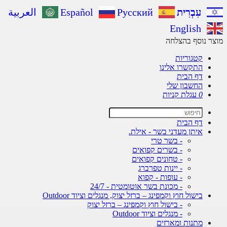
עִבְרִית
Русский
Español
العربية
English
מוצר נוסף בהצלחה
קטגוריות
התקשרו אלינו
דף הבית
החשבון שלי
0
עגלת קניות
דף הבית
איתן מעדני בשר - אילת.
- בשר טרי
- בשרים קפואים
- טחונים קפואים
- יינות טפרברג
- עופות - קפוא
- מכונת בשר אוטומטית - 24/7
בישול חוץ וקמפינג – ברזל יצוק, מנגלים וציוד Outdoor
- בישול חוץ וקמפינג – ברזל יצוק
- מנגלים וציוד Outdoor
מתנות ומארזים