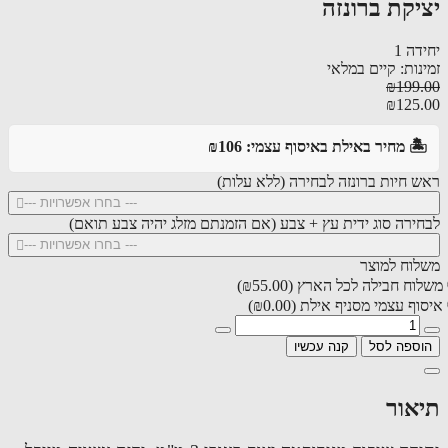
יקת ברונזה
ה 1
ות: קיים במלאי
₪199
₪125
️ מחיר באילת באיסוף עצמי: ₪106
 חיות ברונזה לבחירה (ללא עלות)
--- בחרו אפשרויות ---
ירה סוג ידית עץ + צבע (אם הזמנתם מזלג יהיה צבע תואם)
--- בחרו אפשרויות ---
וח למוצר
וח חבילה לכל הארץ
(₪55.00)
ף עצמי מסניף אילת
(₪0.00)
ספה לסל
קנה עכשיו
אור