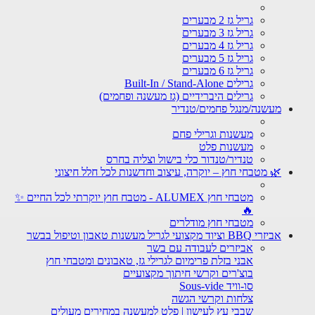
גריל גז 2 מבערים
גריל גז 3 מבערים
גריל גז 4 מבערים
גריל גז 5 מבערים
גריל גז 6 מבערים
גרילים Built-In / Stand-Alone
גרילים היברידיים (גז מעשנה ופחמים)
מעשנה/מנגל פחמים/טנדיר
מעשנות וגרילי פחם
מעשנות פלט
טנדיר/טנדור כלי בישול וצליה בחרס
🌿 מטבחי חוץ – יוקרה, עיצוב וחדשנות לכל חלל חיצוני
מטבחי חוץ ALUMEX - מטבח חוץ יוקרתי לכל החיים ✨
🔥
מטבחי חוץ מודלרים
אביזרי BBQ וציוד מקצועי לגריל מעשנות טאבון וטיפול בבשר
אביזרים לעבודה עם בשר
אבני בזלת פרימיום לגרילי גז, טאבונים ומטבחי חוץ
בוצ'רים וקרשי חיתוך מקצועיים
סו-וויד Sous-vide
צלחות וקרשי הגשה
שבבי עץ לעישון | פלט למעשנה במחירים מעולים