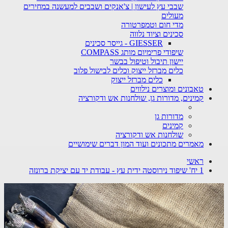
שבבי עץ לעישון | צ'אנקים ושבבים למעשנה במחירים
מעולים
מדי חום וטמפרטורה
סכינים וציוד נלווה
GIESSER - גייסר סכינים
שיפודי פרימיום מותג COMPASS
יישון תיבול וטיפול בבשר
כלים מברזל ייצוק וכלים לבישול פלוב
כלים מברזל ייצוק
טאבונים ומוצרים נילווים
קמינים, מדורות גן, שולחנות אש ודקורציה
מדורות גן
קמינים
שולחנות אש ודקורציה
מאמרים מתכונים ועוד המון דברים שימושיים
ראשי
1 יח' שיפוד נירוסטה ידית עץ - עבודת יד עם יציקת ברונזה