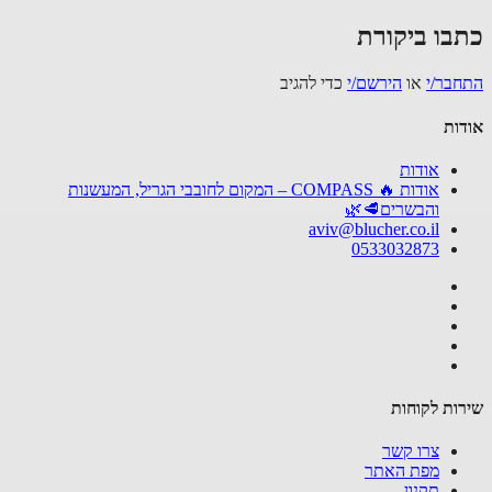
בו ביקורת
בר/י
או
הירשם/י
כדי להגיב
ות
אודות
אודות 🔥 COMPASS – המקום לחובבי הגריל, המעשנות
והבשרים🥩🌿
aviv@blucher.co.il
0533032873
ות לקוחות
צרו קשר
מפת האתר
תקנון