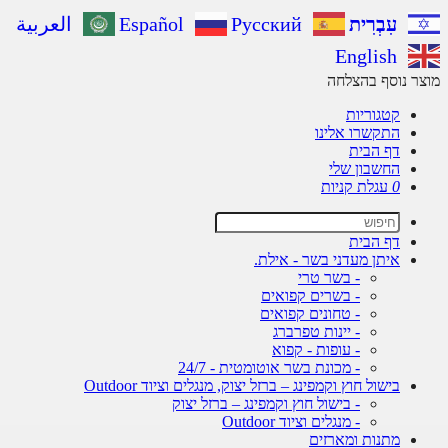
עִבְרִית
Русский
Español
العربية
English
ר נוסף בהצלחה
קטגוריות
התקשרו אלינו
דף הבית
החשבון שלי
0
עגלת קניות
דף הבית
איתן מעדני בשר - אילת.
- בשר טרי
- בשרים קפואים
- טחונים קפואים
- יינות טפרברג
- עופות - קפוא
- מכונת בשר אוטומטית - 24/7
בישול חוץ וקמפינג – ברזל יצוק, מנגלים וציוד Outdoor
- בישול חוץ וקמפינג – ברזל יצוק
- מנגלים וציוד Outdoor
מתנות ומארזים