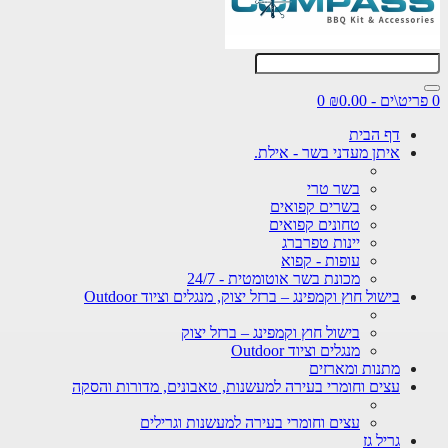
0
דף הבית
איתן מעדני בשר - אילת.
בשר טרי
בשרים קפואים
טחונים קפואים
יינות טפרברג
עופות - קפוא
מכונת בשר אוטומטית - 24/7
בישול חוץ וקמפינג – ברזל יצוק, מנגלים וציוד Outdoor
בישול חוץ וקמפינג – ברזל יצוק
מנגלים וציוד Outdoor
מתנות ומארזים
עצים וחומרי בעירה למעשנות, טאבונים, מדורות והסקה
עצים וחומרי בעירה למעשנות וגרילים
גריל גז