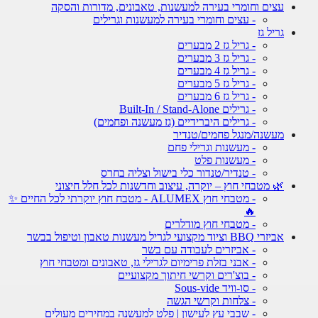
עצים וחומרי בעירה למעשנות, טאבונים, מדורות והסקה
- עצים וחומרי בעירה למעשנות וגרילים
גריל גז
- גריל גז 2 מבערים
- גריל גז 3 מבערים
- גריל גז 4 מבערים
- גריל גז 5 מבערים
- גריל גז 6 מבערים
- גרילים Built-In / Stand-Alone
- גרילים היברידיים (גז מעשנה ופחמים)
מעשנה/מנגל פחמים/טנדיר
- מעשנות וגרילי פחם
- מעשנות פלט
- טנדיר/טנדור כלי בישול וצליה בחרס
🌿 מטבחי חוץ – יוקרה, עיצוב וחדשנות לכל חלל חיצוני
- מטבחי חוץ ALUMEX - מטבח חוץ יוקרתי לכל החיים ✨
🔥
- מטבחי חוץ מודלרים
אביזרי BBQ וציוד מקצועי לגריל מעשנות טאבון וטיפול בבשר
- אביזרים לעבודה עם בשר
- אבני בזלת פרימיום לגרילי גז, טאבונים ומטבחי חוץ
- בוצ'רים וקרשי חיתוך מקצועיים
- סו-וויד Sous-vide
- צלחות וקרשי הגשה
- שבבי עץ לעישון | פלט למעשנה במחירים מעולים