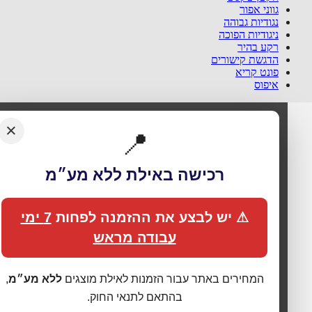
גווני אפור
נגודיות גבוהה
ניגודיות הפוכה
רקע בהיר
הדגשת קישורים
פונט קריא
איפוס
×
📍
🍪 אנחנו משתמשים בעוגיות כדי לשפר את החוויה
רכישה באילת ללא מע״מ
שלך
האתר עושה שימוש בעוגיות (Cookies) לתפעול תקין, אנליטיקה,
התאמת תכנים ופרסום ממוקד. בלחיצה על
„מאשר הכול”
אתה
⚠ יש לבצע את ההזמנה לפחות
7 ימי
מסכים לכל הקטגוריות כמפורט ב
מדיניות הפרטיות
. באפשרותך
עבודה מראש
לשנות העדפות בכל עת דרך
„העדפות פרטיות”
בתחתית האתר.
⚙ נהל העדפות פרטיות
המחירים באתר עבור הזמנות לאילת מוצגים
ללא מע״מ
,
בהתאם לתנאי החוק.
מאשר הכול
שמור העדפות
דחה לא חיוניות