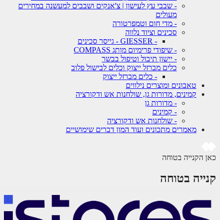
- שבבי עץ לעישון | צ'אנקים ושבבים למעשנה במחירים
מעולים
- מדי חום וטמפרטורה
סכינים וציוד נלווה
- GIESSER - גייסר סכינים
- שיפודי פרימיום מותג COMPASS
- יישון תיבול וטיפול בבשר
כלים מברזל ייצוק וכלים לבישול פלוב
- כלים מברזל ייצוק
טאבונים ומוצרים נילווים
קמינים, מדורות גן, שולחנות אש ודקורציה
- מדורות גן
- קמינים
- שולחנות אש ודקורציה
מאמרים מתכונים ועוד המון דברים שימושיים
 הקנייה בטוחה
ייה בטוחה