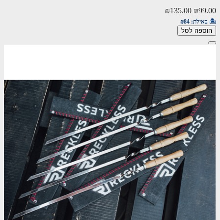
₪135.00
₪99.00
🏝️ באילת:
₪84
הוספה לסל