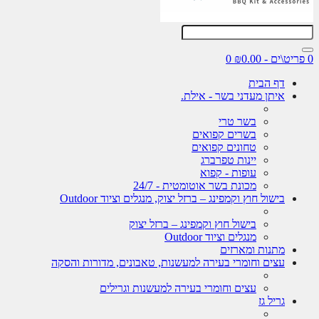
0 פריט\ים - ₪0.00
0
דף הבית
איתן מעדני בשר - אילת.
בשר טרי
בשרים קפואים
טחונים קפואים
יינות טפרברג
עופות - קפוא
מכונת בשר אוטומטית - 24/7
בישול חוץ וקמפינג – ברזל יצוק, מנגלים וציוד Outdoor
בישול חוץ וקמפינג – ברזל יצוק
מנגלים וציוד Outdoor
מתנות ומארזים
עצים וחומרי בעירה למעשנות, טאבונים, מדורות והסקה
עצים וחומרי בעירה למעשנות וגרילים
גריל גז