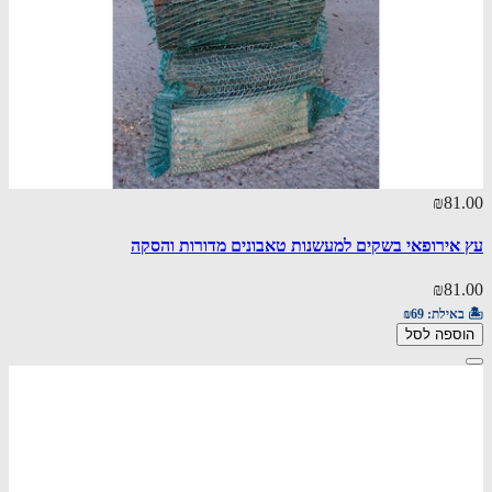
₪81.00
עץ אירופאי בשקים למעשנות טאבונים מדורות והסקה
₪81.00
🏝️ באילת:
₪69
הוספה לסל