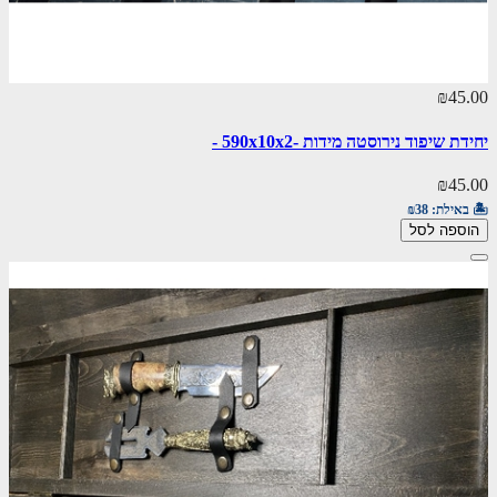
₪45.00
יחידת שיפוד נירוסטה מידות -590х10х2 -
₪45.00
🏝️ באילת:
₪38
הוספה לסל