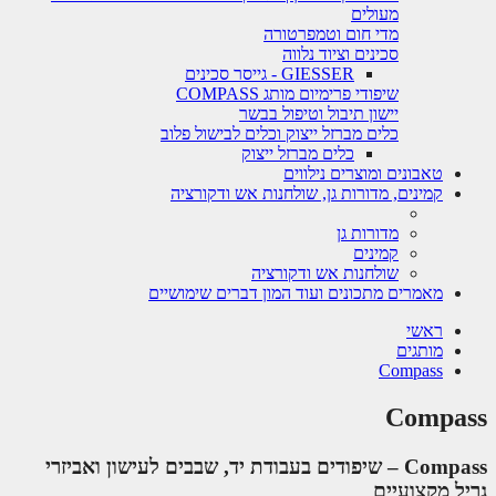
מעולים
מדי חום וטמפרטורה
סכינים וציוד נלווה
GIESSER - גייסר סכינים
שיפודי פרימיום מותג COMPASS
יישון תיבול וטיפול בבשר
כלים מברזל ייצוק וכלים לבישול פלוב
כלים מברזל ייצוק
טאבונים ומוצרים נילווים
קמינים, מדורות גן, שולחנות אש ודקורציה
מדורות גן
קמינים
שולחנות אש ודקורציה
מאמרים מתכונים ועוד המון דברים שימושיים
ראשי
מותגים
Compass
Compass
Compass – שיפודים בעבודת יד, שבבים לעישון ואביזרי
גריל מקצועיים