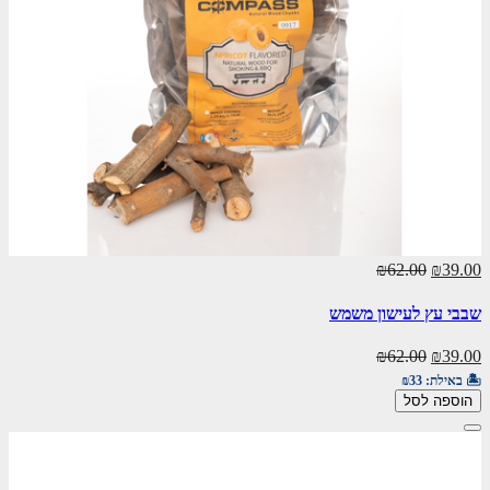
₪62.00
₪39.00
שבבי עץ לעישון משמש
₪62.00
₪39.00
🏝️ באילת:
₪33
הוספה לסל