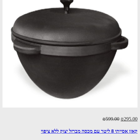
₪599.00
₪295.00
קאזן אסייתי 8 ליטר עם מכסה מברזל יצוק ללא ציפוי