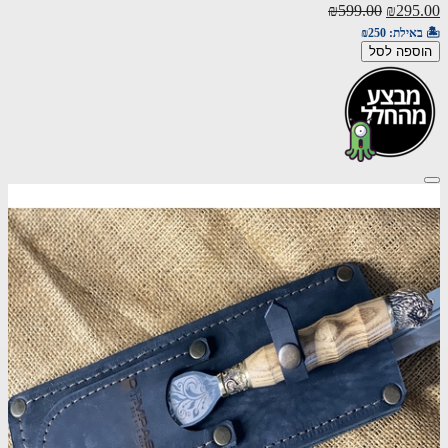
₪599.00
₪295.00
🏝️ באילת:
₪250
הוספה לסל