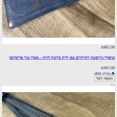
₪965.00
שיפודי נירוסטה יוקרתיים עם ידית ברונזה חיות – מארז עור פרימיום!
₪965.00
🏝️ באילת:
₪818
הוספה לסל