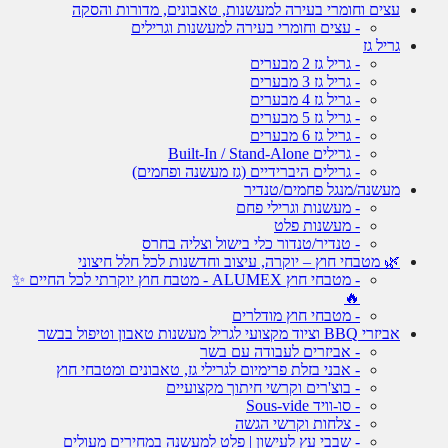
עצים וחומרי בעירה למעשנות, טאבונים, מדורות והסקה
- עצים וחומרי בעירה למעשנות וגרילים
גריל גז
- גריל גז 2 מבערים
- גריל גז 3 מבערים
- גריל גז 4 מבערים
- גריל גז 5 מבערים
- גריל גז 6 מבערים
- גרילים Built-In / Stand-Alone
- גרילים היברידיים (גז מעשנה ופחמים)
מעשנה/מנגל פחמים/טנדיר
- מעשנות וגרילי פחם
- מעשנות פלט
- טנדיר/טנדור כלי בישול וצליה בחרס
🌿 מטבחי חוץ – יוקרה, עיצוב וחדשנות לכל חלל חיצוני
- מטבחי חוץ ALUMEX - מטבח חוץ יוקרתי לכל החיים ✨
🔥
- מטבחי חוץ מודלרים
אביזרי BBQ וציוד מקצועי לגריל מעשנות טאבון וטיפול בבשר
- אביזרים לעבודה עם בשר
- אבני בזלת פרימיום לגרילי גז, טאבונים ומטבחי חוץ
- בוצ'רים וקרשי חיתוך מקצועיים
- סו-וויד Sous-vide
- צלחות וקרשי הגשה
- שבבי עץ לעישון | פלט למעשנה במחירים מעולים