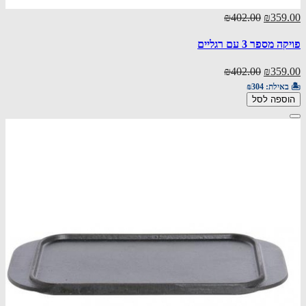
₪402.00
₪359.00
פויקה מספר 3 עם רגליים
₪402.00
₪359.00
🏝️ באילת:
₪304
הוספה לסל