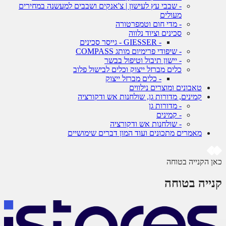
- שבבי עץ לעישון | צ'אנקים ושבבים למעשנה במחירים
מעולים
- מדי חום וטמפרטורה
סכינים וציוד נלווה
- GIESSER - גייסר סכינים
- שיפודי פרימיום מותג COMPASS
- יישון תיבול וטיפול בבשר
כלים מברזל ייצוק וכלים לבישול פלוב
- כלים מברזל ייצוק
טאבונים ומוצרים נילווים
קמינים, מדורות גן, שולחנות אש ודקורציה
- מדורות גן
- קמינים
- שולחנות אש ודקורציה
מאמרים מתכונים ועוד המון דברים שימושיים
כאן הקנייה בטוחה
קנייה בטוחה