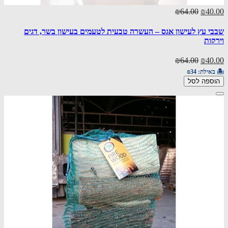
₪64.00
₪40.00
שבבי עץ לעישון אגס – העשרה טבעית לטעמים בעישון בשר, דגים
וירקות
₪64.00
₪40.00
🏝️ באילת:
₪34
הוספה לסל