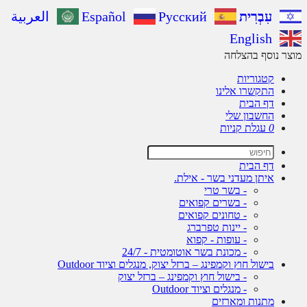
עִבְרִית
Русский
Español
العربية
English
מוצר נוסף בהצלחה
קטגוריות
התקשרו אלינו
דף הבית
החשבון שלי
0
עגלת קניות
דף הבית
איתן מעדני בשר - אילת.
- בשר טרי
- בשרים קפואים
- טחונים קפואים
- יינות טפרברג
- עופות - קפוא
- מכונת בשר אוטומטית - 24/7
בישול חוץ וקמפינג – ברזל יצוק, מנגלים וציוד Outdoor
- בישול חוץ וקמפינג – ברזל יצוק
- מנגלים וציוד Outdoor
מתנות ומארזים