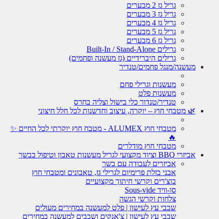
גריל גז 2 מבערים
גריל גז 3 מבערים
גריל גז 4 מבערים
גריל גז 5 מבערים
גריל גז 6 מבערים
גרילים Built-In / Stand-Alone
גרילים היברידיים (גז מעשנה ופחמים)
מעשנה/מנגל פחמים/טנדיר
מעשנות וגרילי פחם
מעשנות פלט
טנדיר/טנדור כלי בישול וצליה בחרס
🌿 מטבחי חוץ – יוקרה, עיצוב וחדשנות לכל חלל חיצוני
מטבחי חוץ ALUMEX - מטבח חוץ יוקרתי לכל החיים ✨
🔥
מטבחי חוץ מודלרים
אביזרי BBQ וציוד מקצועי לגריל מעשנות טאבון וטיפול בבשר
אביזרים לעבודה עם בשר
אבני בזלת פרימיום לגרילי גז, טאבונים ומטבחי חוץ
בוצ'רים וקרשי חיתוך מקצועיים
סו-וויד Sous-vide
צלחות וקרשי הגשה
שבבי עץ לעישון | פלט למעשנה במחירים מעולים
שבבי עץ לעישון | צ'אנקים ושבבים למעשנה במחירים