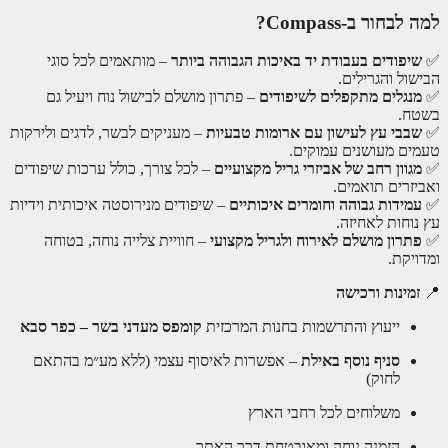
למה לבחור ב-Compass?
✅
שיפודים בעבודת יד באיכות הגבוהה ביותר
– מותאמים לכל סוגי
הבישול והגרילים.
✅
מנגלים מתקפלים לשיפודים
– פתרון מושלם לבישול נוח ויעיל גם
בשטח.
✅
שבבי עץ לעישון עם ארומות טבעיות
– מעניקים לבשר, לדגים ולירקות
טעמים מעושנים עמוקים.
✅
מגוון רחב של אביזרי גריל מקצועיים
– לכל צורך, כולל ערכות שיפודים
ואביזרים תואמים.
✅
עמידות גבוהה וחומרים איכותיים
– שיפודים מנירוסטה איכותית וידיות
עץ נוחות לאחיזה.
✅
פתרון מושלם לאירוח ולגריל מקצועי
– חוויית צלייה נוחה, בטוחה
ומדויקת.
📍
זמינות ורכישה
ייעוץ והתרשמות בחנות המרכזית
קומפס מעדני בשר – כפר סבא
סניף נוסף באילת
– אפשרות לאיסוף עצמי (ללא מע״מ בהתאם
לחוק)
משלוחים לכל רחבי הארץ
הזמנה נוחה ומאובטחת דרך האתר