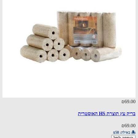
₪69.00
בריק עץ תוצרת HS האוסטרית
₪69.00
🏝️ באילת:
₪58