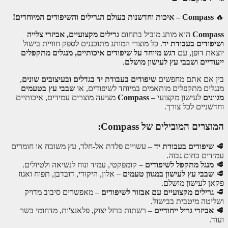
🔥
Compass – איכות וחדשנות בעולם הגרילים והשיפודים המיוחדים!
Compass
הוא מותג מוביל בתחום
גרילים מקצועיים, אביזרי צלייה
ושיפודים בעבודת יד
. כל מוצרי המותג מתוכננים לספק חוויית בישול
יוצאת דופן, עם
דגש מיוחד על שיפודים איכותיים, מנגלים מתקפלים
ייעודיים ושבבי עץ לעישון מושלם
.
בין אם אתם מחפשים
שיפודים בעבודת יד בגדלים ובעיצובים שונים
,
מנגלים מתקפלים מותאמים במיוחד לשיפודים, או
שבבי עץ בטעמים
מגוונים
לעישון מקצועי –
Compass
מציעה מוצרים עמידים, איכותיים
וחדשניים לכל צורך.
המוצרים המובילים של Compass:
🥩
שיפודים בעבודת יד
– עשויים פלדת אל-חלד, עץ משובח או חומרים
עמידים בחום גבוה.
🥩
מנגל מתקפל לשיפודים
– קומפקטי, עמיד ונוח לנשיאה ולטיולים.
🥩
שבבי עץ לעישון במגוון טעמים
– אלון, היקורי, דובדבן, תפוח ואגוז
פקאן לעישון מושלם.
🥩
גרילים מקצועיים עם אבזור לשיפודים
– מאפשרים סיבוב מדויק
ושליטה מיטבית בבישול.
🥩
אביזרי גריל ייחודיים
– רשתות ברזל יצוק, פלאנצ'ות, מדחומי בשר
ועוד.