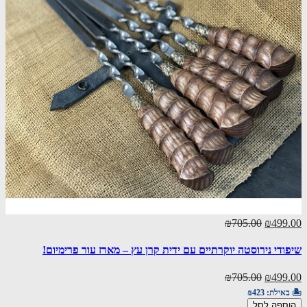
₪705.00
₪499.00
שיפודי נירוסטה יוקרתיים עם ידית קרן עץ – מארז עור פרימיום!
₪705.00
₪499.00
🏝️ באילת:
₪423
הוספה לסל