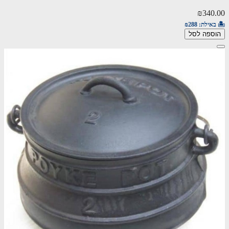
₪340.00
🏝️ באילת:
₪288
הוספה לסל