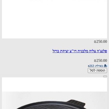
₪250.00
פלנצ'ה צליה מלבנית דו"צ יציקת ברזל
₪250.00
🏝️ באילת:
₪212
הוספה לסל