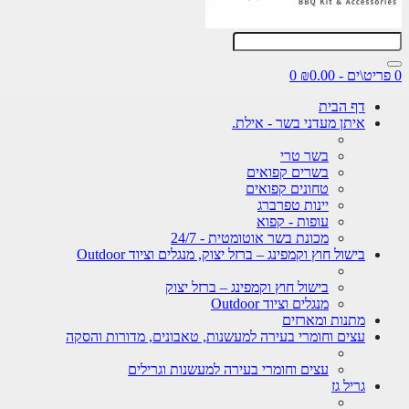
0
דף הבית
איתן מעדני בשר - אילת.
בשר טרי
בשרים קפואים
טחונים קפואים
יינות טפרברג
עופות - קפוא
מכונת בשר אוטומטית - 24/7
בישול חוץ וקמפינג – ברזל יצוק, מנגלים וציוד Outdoor
בישול חוץ וקמפינג – ברזל יצוק
מנגלים וציוד Outdoor
מתנות ומארזים
עצים וחומרי בעירה למעשנות, טאבונים, מדורות והסקה
עצים וחומרי בעירה למעשנות וגרילים
גריל גז