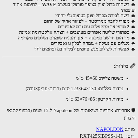
רשתות ברזל יצוק בציפוי פורצלן בעיצוב WAVE
– לחימום אחיד
צמתי
רשת לכירה מברזל יצוק בעיצוב גלי ייחודי
מפזרי להבה מנירוסטה – לפיזור אחיד של החום
2 מדפי צד מתקפלים עם ווים לאביזרים
כפתורי שליטה אפורים מעוצבים + הצתה אלקטרונית אמינה
מד חום חדשני במכסה + אגן ותבנית שומנים נשלפים מקדימה
גלגלים עם נעילה + גומחה לבלון גז ואביזרים
אפשרות לשילוב מגש פחמים לצלייה בגז ופחמים יחד
מידות:
משטח צלייה:
60×45 ס"מ
מידות כלליות:
130×64×123 ס"מ (רוחב×עומק×גובה)
מידות הקרטון:
86×76×63 ס"מ
חריות:
אחריות נשיאותית של Napoleon ל-15 שנים (בכפוף לתנאי
רן)
ג:
NAPOLEON
:
RXT425SIBPSS-1-IL