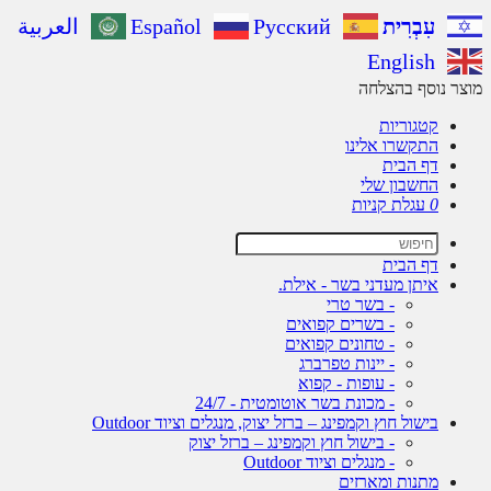
עִבְרִית
Русский
Español
العربية
English
ר נוסף בהצלחה
קטגוריות
התקשרו אלינו
דף הבית
החשבון שלי
0
עגלת קניות
דף הבית
איתן מעדני בשר - אילת.
- בשר טרי
- בשרים קפואים
- טחונים קפואים
- יינות טפרברג
- עופות - קפוא
- מכונת בשר אוטומטית - 24/7
בישול חוץ וקמפינג – ברזל יצוק, מנגלים וציוד Outdoor
- בישול חוץ וקמפינג – ברזל יצוק
- מנגלים וציוד Outdoor
מתנות ומארזים