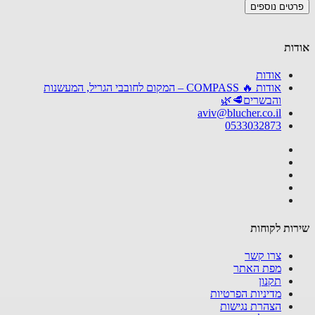
טים נוספים
ות
אודות
אודות 🔥 COMPASS – המקום לחובבי הגריל, המעשנות
והבשרים🥩🌿
aviv@blucher.co.il
0533032873
ות לקוחות
צרו קשר
מפת האתר
תקנון
מדיניות הפרטיות
הצהרת נגישות