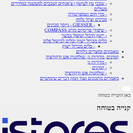
- שבבי עץ לעישון | צ'אנקים ושבבים למעשנה במחירים
מעולים
- מדי חום וטמפרטורה
סכינים וציוד נלווה
- GIESSER - גייסר סכינים
- שיפודי פרימיום מותג COMPASS
- יישון תיבול וטיפול בבשר
כלים מברזל ייצוק וכלים לבישול פלוב
- כלים מברזל ייצוק
טאבונים ומוצרים נילווים
קמינים, מדורות גן, שולחנות אש ודקורציה
- מדורות גן
- קמינים
- שולחנות אש ודקורציה
מאמרים מתכונים ועוד המון דברים שימושיים
 הקנייה בטוחה
ייה בטוחה