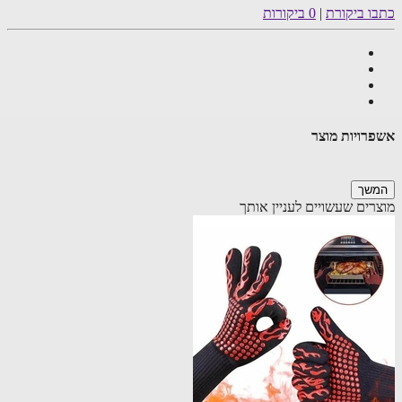
ו ביקורת
|
0 ביקורות
רויות מוצר
שך
רים שעשויים לעניין אותך