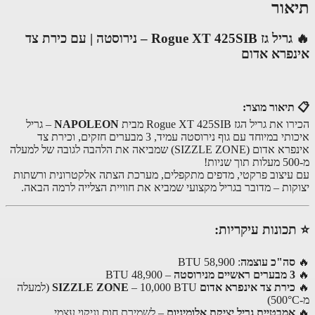
אור
🔥 גריל גז Rogue XT 425SIB – נירוסטה | עם כירת צד
פרא אדום
תיאור מוצר:
ת גריל הגז Rogue XT 425SIB מבית
NAPOLEON
– גריל
איכותי במיוחד עם גוף נירוסטה עמיד, 3 מבערים חזקים, וכירת צד
אינפרא אדום (SIZZLE ZONE) שמביאה את הלהבה לגובה של למעלה
עיצוב פרקטי, מדפים מתקפלים, מערכת הצתה אלקטרונית ורשתות
קות – מדובר בגריל מקצועי שמביא את חוויית הצלייה לרמה הבאה.
כונות עיקריות:
סה"כ עוצמה
: 58,900 BTU
3 מבערים ראשיים מנירוסטה
– 48,900 BTU
כירת צד אינפרא אדום SIZZLE ZONE
– 10,000 BTU (למעלה
אמבטיית גריל יציקת אלומיניום
– לשמירת חום וניקוי עצמי