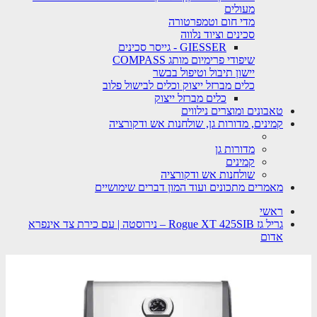
מעולים
מדי חום וטמפרטורה
סכינים וציוד נלווה
GIESSER - גייסר סכינים
שיפודי פרימיום מותג COMPASS
יישון תיבול וטיפול בבשר
כלים מברזל ייצוק וכלים לבישול פלוב
כלים מברזל ייצוק
טאבונים ומוצרים נילווים
קמינים, מדורות גן, שולחנות אש ודקורציה
מדורות גן
קמינים
שולחנות אש ודקורציה
מאמרים מתכונים ועוד המון דברים שימושיים
ראשי
גריל גז Rogue XT 425SIB – נירוסטה | עם כירת צד אינפרא
אדום