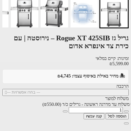
גריל גז Rogue XT 425SIB – נירוסטה | עם
רת צד אינפרא אדום
ות: קיים במלאי
₪5,599
️ מחיר באילת באיסוף עצמי: ₪4,745
בה
--- בחרו אפשרויות ---
וח למוצר
ח עד מדרגה ראשונה - גרילים כ/ד
(₪550.00)
ספה לסל
קנה עכשיו