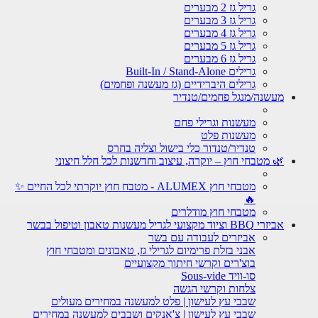
גריל גז 2 מבערים
גריל גז 3 מבערים
גריל גז 4 מבערים
גריל גז 5 מבערים
גריל גז 6 מבערים
גרילים Built-In / Stand-Alone
גרילים היברידיים (גז מעשנה ופחמים)
מעשנה/מנגל פחמים/טנדיר
מעשנות וגרילי פחם
מעשנות פלט
טנדיר/טנדור כלי בישול וצליה בחרס
🌿 מטבחי חוץ – יוקרה, עיצוב וחדשנות לכל חלל חיצוני
מטבחי חוץ ALUMEX - מטבח חוץ יוקרתי לכל החיים ✨
🔥
מטבחי חוץ מודלרים
אביזרי BBQ וציוד מקצועי לגריל מעשנות טאבון וטיפול בבשר
אביזרים לעבודה עם בשר
אבני בזלת פרימיום לגרילי גז, טאבונים ומטבחי חוץ
בוצ'רים וקרשי חיתוך מקצועיים
סו-וויד Sous-vide
צלחות וקרשי הגשה
שבבי עץ לעישון | פלט למעשנה במחירים מעולים
שבבי עץ לעישון | צ'אנקים ושבבים למעשנה במחירים