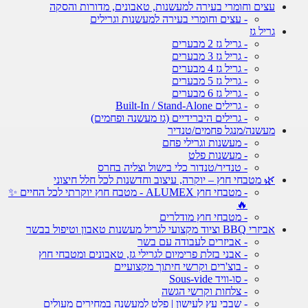
עצים וחומרי בעירה למעשנות, טאבונים, מדורות והסקה
- עצים וחומרי בעירה למעשנות וגרילים
גריל גז
- גריל גז 2 מבערים
- גריל גז 3 מבערים
- גריל גז 4 מבערים
- גריל גז 5 מבערים
- גריל גז 6 מבערים
- גרילים Built-In / Stand-Alone
- גרילים היברידיים (גז מעשנה ופחמים)
מעשנה/מנגל פחמים/טנדיר
- מעשנות וגרילי פחם
- מעשנות פלט
- טנדיר/טנדור כלי בישול וצליה בחרס
🌿 מטבחי חוץ – יוקרה, עיצוב וחדשנות לכל חלל חיצוני
- מטבחי חוץ ALUMEX - מטבח חוץ יוקרתי לכל החיים ✨
🔥
- מטבחי חוץ מודלרים
אביזרי BBQ וציוד מקצועי לגריל מעשנות טאבון וטיפול בבשר
- אביזרים לעבודה עם בשר
- אבני בזלת פרימיום לגרילי גז, טאבונים ומטבחי חוץ
- בוצ'רים וקרשי חיתוך מקצועיים
- סו-וויד Sous-vide
- צלחות וקרשי הגשה
- שבבי עץ לעישון | פלט למעשנה במחירים מעולים