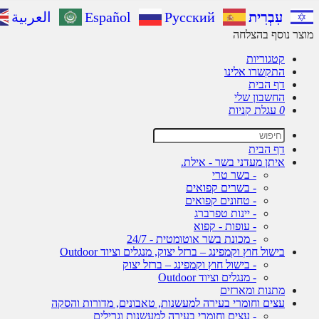
עִבְרִית
Русский
Español
العربية
מוצר נוסף בהצלחה
קטגוריות
התקשרו אלינו
דף הבית
החשבון שלי
0
עגלת קניות
דף הבית
איתן מעדני בשר - אילת.
- בשר טרי
- בשרים קפואים
- טחונים קפואים
- יינות טפרברג
- עופות - קפוא
- מכונת בשר אוטומטית - 24/7
בישול חוץ וקמפינג – ברזל יצוק, מנגלים וציוד Outdoor
- בישול חוץ וקמפינג – ברזל יצוק
- מנגלים וציוד Outdoor
מתנות ומארזים
עצים וחומרי בעירה למעשנות, טאבונים, מדורות והסקה
- עצים וחומרי בעירה למעשנות וגרילים