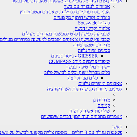
אביזרי BBQ וציוד מקצועי לגריל מעשנות טאבון וטיפול בבשר
אביזרים לעבודה עם בשר
אבני בזלת פרימיום לגרילי גז, טאבונים ומטבחי חוץ
בוצ'רים וקרשי חיתוך מקצועיים
סו-וויד Sous-vide
צלחות וקרשי הגשה
שבבי עץ לעישון | פלט למעשנה במחירים מעולים
שבבי עץ לעישון | צ'אנקים ושבבים למעשנה במחירים מעולים
מדי חום וטמפרטורה
סכינים וציוד נלווה
GIESSER - גייסר סכינים
שיפודי פרימיום מותג COMPASS
יישון תיבול וטיפול בבשר
כלים מברזל ייצוק וכלים לבישול פלוב
כלים מברזל ייצוק
טאבונים ומוצרים נילווים
קמינים, מדורות גן, שולחנות אש ודקורציה
מדורות גן
קמינים
שולחנות אש ודקורציה
מאמרים מתכונים ועוד המון דברים שימושיים
ראשי
פלאנצ'ה עגולה עם 3 רגליים – משטח צלייה מקצועי לבישול על אש פתוחה