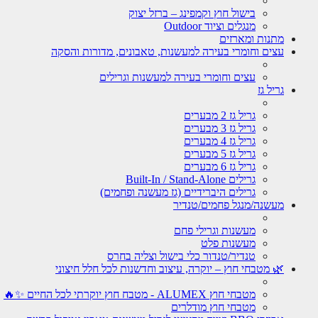
בישול חוץ וקמפינג – ברזל יצוק
מנגלים וציוד Outdoor
מתנות ומארזים
עצים וחומרי בעירה למעשנות, טאבונים, מדורות והסקה
עצים וחומרי בעירה למעשנות וגרילים
גריל גז
גריל גז 2 מבערים
גריל גז 3 מבערים
גריל גז 4 מבערים
גריל גז 5 מבערים
גריל גז 6 מבערים
גרילים Built-In / Stand-Alone
גרילים היברידיים (גז מעשנה ופחמים)
מעשנה/מנגל פחמים/טנדיר
מעשנות וגרילי פחם
מעשנות פלט
טנדיר/טנדור כלי בישול וצליה בחרס
🌿 מטבחי חוץ – יוקרה, עיצוב וחדשנות לכל חלל חיצוני
מטבחי חוץ ALUMEX - מטבח חוץ יוקרתי לכל החיים ✨🔥
מטבחי חוץ מודלרים