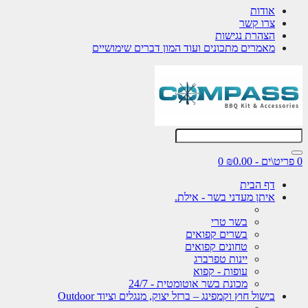
אודות
צרו קשר
הצהרת נגישות
מאמרים מתכונים ועוד המון דברים שימושיים
0 פריט\ים - ₪0.00
0
דף הבית
איתן מעדני בשר - אילת.
בשר טרי
בשרים קפואים
טחונים קפואים
יינות טפרברג
עופות - קפוא
מכונת בשר אוטומטית - 24/7
בישול חוץ וקמפינג – ברזל יצוק, מנגלים וציוד Outdoor