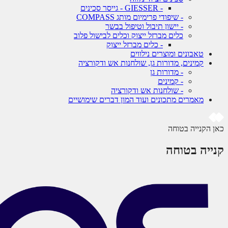
- GIESSER - גייסר סכינים
- שיפודי פרימיום מותג COMPASS
- יישון תיבול וטיפול בבשר
כלים מברזל ייצוק וכלים לבישול פלוב
- כלים מברזל ייצוק
טאבונים ומוצרים נילווים
קמינים, מדורות גן, שולחנות אש ודקורציה
- מדורות גן
- קמינים
- שולחנות אש ודקורציה
מאמרים מתכונים ועוד המון דברים שימושיים
כאן הקנייה בטוחה
קנייה בטוחה