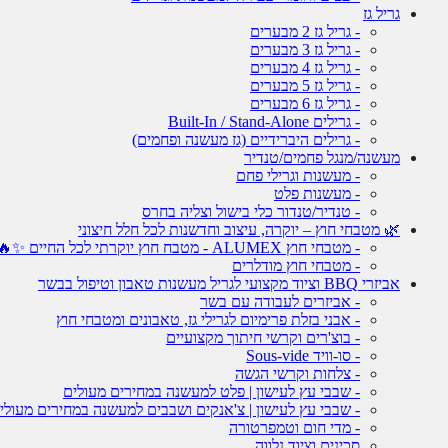
גריל גז
- גריל גז 2 מבערים
- גריל גז 3 מבערים
- גריל גז 4 מבערים
- גריל גז 5 מבערים
- גריל גז 6 מבערים
- גרילים Built-In / Stand-Alone
- גרילים היברידיים (גז מעשנה ופחמים)
מעשנה/מנגל פחמים/טנדיר
- מעשנות וגרילי פחם
- מעשנות פלט
- טנדיר/טנדור כלי בישול וצליה בחרס
🌿 מטבחי חוץ – יוקרה, עיצוב וחדשנות לכל חלל חיצוני
- מטבחי חוץ ALUMEX - מטבח חוץ יוקרתי לכל החיים ✨🔥
- מטבחי חוץ מודלרים
אביזרי BBQ וציוד מקצועי לגריל מעשנות טאבון וטיפול בבשר
- אביזרים לעבודה עם בשר
- אבני בזלת פרימיום לגרילי גז, טאבונים ומטבחי חוץ
- בוצ'רים וקרשי חיתוך מקצועיים
- סו-וויד Sous-vide
- צלחות וקרשי הגשה
- שבבי עץ לעישון | פלט למעשנה במחירים מעולים
- שבבי עץ לעישון | צ'אנקים ושבבים למעשנה במחירים מעולי
- מדי חום וטמפרטורה
סכינים וציוד נלווה