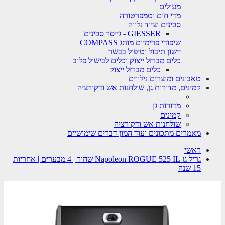
מעולים
מדי חום וטמפרטורה
סכינים וציוד נלווה
GIESSER - גייסר סכינים
שיפודי פרימיום מותג COMPASS
יישון תיבול וטיפול בבשר
כלים מברזל ייצוק וכלים לבישול פלוב
כלים מברזל ייצוק
טאבונים ומוצרים נילווים
קמינים, מדורות גן, שולחנות אש ודקורציה
מדורות גן
קמינים
שולחנות אש ודקורציה
מאמרים מתכונים ועוד המון דברים שימושיים
ראשי
גריל גז Napoleon ROGUE 525 IL שחור | 4 מבערים | אחריות
15 שנה