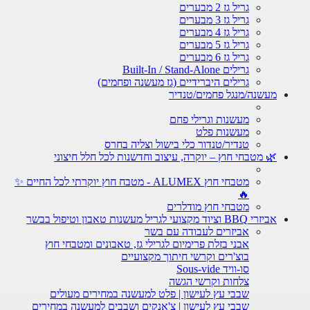
גריל גז 2 מבערים
גריל גז 3 מבערים
גריל גז 4 מבערים
גריל גז 5 מבערים
גריל גז 6 מבערים
גרילים Built-In / Stand-Alone
גרילים היברידיים (גז מעשנה ופחמים)
מעשנה/מנגל פחמים/טנדיר
מעשנות וגרילי פחם
מעשנות פלט
טנדיר/טנדור כלי בישול וצליה בחרס
🌿 מטבחי חוץ – יוקרה, עיצוב וחדשנות לכל חלל חיצוני
מטבחי חוץ ALUMEX - מטבח חוץ יוקרתי לכל החיים ✨
🔥
מטבחי חוץ מודלרים
אביזרי BBQ וציוד מקצועי לגריל מעשנות טאבון וטיפול בבשר
אביזרים לעבודה עם בשר
אבני בזלת פרימיום לגרילי גז, טאבונים ומטבחי חוץ
בוצ'רים וקרשי חיתוך מקצועיים
סו-וויד Sous-vide
צלחות וקרשי הגשה
שבבי עץ לעישון | פלט למעשנה במחירים מעולים
שבבי עץ לעישון | צ'אנקים ושבבים למעשנה במחירים