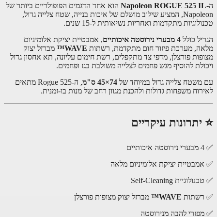
Napoleon ROGUE 525 I
הוא אחד הדגמים הפופולריים ביותר של
Napoleon, המציע שילוב מושלם של איכות בנייה, שטח צלייה גדול,
לוגיות מתקדמות ואחריות נשיאותית ל-15 שנים.
יל כולל
4 מבערי נירוסטה איכותיים
, אמבטיית יציקת אלומיניום
ה, מערכת פיזור חום מתקדמת, רשתות
WAVE™
מברזל יצוק
פות פורצלן, מדפי צד מתקפלים, רשת חימום עליונה, תא אחסון גדול
ולת להוסיף מגש פחמים לצלייה משולבת בגז ופחמים.
משטח צלייה גדול במיוחד של
74×45 ס"מ
, ה-Rogue 525 מתאים
רוח משפחות גדולות ולהכנת מגוון רחב של מנות בו-זמנית.
יתרונות עיקריים
מבטיית יציקת אלומיניום מלאה
לוגיית Self-Cleaning
שתות
WAVE™
מברזל יצוק מצופות פורצלן
פזרי להבה מנירוסטה