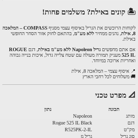
 קונים באילת? משלמים פחות!
חות הרוכשים את הגריל באיסוף עצמי מסניף
COMPASS – המלאכה
, נהנים ממחיר
ללא מע"מ
, בהתאם לחוק אזור הסחר החופשי
לת.
אתם מחפשים
גריל Napoleon ללא מע"מ באילת
, דגם
ROGUE
525
מעניק תמורה מעולה עם שטח צלייה גדול, איכות בנייה גבוהה
ריות ארוכה במיוחד.
יסוף עצמי – המלאכה 8, אילת
משלוחים לכל רחבי הארץ
 מפרט טכני
תכונה
נתון
ג
Napoleon
Rogue 525 IL Black
"ט
R525PK-2-IL
 גריל
גריל גז