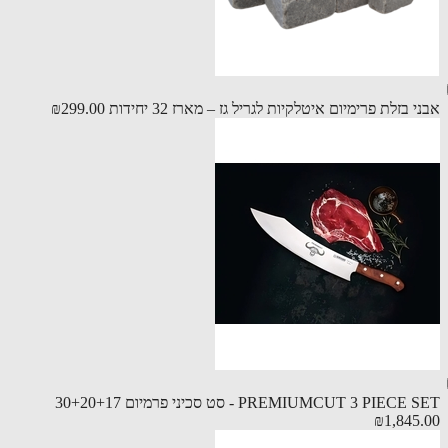
 בזלת פרימיום איטלקיות לגריל גז – מארז 32 יחידות
₪299.00
PREMIUMCUT 3 PIEC - סט סכיני פרמיום 30+20+17
₪1,845