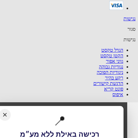
שות
ר
שות
הגדל טקסט
הקטן טקסט
גווני אפור
נגודיות גבוהה
ניגודיות הפוכה
רקע בהיר
הדגשת קישורים
פונט קריא
איפוס
×
📍
רכישה באילת ללא מע״מ