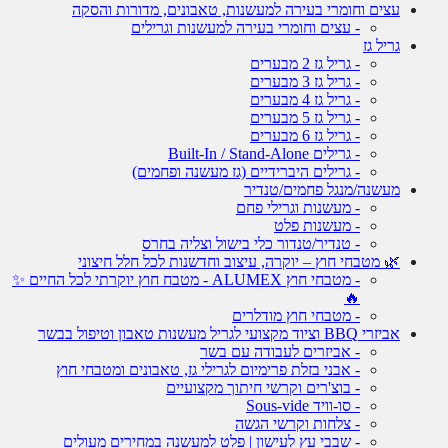
עצים וחומרי בעירה למעשנות, טאבונים, מדורות והסקה
- עצים וחומרי בעירה למעשנות וגרילים
גריל גז
- גריל גז 2 מבערים
- גריל גז 3 מבערים
- גריל גז 4 מבערים
- גריל גז 5 מבערים
- גריל גז 6 מבערים
- גרילים Built-In / Stand-Alone
- גרילים היברידיים (גז מעשנה ופחמים)
מעשנה/מנגל פחמים/טנדיר
- מעשנות וגרילי פחם
- מעשנות פלט
- טנדיר/טנדור כלי בישול וצליה בחרס
🌿 מטבחי חוץ – יוקרה, עיצוב וחדשנות לכל חלל חיצוני
- מטבחי חוץ ALUMEX - מטבח חוץ יוקרתי לכל החיים ✨
🔥
- מטבחי חוץ מודלרים
אביזרי BBQ וציוד מקצועי לגריל מעשנות טאבון וטיפול בבשר
- אביזרים לעבודה עם בשר
- אבני בזלת פרימיום לגרילי גז, טאבונים ומטבחי חוץ
- בוצ'רים וקרשי חיתוך מקצועיים
- סו-וויד Sous-vide
- צלחות וקרשי הגשה
- שבבי עץ לעישון | פלט למעשנה במחירים מעולים