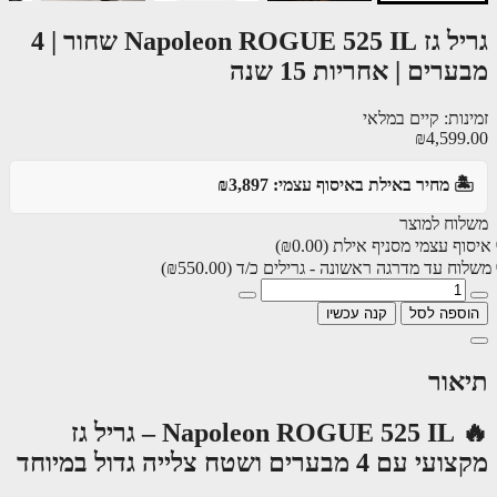
גריל גז Napoleon ROGUE 525 IL שחור | 4
רים | אחריות 15 שנה
ות: קיים במלאי
₪4,599
️ מחיר באילת באיסוף עצמי: ₪3,897
וח למוצר
ף עצמי מסניף אילת
(₪0.00)
ח עד מדרגה ראשונה - גרילים כ/ד
(₪550.00)
ספה לסל
קנה עכשיו
אור
🔥 Napoleon ROGUE 525 IL – גריל גז
ם 4 מבערים ושטח צלייה גדול במיוחד