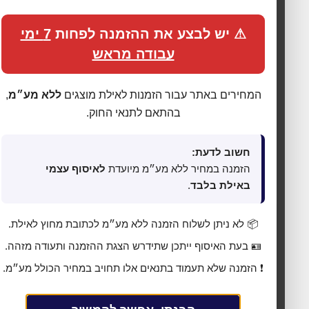
⚠ יש לבצע את ההזמנה לפחות
7 ימי
עבודה מראש
המחירים באתר עבור הזמנות לאילת מוצגים
ללא מע״מ
,
בהתאם לתנאי החוק.
חשוב לדעת:
הזמנה במחיר ללא מע״מ מיועדת
לאיסוף עצמי
באילת בלבד
.
🍪 אנחנו משתמשים בעוגיות כדי לשפר את החוויה
📦 לא ניתן לשלוח הזמנה ללא מע״מ לכתובת מחוץ לאילת.
שלך
🪪 בעת האיסוף ייתכן שתידרש הצגת ההזמנה ותעודה מזהה.
האתר עושה שימוש בעוגיות (Cookies) לתפעול תקין, אנליטיקה,
❗ הזמנה שלא תעמוד בתנאים אלו תחויב במחיר הכולל מע״מ.
התאמת תכנים ופרסום ממוקד. בלחיצה על
„מאשר הכול”
אתה
מסכים לכל הקטגוריות כמפורט ב
מדיניות הפרטיות
. באפשרותך
לשנות העדפות בכל עת דרך
„העדפות פרטיות”
בתחתית האתר.