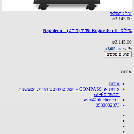
 מהמלאי
50.00
₪3,145
גריל גז Rogue 425SB | גריל איכותי עם 3 מבערים וכירת צ
שחור (דור 2) – Napoleon
50.00
₪3,145
🏝️ באי
באילת:
₪2,665
הוספ
טים נוספים
ות
אודות
אודות 🔥 COMPASS – המקום לחובבי הגריל, המעשנות
והבשרים🥩🌿
aviv@blucher.co.il
0533032873