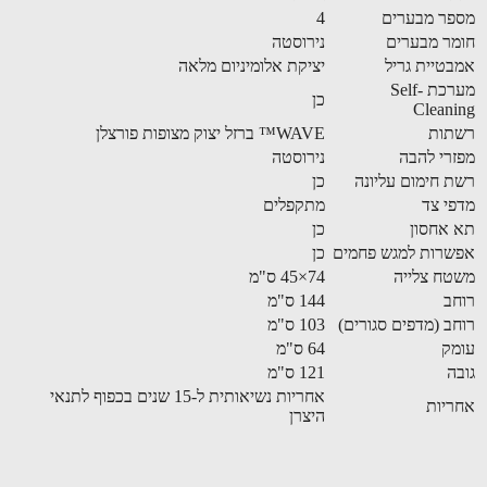
ר מבערים
4
ר מבערים
נירוסטה
טיית גריל
יציקת אלומיניום מלאה
מערכת Self-
כן
Clean
תות
WAVE™ ברזל יצוק מצופות פורצלן
רי להבה
נירוסטה
 חימום עליונה
כן
י צד
מתקפלים
אחסון
כן
רות למגש פחמים
כן
ח צלייה
74×45 ס"מ
ב
144 ס"מ
ב (מדפים סגורים)
103 ס"מ
ק
64 ס"מ
ה
121 ס"מ
אחריות נשיאותית ל-15 שנים בכפוף לתנאי
יות
היצרן