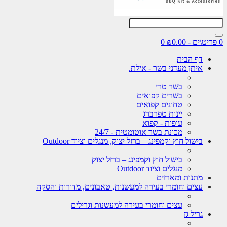
0
דף הבית
איתן מעדני בשר - אילת.
בשר טרי
בשרים קפואים
טחונים קפואים
יינות טפרברג
עופות - קפוא
מכונת בשר אוטומטית - 24/7
בישול חוץ וקמפינג – ברזל יצוק, מנגלים וציוד Outdoor
בישול חוץ וקמפינג – ברזל יצוק
מנגלים וציוד Outdoor
מתנות ומארזים
עצים וחומרי בעירה למעשנות, טאבונים, מדורות והסקה
עצים וחומרי בעירה למעשנות וגרילים
גריל גז