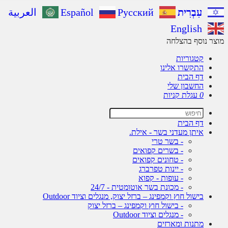
עִבְרִית
Русский
Español
العربية
English
ר נוסף בהצלחה
קטגוריות
התקשרו אלינו
דף הבית
החשבון שלי
0
עגלת קניות
דף הבית
איתן מעדני בשר - אילת.
- בשר טרי
- בשרים קפואים
- טחונים קפואים
- יינות טפרברג
- עופות - קפוא
- מכונת בשר אוטומטית - 24/7
בישול חוץ וקמפינג – ברזל יצוק, מנגלים וציוד Outdoor
- בישול חוץ וקמפינג – ברזל יצוק
- מנגלים וציוד Outdoor
מתנות ומארזים