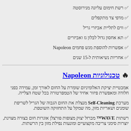
שת חימום עליונה מנירוסטה
דפי צד מתקפלים
ים לתליית אביזרי גריל
א אחסון גדול לבלון גז ואביזרים
שרות להוספת מגש פחמים Napoleon
ריות נשיאותית ל-15 שנים
טכנולוגיות Napoleon
טיית יציקת האלומיניום שומרת על החום לאורך זמן, עמידה בפני
דה ומאפשרת פיזור אחיד של הטמפרטורה בכל שטח הצלייה.
רכת
Self-Cleaning
מנצלת את החום הגבוה של הגריל לשריפת
נים ושאריות מזון, מה שמקל על התחזוקה השוטפת.
ות
WAVE™
מברזל יצוק מצופות פורצלן אוגרות חום בצורה מצוינת,
ות סימני צריבה מקצועיים ומונעות נפילת מזון בין הרשתות.