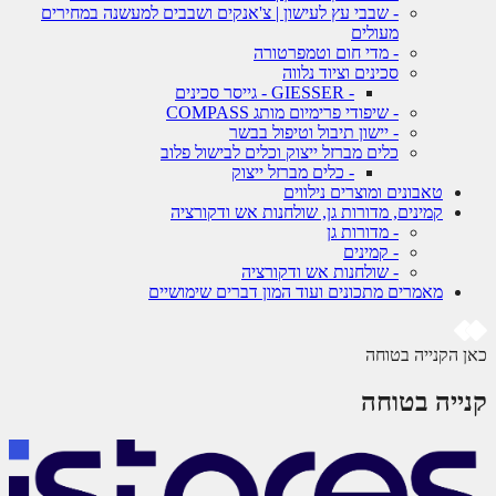
- שבבי עץ לעישון | צ'אנקים ושבבים למעשנה במחירים
מעולים
- מדי חום וטמפרטורה
סכינים וציוד נלווה
- GIESSER - גייסר סכינים
- שיפודי פרימיום מותג COMPASS
- יישון תיבול וטיפול בבשר
כלים מברזל ייצוק וכלים לבישול פלוב
- כלים מברזל ייצוק
טאבונים ומוצרים נילווים
קמינים, מדורות גן, שולחנות אש ודקורציה
- מדורות גן
- קמינים
- שולחנות אש ודקורציה
מאמרים מתכונים ועוד המון דברים שימושיים
 הקנייה בטוחה
ייה בטוחה