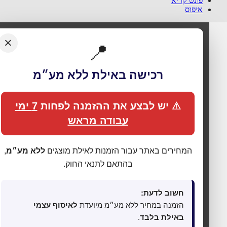
פונט קריא
איפוס
×
📍
רכישה באילת ללא מע״מ
⚠ יש לבצע את ההזמנה לפחות
7 ימי
עבודה מראש
🍪 אנחנו משתמשים בעוגיות כדי לשפר את החוויה
שלך
המחירים באתר עבור הזמנות לאילת מוצגים
ללא מע״מ
,
האתר עושה שימוש בעוגיות (Cookies) לתפעול תקין, אנליטיקה,
בהתאם לתנאי החוק.
התאמת תכנים ופרסום ממוקד. בלחיצה על
„מאשר הכול”
אתה
מסכים לכל הקטגוריות כמפורט ב
מדיניות הפרטיות
. באפשרותך
לשנות העדפות בכל עת דרך
„העדפות פרטיות”
בתחתית האתר.
חשוב לדעת:
הזמנה במחיר ללא מע״מ מיועדת
לאיסוף עצמי
⚙ נהל העדפות פרטיות
באילת בלבד
.