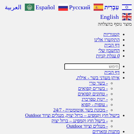
עִבְרִית
Русский
Español
العربية
English
ר נוסף בהצלחה
קטגוריות
התקשרו אלינו
דף הבית
החשבון שלי
0
עגלת קניות
דף הבית
איתן מעדני בשר - אילת.
- בשר טרי
- בשרים קפואים
- טחונים קפואים
- יינות טפרברג
- עופות - קפוא
- מכונת בשר אוטומטית - 24/7
בישול חוץ וקמפינג – ברזל יצוק, מנגלים וציוד Outdoor
- בישול חוץ וקמפינג – ברזל יצוק
- מנגלים וציוד Outdoor
מתנות ומארזים