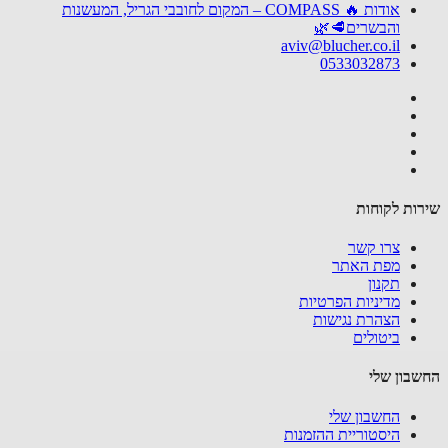
אודות 🔥 COMPASS – המקום לחובבי הגריל, המעשנות
והבשרים🥩🌿
aviv@blucher.co.il
0533032873
ות לקוחות
צרו קשר
מפת האתר
תקנון
מדיניות הפרטיות
הצהרת נגישות
ביטולים
בון שלי
החשבון שלי
היסטוריית ההזמנות