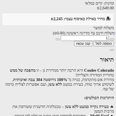
ות: קיים במלאי
₪2,649
️ מחיר באילת באיסוף עצמי: ₪2,245
וח למוצר
וח חינם עד מדרגה ראשונה
(₪0.00)
ספה לסל
קנה עכשיו
אור
Coulee Color
היא הרבה יותר ממדורת גן – זו
מהפכה של ממש
ויית המדורה והצלייה!
רת אש מתקדמת, בנויה מ־
100% נירוסטה 304 עבה ואיכותית
,
מוש ארוך טווח, בעירה כמעט
ללא עשן
, ועם אפשרות לצלייה ברמה
שף.
רונות הבולטים:
בעירה נקייה כמעט ללא עשן
– טכנולוגיה חדשנית ששורפת את
ית העשן
Multi-Fuel
– אפשרות לשימוש בעץ טבעי או פלט לפי הצורך