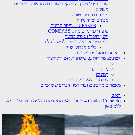
שבבי עץ לעישון | צ'אנקים ושבבים למעשנה במחירים
מעולים
מדי חום וטמפרטורה
סכינים וציוד נלווה
GIESSER - גייסר סכינים
שיפודי פרימיום מותג COMPASS
יישון תיבול וטיפול בבשר
כלים מברזל ייצוק וכלים לבישול פלוב
כלים מברזל ייצוק
טאבונים ומוצרים נילווים
קמינים, מדורות גן, שולחנות אש ודקורציה
מדורות גן
קמינים
שולחנות אש ודקורציה
מאמרים מתכונים ועוד המון דברים שימושיים
ראשי
Coulee Colorado – מדורת אש מתקדמת לצלייה בעץ ופלט כמעט
ללא עשן