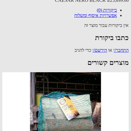
CAESAR NERO BLACK
₪25,899
ביקורות (0)
אפשרויות איסוף ומשלוח
 ביקורות עבור מוצר זה
בו ביקורת
בר/י
או
הירשם/י
כדי להגיב
צרים קשורים