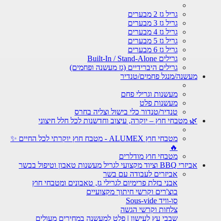
גריל גז 2 מבערים
גריל גז 3 מבערים
גריל גז 4 מבערים
גריל גז 5 מבערים
גריל גז 6 מבערים
גרילים Built-In / Stand-Alone
גרילים היברידיים (גז מעשנה ופחמים)
מעשנה/מנגל פחמים/טנדיר
מעשנות וגרילי פחם
מעשנות פלט
טנדיר/טנדור כלי בישול וצליה בחרס
🌿 מטבחי חוץ – יוקרה, עיצוב וחדשנות לכל חלל חיצוני
מטבחי חוץ ALUMEX - מטבח חוץ יוקרתי לכל החיים ✨
🔥
מטבחי חוץ מודלרים
אביזרי BBQ וציוד מקצועי לגריל מעשנות טאבון וטיפול בבשר
אביזרים לעבודה עם בשר
אבני בזלת פרימיום לגרילי גז, טאבונים ומטבחי חוץ
בוצ'רים וקרשי חיתוך מקצועיים
סו-וויד Sous-vide
צלחות וקרשי הגשה
שבבי עץ לעישון | פלט למעשנה במחירים מעולים