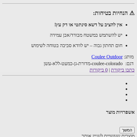
הנחיות בטיחות:
אין להציב על דשא סינתטי או דק עץ!
יש להשתמש במשטח מבודד/אבן עמידה
חום תחתון גבוה – יש לוודא סביבה בטוחה לשימוש
ג:
Coulee Outdoor
:
coulee-colorado-מדורת-גן-כמעט-ללא-עשן
ו ביקורת
|
0 ביקורות
רויות מוצר
שך
רים שעשויים לעניין אותך