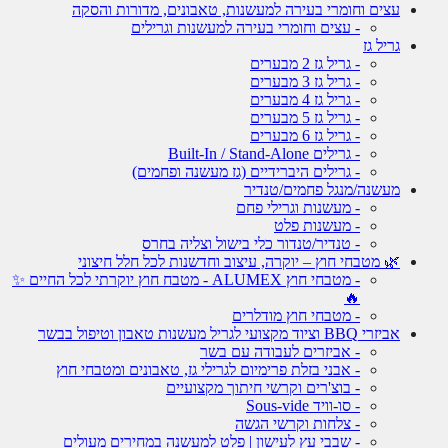
עצים וחומרי בעירה למעשנות, טאבונים, מדורות והסקה
- עצים וחומרי בעירה למעשנות וגרילים
גריל גז
- גריל גז 2 מבערים
- גריל גז 3 מבערים
- גריל גז 4 מבערים
- גריל גז 5 מבערים
- גריל גז 6 מבערים
- גרילים Built-In / Stand-Alone
- גרילים היברידיים (גז מעשנה ופחמים)
מעשנה/מנגל פחמים/טנדיר
- מעשנות וגרילי פחם
- מעשנות פלט
- טנדיר/טנדור כלי בישול וצליה בחרס
🌿 מטבחי חוץ – יוקרה, עיצוב וחדשנות לכל חלל חיצוני
- מטבחי חוץ ALUMEX - מטבח חוץ יוקרתי לכל החיים ✨
🔥
- מטבחי חוץ מודלרים
אביזרי BBQ וציוד מקצועי לגריל מעשנות טאבון וטיפול בבשר
- אביזרים לעבודה עם בשר
- אבני בזלת פרימיום לגרילי גז, טאבונים ומטבחי חוץ
- בוצ'רים וקרשי חיתוך מקצועיים
- סו-וויד Sous-vide
- צלחות וקרשי הגשה
- שבבי עץ לעישון | פלט למעשנה במחירים מעולים