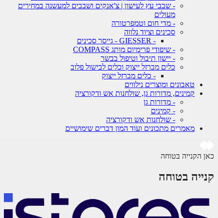
- שבבי עץ לעישון | צ'אנקים ושבבים למעשנה במחירים
מעולים
- מדי חום וטמפרטורה
סכינים וציוד נלווה
- GIESSER - גייסר סכינים
- שיפודי פרימיום מותג COMPASS
- יישון תיבול וטיפול בבשר
כלים מברזל ייצוק וכלים לבישול פלוב
- כלים מברזל ייצוק
טאבונים ומוצרים נילווים
קמינים, מדורות גן, שולחנות אש ודקורציה
- מדורות גן
- קמינים
- שולחנות אש ודקורציה
מאמרים מתכונים ועוד המון דברים שימושיים
 הקנייה בטוחה
ייה בטוחה