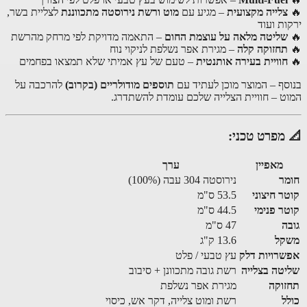
צלייה מקצועית
– מגיע עם
מוט ורשת נירוסטה מתכווננת
לצליית בשר,
ות ועוד
שליטה מלאה על עוצמת החום
– התאמה מדויקת לפי מרחק מהרשת
תחזוקה קלה
– מגירת אפר נשלפת לניקוי נוח
חוויית בעירה אותנטית
– טעם של עץ אמיתי שלא תמצאו בפחמים
סף – המוצר מוכן לעתיד עם
תוספים מודולריים (בקרוב)
להרכבה על
ט – חוויית הצלייה שלכם עומדת להשתדרג.
מפרט טכני:
מאפיין
ערך
ר
נירוסטה 304 עבה (100%)
ר חיצוני
53.5 ס"מ
ר פנימי
44.5 ס"מ
ה
47 ס"מ
קל
13.6 ק"ג
רויות דלק
עץ טבעי / פלט
טה בצלייה
רשת גובה מתכוונן + סיבוב
וקה
מגירת אפר נשלפת
ל
רשת ומוט צלייה, דקר אש, כיסוי