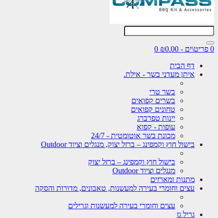
0
דף הבית
איתן מעדני בשר - אילת.
בשר טרי
בשרים קפואים
טחונים קפואים
יינות טפרברג
עופות - קפוא
מכונת בשר אוטומטית - 24/7
בישול חוץ וקמפינג – ברזל יצוק, מנגלים וציוד Outdoor
בישול חוץ וקמפינג – ברזל יצוק
מנגלים וציוד Outdoor
מתנות ומארזים
עצים וחומרי בעירה למעשנות, טאבונים, מדורות והסקה
עצים וחומרי בעירה למעשנות וגרילים
גריל גז