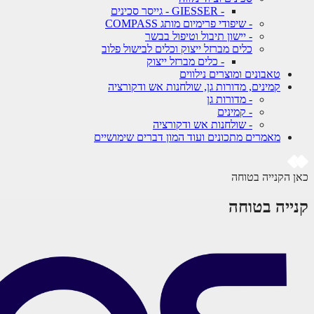
- GIESSER - גייסר סכינים
- שיפודי פרימיום מותג COMPASS
- יישון תיבול וטיפול בבשר
כלים מברזל ייצוק וכלים לבישול פלוב
- כלים מברזל ייצוק
טאבונים ומוצרים נילווים
קמינים, מדורות גן, שולחנות אש ודקורציה
- מדורות גן
- קמינים
- שולחנות אש ודקורציה
מאמרים מתכונים ועוד המון דברים שימושיים
כאן הקנייה בטוחה
קנייה בטוחה