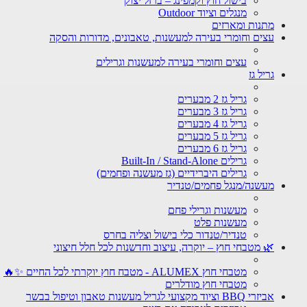
בישול חוץ וקמפינג – ברזל יצוק
מנגלים וציוד Outdoor
מתנות ומארזים
עצים וחומרי בעירה למעשנות, טאבונים, מדורות והסקה
עצים וחומרי בעירה למעשנות וגרילים
גריל גז
גריל גז 2 מבערים
גריל גז 3 מבערים
גריל גז 4 מבערים
גריל גז 5 מבערים
גריל גז 6 מבערים
גרילים Built-In / Stand-Alone
גרילים היברידיים (גז מעשנה ופחמים)
מעשנה/מנגל פחמים/טנדיר
מעשנות וגרילי פחם
מעשנות פלט
טנדיר/טנדור כלי בישול וצליה בחרס
🌿 מטבחי חוץ – יוקרה, עיצוב וחדשנות לכל חלל חיצוני
מטבחי חוץ ALUMEX - מטבח חוץ יוקרתי לכל החיים ✨🔥
מטבחי חוץ מודלרים
אביזרי BBQ וציוד מקצועי לגריל מעשנות טאבון וטיפול בבשר