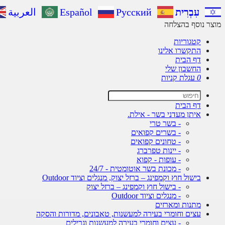
עִבְרִית
Русский
Español
العربية
מוצר נוסף בהצלחה
קטגוריות
התקשרו אלינו
דף הבית
החשבון שלי
0
עגלת קניות
דף הבית
איתן מעדני בשר - אילת.
- בשר טרי
- בשרים קפואים
- טחונים קפואים
- יינות טפרברג
- עופות - קפוא
- מכונת בשר אוטומטית - 24/7
בישול חוץ וקמפינג – ברזל יצוק, מנגלים וציוד Outdoor
- בישול חוץ וקמפינג – ברזל יצוק
- מנגלים וציוד Outdoor
מתנות ומארזים
עצים וחומרי בעירה למעשנות, טאבונים, מדורות והסקה
- עצים וחומרי בעירה למעשנות וגרילים