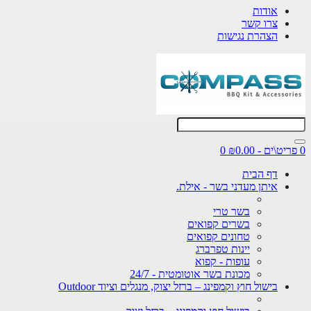
אודות
צרו קשר
הצהרת נגישות
0 פריט\ים - ₪0.00
0
דף הבית
איתן מעדני בשר - אילת.
בשר טרי
בשרים קפואים
טחונים קפואים
יינות טפרברג
עופות - קפוא
מכונת בשר אוטומטית - 24/7
בישול חוץ וקמפינג – ברזל יצוק, מנגלים וציוד Outdoor