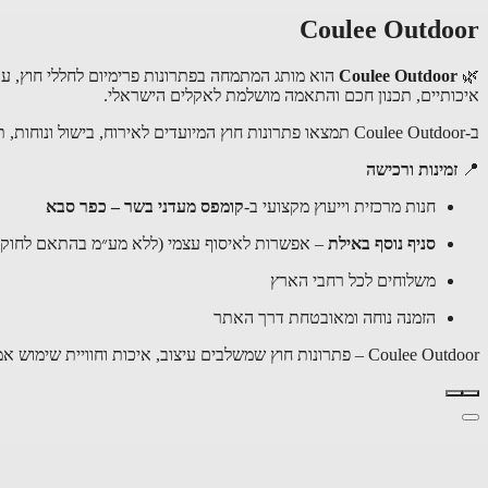
Coulee Outdoor
🌿
Coulee Outdoor
הוא מותג המתמחה בפתרונות פרימיום לחללי חוץ, עם 
איכותיים, תכנון חכם והתאמה מושלמת לאקלים הישראלי.
ב-Coulee Outdoor תמצאו פתרונות חוץ המיועדים לאירוח, בישול ונוחות, תוך שמירה על קו עיצובי מודרני ושימושיות יומיומית. המותג מתאים למי שמחפש לשדרג את חוויית החוץ עם מוצרים אמינים, אסתטיים ועמידים.
📍
זמינות ורכישה
חנות מרכזית וייעוץ מקצועי ב-
קומפס מעדני בשר – כפר סבא
סניף נוסף באילת
– אפשרות לאיסוף עצמי (ללא מע״מ בהתאם לחוק)
משלוחים לכל רחבי הארץ
הזמנה נוחה ומאובטחת דרך האתר
Coulee Outdoor – פתרונות חוץ שמשלבים עיצוב, איכות וחוויית שימוש אמיתית.