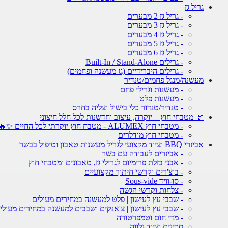
גריל גז
- גריל גז 2 מבערים
- גריל גז 3 מבערים
- גריל גז 4 מבערים
- גריל גז 5 מבערים
- גריל גז 6 מבערים
- גרילים Built-In / Stand-Alone
- גרילים היברידיים (גז מעשנה ופחמים)
מעשנה/מנגל פחמים/טנדיר
- מעשנות וגרילי פחם
- מעשנות פלט
- טנדיר/טנדור כלי בישול וצליה בחרס
🌿 מטבחי חוץ – יוקרה, עיצוב וחדשנות לכל חלל חיצוני
- מטבחי חוץ ALUMEX - מטבח חוץ יוקרתי לכל החיים ✨🔥
- מטבחי חוץ מודלרים
אביזרי BBQ וציוד מקצועי לגריל מעשנות טאבון וטיפול בבשר
- אביזרים לעבודה עם בשר
- אבני בזלת פרימיום לגרילי גז, טאבונים ומטבחי חוץ
- בוצ'רים וקרשי חיתוך מקצועיים
- סו-וויד Sous-vide
- צלחות וקרשי הגשה
- שבבי עץ לעישון | פלט למעשנה במחירים מעולים
- שבבי עץ לעישון | צ'אנקים ושבבים למעשנה במחירים מעולי
- מדי חום וטמפרטורה
סכינים וציוד נלווה