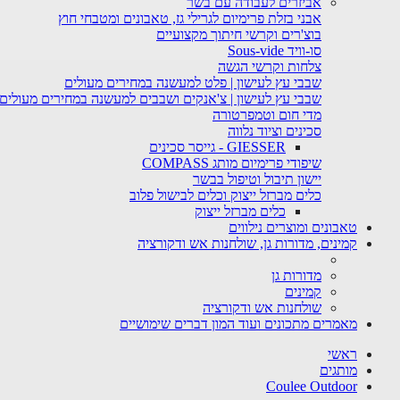
אביזרים לעבודה עם בשר
אבני בזלת פרימיום לגרילי גז, טאבונים ומטבחי חוץ
בוצ'רים וקרשי חיתוך מקצועיים
סו-וויד Sous-vide
צלחות וקרשי הגשה
שבבי עץ לעישון | פלט למעשנה במחירים מעולים
שבבי עץ לעישון | צ'אנקים ושבבים למעשנה במחירים מעולים
מדי חום וטמפרטורה
סכינים וציוד נלווה
GIESSER - גייסר סכינים
שיפודי פרימיום מותג COMPASS
יישון תיבול וטיפול בבשר
כלים מברזל ייצוק וכלים לבישול פלוב
כלים מברזל ייצוק
טאבונים ומוצרים נילווים
קמינים, מדורות גן, שולחנות אש ודקורציה
מדורות גן
קמינים
שולחנות אש ודקורציה
מאמרים מתכונים ועוד המון דברים שימושיים
ראשי
מותגים
Coulee Outdoor