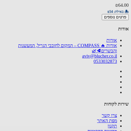
30.00
₪64
באילת:
₪54
🏝️ באי
טים נוספים
פרטים
ות
אודות
אודות 🔥 COMPASS – המקום לחובבי הגריל, המעשנות
והבשרים🥩🌿
aviv@blucher.co.il
0533032873
ות לקוחות
צרו קשר
מפת האתר
תקנון