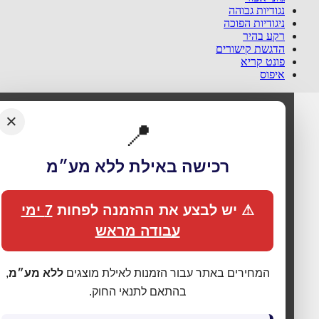
נגודיות גבוהה
ניגודיות הפוכה
רקע בהיר
הדגשת קישורים
פונט קריא
איפוס
×
📍
רכישה באילת ללא מע״מ
⚠ יש לבצע את ההזמנה לפחות
7 ימי
עבודה מראש
🍪 אנחנו משתמשים בעוגיות כדי לשפר את החוויה
שלך
המחירים באתר עבור הזמנות לאילת מוצגים
ללא מע״מ
,
האתר עושה שימוש בעוגיות (Cookies) לתפעול תקין, אנליטיקה,
בהתאם לתנאי החוק.
התאמת תכנים ופרסום ממוקד. בלחיצה על
„מאשר הכול”
אתה
מסכים לכל הקטגוריות כמפורט ב
מדיניות הפרטיות
. באפשרותך