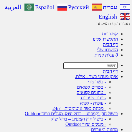
עִבְרִית
Русский
Español
العربية
English
ר נוסף בהצלחה
קטגוריות
התקשרו אלינו
דף הבית
החשבון שלי
0
עגלת קניות
דף הבית
איתן מעדני בשר - אילת.
- בשר טרי
- בשרים קפואים
- טחונים קפואים
- יינות טפרברג
- עופות - קפוא
- מכונת בשר אוטומטית - 24/7
בישול חוץ וקמפינג – ברזל יצוק, מנגלים וציוד Outdoor
- בישול חוץ וקמפינג – ברזל יצוק
- מנגלים וציוד Outdoor
מתנות ומארזים