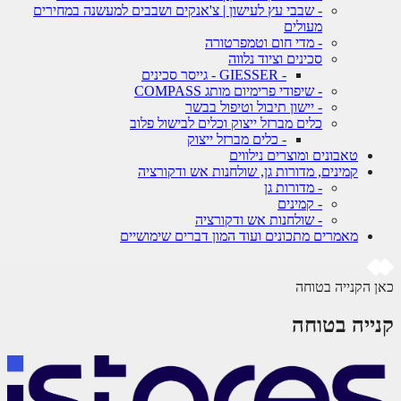
- שבבי עץ לעישון | צ'אנקים ושבבים למעשנה במחירים
מעולים
- מדי חום וטמפרטורה
סכינים וציוד נלווה
- GIESSER - גייסר סכינים
- שיפודי פרימיום מותג COMPASS
- יישון תיבול וטיפול בבשר
כלים מברזל ייצוק וכלים לבישול פלוב
- כלים מברזל ייצוק
טאבונים ומוצרים נילווים
קמינים, מדורות גן, שולחנות אש ודקורציה
- מדורות גן
- קמינים
- שולחנות אש ודקורציה
מאמרים מתכונים ועוד המון דברים שימושיים
 הקנייה בטוחה
ייה בטוחה