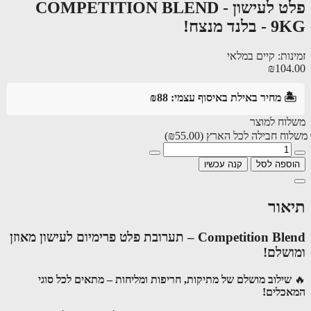
פלט לעישון - COMPETITION BLEND
לנד מנצח!
ות: קיים במלאי
₪104
️ מחיר באילת באיסוף עצמי: ₪88
וח למוצר
וח חבילה לכל הארץ
(₪55.00)
ספה לסל
קנה עכשיו
אור
Competition Blend – תערובת פלט פרימיום לעישון מאוזן
שלם!
שילוב מושלם של מתיקות, חריפות ומליחות – מתאים לכל סוגי
כלים!