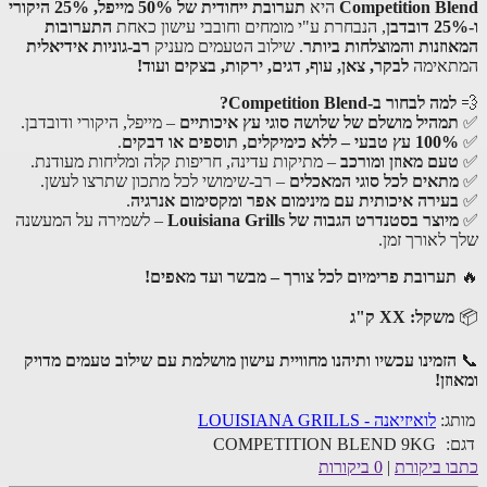
Competition Bl
היא
תערובת ייחודית של 50% מייפל, 25% היקורי
, הנבחרת ע"י מומחים וחובבי עישון כאחת
התערובות
וזנות והמוצלחות ביותר
. שילוב הטעמים מעניק
רב-גוניות אידיאלית
אימה
לבקר, צאן, עוף, דגים, ירקות, בצקים ועוד!
למה לבחור ב-Competition Blend?
מהיל מושלם של שלושה סוגי עץ איכותיים
– מייפל, היקורי ודובדבן.
10 עץ טבעי – ללא כימיקלים, תוספים או דבקים
.
עם מאוזן ומורכב
– מתיקות עדינה, חריפות קלה ומליחות מעודנת.
תאים לכל סוגי המאכלים
– רב-שימושי לכל מתכון שתרצו לעשן.
עירה איכותית עם מינימום אפר ומקסימום אנרגיה
.
יוצר בסטנדרט הגבוה של Louisiana Grills
– לשמירה על המעשנה
 לאורך זמן.
תערובת פרימיום לכל צורך – מבשר ועד מאפים!
משקל: XX ק"ג
הזמינו עכשיו ותיהנו מחוויית עישון מושלמת עם שילוב טעמים מדויק
זן!
ג:
לואיזיאנה - LOUISIANA GRILLS
:
COMPETITION BLEND 9KG
ו ביקורת
|
0 ביקורות