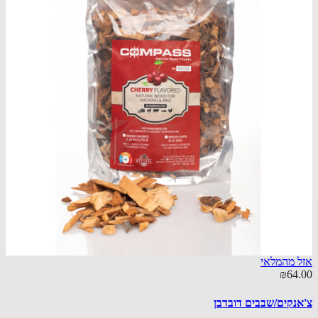
 מהמלאי
אזל מ
30.00
₪64
נקים/שבבים דובדבן
שבבים 