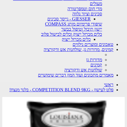
מעולים
מדי חום וטמפרטורה
סכינים וציוד נלווה
GIESSER - גייסר סכינים
שיפודי פרימיום מותג COMPASS
יישון תיבול וטיפול בבשר
כלים מברזל ייצוק וכלים לבישול פלוב
כלים מברזל ייצוק
טאבונים ומוצרים נילווים
קמינים, מדורות גן, שולחנות אש ודקורציה
מדורות גן
קמינים
שולחנות אש ודקורציה
מאמרים מתכונים ועוד המון דברים שימושיים
ראשי
פלט לעישון - COMPETITION BLEND 9KG - בלנד מנצח!