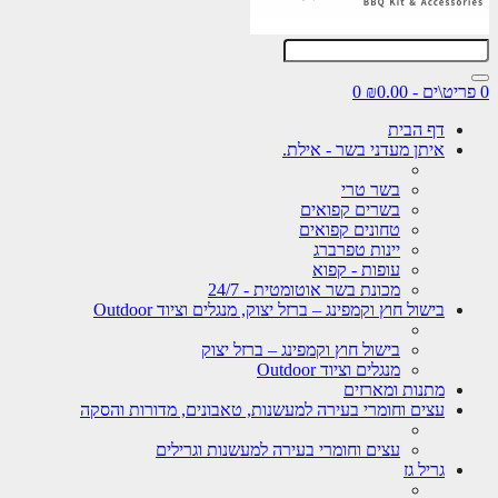
0
דף הבית
איתן מעדני בשר - אילת.
בשר טרי
בשרים קפואים
טחונים קפואים
יינות טפרברג
עופות - קפוא
מכונת בשר אוטומטית - 24/7
בישול חוץ וקמפינג – ברזל יצוק, מנגלים וציוד Outdoor
בישול חוץ וקמפינג – ברזל יצוק
מנגלים וציוד Outdoor
מתנות ומארזים
עצים וחומרי בעירה למעשנות, טאבונים, מדורות והסקה
עצים וחומרי בעירה למעשנות וגרילים
גריל גז