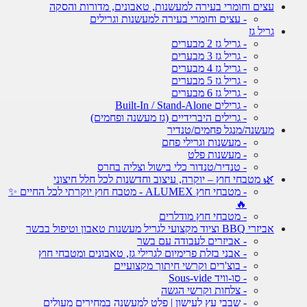
עצים וחומרי בעירה למעשנות, טאבונים, מדורות והסקה
- עצים וחומרי בעירה למעשנות וגרילים
גריל גז
- גריל גז 2 מבערים
- גריל גז 3 מבערים
- גריל גז 4 מבערים
- גריל גז 5 מבערים
- גריל גז 6 מבערים
- גרילים Built-In / Stand-Alone
- גרילים היברידיים (גז מעשנה ופחמים)
מעשנה/מנגל פחמים/טנדיר
- מעשנות וגרילי פחם
- מעשנות פלט
- טנדיר/טנדור כלי בישול וצליה בחרס
🌿 מטבחי חוץ – יוקרה, עיצוב וחדשנות לכל חלל חיצוני
- מטבחי חוץ ALUMEX - מטבח חוץ יוקרתי לכל החיים ✨
🔥
- מטבחי חוץ מודלרים
אביזרי BBQ וציוד מקצועי לגריל מעשנות טאבון וטיפול בבשר
- אביזרים לעבודה עם בשר
- אבני בזלת פרימיום לגרילי גז, טאבונים ומטבחי חוץ
- בוצ'רים וקרשי חיתוך מקצועיים
- סו-וויד Sous-vide
- צלחות וקרשי הגשה
- שבבי עץ לעישון | פלט למעשנה במחירים מעולים