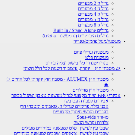
גריל גז 2 מבערים
גריל גז 3 מבערים
גריל גז 4 מבערים
גריל גז 5 מבערים
גריל גז 6 מבערים
גרילים Built-In / Stand-Alone
גרילים היברידיים (גז מעשנה ופחמים)
מעשנה/מנגל פחמים/טנדיר
מעשנות וגרילי פחם
מעשנות פלט
טנדיר/טנדור כלי בישול וצליה בחרס
🌿 מטבחי חוץ – יוקרה, עיצוב וחדשנות לכל חלל חיצוני
מטבחי חוץ ALUMEX - מטבח חוץ יוקרתי לכל החיים ✨
🔥
מטבחי חוץ מודלרים
אביזרי BBQ וציוד מקצועי לגריל מעשנות טאבון וטיפול בבשר
אביזרים לעבודה עם בשר
אבני בזלת פרימיום לגרילי גז, טאבונים ומטבחי חוץ
בוצ'רים וקרשי חיתוך מקצועיים
סו-וויד Sous-vide
צלחות וקרשי הגשה
שבבי עץ לעישון | פלט למעשנה במחירים מעולים
שבבי עץ לעישון | צ'אנקים ושבבים למעשנה במחירים