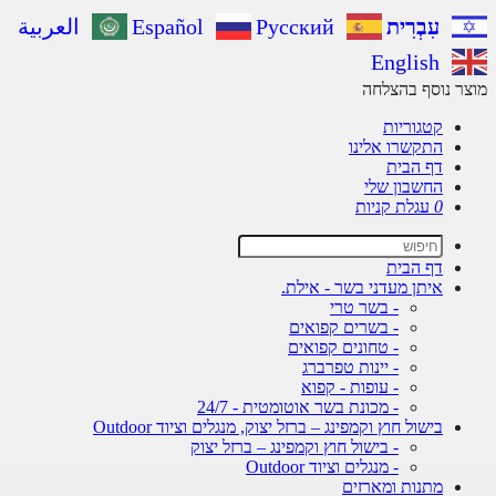
עִבְרִית
Русский
Español
العربية
English
מוצר נוסף בהצלחה
קטגוריות
התקשרו אלינו
דף הבית
החשבון שלי
0
עגלת קניות
דף הבית
איתן מעדני בשר - אילת.
- בשר טרי
- בשרים קפואים
- טחונים קפואים
- יינות טפרברג
- עופות - קפוא
- מכונת בשר אוטומטית - 24/7
בישול חוץ וקמפינג – ברזל יצוק, מנגלים וציוד Outdoor
- בישול חוץ וקמפינג – ברזל יצוק
- מנגלים וציוד Outdoor
מתנות ומארזים