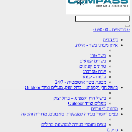
0 פריט\ים - ₪0.00
0
דף הבית
איתן מעדני בשר - אילת.
בשר טרי
בשרים קפואים
טחונים קפואים
יינות טפרברג
עופות - קפוא
מכונת בשר אוטומטית - 24/7
בישול חוץ וקמפינג – ברזל יצוק, מנגלים וציוד Outdoor
בישול חוץ וקמפינג – ברזל יצוק
מנגלים וציוד Outdoor
מתנות ומארזים
עצים וחומרי בעירה למעשנות, טאבונים, מדורות והסקה
עצים וחומרי בעירה למעשנות וגרילים
גריל גז