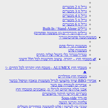
גריל גז 2 מבערים
גריל גז 3 מבערים
גריל גז 4 מבערים
גריל גז 5 מבערים
גריל גז 6 מבערים
גרילים Built-In / Stand-Alone
גרילים היברידיים (גז מעשנה ופחמים)
מעשנה/מנגל פחמים/טנדיר
מעשנות וגרילי פחם
מעשנות פלט
טנדיר/טנדור כלי בישול וצליה בחרס
🌿 מטבחי חוץ – יוקרה, עיצוב וחדשנות לכל חלל חיצוני
מטבחי חוץ ALUMEX - מטבח חוץ יוקרתי לכל החיים ✨
🔥
מטבחי חוץ מודלרים
אביזרי BBQ וציוד מקצועי לגריל מעשנות טאבון וטיפול בבשר
אביזרים לעבודה עם בשר
אבני בזלת פרימיום לגרילי גז, טאבונים ומטבחי חוץ
בוצ'רים וקרשי חיתוך מקצועיים
סו-וויד Sous-vide
צלחות וקרשי הגשה
שבבי עץ לעישון | פלט למעשנה במחירים מעולים