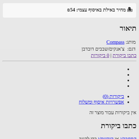
🏝️ מחיר באילת באיסוף עצמי: ₪54
תיאור
מותג:
Compass
דגם:
צ'אנקים/שבבים דובדבן
כתבו ביקורת
|
0 ביקורות
ביקורות (0)
אפשרויות איסוף ומשלוח
אין ביקורות עבור מוצר זה
כתבו ביקורת
התחבר/י
או
הירשם/י
כדי להגיב