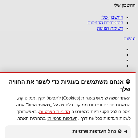
החשבון שלי
החשבון שלי
היסטוריית ההזמנות
רשימת תפוצה
נגישות
נגישות
🍪 אנחנו משתמשים בעוגיות כדי לשפר את החוויה
סגור
שלך
נגישות
האתר עושה שימוש בעוגיות (Cookies) לתפעול תקין, אנליטיקה,
התאמת תכנים ופרסום ממוקד. בלחיצה על
„מאשר הכול”
אתה
הגדל טקסט
מסכים לכל הקטגוריות כמפורט ב
מדיניות הפרטיות
. באפשרותך
הקטן טקסט
לשנות העדפות בכל עת דרך
„העדפות פרטיות”
בתחתית האתר.
גווני אפור
נגודיות גבוהה
ניגודיות הפוכה
⚙ נהל העדפות פרטיות
רקע בהיר