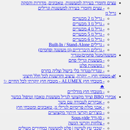
עצים וחומרי בעירה למעשנות, טאבונים, מדורות והסקה
- עצים וחומרי בעירה למעשנות וגרילים
גריל גז
- גריל גז 2 מבערים
- גריל גז 3 מבערים
- גריל גז 4 מבערים
- גריל גז 5 מבערים
- גריל גז 6 מבערים
- גרילים Built-In / Stand-Alone
- גרילים היברידיים (גז מעשנה ופחמים)
מעשנה/מנגל פחמים/טנדיר
- מעשנות וגרילי פחם
- מעשנות פלט
- טנדיר/טנדור כלי בישול וצליה בחרס
🌿 מטבחי חוץ – יוקרה, עיצוב וחדשנות לכל חלל חיצוני
- מטבחי חוץ ALUMEX - מטבח חוץ יוקרתי לכל החיים ✨
🔥
- מטבחי חוץ מודלרים
אביזרי BBQ וציוד מקצועי לגריל מעשנות טאבון וטיפול בבשר
- אביזרים לעבודה עם בשר
- אבני בזלת פרימיום לגרילי גז, טאבונים ומטבחי חוץ
- בוצ'רים וקרשי חיתוך מקצועיים
- סו-וויד Sous-vide
- צלחות וקרשי הגשה
- שבבי עץ לעישון | פלט למעשנה במחירים מעולים