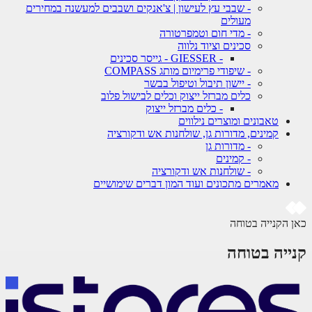
- שבבי עץ לעישון | צ'אנקים ושבבים למעשנה במחירים
מעולים
- מדי חום וטמפרטורה
סכינים וציוד נלווה
- GIESSER - גייסר סכינים
- שיפודי פרימיום מותג COMPASS
- יישון תיבול וטיפול בבשר
כלים מברזל ייצוק וכלים לבישול פלוב
- כלים מברזל ייצוק
טאבונים ומוצרים נילווים
קמינים, מדורות גן, שולחנות אש ודקורציה
- מדורות גן
- קמינים
- שולחנות אש ודקורציה
מאמרים מתכונים ועוד המון דברים שימושיים
כאן הקנייה בטוחה
קנייה בטוחה