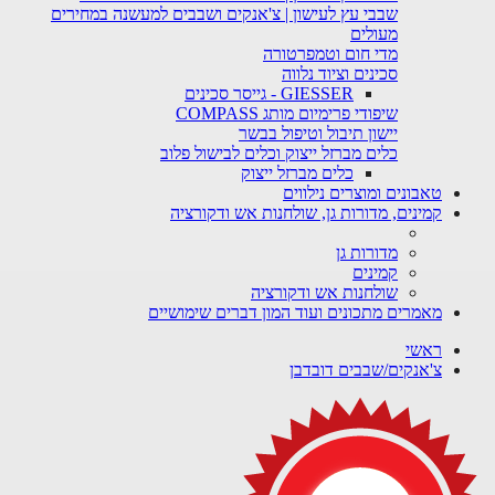
שבבי עץ לעישון | צ'אנקים ושבבים למעשנה במחירים
מעולים
מדי חום וטמפרטורה
סכינים וציוד נלווה
GIESSER - גייסר סכינים
שיפודי פרימיום מותג COMPASS
יישון תיבול וטיפול בבשר
כלים מברזל ייצוק וכלים לבישול פלוב
כלים מברזל ייצוק
טאבונים ומוצרים נילווים
קמינים, מדורות גן, שולחנות אש ודקורציה
מדורות גן
קמינים
שולחנות אש ודקורציה
מאמרים מתכונים ועוד המון דברים שימושיים
ראשי
צ'אנקים/שבבים דובדבן