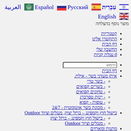
עִבְרִית
Русский
Español
العربية
English
ר נוסף בהצלחה
קטגוריות
התקשרו אלינו
דף הבית
החשבון שלי
0
עגלת קניות
דף הבית
איתן מעדני בשר - אילת.
- בשר טרי
- בשרים קפואים
- טחונים קפואים
- יינות טפרברג
- עופות - קפוא
- מכונת בשר אוטומטית - 24/7
בישול חוץ וקמפינג – ברזל יצוק, מנגלים וציוד Outdoor
- בישול חוץ וקמפינג – ברזל יצוק
- מנגלים וציוד Outdoor
מתנות ומארזים