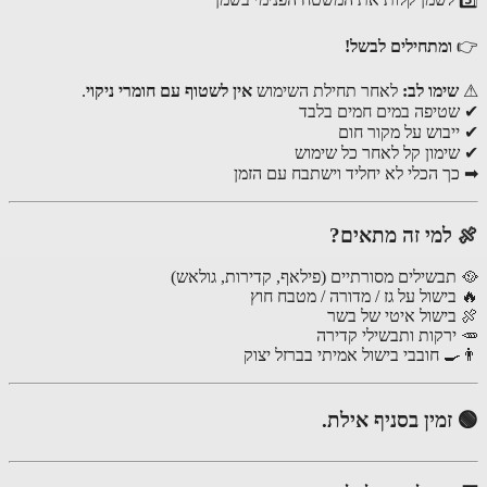
ומתחילים לבשל!
ימו לב:
לאחר תחילת השימוש
אין לשטוף עם חומרי ניקוי
.
טיפה במים חמים בלבד
יבוש על מקור חום
ימון קל לאחר כל שימוש
ך הכלי לא יחליד וישתבח עם הזמן
למי זה מתאים?
תבשילים מסורתיים (פילאף, קדירות, גולאש)
בישול על גז / מדורה / מטבח חוץ
בישול איטי של בשר
ירקות ותבשילי קדירה
🍳 חובבי בישול אמיתי בברזל יצוק
זמין בסניף
אילת.