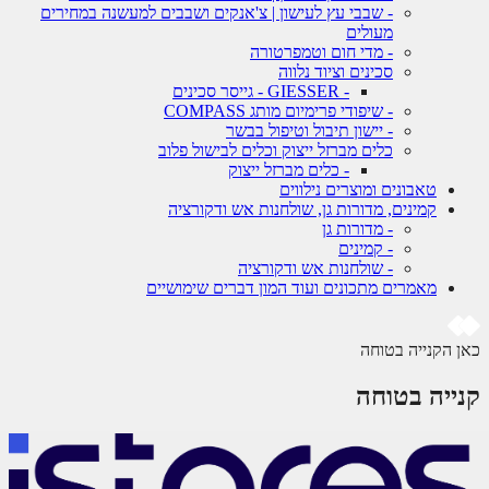
- שבבי עץ לעישון | צ'אנקים ושבבים למעשנה במחירים
מעולים
- מדי חום וטמפרטורה
סכינים וציוד נלווה
- GIESSER - גייסר סכינים
- שיפודי פרימיום מותג COMPASS
- יישון תיבול וטיפול בבשר
כלים מברזל ייצוק וכלים לבישול פלוב
- כלים מברזל ייצוק
טאבונים ומוצרים נילווים
קמינים, מדורות גן, שולחנות אש ודקורציה
- מדורות גן
- קמינים
- שולחנות אש ודקורציה
מאמרים מתכונים ועוד המון דברים שימושיים
 הקנייה בטוחה
ייה בטוחה