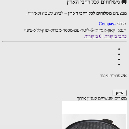
משלוחים לכל רחבי הארץ
עים
משלוחים לכל רחבי הארץ
– לבית, לשטח ולאירוח.
ג:
Compass
:
קאזן-אסייתי-6-ליטר-עם-מכסה-מברזל-יצוק-ללא-ציפוי
ו ביקורת
|
0 ביקורות
רויות מוצר
שך
רים שעשויים לעניין אותך