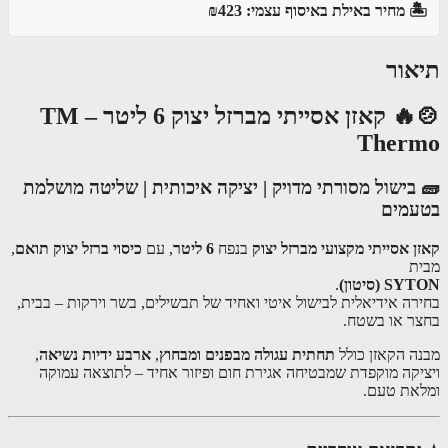
️ מחיר באילת באיסוף עצמי: ₪423
אור
🍲🔥 קאזן אסייתי מברזל יצוק 6 ליטר – TM
Ther
בישול מסורתי מדויק | יציקה איכותית | שליטה מושלמת
עמים
ן אסייתי מקצועי מברזל יצוק
בנפח
6 ליטר
, עם
כיסוי ברזל יצוק תואם
,
ת
SYT
(סיטון)
.
רה אידיאלית לבישול איטי ואחיד של תבשילים, בשר וירקות – בבית,
ר או בשטח.
ה הקאזן כולל
תחתית עגולה מבפנים ומבחוץ
,
ארבע ידיות נשיאה
,
יקה מוקפדת שמבטיחה אגירת חום ופיזור אחיד – לתוצאה עמוקה
את טעם.