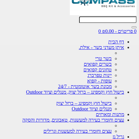
0
דף הבית
איתן מעדני בשר - אילת.
בשר טרי
בשרים קפואים
טחונים קפואים
יינות טפרברג
עופות - קפוא
מכונת בשר אוטומטית - 24/7
בישול חוץ וקמפינג – ברזל יצוק, מנגלים וציוד Outdoor
בישול חוץ וקמפינג – ברזל יצוק
מנגלים וציוד Outdoor
מתנות ומארזים
עצים וחומרי בעירה למעשנות, טאבונים, מדורות והסקה
עצים וחומרי בעירה למעשנות וגרילים
גריל גז