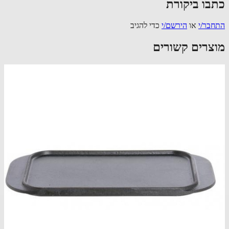
בו ביקורת
בר/י
או
הירשם/י
כדי להגיב
צרים קשורים