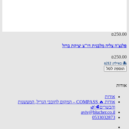
25.00
₪250
צ'ה צליה מלבנית דו"צ יציקת ברזל
פלנצ'ה
25.00
₪250
באילת:
₪212
🏝️ באי
ספה לסל
הוספ
ות
אודות
אודות 🔥 COMPASS – המקום לחובבי הגריל, המעשנות
והבשרים🥩🌿
aviv@blucher.co.il
0533032873