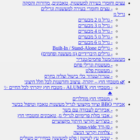
עצים וחומרי בעירה למעשנות, טאבונים, מדורות והסקה
- עצים וחומרי בעירה למעשנות וגרילים
גריל גז
- גריל גז 2 מבערים
- גריל גז 3 מבערים
- גריל גז 4 מבערים
- גריל גז 5 מבערים
- גריל גז 6 מבערים
- גרילים Built-In / Stand-Alone
- גרילים היברידיים (גז מעשנה ופחמים)
מעשנה/מנגל פחמים/טנדיר
- מעשנות וגרילי פחם
- מעשנות פלט
- טנדיר/טנדור כלי בישול וצליה בחרס
🌿 מטבחי חוץ – יוקרה, עיצוב וחדשנות לכל חלל חיצוני
- מטבחי חוץ ALUMEX - מטבח חוץ יוקרתי לכל החיים ✨
🔥
- מטבחי חוץ מודלרים
אביזרי BBQ וציוד מקצועי לגריל מעשנות טאבון וטיפול בבשר
- אביזרים לעבודה עם בשר
- אבני בזלת פרימיום לגרילי גז, טאבונים ומטבחי חוץ
- בוצ'רים וקרשי חיתוך מקצועיים
- סו-וויד Sous-vide
- צלחות וקרשי הגשה
- שבבי עץ לעישון | פלט למעשנה במחירים מעולים