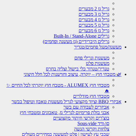
גריל גז 2 מבערים
גריל גז 3 מבערים
גריל גז 4 מבערים
גריל גז 5 מבערים
גריל גז 6 מבערים
גרילים Built-In / Stand-Alone
גרילים היברידיים (גז מעשנה ופחמים)
מעשנה/מנגל פחמים/טנדיר
מעשנות וגרילי פחם
מעשנות פלט
טנדיר/טנדור כלי בישול וצליה בחרס
🌿 מטבחי חוץ – יוקרה, עיצוב וחדשנות לכל חלל חיצוני
מטבחי חוץ ALUMEX - מטבח חוץ יוקרתי לכל החיים ✨
🔥
מטבחי חוץ מודלרים
אביזרי BBQ וציוד מקצועי לגריל מעשנות טאבון וטיפול בבשר
אביזרים לעבודה עם בשר
אבני בזלת פרימיום לגרילי גז, טאבונים ומטבחי חוץ
בוצ'רים וקרשי חיתוך מקצועיים
סו-וויד Sous-vide
צלחות וקרשי הגשה
שבבי עץ לעישון | פלט למעשנה במחירים מעולים