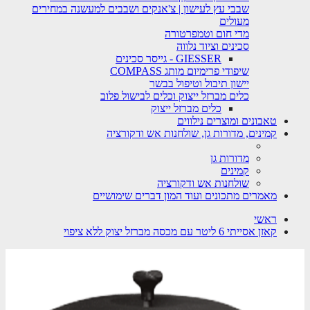
שבבי עץ לעישון | צ'אנקים ושבבים למעשנה במחירים
מעולים
מדי חום וטמפרטורה
סכינים וציוד נלווה
GIESSER - גייסר סכינים
שיפודי פרימיום מותג COMPASS
יישון תיבול וטיפול בבשר
כלים מברזל ייצוק וכלים לבישול פלוב
כלים מברזל ייצוק
טאבונים ומוצרים נילווים
קמינים, מדורות גן, שולחנות אש ודקורציה
מדורות גן
קמינים
שולחנות אש ודקורציה
מאמרים מתכונים ועוד המון דברים שימושיים
ראשי
קאזן אסייתי 6 ליטר עם מכסה מברזל יצוק ללא ציפוי