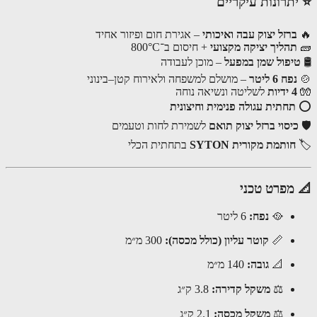
תרונות עיקריים
ברזל יצוק עבה ואיכותי
– אגירת חום ופיזור אחיד
תהליך יציקה מקצועי
+ חיסום ב־800°C
יפול שמן במפעל
– מוכן לעבודה
נפח 6 ליטר
– מושלם למשפחה ולאירוח קטן–בינוני
4 ידיות
לשליטה ונשיאה נוחה
תחתית עגולה פנימית וחיצונית
יסוי ברזל יצוק תואם
לשמירת לחות וטעמים
חותמת מקורית SYTON
בתחתית הכלי
מפרט טכני
🥘
נפח:
6 ליטר
📏
קוטר עליון (כולל מכסה):
300 מ״מ
📐
גובה:
140 מ״מ
⚖
משקל קדירה:
3.8 ק״ג
⚖
משקל מכסה:
2.1 ק״ג