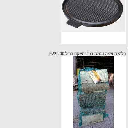
צ'ה צליה עגולה דו"צ יציקת ברזל
₪225.00