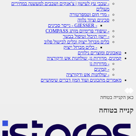
- שבבי עץ לעישון | צ'אנקים ושבבים למעשנה במחירים
מעולים
- מדי חום וטמפרטורה
סכינים וציוד נלווה
- GIESSER - גייסר סכינים
- שיפודי פרימיום מותג COMPASS
- יישון תיבול וטיפול בבשר
כלים מברזל ייצוק וכלים לבישול פלוב
- כלים מברזל ייצוק
טאבונים ומוצרים נילווים
קמינים, מדורות גן, שולחנות אש ודקורציה
- מדורות גן
- קמינים
- שולחנות אש ודקורציה
מאמרים מתכונים ועוד המון דברים שימושיים
 הקנייה בטוחה
ייה בטוחה