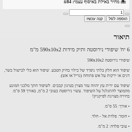
️ מחיר באילת באיסוף עצמי: ₪84
ספה לסל
קנה עכשיו
אור
י נירוסטה 590х10х2
ד הוא חלק בלתי ניפרד של בילוי בחיק הטבע. שיפוד הוא כלי לבישול בשר,
 או ירקות על אש פתוחה (גריל או אש).
ד עם ידית עץ יהווה עזר מצוין בטיגון קבבים. לשיפוד חתך מלבני המונע
מהמוצר להתגלגל על ​​השיפוד. עשוי נירוסטה בעובי 2 מ"מ, באורך 59 ס"מ.
ה מצוינת לפיקניק!
 55 ס"מ.
מר: פלדת אל - חלד.
י פלדה: 2 מ"מ.