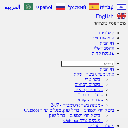
עִבְרִית
Русский
Español
العربية
English
ר נוסף בהצלחה
קטגוריות
התקשרו אלינו
דף הבית
החשבון שלי
0
עגלת קניות
דף הבית
איתן מעדני בשר - אילת.
- בשר טרי
- בשרים קפואים
- טחונים קפואים
- יינות טפרברג
- עופות - קפוא
- מכונת בשר אוטומטית - 24/7
בישול חוץ וקמפינג – ברזל יצוק, מנגלים וציוד Outdoor
- בישול חוץ וקמפינג – ברזל יצוק
- מנגלים וציוד Outdoor
מתנות ומארזים