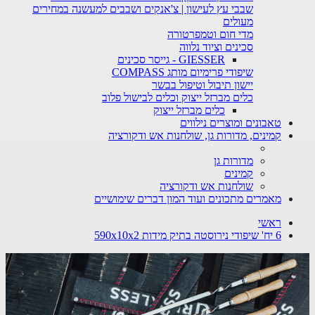
שבבי עץ לעישון | צ'אנקים ושבבים למעשנה במחירים
מעולים
מדי חום וטמפרטורה
סכינים וציוד נלווה
GIESSER - גייסר סכינים
שיפודי פרימיום מותג COMPASS
יישון תיבול וטיפול בבשר
כלים מברזל ייצוק וכלים לבישול פלוב
כלים מברזל ייצוק
טאבונים ומוצרים נילווים
קמינים, מדורות גן, שולחנות אש ודקורציה
מדורות גן
קמינים
שולחנות אש ודקורציה
מאמרים מתכונים ועוד המון דברים שימושיים
ראשי
6 יח' שיפודי נירוסטה בתיק מידות 590х10х2