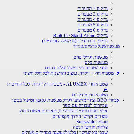
גריל גז 2 מבערים
גריל גז 3 מבערים
גריל גז 4 מבערים
גריל גז 5 מבערים
גריל גז 6 מבערים
גרילים Built-In / Stand-Alone
גרילים היברידיים (גז מעשנה ופחמים)
מעשנה/מנגל פחמים/טנדיר
מעשנות וגרילי פחם
מעשנות פלט
טנדיר/טנדור כלי בישול וצליה בחרס
🌿 מטבחי חוץ – יוקרה, עיצוב וחדשנות לכל חלל חיצוני
מטבחי חוץ ALUMEX - מטבח חוץ יוקרתי לכל החיים ✨
🔥
מטבחי חוץ מודלרים
אביזרי BBQ וציוד מקצועי לגריל מעשנות טאבון וטיפול בבשר
אביזרים לעבודה עם בשר
אבני בזלת פרימיום לגרילי גז, טאבונים ומטבחי חוץ
בוצ'רים וקרשי חיתוך מקצועיים
סו-וויד Sous-vide
צלחות וקרשי הגשה
שבבי עץ לעישון | פלט למעשנה במחירים מעולים