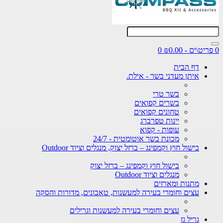
0
דף הבית
איתן מעדני בשר - אילת.
בשר טרי
בשרים קפואים
טחונים קפואים
יינות טפרברג
עופות - קפוא
מכונת בשר אוטומטית - 24/7
בישול חוץ וקמפינג – ברזל יצוק, מנגלים וציוד Outdoor
בישול חוץ וקמפינג – ברזל יצוק
מנגלים וציוד Outdoor
מתנות ומארזים
עצים וחומרי בעירה למעשנות, טאבונים, מדורות והסקה
עצים וחומרי בעירה למעשנות וגרילים
גריל גז