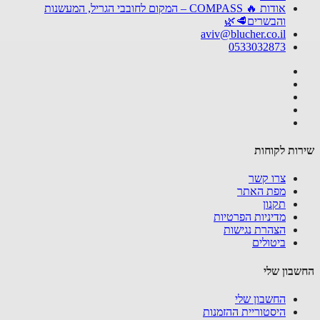
אודות 🔥 COMPASS – המקום לחובבי הגריל, המעשנות
והבשרים🥩🌿
aviv@blucher.co.il
0533032873
ות לקוחות
צרו קשר
מפת האתר
תקנון
מדיניות הפרטיות
הצהרת נגישות
ביטולים
בון שלי
החשבון שלי
היסטוריית ההזמנות