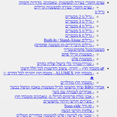
עצים וחומרי בעירה למעשנות, טאבונים, מדורות והסקה
- עצים וחומרי בעירה למעשנות וגרילים
גריל גז
- גריל גז 2 מבערים
- גריל גז 3 מבערים
- גריל גז 4 מבערים
- גריל גז 5 מבערים
- גריל גז 6 מבערים
- גרילים Built-In / Stand-Alone
- גרילים היברידיים (גז מעשנה ופחמים)
מעשנה/מנגל פחמים/טנדיר
- מעשנות וגרילי פחם
- מעשנות פלט
- טנדיר/טנדור כלי בישול וצליה בחרס
🌿 מטבחי חוץ – יוקרה, עיצוב וחדשנות לכל חלל חיצוני
- מטבחי חוץ ALUMEX - מטבח חוץ יוקרתי לכל החיים ✨
🔥
- מטבחי חוץ מודלרים
אביזרי BBQ וציוד מקצועי לגריל מעשנות טאבון וטיפול בבשר
- אביזרים לעבודה עם בשר
- אבני בזלת פרימיום לגרילי גז, טאבונים ומטבחי חוץ
- בוצ'רים וקרשי חיתוך מקצועיים
- סו-וויד Sous-vide
- צלחות וקרשי הגשה
- שבבי עץ לעישון | פלט למעשנה במחירים מעולים